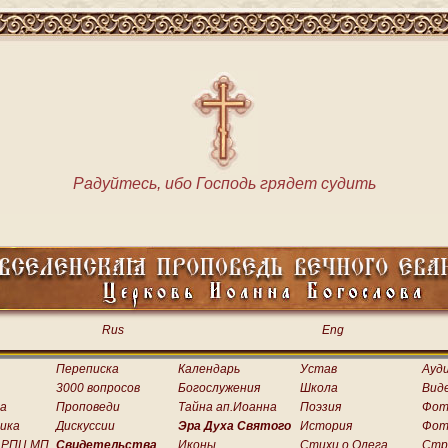
Радуйтесь, ибо Господь грядет судить
Rus
Eng
Переписка
Календарь
Устав
Ауд
3000 вопросов
Богослужения
Школа
Вид
а
Проповеди
Тайна ап.Иоанна
Поэзия
Фот
ика
Дискуссии
Эра Духа Святого
История
Фот
 РПЦ МП
Свидетельства
Иконы
Стихи о.Олега
Стр