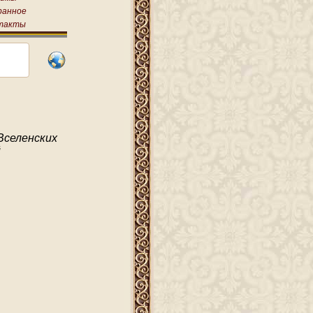
ранное
такты
Вселенских
й