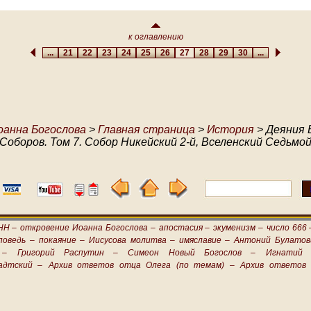
к оглавлению
...
21
22
23
24
25
26
27
28
29
30
...
оанна Богослова
>
Главная страница
>
История
> Деяния 
Соборов. Том 7. Собор Никейский 2-й, Вселенский Седьмо
НН –
откровение Иоанна Богослова –
апостасия –
экуменизм –
число 666 
поведь –
покаяние –
Иисусова молитва –
имяславие –
Антоний Булатов
 –
Григорий Распутин –
Симеон Новый Богослов –
Игнатий 
адтский –
Архив ответов отца Олега (по темам) –
Архив ответов 