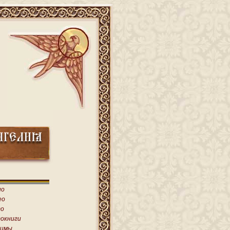
ио
ео
о
окниги
имы