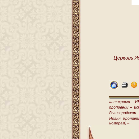
Церковь И
антихрист –
И
проповеди –
ис
Вышгородская
Иоанн Кроншт
номерам) –