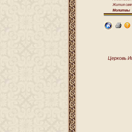
Жития свя
Молитвы
Церковь И