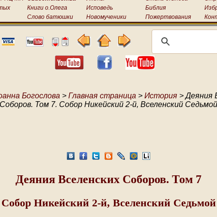
тых
Книги о.Олега
Исповедь
Библия
Изб
Слово батюшки
Новомученики
Пожертвования
Кон
оанна Богослова
>
Главная страница
>
История
> Деяния 
Соборов. Том 7. Собор Никейский 2-й, Вселенский Седьмо
Деяния Вселенских Соборов. Том 7
Собор Никейский 2-й, Вселенский Седьмой