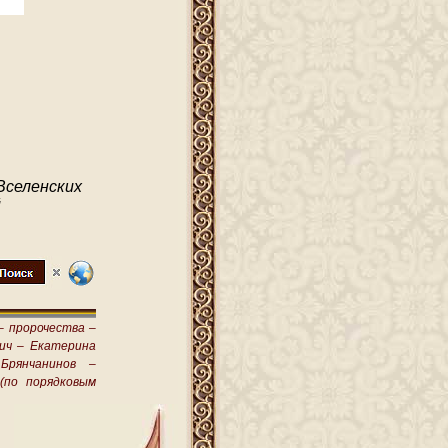
Вселенских
й
–
пророчества –
ич –
Екатерина
Брянчанинов –
(по порядковым