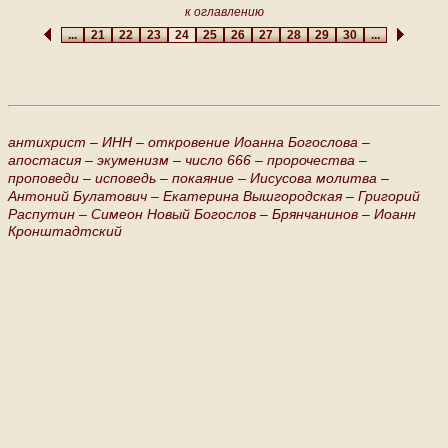
к оглавлению
...
21
22
23
24
25
26
27
28
29
30
...
антихрист –
ИНН –
откровение Иоанна Богослова –
апостасия –
экуменизм –
число 666 –
пророчества –
проповеди –
исповедь –
покаяние –
Иисусова молитва –
Антоний Булатович –
Екатерина Вышгородская –
Григорий
Распутин –
Симеон Новый Богослов –
Брянчанинов –
Иоанн
Кронштадтский