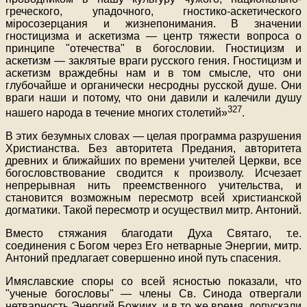
греческого, упадочного, гностико-аскетического
міросозерцания и жизнепонимания. В значении
гностицизма и аскетизма — центр тяжести вопроса о
принципе "отечества" в богословии. Гностицизм и
аскетизм — заклятые враги русского гения. Гностицизм и
аскетизм враждебны нам и в том смысле, что они
глубочайше и органически несродны русской душе. Они
враги наши и потому, что они давили и калечили душу
327
нашего народа в течение многих столетий»
.
В этих безумных словах — целая программа разрушения
Христианства. Без авторитета Предания, авторитета
древних и ближайших по времени учителей Церкви, все
богословствование сводится к произволу. Исчезает
непрерывная нить преемственного учительства, и
становится возможным пересмотр всей христианской
догматики. Такой пересмотр и осуществил митр. Антоний.
Вместо стяжания благодати Духа Святаго, т.е.
соединения с Богом через Его нетварные Энергии, митр.
Антоний предлагает совершенно иной путь спасения.
Имяславские споры со всей ясностью показали, что
"ученые богословы" — члены Св. Синода отвергали
нетварность Энергий Божиих, и в то же время, допускали