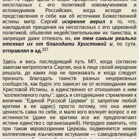
несогласных с его политикой новомучеников и
исповедников Российских, когда исходя из
представления о себе как об источнике Божественной
истины митр. Сергий
искренне верил
в то, что,
накладывая прещения на несогласных с его церковной
политикой, объявляя недействительными их таинства, и
запрещая даже отпевать их,
он тем самым реально
отсекал их от благодати Христовой и
, по сути,
337
отправлял в ад.
Здесь и весь последующий путь МП, когда согласно
заветам митрополита Сергия, она в лице своей иерархии
решала, до каких пор не признавать и когда следует
признать благодать таинств разных нецерковных
сообществ, как будто это зависит не от исповедания ими
Христовой Истины, а единственно от отношения к ним
"коллективного папы"; здесь и сегодняшнее стремление к
величию "Единой Русской Церкви" (с запретом любой
критики в ее адрес) просто потому, что она имеет
ценность сама по себе, и мало кого волнует вопрос о ее
истинности (даже ее критики все же предпочитают
истине единство с организацией). Нетрудно заметить, что
при таком міровоззрении Церковь подменяется неким
коллективным языческим истуканом — самодовлеющей