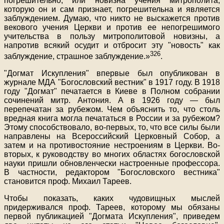
погрешительно, или новизна учения митрополита,
которую он и сам признает, погрешительна и является
заблуждением. Думаю, что никто не выскажется против
векового учения Церкви и против ее непогрешимого
учительства в пользу митрополитовой новизны, а
напротив всякий осудит и отбросит эту "новость" как
326
заблуждение, страшное заблуждение.»
.
"Догмат Искупления" впервые был опубликован в
журнале МДА "Богословский вестник" в 1917 году. В 1918
году "Догмат" печатается в Киеве в Полном собрании
сочинений митр. Антония. А в 1926 году — был
перепечатан за рубежом. Чем объяснить то, что столь
вредная книга могла печататься в России и за рубежом?
Этому способствовало, во-первых, то, что все силы были
направлены на Всероссийский Церковный Собор, а
затем и на противостояние нестроениям в Церкви. Во-
вторых, к руководству во многих областях богословской
науки пришли обновленчески настроенные профессора.
В частности, редактором "Богословского вестника"
становится проф. Михаил Тареев.
Чтобы показать, каких чудовищных мыслей
придерживался проф. Тареев, которому мы обязаны
первой публикацией "Догмата Искупления", приведем