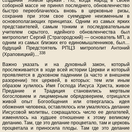
создании "Живой церкви". Но, когда народ в своей
соборной массе не принял последнего, обновленчество
быстро переоблачилось вновь в церковные ризы,
сохранив при этом свое суемудрие неизменным в
основополагающих принципах. Одним из самых ярких
представителей, самым тонким и последовательным
учителем скрытого, идейного обновленчества был
митрополит Сергий (Страгородский) — основатель МП, а
одним из самых близких его единомышленников, был…
будущий Предстоятель РПЦЗ митрополит Антоний
338
(Храповицкий)…
Важно указать и на духовный закон, который
прослеживается в ходе всей истории Церкви и который
проявляется в духовном падениии (а часто и внешнем
разорении) тех церквей, в которых: тем или иным
образом хулилось Имя Господа Иисуса Христа, живое
Предание и Традиция становились мертвым
богословием и лицемерным обрядоверием, отрицался
живой опыт Богообщения или отвергалась идея
обожения человека, оставлялось или умалялось делание
Иисусовой молитвы, сокращалось число ее делателей,
изменялось на худшее отношение к этому великому
деланию. Там, где это делание процветало, там и церковь
процветала и приносила плоды. Там где это делание