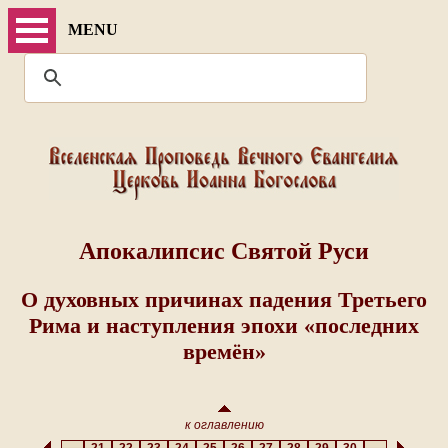
MENU
Апокалипсис Святой Руси
О духовных причинах падения Третьего
Рима и наступления эпохи «последних
времён»
к оглавлению
...
21
22
23
24
25
26
27
28
29
30
...