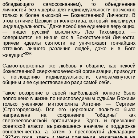
обладающего самосознанием), то объединение
личностей без ущерба для индивидуальности возможно
только в более высокой — Божественной Личности. В
этом отличие Церкви от коллектива, который нивелирует
индивидуальность. "Даже всеобщее единение верующих,
— пишет русский мыслитель Лев Тихомиров, —
совершается не иначе как в Божественной Личности,
причем идеалы святости не уничтожают тончайших
оттенков личного различия людей, даже и в Боге
336
живущих"
.
Самоотверженная же любовь к общине, как некоей
божественной сверхчеловеческой организации, приводит
к поглощению индивидуальности, самозамкнутости
общины и ее существованию ради самой себя.
Такое воззрение в своей наибольшей полноте было
воплощено в жизнь по неисповедимым судьбам Божиим
только учеником митрополита Антония — Сергием
(Страгородским). Вся его церковная политика была
направлена на сохранение "общины" как
сверхчеловеческой организации. Здесь и признание
советской власти, выразившееся вначале в поддержке
обновленчества, а затем в пресловутой Декларации
1927-го года; здесь и меры прещения, налагаемые на