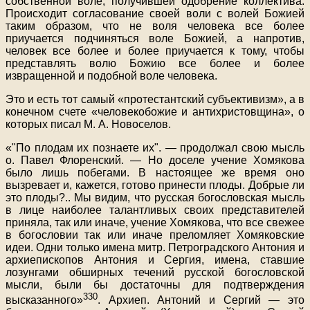
собственной воле, получившей одобрение коллектива.
Происходит согласование своей воли с волей Божией
таким образом, что не воля человека все более
приучается подчиняться воле Божией, а напротив,
человек все более и более приучается к тому, чтобы
представлять волю Божию все более и более
извращенной и подобной воле человека.
Это и есть тот самый «протестантский субъективизм», а в
конечном счете «человекобожие и антихристовщина», о
которых писал М. А. Новоселов.
«"По плодам их познаете их". — продолжал свою мысль
о. Павел Флоренский. — Но доселе учение Хомякова
было лишь побегами. В настоящее же время оно
вызревает и, кажется, готово принести плоды. Добрые ли
это плоды?.. Мы видим, что русская богословская мысль
в лице наиболее талантливых своих представителей
приняла, так или иначе, учение Хомякова, что все свежее
в богословии так или иначе преломляет Хомяковские
идеи. Одни только имена митр. Петроградского Антония и
архиепископов Антония и Сергия, имена, ставшие
лозунгами обширных течений русской богословской
мысли, были бы достаточны для подтверждения
330
высказанного»
. Архиеп. Антоний и Сергий — это