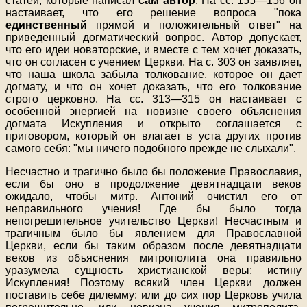
статей, которые написал
сам автор
. На сс. 155—156 он
настаивает, что его решение вопроса "пока
единственный
прямой и положительный ответ" на
приведенный догматический вопрос. Автор допускает,
что его идеи новаторские, и вместе с тем хочет доказать,
что он согласен с учением Церкви. На с. 303 он заявляет,
что наша школа забыла толкование, которое он дает
догмату, и что он хочет доказать, что его толкование
строго церковно. На сс. 313—315 он настаивает с
особенной энергией на новизне своего объяснения
догмата Искупления и открыто соглашается с
приговором, который он влагает в уста других против
самого себя: "мы ничего подобного прежде не слыхали".
Несчастно и трагично было бы положение Православия,
если бы оно в продолжение девятнадцати веков
ожидало, чтобы митр. Антоний очистил его от
неправильного учения! Где бы было тогда
непогрешительное учительство Церкви! Несчастным и
трагичным было бы явлением для Православной
Церкви, если бы таким образом после девятнадцати
веков из объяснения митрополита она правильно
уразумела сущность христианской веры: истину
Искупления! Поэтому всякий член Церкви должен
поставить себе дилемму: или до сих пор Церковь учила