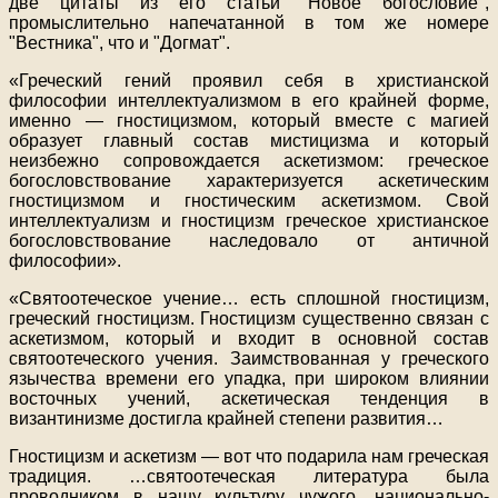
две цитаты из его статьи "Новое богословие",
промыслительно напечатанной в том же номере
"Вестника", что и "Догмат".
«Греческий гений проявил себя в христианской
философии интеллектуализмом в его крайней форме,
именно — гностицизмом, который вместе с магией
образует главный состав мистицизма и который
неизбежно сопровождается аскетизмом: греческое
богословствование характеризуется аскетическим
гностицизмом и гностическим аскетизмом. Свой
интеллектуализм и гностицизм греческое христианское
богословствование наследовало от античной
философии».
«Святоотеческое учение… есть сплошной гностицизм,
греческий гностицизм. Гностицизм существенно связан с
аскетизмом, который и входит в основной состав
святоотеческого учения. Заимствованная у греческого
язычества времени его упадка, при широком влиянии
восточных учений, аскетическая тенденция в
византинизме достигла крайней степени развития…
Гностицизм и аскетизм — вот что подарила нам греческая
традиция. …святоотеческая литература была
проводником в нашу культуру чужого, национально-