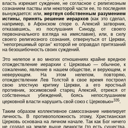
власть изрекает суждение, не согласное с религиозным
сознанием паствы или некоторой части ее, то последняя
вынуждается: или,
жертвуя собственным разумением
истины, принять решение иерархов
(как это сделал,
например, в Афонском споре о. Алексий затворник,
отказавшись, из послушания Синоду, от своего
первоначального взгляда на имяславие), или, в силу
своего религиозного сознания, отвернуться от Церкви,
"непогрешимый орган" которой не оправдал притязаний
на безошибочность своих суждений.
Это нелепое и во многих отношениях крайне вредное
отождествление иерархии с Церковью — обычное, к
сожалению, явление в нашем обществе, и верующем, и
неверующем. На этом нелепом, повторяю,
отождествлении Лев Толстой в свое время построил
свою злостную критику Церкви, а его яростный
противник, зосимовский старец Алексий, отрекся от
собственных убеждений, боясь непослушанием
335
церковной власти нарушить свой союз с Церковью»
.
Таким образом коллективное самосознание нивелирует
личность. В противоположность этому, Христианская
Церковь основана на личном начале. Так как Бог ничего
не создал на земле выше личности (то есть существа,