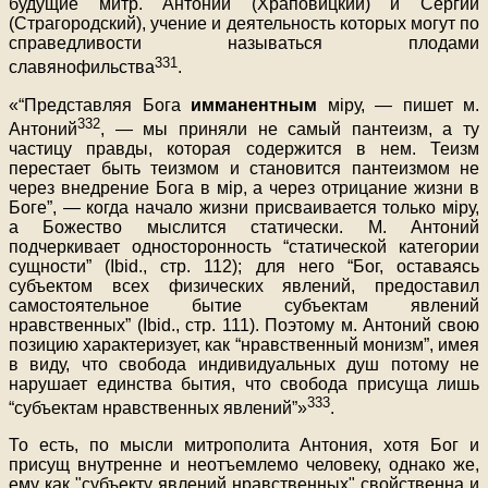
будущие митр. Антоний (Храповицкий) и Сергий
(Страгородский), учение и деятельность которых могут по
справедливости называться плодами
331
славянофильства
.
«“Представляя Бога
имманентным
міру, — пишет м.
332
Антоний
, — мы приняли не самый пантеизм, а ту
частицу правды, которая содержится в нем. Теизм
перестает быть теизмом и становится пантеизмом не
через внедрение Бога в мір, а через отрицание жизни в
Боге”, — когда начало жизни присваивается только міру,
а Божество мыслится статически. М. Антоний
подчеркивает односторонность “статической категории
сущности” (Ibid., стр. 112); для него “Бог, оставаясь
субъектом всех физических явлений, предоставил
самостоятельное бытие субъектам явлений
нравственных” (Ibid., стр. 111). Поэтому м. Антоний свою
позицию характеризует, как “нравственный монизм”, имея
в виду, что свобода индивидуальных душ потому не
нарушает единства бытия, что свобода присуща лишь
333
“субъектам нравственных явлений”»
.
То есть, по мысли митрополита Антония, хотя Бог и
присущ внутренне и неотъемлемо человеку, однако же,
ему как "субъекту явлений нравственных" свойственна и