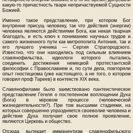
какую-то причастность твари непричаствуемой Сущности
Божией.
Именно такое представление, при котором Бог
внутренне присущ человеку, так что действия (энергии)
человека являются действиями Бога, как некая тварная
благодать, и есть ключ к пониманию научных трудов и
самого жизненного пути как митрополита Антония, так и
его лучшего ученика — Сергия Страгородского.
Известно, что они находились под сильным влиянием
славянофильства, идеологи которого пытались
соединить достижения немецкой протестантской
философии с Православием и, по сути дела, повторяли
опыт гностицизма (уже настоящего, а не того, о котором
говорил проф Тареев) в контексте XIX века.
Славянофилами было заимствовано пантеистическое
представление Гегеля о постепенном воплощении Духа
(Бога) в міровом процессе (человеческой
жизнедеятельности?). При том высшими стадиями, на
которых совершенно упраздняется своеволие человека и
действие Духа получает свое полное проявление,
являются Церковь и общество.
Отсюда вытекает имманентизм славянофильского