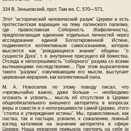
334 В. Зеньковский, прот. Там же. С. 570—571.
Этот "исторический человеческий разум" Церкви и есть
протестантская вариация на тему латинского папизма,
где православная Соборность (Кафоличность),
предполагающая единение отдельных личностей через
исследование единой Богооткровенной Истине,
подменяется коллективным самосознанием, которое
мыслится как "рождающееся знание" общины "о
сущности Духа", т. е. внутренне присущего ей божества.
Отсюда и непогрешимость "соборного" разума со всеми
вытекающими последствиями… При этом выразителем
такого "разума", озвучивающим его мысли, выступает
церковная иерархия, как коллективный папа.
М. А. Новоселов по этому поводу писал, что
«чрезвычайно важно, даже больше — необходимо
осознать и усвоить… мысль об отсутствии в Церкви
общеобязательного внешнего авторитета в вопросах
веры и совести и о непогрешимости самой Церкви, этого
"столпа и утверждения истины". Мы, православные, как
паства, так и пастыри, усвоили, к сожалению, ложный
взгляд католиков на значение авторитета в сфере
Церкви. Наша иерархия привыкла смотреть на себя (и