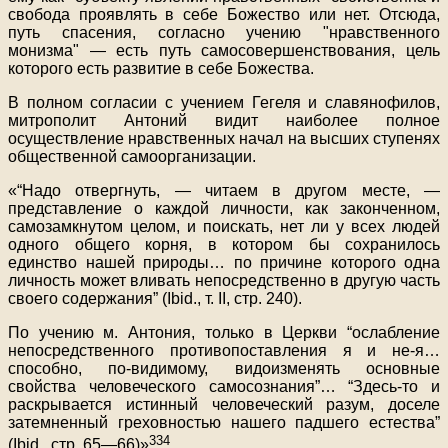
свобода проявлять в себе Божество или нет. Отсюда,
путь спасения, согласно учению "нравственного
монизма" — есть путь самосовершенствования, цель
которого есть развитие в себе Божества.
В полном согласии с учением Гегеля и славянофилов,
митрополит Антоний видит наиболее полное
осуществление нравственных начал на высших ступенях
общественной самоорганизации.
«“Надо отвергнуть, — читаем в другом месте, —
представление о каждой личности, как законченном,
самозамкнутом целом, и поискать, нет ли у всех людей
одного общего корня, в котором бы сохранилось
единство нашей природы… по причине которого одна
личность может вливать непосредственно в другую часть
своего содержания” (Ibid., т. II, стр. 240).
По учению м. Антония, только в Церкви “ослабление
непосредственного противопоставления я и не-я…
способно, по-видимому, видоизменять основные
свойства человеческого самосознания”… “Здесь-то и
раскрывается истинный человеческий разум, доселе
затемненный греховностью нашего падшего естества”
334
(Ibid., стр. 65—66)»
.