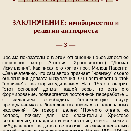
ЗАКЛЮЧЕНИЕ: имяборчество и
религия антихриста
— 3 —
Весьма показательно в этом отношении небезызвестное
сочинение митр. Антония (Храповицкого) "Догмат
Искупления". Как писал его критик прот. Милош Парента:
«Замечательно, что сам автор признает "новизну" своего
объяснения догмата Искупления. Он настаивает на этой
"новизне" с некоторым ударением. На с. 155 он говорит:
"этот основной догмат нашей веры, то есть его
формирование, подвергается постоянной переработке…
с желанием освободить богословскую науку,
преподаваемую в богословских школах, от инославных
наслоений". Он говорит далее: "Прямого ответа на
вопрос, почему для нас спасительны Христово
воплощение, страдания и воскресение, ответа сколько-
нибудь ясного, не дано еще
никем
", исключая несколько