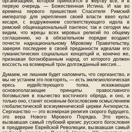
организацией, которой приносится в жертву все, и в
первую очередь — Божественная Истина. И как во
времена первого пришествия Спасителя Римский
император для укрепления своей власти ввел культ
кесаря, с водружением соответствующего идола в
римский общенациональный пантеон; так и сегодня мы
видим, что жрецы всех міровых религий по общему
соглашению, но в обязательном порядке воздают
почести наднациональному Міровому Правительству,
заверяя последнее в своей преданности идеалам его
гуманистических социальных концепций и, конечно же,
признавая богоизбранным народ, от которого должен
воссесть на всемирный трон долгожданный мессия…
Думаем, не лишним будет напомнить, что сергианство, и
мы не устанем это повторять, — есть экклезиологическая
ересь иудействующего толка, искажающая
основополагающие принципы православного
богомыслия в язычество восточного обряда, и оно, и
только оно, станет основным богословским осмыслением
глобалистической всеэкуменической церкви Антихриста.
Сергианство — это всемірная религия скорого будущего,
это вера Нового Мірового Порядка. Это ересь,
вызвавшая самый глубокий кризис русского богословия
в преддверие Еврейской Революции, вызвавшая самый