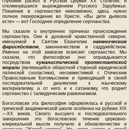
глубокий раскол в Русской Церкви XX столетия, и
откликнувшаяся вырождением Русского Зарубежья.
Покаяние в сергианстве невозможно, здесь нужно
полное перерождение во Христе. «Вы дети дьявола
есте» — вот Господнее определение сергианства.
Мы сказали о внутренних причинах происхождения
сергианства. Они в духовной нравственной скверне,
именуемой в Святом Евангелии
наемническим
фарисейством
, законничеством и саддукейством.
Именно на этой закваске вскисает сергианство. Мы
сказали, что философски оно оправдывается
посредством
гуманистической протестантской
морали
(являющейся оборотной стороной юридической
латинской схоластики), несовместимой с Отеческим
Православным Богомыслием и приводящей в своей
последовательной диалектике к языческому
материализму, а от него и к сатанизму, что роднит
сергианство с талмудическим раввинизмом.
Богословски эта философия оформлялась в русской и
греческой академической школе особенно на рубеже XIX
—XX веков. Своего высшего и последовательного
завершения это богословское течение церковно-
клирикальной мысли получило в обновленчестве и