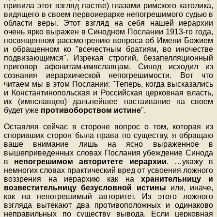
привила этот взгляд пастве) глазами римского католика,
видящего в своем первоиерархе непогрешимого судью в
области веры. Этот взгляд на себя нашей иерархии
очень ярко выражен в Синодном Послании 1913-го года,
посвященном рассмотрению вопроса об Имени Божием
и обращенном ко "всечестным братиям, во иночестве
подвизающимся". Изрекая строгий, безапелляционный
приговор афонитам-имяславцам, Синод исходил из
сознания иерархической непогрешимости. Вот что
читаем мы в этом Послании: "Теперь, когда высказались
и Константинопольская и Российская церковная власть,
их (имяславцев) дальнейшее настаивание на своем
будет уже
противоборством истине
".
Оставляя сейчас в стороне вопрос о том, которая из
споривших сторон была права по существу, я обращаю
ваше внимание лишь на ясно выраженное в
вышеприведенных словах Послания убеждение Синода
в
непогрешимом авторитете иерархии
. …укажу в
немногих словах практический вред от усвоения ложного
воззрения на иерархию как на
хранительницу и
возвестительницу безусловной истины
или, иначе,
как на непогрешимый авторитет. Из этого ложного
взгляда вытекают два противоположных и одинаково
неправильных по существу вывода. Если церковная