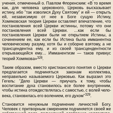
учения, отмеченный о. Павлом Флоренским: «В то время
как, для человека церковного, Церковь высказывает
истину, ибо "так изволися Духу Святому" и ей — открыть
ей, независимую от нее в Боге сущую Истину,
Хомяковская теория Церкви оставляет впечатление, что
постановления всей Церкви истинны, потому что они
постановления всей Церкви. …как если бы
постановления Церкви были не открытием Истины, а
сочинением ее, как если бы Истина была имманентна
человеческому разуму, хотя бы и соборне взятому, а не
трансцендентна ему, и из своей трансцендентности
открывающейся ему… Имманентизм — таков привкус
328
теорий Хомякова»
.
Таким образом, вместо христианского понятия о Церкви
предлагается подчиняться законам коллектива,
неправильно называемого Церковью. Как выразил это
Гегель: "Дело Церкви — приучать к тому, чтобы
воспитание духа становилось все более внутренним,
чтобы истина отождествлялась с самостью, с волей чело-
329
века, становилась его волением, его духом"
.
Становится ненужным подчинение личностей Богу.
Человек с притворным смирением подчиняется своей же