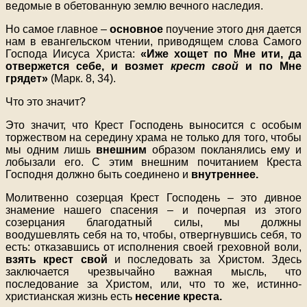
ведомые в обетованную землю вечного наследия.
Но самое главное –
основное
поучение этого дня дается
нам в евангельском чтении, приводящем слова Самого
Господа Иисуса Христа:
«Иже хощет по Мне ити, да
отвержется себе, и возмет
крест свой
и по Мне
грядет»
(Марк. 8, 34).
Что это значит?
Это значит, что Крест Господень выносится с особым
торжеством на середину храма не только для того, чтобы
мы одним лишь
внешним
образом покланялись ему и
лобызали его. С этим внешним почитанием Креста
Господня должно быть соединено и
внутреннее.
Молитвенно созерцая Крест Господень – это дивное
знамение нашего спасения – и почерпая из этого
созерцания благодатный силы, мы должны
воодушевлять себя на то, чтобы, отвергнувшись себя, то
есть: отказавшись от исполнения своей греховной воли,
взять крест свой
и последовать за Христом. Здесь
заключается чрезвычайно важная мысль, что
последование за Христом, или, что то же, истинно-
христианская жизнь есть
несение креста.