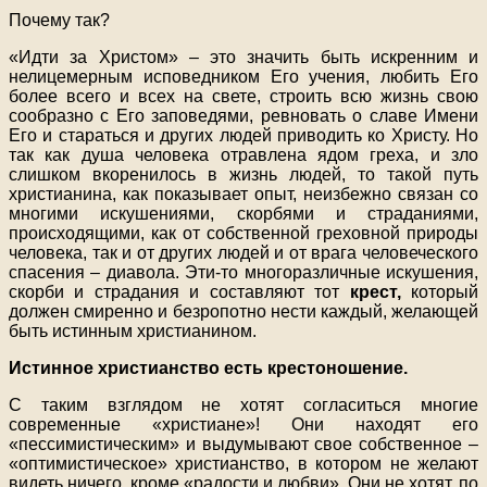
Почему так?
«Идти за Христом» – это значить быть искренним и
нелицемерным исповедником Его учения, любить Его
более всего и всех на свете, строить всю жизнь свою
сообразно с Его заповедями, ревновать о славе Имени
Его и стараться и других людей приводить ко Христу. Но
так как душа человека отравлена ядом греха, и зло
слишком вкоренилось в жизнь людей, то такой путь
христианина, как показывает опыт, неизбежно связан со
многими искушениями, скорбями и страданиями,
происходящими, как от собственной греховной природы
человека, так и от других людей и от врага человеческого
спасения – диавола. Эти-то многоразличные искушения,
скорби и страдания и составляют тот
крест,
который
должен смиренно и безропотно нести каждый, желающей
быть истинным христианином.
Истинное христианство есть крестоношение.
С таким взглядом не хотят согласиться многие
современные «христиане»! Они находят его
«пессимистическим» и выдумывают свое собственное –
«оптимистическое» христианство, в котором не желают
видеть ничего, кроме «радости и любви». Они не хотят, по