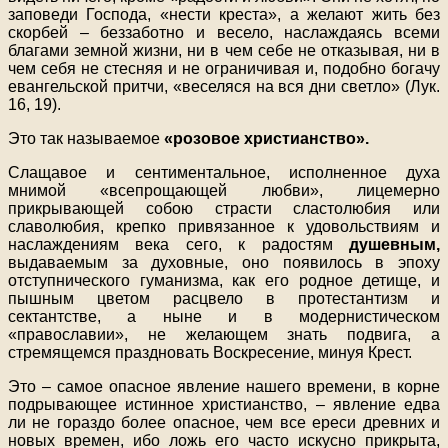
заповеди Господа, «нести креста», а желают жить без
скорбей – беззаботно и весело, наслаждаясь всеми
благами земной жизни, ни в чем себе не отказывая, ни в
чем себя не стесняя и не ограничивая и, подобно богачу
евангельской притчи, «веселяся на вся дни светло» (Лук.
16, 19).
Это так называемое
«розовое христианство».
Слащавое и сентиментальное, исполненное духа
мнимой «всепрощающей любви», лицемерно
прикрывающей собою страсти сластолюбия или
славолюбия, крепко привязанное к удовольствиям и
наслаждениям века сего, к радостям
душевным,
выдаваемым за духовные, оно появилось в эпоху
отступнического гуманизма, как его родное детище, и
пышным цветом расцвело в протестантизм и
сектантстве, а ныне и в модернистическом
«православии», не желающем знать подвига, а
стремящемся праздновать Воскресение, минуя Крест.
Это – самое опасное явление нашего времени, в корне
подрывающее истинное христианство, – явление едва
ли не гораздо более опасное, чем все ереси древних и
новых времен, ибо ложь его часто искусно прикрыта,