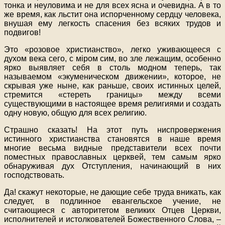
тонка и неуловима и не для всех ясна и очевидна. А в то
же время, как льстит она испорченному сердцу человека,
внушая ему легкость спасения без всяких трудов и
подвигов!
Это «розовое христианство», легко уживающееся с
духом века сего, с мiром сим, во зле лежащим, особенно
ярко выявляет себя в столь модном теперь, так
называемом «экуменическом движении», которое, не
скрывая уже ныне, как раньше, своих истинных целей,
стремится «стереть границы» между всеми
существующими в настоящее время религиями и создать
одну новую, общую для всех религию.
Страшно сказать! На этот путь ниспровержения
истинного христианства становятся в наше время
многие весьма видные представители всех почти
поместных православных церквей, тем самым ярко
обнаруживая дух Отступления, начинающий в них
господствовать.
Да! скажут некоторые, не дающие себе труда вникать, как
следует, в подлинное евангельское учение, не
считающиеся с авторитетом великих Отцев Церкви,
исполнителей и истолкователей Божественного Слова, –