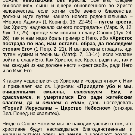
Божие,
невозможна без креста.
Все мы, «людие
обновления», сыны и дщери обновленного во Христе
человечества, если хотим себе вечного блаженства,
должны идти путем нашего нового родоначальника –
«Нового Адама» (1 Коринф. 15, 22-45) –
путем креста.
Как Христу надлежало «много пострадать» (Марк. 9, 12;
Лук. 17, 25), прежде чем «внити в славу Свою» (Лук. 24,
26), так и нам надо брать пример с Него, ибо
«Христос
пострада по нас, нам оставль образ, да последуем
стопам Его»
(1 Петр. 2, 21). И мы должны страдать, идя
путем «узким и тесным» (Матф. 7, 13-14), если желаем
войти в славу Его. Как Христос нес Крест, ради нас, так и
мы, каждый из нас должен нести «крест свой», ради Него
и во Имя Его.
К такому «сшествию» со Христом и «сораспятию» с Ним
и призывает нас св. Церковь:
«Приидите убо и мы,
очищенными смыслы,
сшествуем
Ему, и
сраспнемся
, и умертвимся Его ради житейским
сластем, да и
оживем с Ним
»
, дабы наследовать
«Горний Иерусалим – Царство Небесное»
(стихира
Вел. Понед. на хвалитех).
Нигде в Слове Божием мы не находим учения о том, что
христиане будут наслаждаться благоденственным и
мирным житием
здесь на земле,
а наоборот: везде и