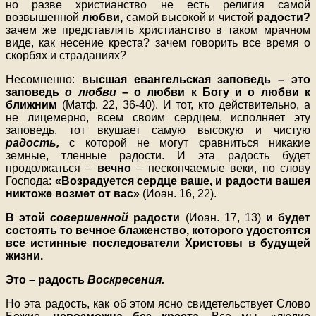
но разве христианство не есть религия самой
возвышенной
любви,
самой высокой и чистой
радости?
зачем же представлять христианство в таком мрачном
виде, как несение креста? зачем говорить все время о
скорбях и страданиях?
Несомненно:
высшая евангельская заповедь – это
заповедь
о любви
– о любви к Богу и о любви к
ближним
(Матф. 22, 36-40). И тот, кто действительно, а
не лицемерно, всем своим сердцем, исполняет эту
заповедь, тот вкушает самую высокую и чистую
радость,
с которой не могут сравниться никакие
земные, тленные радости. И эта радость будет
продолжаться –
вечно
– нескончаемые веки, по слову
Господа:
«Возрадуется сердце ваше, и радости вашея
никтоже возмет от вас»
(Иоан. 16, 22).
В этой
совершенной
радости
(Иоан. 17, 13)
и будет
состоять то вечное блаженство, которого удостоятся
все истинные последователи Христовы в будущей
жизни.
Это – радость
Воскресения.
Но эта радость, как об этом ясно свидетельствует Слово