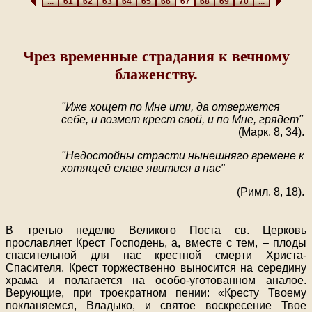
...
61
62
63
64
65
66
67
68
69
70
...
Чрез временные страдания к вечному
блаженству.
"Иже хощет по Мне ити, да отвержется
себе, и возмет крест свой, и по Мне, грядет"
(Марк. 8, 34).
"Недостойны страсти нынешняго времене к
хотящей славе явитися в нас"
(Римл. 8, 18).
В третью неделю Великого Поста св. Церковь
прославляет Крест Господень, а, вместе с тем, – плоды
спасительной для нас крестной смерти Христа-
Спасителя. Крест торжественно выносится на середину
храма и полагается на особо-уготованном аналое.
Верующие, при троекратном пении: «Кресту Твоему
покланяемся, Владыко, и святое воскресение Твое