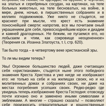
на златых и серебряных сосудах, на картинах, на теле
больных животных, на теле бесноватых, на войне, в
мире, днем, ночью, в пиршественных собраниях и в
келлиях подвижников. Уже никто не стыдится, не
краснеет при мысли, что крест есть знамение
поноснейшей смерти: напротив, все мы почитаем оный
украшением для себя, превосходнейшим корон и диадим
и камней драгоценных. Не бежим, не пугаемся его, но
лобызаем и чтим, как сокровище неоцененное»
(Творения св. Иоанна Златоуста, т. I, стр. 620).
Так было тогда – в четвертому веке христианской эры.
То ли мы видим теперь?
Увы! Огромное большинство людей, даже считающих
себя «христианами», стыдятся ныне этого победного
знамения Креста Христова и уже нигде не изображают
его: не только на себе и на жилищах своих, но и на
молитвенных домах и собраниях своих, ни даже на
местах погребения усопших своих. Редко-редко где
увидишь теперь изображение Креста Господня: отовсюду
почти изгнано оно и заменено иными символами и
эмблемами. А многие – страшно сказать! – позволяют
себе произносить отвратительные и кощунственные