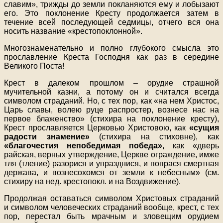
славим», трижды до земли покланяются ему и лобызают
его. Это поклонение Кресту продолжается затем в
течение всей последующей седмицы, отчего вся она
носить название «крестопоклонной».
Многознаменательно и полно глубокого смысла это
прославление Креста Господня как раз в середине
Великого Поста!
Крест в далеком прошлом – орудие страшной
мучительной казни, а потому он и считался всегда
символом страданий. Но, с тех пор, как «на нем Христос,
Царь славы, волею руце распростер, вознесе нас на
первое блаженство» (стихира на поклонение кресту),
Крест прославляется Церковью Христовою, как
«сущия
радости знамение»
(стихира на стиховне), как
«благочестия непобедимая победа»,
как «дверь
райская, верных утверждение, Церкве ограждение, имже
тля (тление) разорися и упразднися, и попрася смертная
держава, и вознесохомся от земли к небесным» (см.
стихиру на нед. крестопокл. и на Воздвижение).
Продолжая оставаться символом Христовых страданий
и символом человеческих страданий вообще, крест, с тех
пор, перестал быть мрачным и зловещим орудием