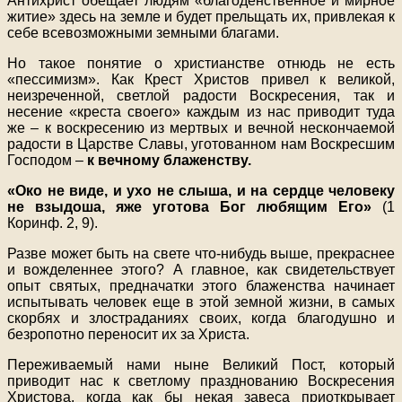
Антихрист обещает людям «благоденственное и мирное
житие» здесь на земле и будет прельщать их, привлекая к
себе всевозможными земными благами.
Но такое понятие о христианстве отнюдь не есть
«пессимизм». Как Крест Христов привел к великой,
неизреченной, светлой радости Воскресения, так и
несение «креста своего» каждым из нас приводит туда
же – к воскресению из мертвых и вечной нескончаемой
радости в Царстве Славы, уготованном нам Воскресшим
Господом –
к вечному блаженству.
«Око не виде, и ухо не слыша, и на сердце человеку
не взыдоша, яже уготова Бог любящим Его»
(1
Коринф. 2, 9).
Разве может быть на свете что-нибудь выше, прекраснее
и вожделеннее этого? А главное, как свидетельствует
опыт святых, предначатки этого блаженства начинает
испытывать человек еще в этой земной жизни, в самых
скорбях и злостраданиях своих, когда благодушно и
безропотно переносит их за Христа.
Переживаемый нами ныне Великий Пост, который
приводит нас к светлому празднованию Воскресения
Христова, когда как бы некая завеса приоткрывает