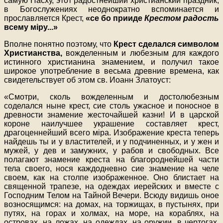
самую Пасху, этот радостнейший христианский праздник,
в Богослужениях неоднократно вспоминается и
прославляется Крест,
«се бо прииде
Крестом радость
всему мiру...»
Вполне понятно поэтому, что
Крест сделался символом
Христианства,
вожделенным и любезным для каждого
истинного христианина знамением, и получил такое
широкое употребление в весьма древние времена, как
свидетельствует об этом св. Иоанн Златоуст:
«Смотри, сколь вожделенным и достолюбезным
соделался ныне крест, сие столь ужасное и поносное в
древности знамение жесточайшей казни! И в царской
короне наилучшее украшение составляет крест,
драгоценнейший всего мiра. Изображение креста теперь
найдешь ты и у властителей, и у подчиненных, и у жен и
мужей, у дев и замужних, у рабов и свободных. Все
полагают знамение креста на благороднейшей части
тела своего, нося каждодневно сие знамение на челе
своем, как на столпе изображенное. Оно блистает на
священной трапезе, на одеждах иерейских и вместе с
Господним Телом на Тайной Вечери. Всюду видишь оное
возносящимся: на домах, на торжищах, в пустынях, при
путях, на горах и холмах, на море, на кораблях, на
островах, на ложах, на одеждах, на оружии, в чертогах,