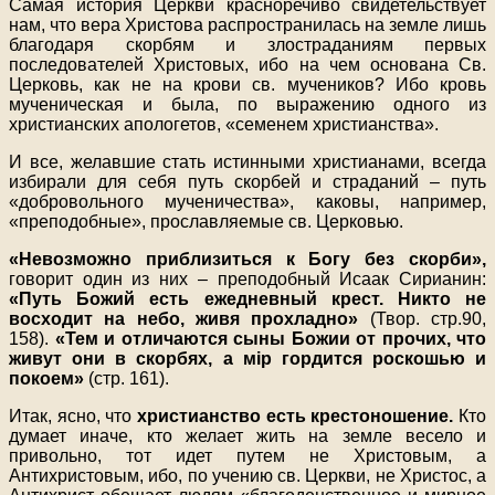
Самая история Церкви красноречиво свидетельствует
нам, что вера Христова распространилась на земле лишь
благодаря скорбям и злостраданиям первых
последователей Христовых, ибо на чем основана Св.
Церковь, как не на крови св. мучеников? Ибо кровь
мученическая и была, по выражению одного из
христианских апологетов, «семенем христианства».
И все, желавшие стать истинными христианами, всегда
избирали для себя путь скорбей и страданий – путь
«добровольного мученичества», каковы, например,
«преподобные», прославляемые св. Церковью.
«Невозможно приблизиться к Богу без скорби»,
говорит один из них – преподобный Исаак Сирианин:
«Путь Божий есть ежедневный крест. Никто не
восходит на небо, живя прохладно»
(Твор. стр.90,
158).
«Тем и отличаются сыны Божии от прочих, что
живут они в скорбях, а мiр гордится роскошью и
покоем»
(стр. 161).
Итак, ясно, что
христианство есть крестоношение.
Кто
думает иначе, кто желает жить на земле весело и
привольно, тот идет путем не Христовым, а
Антихристовым, ибо, по учению св. Церкви, не Христос, а