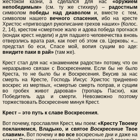
жестокой казни, а сделался для нас
«оружием
непобедимым»
(см. ту же стихиру) –
радостным
символом
победы над диаволом
и, вместе с тем,
символом нашего
вечного спасения,
ибо на кресте
Христос «пригвоздил рукописание грехов наших» (Колос.
2, 14), крестом «смертное жало и адова победа прогнася
(кондак крест. недели) и для падшего человечества вновь
отверзлись врата рая, как поет об этом св. Церковь: «...
предстал бо еси, Спасе мой, вопия сущим во аде:
внидите паки в рай»
(там же).
Крест стал для нас «знамением радости» потому, что он
неразрывно связан с Воскресением. Если бы не было
Креста, то не было бы и Воскресения. Вкусив за нас
смерть на Кресте, Господь Иисус Христос тридневно
воскрес из мертвых, «смертью смерть поправ, и сущим
во гробех живот даровав» (тропарь Пасхи), как
Победитель ада и смерти. Невозможно поэтому
торжествовать Воскресение минуя Крест.
Крест – это путь к славе Воскресения.
Вот почему, прославляя Крест, мы поем:
«Кресту Твоему
покланяемся, Владыко, и святое
Воскресение
Твое
славим».
Вот почему и
во все
воскресные дни и даже на