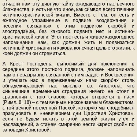
отчасти нам эту дивную тайну ожидающего нас вечного
блаженства, и есть не что иное, как символ всего течения
истинно-христианской жизни. Вместе с тем, он есть и
ежегодное упражнение в подвиге воздержания и
несения связанных с этим подвигом скорбей и
злостраданий, без какового подвига
нет
и истинно-
христианской жизни. Этот пост есть и живое каждогоднее
напоминание нам, как должен жить и подвизаться
истинный христианин и какова конечная цель его жизни, к
коей должен он стремиться.
А Крест Господень, выносимый для поклонения в
середине этого постного подвига, должен напоминать
нам о неразрывно связанной с ним радости Воскресения
и утешать нас в переживаемых нами скорбях столь
обнадеживающей нас мыслью св. Апостола, что
«нынешния временныя страдания ничего не стоят в
сравнении с тою славою, которая откроется в нас»
(Римл. 8, 18) – с тем вечным нескончаемым блаженством,
с той вечной нетленной Пасхой, которую мы сподобимся
праздновать в «невечернем дни Царствия Христова»,
если не будем искать в этой земной жизни утех и
наслаждений, а станем смиренно нести «крест свой» по
заповеди Христовой.