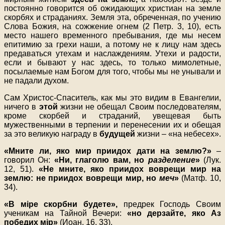
постоянно говорится об ожидающих христиан на земле
скорбях и страданиях. Земля эта, обреченная, по учению
Слова Божия, на сожжение огнем (2 Петр. 3, 10), есть
место нашего временного пребывания, где мы несем
епитимию за грехи наши, а потому не к лицу нам здесь
предаваться утехам и наслаждениям. Утехи и радости,
если и бывают у нас здесь, то только мимолетные,
посылаемые нам Богом для того, чтобы мы не унывали и
не падали духом.
Сам Христос-Спаситель, как мы это видим в Евангелии,
ничего в
этой
жизни не обещал Своим последователям,
кроме скорбей и страданий, увещевая быть
мужественными в терпении и перенесении их и обещая
за это великую награду в
будущей
жизни – «на небесех».
«Мните ли, яко мир приидох дати на землю?»
–
говорил Он:
«Ни, глаголю вам, но
разделение
»
(Лук.
12, 51).
«Не мните, яко приидох воврещи мир на
землю: не приидох воврещи мир, но
меч
»
(Матф. 10,
34).
«В мiре скорбни будете»,
предрек Господь Своим
ученикам на Тайной Вечери:
«но дерзайте, яко Аз
победих мiр»
(Иоан. 16, 33).