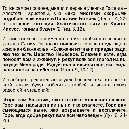
То же самое проповедывали и верные ученики Господа –
Апостолы Христовы, уча
«яко многими скорбьми
подобает нам внити в Царствие Божие»
(Деян. 14, 22)
и что
«вси хотящии благочестно жити о Христе
Иисусе, гоними будут»
(2 Тим. 3, 12).
И замечательно, что именно в этих скорбях и гонениях и
указана Самим Господом
высшая
степень ожидающего
христиан блаженства:
«Блажени изгнани правды ради,
яко тех есть Царство Небесное. Блажени есте, егда
поносят вам и ижденут, и рекут всяк зол глагол на вы
лжуще Мене ради. Радуйтеся и веселитеся, яко мзда
ваша многа на небесех»
(Матф. 5, 10-12).
И наоборот: решительно осудил Господь тех, которые в
этой жизни будут избегать скорбей и искать одних
радостей и утешений:
«Горе вам богатым, яко отстоите утешения вашего.
Горе вам, насыщеннии ныне, яко взалчете. Горе вам
смеющимся ныне, яко возрыдаете и восплачете.
Горе, егда добре рекут вам вси человецы»
(Лук. 6, 24-
26).