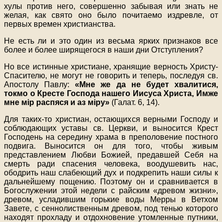
хулы против него, совершенно забывая или знать не
желая, как свято оно было почитаемо издревле, от
первых времен христианства.
Не есть ли и это один из весьма ярких признаков все
более и более ширящегося в наши дни Отступления?
Но все истинные христиане, хранящие верность Христу-
Спасителю, не могут не говорить и теперь, последуя св.
Апостолу Павлу:
«Мне же да не будет хвалитися,
токмо о Кресте Господа нашего Иисуса Христа, Имже
мне мiр распяся и аз мiру»
(Галат. 6, 14).
Для таких-то христиан, остающихся верными Господу и
соблюдающих уставы св. Церкви, и выносится Крест
Господень на середину храма в преполовение постного
подвига. Выносится он для того, чтобы живым
представлением Любви Божией, предавшей Себя на
смерть ради спасения человека, воодушевить нас,
ободрить наш слабеющий дух и подкрепить наши силы к
дальнейшему пощению. Поэтому он и сравнивается в
Богослужении этой недели с райским «древом жизни»,
древом, усладившим горькие воды Мерры в Ветхом
Завете, с сеннолиственным древом, под тенью которого
находят прохладу и отдохновение утомленные путники,