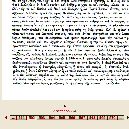
к оглавлению
...
561
562
563
564
565
566
567
568
569
570
...