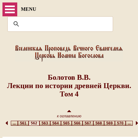
MENU
Болотов В.В.
Лекции по истории древней Церкви.
Том 4
к оглавлению
...
561
562
563
564
565
566
567
568
569
570
...