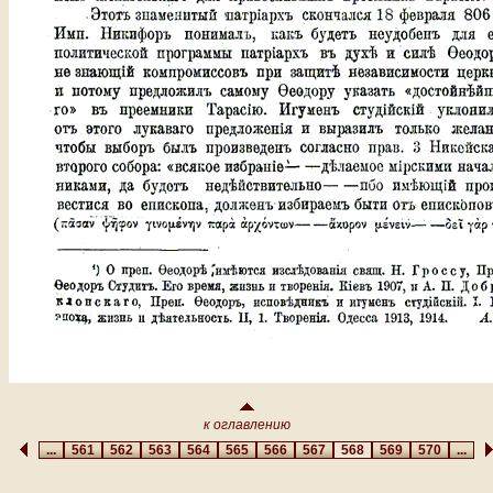
к оглавлению
...
561
562
563
564
565
566
567
568
569
570
...