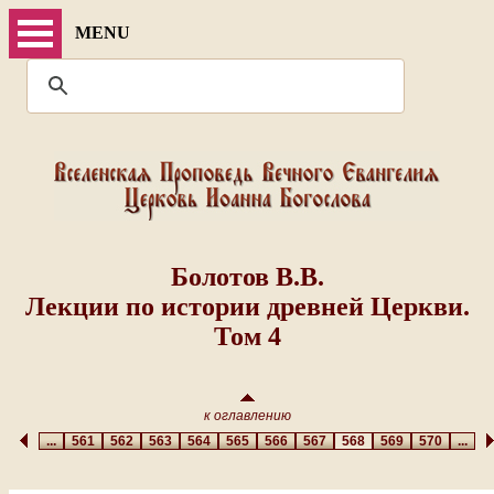
MENU
Болотов В.В.
Лекции по истории древней Церкви.
Том 4
к оглавлению
...
561
562
563
564
565
566
567
568
569
570
...