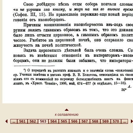
к оглавлению
...
561
562
563
564
565
566
567
568
569
570
...