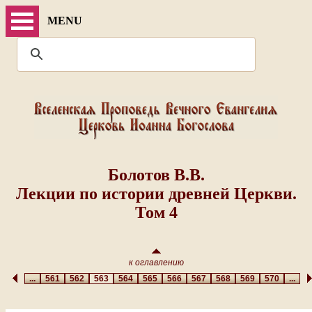
MENU
Болотов В.В.
Лекции по истории древней Церкви.
Том 4
к оглавлению
...
561
562
563
564
565
566
567
568
569
570
...