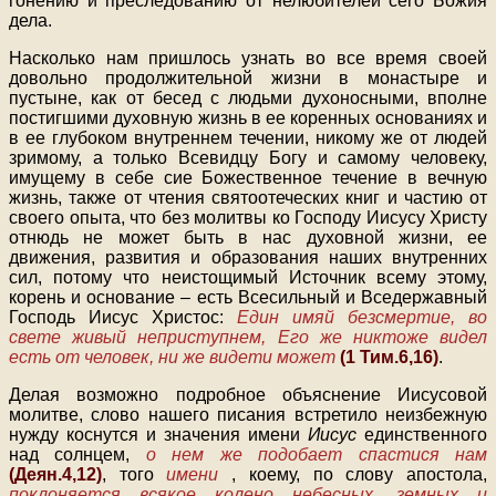
гонению и преследованию от нелюбителей сего Божия
дела.
Насколько нам пришлось узнать во все время своей
довольно продолжительной жизни в монастыре и
пустыне, как от бесед с людьми духоносными, вполне
постигшими духовную жизнь в ее коренных основаниях и
в ее глубоком внутреннем течении, никому же от людей
зримому, а только Всевидцу Богу и самому человеку,
имущему в себе сие Божественное течение в вечную
жизнь, также от чтения святоотеческих книг и частию от
своего опыта, что без молитвы ко Господу Иисусу Христу
отнюдь не может быть в нас духовной жизни, ее
движения, развития и образования наших внутренних
сил, потому что неистощимый Источник всему этому,
корень и основание – есть Всесильный и Вседержавный
Господь Иисус Христос:
Един имяй безсмертие, во
свете живый неприступнем, Его же никтоже видел
есть от человек, ни же видети может
(1 Тим.6,16)
.
Делая возможно подробное объяснение Иисусовой
молитве, слово нашего писания встретило неизбежную
нужду коснутся и значения имени
Иисус
единственного
над солнцем,
о нем же подобает спастися нам
(Деян.4,12)
, того
имени
, коему, по слову апостола,
поклоняется всякое колено небесных, земных и