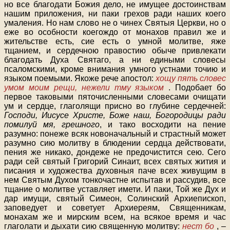
но все благодати Божия дело, не имущее достоинствам
нашим приложения, ни паки грехов ради наших коего
умаления. Но нам слово не о чинех Святыя Церкви, но о
еже во особности коегождо от монахов правил же и
жительстве есть, сие есть о умной молитве, яже
тщанием, и сердечною правостию обыче привлекати
благодать Духа Святаго, а ни едиными словесы
псаломскими, кроме внимания умного устнами точию и
языком поемыми. Якоже рече апостол:
хощу пять словес
умом моим рещи, нежели тму языком
. Подобает бо
первое таковыми пяточисленными словесами очищати
ум и сердце, глаголящи присно во глубине сердечней:
Господи, Иисусе Христе, Боже наш, Богородицы ради
помилуй мя, грешного
, и тако восходити на пение
разумно: понеже всяк новоначальный и страстный может
разумно сию молитву в блюдении сердца действовати,
пения же никако, дондеже не предочистится сею. Сего
ради сей святый Григорий Синаит, всех святых жития и
писания и художества духовныя паче всех живущим в
нем Святым Духом тонкочастне испытав и рассудив, все
тщание о молитве уставляет имети. И паки, Той же Дух и
дар имущи, святый Симеон, Солинский Архиепископ,
заповедует и советует Архиереям, Священникам,
монахам же и мирским всем, на всякое время и час
глаголати и дыхати сию священную молитву:
нест бо
, –