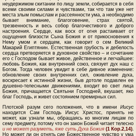
неудержимом скитании по лицу земли, собирается в себя
всеми своими силами и чувствами, так что там уже нет
места злым помыслам и рассеянности ума, а необходимо
бывает внимание, благоговение, страх святой,
трезвенность и весь собор благочестивого и доброго
настроения. Сердце, как воск от огня растаивает от
ощущения близости Сына Божия и от прикосновения к
Нему умом и сердцем, как говорит о сем Великий
Макарий Египтянин. Естественная грубость и дебелость
сердца претворяется в духовное свойство – и сочетание
его с Господом бывает живое, действенное и легчайшее:
любовь Божия, как внутренний союз, связует дух наш с
Богом. Тогда человек увидит в себе дивное изменение:
обновление своих внутренних сил, оживление духа,
воскресает к истинной жизни, быв дотоле подавлен ее
душевно-телесными движениями, входит во свет лица
Божия, причащается Святыни Господней, вкушает, яко
благ Господь, и живет состоянием премирных сил.
Плотской разум сего положения, что в имени
Иисус
находится Сам Господь Иисус Христос, принять не
может, как узнали мы, обращаясь ко многим лицам по
сему предмету, потому что он закон Божий читает телесно
и не может разуметь, яже суть Духа Божия
(1 Кор.2,14)
.
Но может ли он отнять сие Божественное чувство у ума