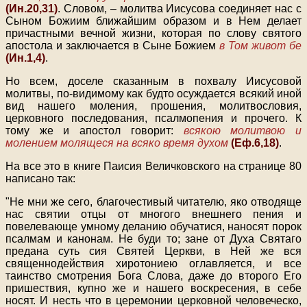
(Ин.20,31)
. Словом, – молитва Иисусова соединяет нас с
Сыном Божиим ближайшим образом и в Нем делает
причастными вечной жизни, которая по слову святого
апостола и заключается в Сыне Божием
в Том живот бе
(Ин.1,4)
.
Но всем, доселе сказанным в похвалу Иисусовой
молитвы, по-видимому как будто осуждается всякий иной
вид нашего моления, прошения, молитвословия,
церковного последования, псалмопения и прочего. К
тому же и апостол говорит:
всякою молитвою и
молением молящеся на всяко время духом
(Еф.6,18)
.
На все это в книге Паисия Величковского на странице 80
написано так:
"Не мни же сего, благочестивый читателю, яко отводяще
нас святии отцы от многого внешнего пения и
повелевающе умному деланию обучатися, наносят порок
псалмам и канонам. Не буди то; зане от Духа Святаго
предана суть сия Святей Церкви, в Ней же вся
священнодействия хиротониею оглавляется, и все
таинство смотрения Бога Слова, даже до второго Его
пришествия, купно же и нашего воскресения, в себе
носят. И несть что в церемонии церковной человеческо,