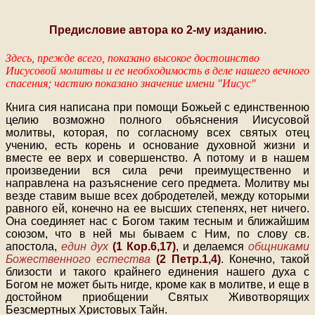
Предисловие автора ко 2-му изданию.
Здесь, прежде всего, показано высокое достоинство
Иисусовой молитвы и ее необходимость в деле нашего вечного
спасения; частию показано значение имени "Иисус"
Книга сия написана при помощи Божьей с единственною
целию возможно полного объяснения Иисусовой
молитвы, которая, по согласному всех святых отец
учению, есть корень и основание духовной жизни и
вместе ее верх и совершенство. А потому и в нашем
произведении вся сила речи преимущественно и
направлена на разъяснение сего предмета. Молитву мы
везде ставим выше всех добродетелей, между которыми
равного ей, конечно на ее высших степенях, нет ничего.
Она соединяет нас с Богом таким тесным и ближайшим
союзом, что в ней мы бываем с Ним, по слову св.
апостола,
един дух
(1 Кор.6,17)
, и делаемся
общниками
Божественного естества
(2 Петр.1,4)
. Конечно, такой
близости и такого крайнего единения нашего духа с
Богом не может быть нигде, кроме как в молитве, и еще в
достойном приобщении Святых Животворящих
Безсмертных Христовых Тайн.