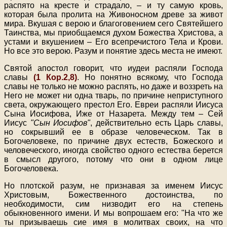
распято на кресте и страдало, – и ту самую кровь,
которая была пролита на Живоносном древе за живот
мира. Вкушая с верою и благоговением сего Святейшего
Таинства, мы приобщаемся духом Божества Христова, а
устами и вкушением – Его всепречистого Тела и Крови.
Но все это верою. Разум и понятие здесь места не имеют.
Святой апостол говорит, что иудеи распяли Господа
славы
(1 Кор.2,8)
. Но понятно всякому, что Господа
славы не только не можно распять, но даже и воззреть на
Него не может ни одна тварь, по причине неприступного
света, окружающего престол Его. Евреи распяли Иисуса
Сына Иосифова, Иже от Назарета. Между тем – Сей
Иисус
"Сын Иосифов"
, действительно есть Царь славы,
но сокрывший ее в образе человеческом. Так в
Богочеловеке, по причине двух естеств, Божеского и
человеческого, иногда свойство одного естества берется
в смысл другого, потому что они в одном лице
Богочеловека.
Но плотской разум, не признавая за именем Иисус
Христовым, Божественного достоинства, по
необходимости, сим низводит его на степень
обыкновенного имени. И мы вопрошаем его: "На что же
ты призываешь сие имя в молитвах своих, на что