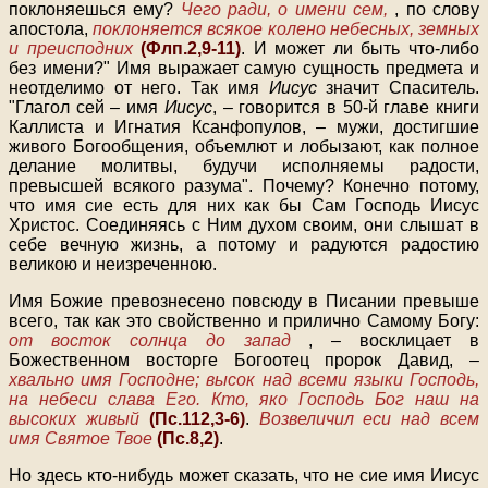
поклоняешься ему?
Чего ради, о имени сем,
, по слову
апостола,
поклоняется всякое колено небесных, земных
и преисподних
(Флп.2,9-11)
. И может ли быть что-либо
без имени?" Имя выражает самую сущность предмета и
неотделимо от него. Так имя
Иисус
значит Спаситель.
"Глагол сей – имя
Иисус
, – говорится в 50-й главе книги
Каллиста и Игнатия Ксанфопулов, – мужи, достигшие
живого Богообщения, объемлют и лобызают, как полное
делание молитвы, будучи исполняемы радости,
превысшей всякого разума". Почему? Конечно потому,
что имя сие есть для них как бы Сам Господь Иисус
Христос. Соединяясь с Ним духом своим, они слышат в
себе вечную жизнь, а потому и радуются радостию
великою и неизреченною.
Имя Божие превознесено повсюду в Писании превыше
всего, так как это свойственно и прилично Самому Богу:
от восток солнца до запад
, – восклицает в
Божественном восторге Богоотец пророк Давид, –
хвально имя Господне; высок над всеми языки Господь,
на небеси слава Его. Кто, яко Господь Бог наш на
высоких живый
(Пс.112,3-6)
.
Возвеличил еси над всем
имя Святое Твое
(Пс.8,2)
.
Но здесь кто-нибудь может сказать, что не сие имя Иисус