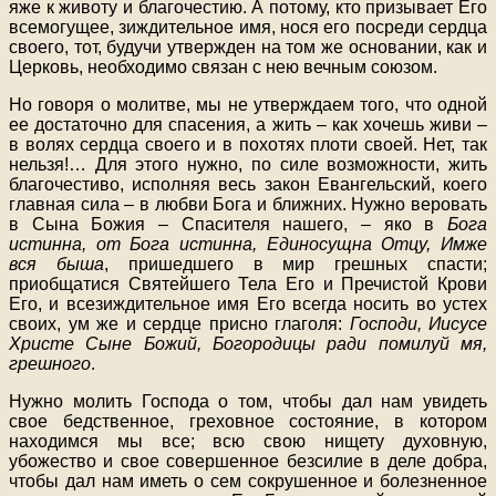
яже к животу и благочестию. А потому, кто призывает Его
всемогущее, зиждительное имя, нося его посреди сердца
своего, тот, будучи утвержден на том же основании, как и
Церковь, необходимо связан с нею вечным союзом.
Но говоря о молитве, мы не утверждаем того, что одной
ее достаточно для спасения, а жить – как хочешь живи –
в волях сердца своего и в похотях плоти своей. Нет, так
нельзя!… Для этого нужно, по силе возможности, жить
благочестиво, исполняя весь закон Евангельский, коего
главная сила – в любви Бога и ближних. Нужно веровать
в Сына Божия – Спасителя нашего, – яко в
Бога
истинна, от Бога истинна, Единосущна Отцу, Имже
вся быша
, пришедшего в мир грешных спасти;
приобщатися Святейшего Тела Его и Пречистой Крови
Его, и всезиждительное имя Его всегда носить во устех
своих, ум же и сердце присно глаголя:
Господи, Иисусе
Христе Сыне Божий, Богородицы ради помилуй мя,
грешного
.
Нужно молить Господа о том, чтобы дал нам увидеть
свое бедственное, греховное состояние, в котором
находимся мы все; всю свою нищету духовную,
убожество и свое совершенное безсилие в деле добра,
чтобы дал нам иметь о сем сокрушенное и болезненное