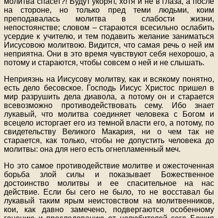
молитва спасет?! Будут укорят, хотя и не в глаза, а после
на стороне, но только пред теми людьми, коим
преподавалась молитва в слабости жизни,
непостоянстве; словом – стараются всесильно ослабить
усердие к учителю, и тем подавить желание заниматься
Иисусовою молитвою. Видится, что самая речь о ней им
неприятна. Они в это время чувствуют себя нехорошо, а
потому и стараются, чтобы совсем о ней и не слышать.
Неприязнь на Иисусову молитву, как и всякому понятно,
есть дело бесовское. Господь Иисус Христос пришел в
мир разрушить дела диавола, а потому он и старается
всевозможно противодействовать сему. Ибо знает
лукавый, что молитва соединяет человека с Богом и
всецело исторгает его из темной власти его, а потому, по
свидетельству Великого Макария, ни о чем так не
старается, как только, чтобы не допустить человека до
молитвы: она для него есть огнепламенный меч.
Но это самое противодействие молитве и ожесточенная
борьба злой силы и показывает Божественное
достоинство молитвы и ее спасительное на нас
действие. Если бы сего не было, то не восставал бы
лукавый таким ярым неистовством на молитвенников,
кои, как давно замечено, подвергаются особенному