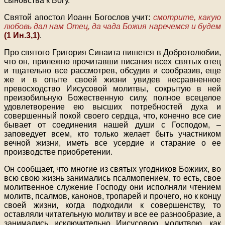
сыновства к Богу.
Святой апостол Иоанн Богослов учит:
смотрите, какую
любовь дал нам Отец, да чада Божия наречемся и будем
(1 Ин.3,1)
.
Про святого Григория Синаита пишется в Добротолюбии,
что он, прилежно прочитавши писания всех святых отец
и тщательно все рассмотрев, обсудив и сообразив, еще
же и в опыте своей жизни увидев несравненное
превосходство Иисусовой молитвы, сокрытую в ней
преизобильную Божественную силу, полное всецелое
удовлетворение ею высших потребностей духа и
совершенный покой своего сердца, что, конечно все сие
бывает от соединения нашей души с Господом, –
заповедует всем, кто только желает быть участником
вечной жизни, иметь все усердие и старание о ее
производстве приобретении.
Он сообщает, что многие из святых угодников Божиих, во
всю свою жизнь занимались псалмопением, то есть, свое
молитвенное служение Господу они исполняли чтением
молитв, псалмов, канонов, тропарей и прочего, но к концу
своей жизни, когда подходили к совершенству, то
оставляли читательную молитву и все ее разнообразие, а
занимались исключительно Иисусовою молитвою, как