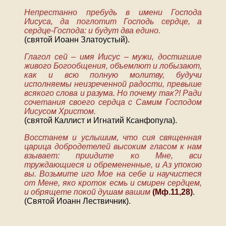
Непрестанно пребудь в имени Господа
Иисуса, да поглотит Господь сердце, а
сердце-Господа: и будут два едино.
(святой Иоанн Златоустый).
Глагол сей – имя Иисус – мужи, достигшие
живого Богообщения, объемлют и лобызают,
как и всю полную молитву, будучи
исполняемы неизреченной радости, превыше
всякого слова и разума. Но почему так?! Ради
сочетания своего сердца с Самим Господом
Иисусом Христом.
(святой Каллист и Игнатий Ксанфопула).
Восстанем и услышим, что сия священная
царица добродетелей высоким гласом к нам
взывает: приидите ко Мне, вси
труждающиеся и обремененные, и Аз упокою
вы. Возьмите иго Мое на себе и научистеся
от Мене, яко кроток есмь и смирен сердцем,
и обрящете покой душам вашим
(Мф.11,28)
.
(Святой Иоанн Лествичник).