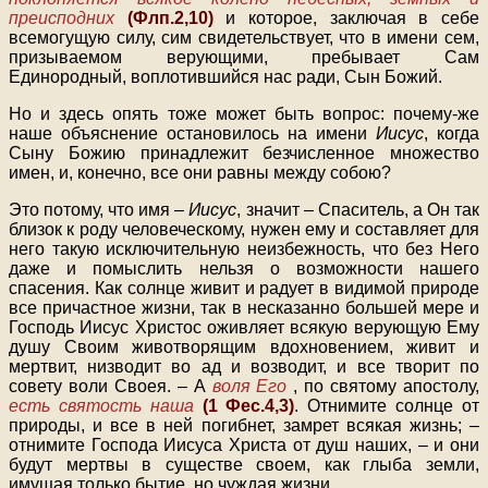
преисподних
(Флп.2,10)
и которое, заключая в себе
всемогущую силу, сим свидетельствует, что в имени сем,
призываемом верующими, пребывает Сам
Единородный, воплотившийся нас ради, Сын Божий.
Но и здесь опять тоже может быть вопрос: почему-же
наше объяснение остановилось на имени
Иисус
, когда
Сыну Божию принадлежит безчисленное множество
имен, и, конечно, все они равны между собою?
Это потому, что имя –
Иисус
, значит – Спаситель, а Он так
близок к роду человеческому, нужен ему и составляет для
него такую исключительную неизбежность, что без Него
даже и помыслить нельзя о возможности нашего
спасения. Как солнце живит и радует в видимой природе
все причастное жизни, так в несказанно большей мере и
Господь Иисус Христос оживляет всякую верующую Ему
душу Своим животворящим вдохновением, живит и
мертвит, низводит во ад и возводит, и все творит по
совету воли Своея. – А
воля Его
, по святому апостолу,
есть святость наша
(1 Фес.4,3)
. Отнимите солнце от
природы, и все в ней погибнет, замрет всякая жизнь; –
отнимите Господа Иисуса Христа от душ наших, – и они
будут мертвы в существе своем, как глыба земли,
имущая только бытие, но чуждая жизни.