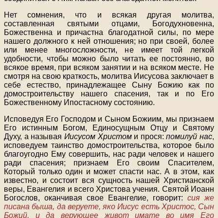
Нет сомнения, что и всякая другая молитва,
составленная святыми отцами, Богодухновенна,
Божественна и причастна благодатной силы, по мере
нашего должного к ней отношения; но при своей, более
или менее многосложности, не имеет той легкой
удобности, чтобы можно было читать ее постоянно, во
всякое время, при всяком занятии и на всяком месте. Не
смотря на свою краткость, молитва Иисусова заключает в
себе естество, принадлежащее Сыну Божию как по
домостроительству нашего спасения, так и по Его
Божественному Ипостасному состоянию.
Исповедуя Его Господом и Сыном Божиим, мы признаем
Его истинным Богом, Единосущным Отцу и Святому
Духу, а называя
Иисусом Христом
и прося:
помилуй нас
,
исповедуем таинство домостроительства, которое было
благоугодно Ему совершить, нас ради человек и нашего
ради спасения; признаем Его своим Спасителем,
Который только один и может спасти нас. А в этом, как
известно, и состоит вся сущность нашей Христианской
веры, Евангелия и всего Христова учения. Святой Иоанн
Богослов, оканчивая свое Евангелие, говорит:
сия же
писана быша, да веруете, яко Иисус есть Христос, Сын
Божий, и да верующее живот имате во имя Его