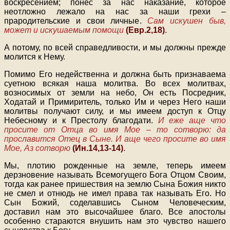
воскресением; понес за нас наказание, которое
неотложно лежало на нас за наши грехи –
прародительские и свои личные.
Сам искушен быв,
может и искушаемым помощи
(Евр.2,18)
.
А потому, по всей справедливости, и мы должны прежде
молится к Нему.
Помимо Его недейственна и должна быть признаваема
суетною всякая наша молитва. Во всех молитвах,
возносимых от земли на небо, Он есть Посредник,
Ходатай и Примиритель, только Им и через Него наши
молитвы получают силу, и мы имеем доступ к Отцу
Небесному и к Престолу благодати.
И еже аще что
просите от Отца во имя Мое – то сотворю: да
прославится Отец в Сыне. И аще чего просите во имя
Мое, Аз сотворю
(Ин.14,13-14)
.
Мы, плотию рожденные на земле, теперь имеем
дерзновение называть Всемогущего Бога Отцом Своим,
тогда как ранее пришествия на землю Сына Божия никто
не смел и отнюдь не имел права так называть Его. Но
Сын Божий, соделавшись Сыном Человеческим,
доставил нам это высочайшее благо. Все апостолы
особенно стараются внушить нам это чувство нашего