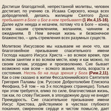
Достигши благодатной, непрестанной молитвы, человек
достигает, по учению св. Исаака Сирского, конца всех
добродетелей, делаясь жилищем Святого Духа:
пребывает в Боге и Бог в нем пребывает
(1 Ин.4,15-16)
.
Далее идти некуда и незачем, потому что в Боге – конец
всем нашим стремлениям, желаниям, чаяниям и
ожиданиям. В Нем вечная жизнь и безконечное
блаженство, – цель стремления всех разумных существ.
Молитвою Иисусовою мы называем не иное что, как
благоговейное призывание спасительного имени
Господа нашего Иисуса Христа – во всякое время, при
всяком занятии и во всяком месте, кому и как можно, по
своим силам, усердию и произволению. Сие бывает
возможно нам всем – всякого звания, пола, возраста и
состояния.
Несть бо на лица зрения у Бога
(Рим.2,11)
.
Как о сем сказано в житии Фессалоникийского Святителя
Григория Паламы (см. Русское Добротолюбие Епископа
Феофана, 5-й том – на 3-х последних страницах). Только
при этом требуется, елико по силе, благочестивая жизнь,
так как, по слову Писания, в злохудожную душу не внидет
Премудрость. Сие спасительное призывание имени
Иисус Христова, действуемое в чувствах глубокого
покаяния, смиренном сердце и чистом помысле, дает