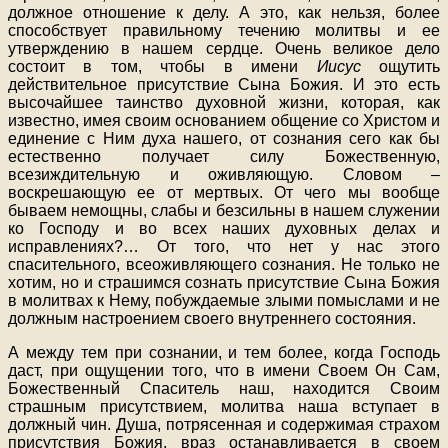
должное отношение к делу. А это, как нельзя, более
способствует правильному течению молитвы и ее
утверждению в нашем сердце. Очень великое дело
состоит в том, чтобы в имени
Иисус
ощутить
действительное присутствие Сына Божия. И это есть
высочайшее таинство духовной жизни, которая, как
известно, имея своим основанием общение со Христом и
единение с Ним духа нашего, от сознания сего как бы
естественно получает силу Божественную,
всезиждительную и оживляющую. Словом –
воскрешающую ее от мертвых. От чего мы вообще
бываем немощны, слабы и безсильны в нашем служении
ко Господу и во всех наших духовных делах и
исправлениях?… От того, что нет у нас этого
спасительного, всеоживляющего сознания. Не только не
хотим, но и страшимся сознать присутствие Сына Божия
в молитвах к Нему, побуждаемые злыми помыслами и не
должным настроением своего внутреннего состояния.
А между тем при сознании, и тем более, когда Господь
даст, при ощущении того, что в имени Своем Он Сам,
Божественный Спаситель наш, находится Своим
страшным присутствием, молитва наша вступает в
должный чин. Душа, потрясенная и содержимая страхом
присутствия Божия, враз останавливается в своем