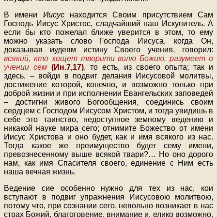
В имени
Иисус
находится Своим присутствием Сам
Господь Иисус Христос, сладчайший наш Искупитель. А
если бы кто пожелал ближе уверится в этом, то ему
можно указать слово Господа Иисуса, когда Он,
доказывая иудеям истину Своего учения, говорил:
всякий, кто хощет творити волю Божию, разумеет о
учении сем
(Ин.7,17)
, то есть, из своего опыта; так и
здесь, – войди в подвиг делания Иисусовой молитвы,
достижение которой, конечно, и возможно только при
доброй жизни и при исполнении Евангельских заповедей
– достигни живого Богообщения, соединись своим
сердцем с Господом Иисусом Христом, и тогда увидишь в
себе это таинство, недоступное земному ведению и
никакой науке мира сего; отнимите Божество от имени
Иисус Христова и оно будет, как и имя всякого из нас.
Тогда какое же преимущество будет сему имени,
превознесенному выше всякой твари?… Но оно дорого
нам, как имя Спасителя своего, единение с Ним есть
наша вечная жизнь.
Ведение сие особенно нужно для тех из нас, кои
вступают в подвиг упражнения Иисусовою молитвою,
потому что, при сознании сего, невольно возникает в нас
страх Божий, благоговение, внимание и, елико возможно,