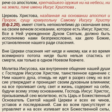
рече со апостолом,
крепчайшего оружия ни на небеси, ни
на земли, паче имени Иисус Христова
.
Церковь Христова,
назданная на основании апостол и
Пророк, сущу краеугольну Самому Иисусу Христу
(Еф.2,20)
, имеет стоять непоколебимо до скончания века
на своем вечном основании, которое есть Иисус Христос.
Все в Ней учрежденное Духом Святым, должно быть
исполняемо нами безпрекословно, как дело Божие,
установленное нашего ради спасения.
Вне Церкви спасения нет нигде и никому, как и во время
всемирного потопа нигде было нельзя спастись от
смерти, как только в одном Ноевом Ковчеге.
Молитва Иисусова, как внутреннее общение нашей души
с Господом Иисусом Христом, таинственное единение с
Ним нашего духа, отнюдь не идет в разрез сему, но все
сие утверждает и проницает своим духовным влиянием;
на все проливает силу, свет и жизнь, содержит на себе,
будучи всему этому основанием, Господь Иисус Христос,
призываемый сею молитвою, есть Царь и Божественный
Основатель Святой нашей Церкви и всех ее чинов,
уставов и последований. Сам во всем присутствует и
управляет и на всех изливает вся Божественной силы,