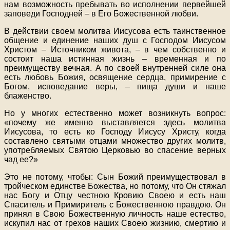
нам возможность пребывать во исполнении первейшей
заповеди Господней – в Его Божественной любви.
В действии своем молитва Иисусова есть таинственное
общение и единение наших душ с Господом Иисусом
Христом – Источником живота, – в чем собственно и
состоит наша истинная жизнь – временная и по
преимуществу вечная. А по своей внутренней силе она
есть любовь Божия, освящение сердца, примирение с
Богом, исповедание веры, – пища души и наше
блаженство.
Но у многих естественно может возникнуть вопрос:
«почему же именно выставляется здесь молитва
Иисусова, то есть ко Господу Иисусу Христу, когда
составлено святыми отцами множество других молитв,
употребляемых Святою Церковью во спасение верных
чад ее?»
Это не потому, чтобы: Сын Божий преимуществовал в
тройческом единстве Божества, но потому, что Он стяжал
нас Богу и Отцу честною Кровию Своею и есть наш
Спаситель и Примиритель с Божественною правдою. Он
принял в Свою Божественную личность наше естество,
искупил нас от грехов наших Своею жизнию, смертию и