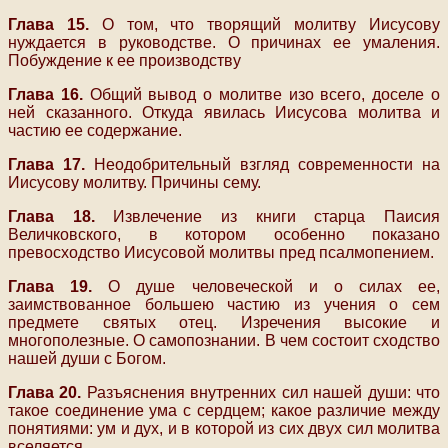
Глава 15.
О том, что творящий молитву Иисусову
нуждается в руководстве. О причинах ее умаления.
Побуждение к ее производству
Глава 16.
Общий вывод о молитве изо всего, доселе о
ней сказанного. Откуда явилась Иисусова молитва и
частию ее содержание.
Глава 17.
Неодобрительный взгляд современности на
Иисусову молитву. Причины сему.
Глава 18.
Извлечение из книги старца Паисия
Величковского, в котором особенно показано
превосходство Иисусовой молитвы пред псалмопением.
Глава 19.
О душе человеческой и о силах ее,
заимствованное большею частию из учения о сем
предмете святых отец. Изречения высокие и
многополезные. О самопознании. В чем состоит сходство
нашей души с Богом.
Глава 20.
Разъяснения внутренних сил нашей души: что
такое соединение ума с сердцем; какое различие между
понятиями: ум и дух, и в которой из сих двух сил молитва
вселяется.