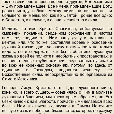
так возвеличено и прославлено, а другое, Божеское имя
– Ему принадлежащее. Все имена, принадлежащие Богу,
равны между собою. Между ними ни ни одного ни
большего, ни меньшего, как во Святой Троице все одно:
и Божество, и величие, и слава, и свойство и сила.
Молитва во имя Христа Спасителя, действуемая во
смирении, покаянии, сердечном сокрушении и чистом
помысле, соединяет с Ним нашу душу и, находясь в
центре, или, что то же, составляя корень и основание
духовной жизни, дает человеку возможность не только
видеть, но и содержать, как бы в объятиях, духовную
жизнь во всей ее полноте и необъятных пространствах; в
ее таинственных глубинах и неисследованных пучинах и
во всех ее коренных основаниях, потому что здесь, от
единения с Господом, подаются человеку все
Божественные силы, непосредственно почерпаемые из
Самого Источника.
Господь Иисус Христос есть Царь духовного мира,
конечно, и всего сущего, – соединяясь с Ним в молитве
духовным общением, мы (некоторым образом), по Его
безконечной к нам благости, причастными делаемся всех
благ в Нем заключенных, вкушая в Самом Источнике
вечную жизнь и небесное блаженство, которое, по разуму