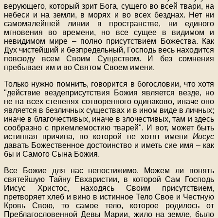
верующего, который зрит Бога, сущего во всей твари, на
небеси и на земли, в морях и во всех безднах. Нет ни
самомалейшей линии в пространстве, ни единого
мгновения во времени, но все сущее в видимом и
невидимом мире – полно присутствием Божества. Как
Дух чистейший и безпредельный, Господь весь находится
повсюду всем Своим Существом. И без сомнения
пребывает им и во Святом Своем имени.
Только нужно помнить, говорится в богословии, что хотя
"действие вездеприсутствия Божия является везде, но
не на всех степенях сотворенного одинаково, иначе оно
является в безличных существах и в ином виде в личных;
иначе в благочестивых, иначе в злочестивых, там и здесь
сообразно с приемлемостию тварей". И вот, может быть
истинная причина, по которой не хотят имени
Иисус
давать Божественное достоинство и иметь сие имя – как
бы и Самого Сына Божия.
Все Божие для нас непостижимо. Можем ли понять
святейшую Тайну Евхаристии, в которой Сам Господь
Иисус Христос, находясь Своим присутствием,
претворяет хлеб и вино в истинное Тело Свое и Честную
Кровь Свою, то самое тело, которое родилось от
Преблагословенной Девы Марии, жило на земле, было