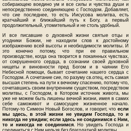
собирающею воедино ум и все силы и чувства души и
непосредственно соединяющею с Господом. Добавляет,
что сие последнее, то есть Иисусова молитва, есть
кратчайший и ближайший путь к Богу, а первый
продолжительный, утомительный и не столь удобный.
И все писавшие о духовной жизни святые отцы и
угодники Божии, не находили слов к достойному
изображению всей высоты и необходимости молитвы. И
это конечно потому, что при ее правильном
производстве, когда она творится в покаянных чувствах,
от сокрушенного сердца, в сознании своей духовной
нищеты и виновности пред Богом и в чаянии Его
Небесной помощи, бывает сочетание нашего сердца с
Господом. А сочетание сие, по разуму св.отец, есть самая
высшая степень на пути к вечному спасению, потому что,
сочетавшись своим внутренним существом, посредством
молитвы, с Господом, в Котором источник живота, мы
уже не можем быть лишены вечной жизни, имея в самих
себе саможивот и самосущее жизненное начало.
Потому-то Симеон Новый Богослов, и говорит, что
если
мы здесь, в этой жизни не увидим Господа, то и
никогда не увидим; если здесь не соединимся с Ним,
то и никогда не соединимся
. Но увидеть Господа и
соединиться с Ним нельзя без благодатной молитвы.