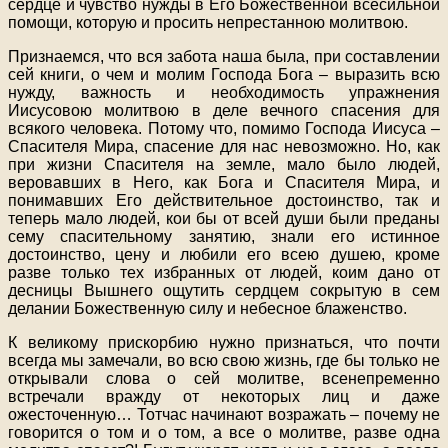
сердце и чувство нужды в Его Божественной всесильной
помощи, которую и просить непрестанною молитвою.
Признаемся, что вся забота наша была, при составлении
сей книги, о чем и молим Господа Бога – выразить всю
нужду, важность и необходимость упражнения
Иисусовою молитвою в деле вечного спасения для
всякого человека. Потому что, помимо Господа Иисуса –
Спасителя Мира, спасение для нас невозможно. Но, как
при жизни Спасителя на земле, мало было людей,
веровавших в Него, как Бога и Спасителя Мира, и
понимавших Его действительное достоинство, так и
теперь мало людей, кои бы от всей души были преданы
сему спасительному занятию, знали его истинное
достоинство, цену и любили его всею душею, кроме
разве только тех избранных от людей, коим дано от
десницы Вышнего ощутить сердцем сокрытую в сем
делании Божественную силу и небесное блаженство.
К великому прискорбию нужно признаться, что почти
всегда мы замечали, во всю свою жизнь, где бы только не
открывали слова о сей молитве, всенепременно
встречали вражду от некоторых лиц и даже
ожесточенную… Тотчас начинают возражать – почему не
говорится о том и о том, а все о молитве, разве одна