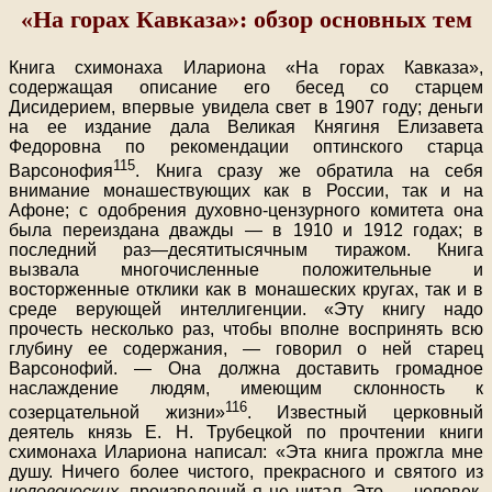
«На горах Кавказа»: обзор основных тем
Книга схимонаха Илариона «На горах Кавказа»,
содержащая описание его бесед со старцем
Дисидерием, впервые увидела свет в 1907 году; деньги
на ее издание дала Великая Княгиня Елизавета
Федоровна по рекомендации оптинского старца
115
Варсонофия
. Книга сразу же обратила на себя
внимание монашествующих как в России, так и на
Афоне; с одобрения духовно-цензурного комитета она
была переиздана дважды — в 1910 и 1912 годах; в
последний раз—десятитысячным тиражом. Книга
вызвала многочисленные положительные и
восторженные отклики как в монашеских кругах, так и в
среде верующей интеллигенции. «Эту книгу надо
прочесть несколько раз, чтобы вполне воспринять всю
глубину ее содержания, — говорил о ней старец
Варсонофий. — Она должна доставить громадное
наслаждение людям, имеющим склонность к
116
созерцательной жизни»
. Известный церковный
деятель князь Е. Н. Трубецкой по прочтении книги
схимонаха Илариона написал: «Эта книга прожгла мне
душу. Ничего более чистого, прекрасного и святого из
человеческих,
произведений я не читал. Это — человек,