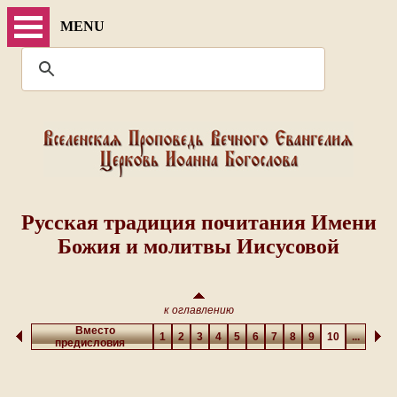
MENU
Русская традиция почитания Имени
Божия и молитвы Иисусовой
к оглавлению
Вместо
1
2
3
4
5
6
7
8
9
10
...
предисловия