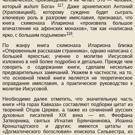
117
который
видит
Бога»
. Даже архиепископ Антоний
(Храповицкий), которому суждено будет сыграть
ключевую роль в разгроме имяславия, признавал, что
книга схимонаха Илариона «произвела большое
впечатление на афонских монахов», так как «написана
118
ярко, с большим подъемом»
.
По жанру книга схимонаха Илариона близка
«Откровенным рассказам странника», однако написана с
большей яркостью; учение о молитве Иисусовой
изложено в ней более подробно и детально. Прежде чем
говорить о содержании книги, сделаем несколько
предварительных замечаний. Укажем в частности, на то,
что основной темой книги является не теоретическое
оправдание имяславия, а практическое руководство к
молитве Иисусовой.
Необходимо далее отметить, что значительную часть
книги «На горах Кавказа» составляют подборки цитат из
творений Отцов Церкви, а также из сочинений русских
духовных писателей XIX века — еп. Феофана
Затворника, святых Игнатия Брянчанинова, Иоанна
Кронштадтского и других; имеются цитаты из
«Догматического богословия» епископа Сильвестра, из