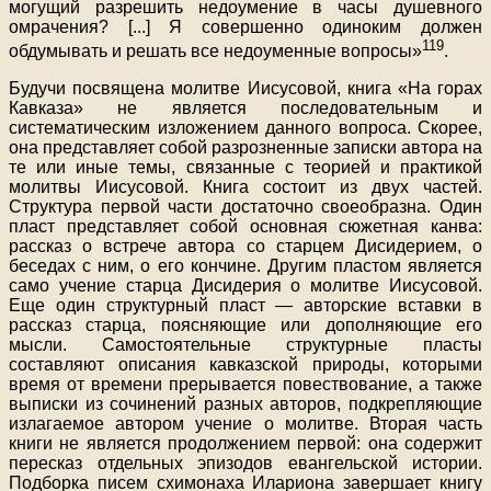
могущий разрешить недоумение в часы душевного
омрачения? [...] Я совершенно одиноким должен
119
обдумывать и решать все недоуменные вопросы»
.
Будучи посвящена молитве Иисусовой, книга «На горах
Кавказа» не является последовательным и
систематическим изложением данного вопроса. Скорее,
она представляет собой разрозненные записки автора на
те или иные темы, связанные с теорией и практикой
молитвы Иисусовой. Книга состоит из двух частей.
Структура первой части достаточно своеобразна. Один
пласт представляет собой основная сюжетная канва:
рассказ о встрече автора со старцем Дисидерием, о
беседах с ним, о его кончине. Другим пластом является
само учение старца Дисидерия о молитве Иисусовой.
Еще один структурный пласт — авторские вставки в
рассказ старца, поясняющие или дополняющие его
мысли. Самостоятельные структурные пласты
составляют описания кавказской природы, которыми
время от времени прерывается повествование, а также
выписки из сочинений разных авторов, подкрепляющие
излагаемое автором учение о молитве. Вторая часть
книги не является продолжением первой: она содержит
пересказ отдельных эпизодов евангельской истории.
Подборка писем схимонаха Илариона завершает книгу