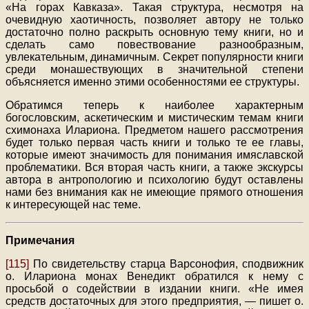
«На горах Кавказа». Такая структура, несмотря на
очевидную хаотичность, позволяет автору не только
достаточно полно раскрыть основную тему книги, но и
сделать само повествование разнообразным,
увлекательным, динамичным. Секрет популярности книги
среди монашествующих в значительной степени
объясняется именно этими особенностями ее структуры.
Обратимся теперь к наиболее характерным
богословским, аскетическим и мистическим темам книги
схимонаха Илариона. Предметом нашего рассмотрения
будет только первая часть книги и только те ее главы,
которые имеют значимость для понимания имяславской
проблематики. Вся вторая часть книги, а также экскурсы
автора в антропологию и психологию будут оставлены
нами без внимания как не имеющие прямого отношения
к интересующей нас теме.
Примечания
[115]
По свидетельству старца Варсонофия, сподвижник
о. Илариона монах Венедикт обратился к нему с
просьбой о содействии в издании книги. «Не имея
средств достаточных для этого предприятия, — пишет о.