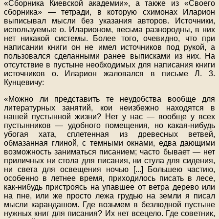
«Сборника Киевской академии», а также из «Своего
сборника» — тетради, в которую схимонах Иларион
выписывал мысли без указания авторов. Источники,
используемые о. Иларионом, весьма разнородны, в них
нет никакой системы. Более того, очевидно, что при
написании книги он не имел источников под рукой, а
пользовался сделанными ранее выписками из них. На
отсутствие в пустыне необходимых для написания книги
источников о. Иларион жаловался в письме Л. 3.
Кунцевичу:
«Можно ли представить те неудобства вообще для
литературных занятий, кои неизбежно находятся в
нашей пустынной жизни? Нет у нас — вообще у всех
пустынников — удобного помещения, но какая-нибудь
убогая хата, сплетенная из древесных ветвей,
обмазанная глиной, с темными окнами, едва дающими
возможность заниматься писанием; часто бывает — нет
приличных ни стола для писания, ни стула для сидения,
ни света для освещения ночью [...] Большею частию,
особенно в летнее время, приходилось писать в лесе,
как-нибудь пристроясь на упавшее от ветра дерево или
на пне, или же просто лежа грудью на земли я писал
мысли карандашом. Где возьмем в безлюдной пустыне
нужных книг для писания? Их нет всецело. Где советник,