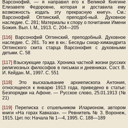
Варсонофий, — я направил его к Великой Княгине
Елизавете Федоровне, которая и доставила ему
возможность издать эту прекрасную книгу». См.:
Варсонофий Оптинский, преподоб-ный. Духовное
наследие. С. 281; Материалы к спору о почитании Имени
Божия. Вып. I. M., 1913. С. 204—205
[116]
Варсонофий Оптинский, преподобный. Духовное
наследие. С. 281. То же в кн.: Беседы схиар-химандрита
Оптинского скита старца Варсонофия с духовными
детьми. С. 58
[117]
Взыскующие града. Хроника частной жизни русских
религиозных философов в письмах и дневниках. Сост. В.
И. Кейдан. М., 1997. С. 551
[118]
Это высказывание архиепископа Антония,
относящееся к январю 1913 года, приведено в статье:
Безпорядки на Афоне. — Русское слово, 25.01.1913 (№
21)
[119]
Переписка с отшельником Иларионом, автором
книги «На горах Кавказа». — Ревнитель № 3. Воронеж,
1915. Цит. по: Начала № 1—4, 1995. С. 188—189