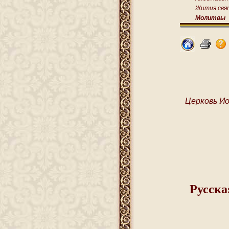
Жития свя
Молитвы
Церковь Ио
Русска