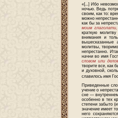
«[...] Ибо невоз
ночью. Ведь потр
своим, как то: вр
можно непрестанн
как бы за непрест
моим глаголати,
краткую молитву
внимания и толь
вышесказанные а
молитвы, творимо
непрестанно. Ита
начни во имя Гос
словом или дело
творите все, как 
и духовной, скол
славилось имя Го
Приведенные слов
учение о непрест
сне — внутреннем
особенно в тех к
степени забыто (и
значение имеет т
него сохраняютс