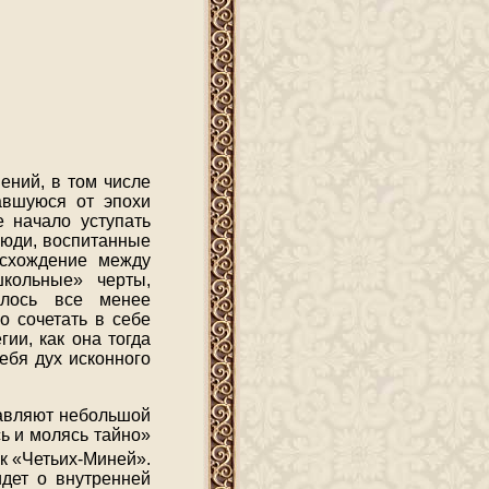
ений, в том числе
чавшуюся от эпохи
е начало уступать
люди, воспитанные
асхождение между
школьные» черты,
илось все менее
о сочетать в себе
ии, как она тогда
ебя дух исконного
тавляют небольшой
сь и молясь тайно»
к «Четьих-Миней».
идет о внутренней