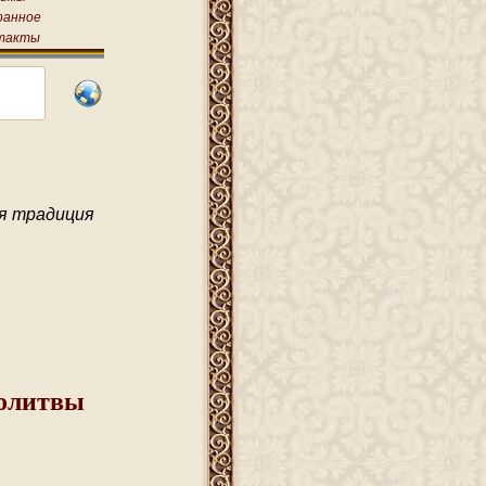
ранное
такты
я традиция
молитвы