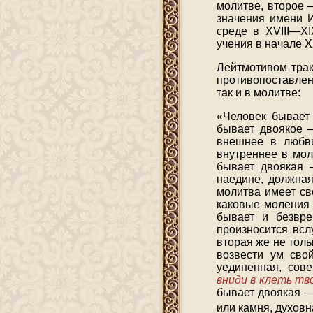
молитве, второе 
значения имени 
среде в XVIII—X
учения в начале X
Лейтмотивом трак
противопоставлен
так и в молитве:
«Человек бывает 
бывает двоякое 
внешнее в любви
внутреннее в мол
бывает двоякая 
наедине, должная
молитва имеет св
каковые моления 
бывает и безвре
произносится всл
вторая же не толь
возвести ум свой
уединенная, сов
вниди в клеть тв
бывает двоякая —
или камня, духовн