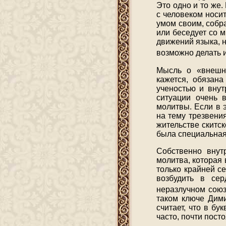
Это одно и то же.
с человеком носит
умом своим, собра
или беседует со м
движений языка, ни
возможно делать 
Мысль о «внешне
кажется, обязан
ученостью и внут
ситуации очень 
молитвы. Если в 
на тему трезвени
жительстве скитск
была специальная
Собственно внут
молитва, которая 
только крайней с
возбудить в се
неразлучном союз
таком ключе Дим
считает, что в б
часто, почти пост