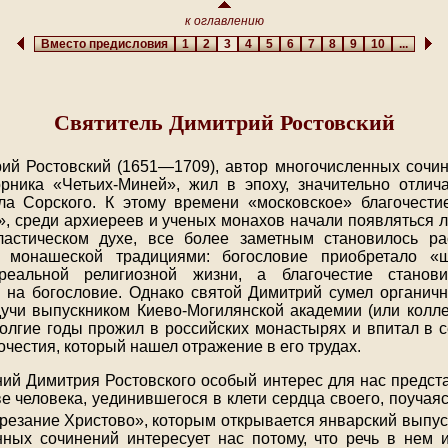
к оглавлению
Вместо предисловия
1
2
3
4
5
6
7
8
9
10
...
Святитель Димитрий Ростовский
ий Ростовский (1651—1709), автор многочисленных сочин
рника «Четьих-Миней», жил в эпоху, значительно отли
а Сорского. К этому времени «московское» благочести
», среди архиереев и ученых монахов начали появляться 
ластическом духе, все более заметным становилось р
 монашеской традициями: богословие приобретало «
реальной религиозной жизни, а благочестие станов
на богословие. Однако святой Димитрий сумел органичн
дучи выпускником Киево-Могилянской академии (или коллег
долгие годы прожил в российских монастырях и впитал в с
честия, который нашел отражение в его трудах.
ий Димитрия Ростовского особый интерес для нас предс
е человека, уединившегося в клети сердца своего, поучая
резание Христово», которым открывается январский выпус
ных сочинений интересует нас потому, что речь в нем 