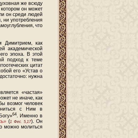
 духовная же всюду
в котором он может
 ли он среди людей
и, ни употребления
самоуглубления, что
м Димитрием, как
ей академической
его эпоха. В этой
ый подход к теме
тоотеческих цитат
обой его «Устав о
едостаточно: нужна
вляется «частая»
ожет не иначе, как
бы возмог человек
иниться с Ним в
64
Богу»
. Именно в
сь»
(
). Он
1 Фес. 5,17
то можно молиться