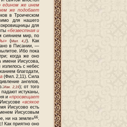
о едином же инем
 нем же подобает
еков в Троическом
нимо для нашего
 сокровищницы для
рыты
«безвестная и
им сиянием мир, по
ды»
(
). Как
Мал. 4,2
зано в Писании, —
вылитое. Ибо пока
три; когда же оно
а имени Иисусова,
я излилось с небес
уханием благодати,
ца
(Фил. 2,11). Сила
дивление ангелов,
.:
); от того
Иак. 2,19
, падают истуканы,
тия и
«просвещает
 Иисусове
«всякое
имя Иисусово есть
«Именем Иисусовым
66
е, ни на земле»
.
! Как приятно оно