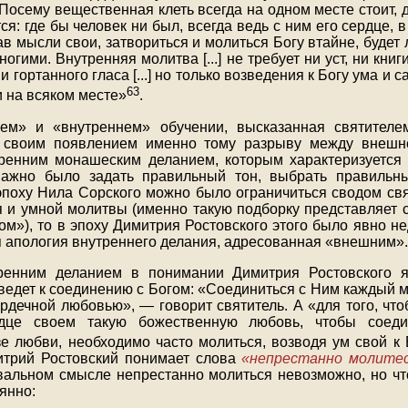
 Посему вещественная клеть всегда на одном месте стоит,
ся: где бы человек ни был, всегда ведь с ним его сердце, 
в мысли свои, затвориться и молиться Богу втайне, будет
ногими. Внутренняя молитва [...] не требует ни уст, ни книг
 гортанного гласа [...] но только возведения к Богу ума и 
63
и на всяком месте»
.
м» и «внутреннем» обучении, высказанная святителе
а своим появлением именно тому разрыву между внешн
ренним монашеским деланием, которым характеризуется 
важно было задать правильный тон, выбрать правильн
эпоху Нила Сорского можно было ограничиться сводом свя
я и умной молитвы (именно такую подборку представляет с
ом»), то в эпоху Димитрия Ростовского этого было явно н
 апология внутреннего делания, адресованная «внешним».
ренним деланием в понимании Димитрия Ростовского я
ведет к соединению с Богом: «Соединиться с Ним каждый м
ердечной любовью», — говорит святитель. А «для того, что
рдце своем такую божественную любовь, чтобы соед
е любви, необходимо часто молиться, возводя ум свой к 
итрий Ростовский понимает слова
«непрестанно молите
уквальном смысле непрестанно молиться невозможно, но ч
оянно: