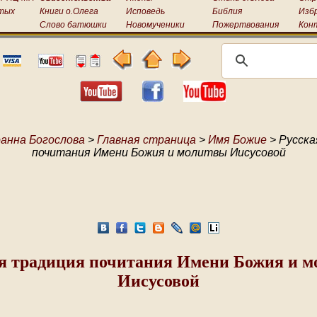
тых
Книги о.Олега
Исповедь
Библия
Изб
Слово батюшки
Новомученики
Пожертвования
Кон
анна Богослова
>
Главная страница
>
Имя Божие
> Русска
почитания Имени Божия и молитвы Иисусовой
я традиция почитания Имени Божия и 
Иисусовой