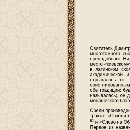
Святитель Димитр
многотомного сбо
преподобного Нил
место «киевскому
в латинском схо
академической и
отрывалось от 
ориентированным 
обе традиции: бу
называлась), он 
монашеского благо
Среди произведен
трактат «О молитв
61
и «Слово на Об
Первое из назван