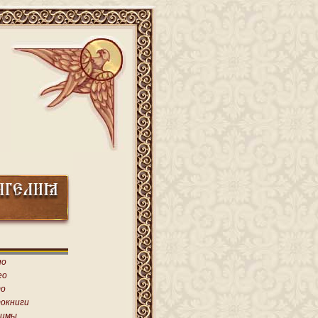
ио
ео
о
окниги
имы