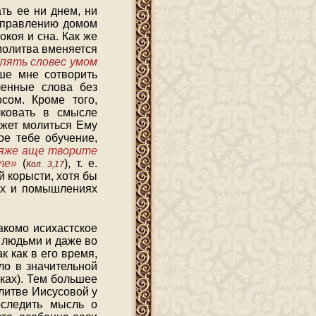
ть ее ни днем, ни
 управлению домом
окоя и сна. Как же
молитва вменяется
пять словес умом
чше мне сотворить
ленные слова без
сом. Кроме того,
лковать в смысле
ожет молиться Ему
ое тебе обучение,
 яже аще творите
те»
(
), т. е.
Кол. 3,17
й корысти, хотя бы
лах и помышлениях
акомо исихастское
 людьми и даже во
 как в его время,
ло в значительной
еках). Тем большее
литве Иисусовой у
оследить мысль о