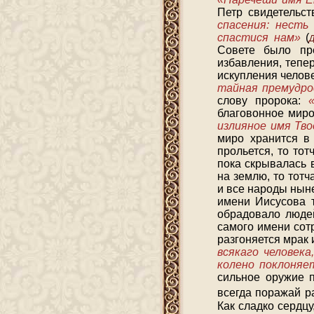
Петр свидетельс
спасения: несть
спастися нам»
(
Д
Совете было пр
избавления, тепе
искупления челов
тайная премудр
слову пророка:
благовонное миро
излияное имя Тво
миро хранится в 
прольется, то то
пока скрывалась в
на землю, то тотч
и все народы нын
имени Иисусова т
обрадовало люде
самого имени сотр
разгоняется мрак 
всякаго человека
колено поклоняе
сильное оружие п
всегда поражай ра
Как сладко сердц