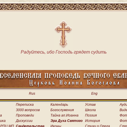
Радуйтесь, ибо Господь грядет судить
Rus
Eng
Переписка
Календарь
Устав
Ауд
3000 вопросов
Богослужения
Школа
Вид
а
Проповеди
Тайна ап.Иоанна
Поэзия
Фот
ика
Дискуссии
Эра Духа Святого
История
Фот
 РПЦ МП
Свидетельства
Иконы
Стихи о.Олега
Стр