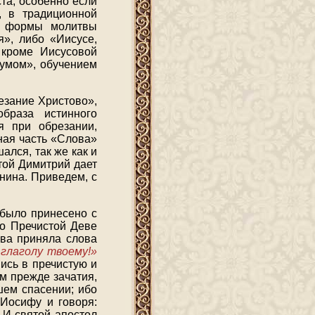
та, особенно если
, в традиционной
ие формы молитвы
я», либо «Иисусе,
 кроме Иисусовой
 умом», обучением
езание Христово»,
браза истинного
я при обрезании,
ная часть «Слова»
лся, так же как и
той Димитрий дает
нина. Приведем, с
 было принесено с
го Пречистой Деве
ева приняла слова
 глаголу твоему!»
ись в пречистую и
м прежде зачатия,
шем спасении; ибо
 Иосифу и говоря:
. И святой апостол