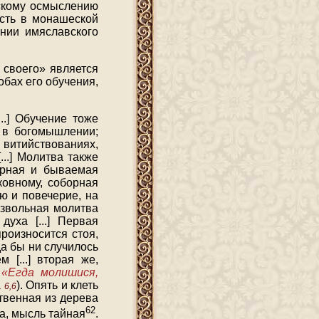
вскому осмыслению
сть в монашеской
нии имяславского
 своего» является
бах его обучения,
..] Обучение тоже
 в богомышлении;
витийствованиях,
..] Молитва также
орная и бываемая
ковному, соборная
ю и повечерие, на
извольная молитва
уха [...] Первая
роизносится стоя,
да бы ни случилось
 [...] вторая же,
:
«Егда молишися,
). Опять и клеть
 6,6
твенная из дерева
62
та, мысль тайная
.