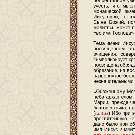
непрестанном умн
учесть, что мыс
монашеской экзе
Иисусовой, состо
Сыне Божий, пом
молитвы, может п
«во имя Господа»
Тема имени Иисус
посвященном то
очищения, совер
символизирует кр
посвящена обряду
обрезание, на во
развернутое бого
незначительными 
«Обоженному Млад
неба архангелом 
Марии, прежде че
благовестника, п
(
) Ибо при 
Лк. 1,38
пресвятейшую Ее 
дано было при об
имя Иисус значит
«Наречеши имя Ем