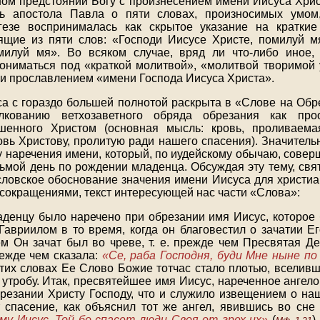
ом предстоянии Богу с произнесением имени Иисуса Хрис
ль апостола Павла о пяти словах, произносимых умом
гезе воспринималась как скрытое указание на кратк
ящие из пяти слов: «Господи Иисусе Христе, помилуй м
илуй мя». Во всяком случае, вряд ли что-либо иное,
ониматься под «краткой молитвой», «молитвой творимой
 и прославлением «имени Господа Иисуса Христа».
а с гораздо большей полнотой раскрыта в «Слове на Обр
лкованию ветхозаветного обряда обрезания как проо
шенного Христом (основная мысль: кровь, проливаема
овь Христову, пролитую ради нашего спасения). Значитель
 наречения имени, который, по иудейскому обычаю, соверша
сьмой день по рождении младенца. Обсуждая эту тему, свя
словское обоснование значения имени Иисуса для христиа
сокращениями, текст интересующей нас части «Слова»:
енцу было наречено при обрезании имя Иисус, которое
Гавриилом в то время, когда он благовестил о зачатии Е
м Он зачат был во чреве, т. е. прежде чем Пресвятая Д
режде чем сказала:
«Се, раба Господня, буди Мне ныне по
этих словах Ее Слово Божие тотчас стало плотью, вселивш
утробу. Итак, пресвятейшее имя Иисус, нареченное ангело
резании Христу Господу, что и служило извещением о на
 спасение, как объяснил тот же ангел, явившись во сне
у Иисус, Той бо спасет люди Своя от грех их»
(
)