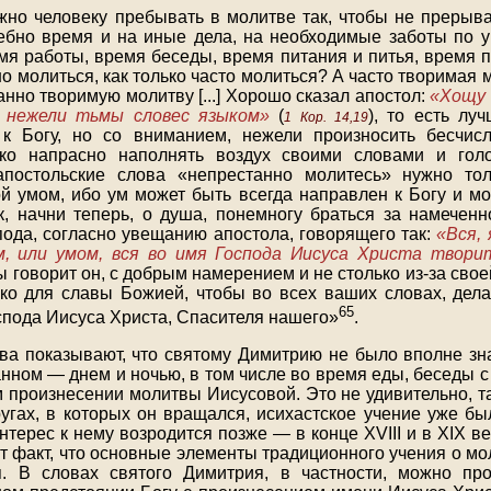
можно человеку пребывать в молитве так, чтобы не прерыва
ебно время и на иные дела, на необходимые заботы по
емя работы, время беседы, время питания и питья, время п
о молиться, как только часто молиться? А часто творимая 
анно творимую молитву [...] Хорошо сказал апостол:
«Хощу 
 нежели тьмы словес языком»
(
), то есть лу
1 Кор. 14,19
 к Богу, но со вниманием, нежели произносить бесчис
ко напрасно наполнять воздух своими словами и голо
постольские слова «непрестанно молитесь» нужно то
й умом, ибо ум может быть всегда направлен к Богу и м
к, начни теперь, о душа, понемногу браться за намеченн
пода, согласно увещанию апостола, говорящего так:
«Вся,
м, или умом, вся во имя Господа Иисуса Христа твори
бы говорит он, с добрым намерением и не столько из-за свое
ько для славы Божией, чтобы во всех ваших словах, де
65
спода Иисуса Христа, Спасителя нашего»
.
а показывают, что святому Димитрию не было вполне зн
анном — днем и ночью, в том числе во время еды, беседы с
 произнесении молитвы Иисусовой. Это не удивительно, так
ругах, в которых он вращался, исихастское учение уже бы
нтерес к нему возродится позже — в конце XVIII и в XIX в
от факт, что основные элементы традиционного учения о мо
я. В словах святого Димитрия, в частности, можно пр