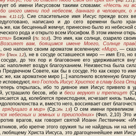
Мф. 1,21
твует об имени Иисусовом такими словами:
«Несть ни в
 бо иного имени под небесем, даннаго в человецех, о
). Сие спасительное имя Иисус прежде всех в
еян. 4,11-12
едуготовано, написано и до сего времени было хра
рь же, как бесценный жемчуг, принесено было из небесной
еческого рода и открыто всем Иосифом. В этом имени отк
ости»
Божией (
). Это имя, как солнце, озарило сво
Пс. 50,8
«Возсияет вам, боящимся имене Моего, Солнце прав
, оно напоило своим ароматом вселенную:
«Миро
, — ска
е»
(
), не в сосуде оставшееся миро — имя Его, но 
Песн. 1,2
сосуде, до тех пор и благовоние его удерживается вну
тчас наполняет воздух благоуханием. Неизвестна была сил
 Предвечном Совете, как бы в сосуде. Но как скоро то им
ас же, как ароматное миро [...] наполнило вселенную благо
е исповедуют,
яко Господь Иисус Христос в славу Бога От
еперь открылась, ибо то дивное имя Иисус привело в у
й, устрашило бесов, ибо и
беси веруют и трепещут
(Ср
ясается ад, колеблется преисподняя, исчезает князь тьмы
идолопоклонства и, вместо него, воссиявает свет благочес
, грядущаго в мир»
(Ср.:
) О сем имени превеликом
Ин. 1,9
тся небесных и земных и преисподних»
(Фил. 2,10) Это 
ротив врагов, как говорит святой Иоанн Лествичник: 
тников, ибо крепче этого оружия ты не найдешь ни на неб
у, любящему Христа Иисуса, это драгоценнейшее имя Иисус