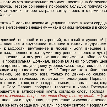
— потому что значительная его часть посвящена богосло
Иисуса. Первое сочинение приобрело большую популярно
IX столетиях, второе сыграло важную роль в формирова
X века.
тата «О молитве человека, уединившегося в клети сердца
ие внутреннего внешнему — как в самом человеке и в спосо
двоякий: внешний и внутренний, плотский и духовный [.
— внешнее и внутреннее: внешнее в книгах, внутреннее
 к мудрости, внутреннее в любви к Богу; внешнее в 
итвах; внешнее в остроумии, внутреннее в теплоте духа [.
— внешняя и внутренняя: явно творимая и тайно, соб
 и произвольная. Должная, творимая явно по уставу цер
ои времена: полунощницу, утреню, часы, литургию, вечерн
люди и призываются звоном [...] Творимая же втайне про
менно, без всякого зова, только пo движению самого д
ух устами и голосом, вторая же — только умом. Первая п
ко стоя или ходя, но и на одре почивая, словом, всегда, ког
 к Богу. Первая, соборная, творится в храме Господнем
ершается в затворенной клети, согласно слову Господа
ою и, затворив дверь, помолися Отцу твоему втайне»
(
Мф.
 внешняя и внутренняя, вещественная и духовная: вещес
ая же есть сердце или ум, или, по слову святого Феофилак