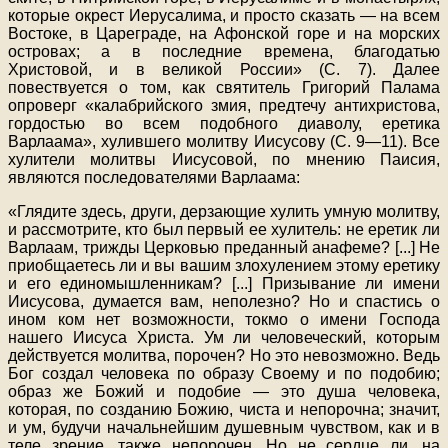
которые окрест Иерусалима, и просто сказать — на всем
Востоке, в Цареграде, на Афонской горе и на морских
островах; а в последние времена, благодатью
Христовой, и в великой России» (С. 7). Далее
повествуется о том, как святитель Григорий Палама
опроверг «калабрийского змия, предтечу антихристова,
гордостью во всем подобного диаволу, еретика
Варлаама», хулившего молитву Иисусову (С. 9—11). Все
хулители молитвы Иисусовой, по мнению Паисия,
являются последователями Варлаама:
«Глядите здесь, други, дерзающие хулить умную молитву,
и рассмотрите, кто был первый ее хулитель: не еретик ли
Варлаам, трижды Церковью преданный анафеме? [...] Не
приобщаетесь ли и вы вашим злохулением этому еретику
и его единомышленникам? [...] Призывание ли имени
Иисусова, думается вам, неполезно? Но и спастись о
ином ком нет возможности, токмо о имени Господа
нашего Иисуса Христа. Ум ли человеческий, которым
действуется молитва, порочен? Но это невозможно. Ведь
Бог создал человека по образу Своему и по подобию;
образ же Божий и подобие — это душа человека,
которая, по созданию Божию, чиста и непорочна; значит,
и ум, будучи начальнейшим душевным чувством, как и в
теле зрение, также непорочен. Но не сердце ли, на