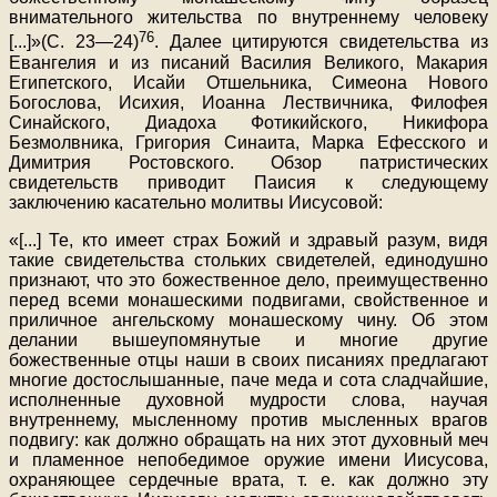
внимательного жительства по внутреннему человеку
76
[...]»(С. 23—24)
. Далее цитируются свидетельства из
Евангелия и из писаний Василия Великого, Макария
Египетского, Исайи Отшельника, Симеона Нового
Богослова, Исихия, Иоанна Лествичника, Филофея
Синайского, Диадоха Фотикийского, Никифора
Безмолвника, Григория Синаита, Марка Ефесского и
Димитрия Ростовского. Обзор патристических
свидетельств приводит Паисия к следующему
заключению касательно молитвы Иисусовой:
«[...] Те, кто имеет страх Божий и здравый разум, видя
такие свидетельства стольких свидетелей, единодушно
признают, что это божественное дело, преимущественно
перед всеми монашескими подвигами, свойственное и
приличное ангельскому монашескому чину. Об этом
делании вышеупомянутые и многие другие
божественные отцы наши в своих писаниях предлагают
многие достослышанные, паче меда и сота сладчайшие,
исполненные духовной мудрости слова, научая
внутреннему, мысленному против мысленных врагов
подвигу: как должно обращать на них этот духовный меч
и пламенное непобедимое оружие имени Иисусова,
охраняющее сердечные врата, т. е. как должно эту