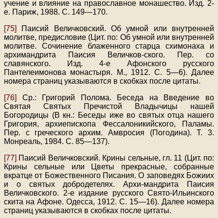
учение и влияние на православное монашество. Изд. 2-
е. Париж, 1988. С. 149—170.
[75]
Паисий Величковский. Об умной или внутренней
молитве, предисловие (Цит. по: Об умной или внутренней
молитве. Сочинение блаженного старца схимонаха и
архимандрита Паисия Величков-ского. Пер. со
славянского. Изд. 4-е Афонского русского
Пантелеимонова монастыря. М., 1912. С. 5—6). Далее
номера страниц указываются в скобках после цитаты.
[76]
Ср.: Григорий Полома. Беседа на Введение во
Святая Святых Пречистой Владычицы нашей
Богородицы (В кн.: Беседы иже во святых отца нашего
Григория, архиепископа Фессалоникийского, Паламы.
Пер. с греческого архим. Амвросия (Погодина). Т. 3.
Монреаль, 1984. С. 85—137).
[77]
Паисий Величковский. Крины сельные, гл. 11 (Цит. по:
Крины сельные или Цветы прекрасные, собранные
вкратце от Божественного Писания. О заповедях Божиих
и о святых добродетелях. Архи-мандрита Паисия
Величковского. 2-е издание русского Свято-Ильинского
скита на Афоне. Одесса, 1912. С. 15—16). Далее номера
страниц указываются в скобках после цитаты.