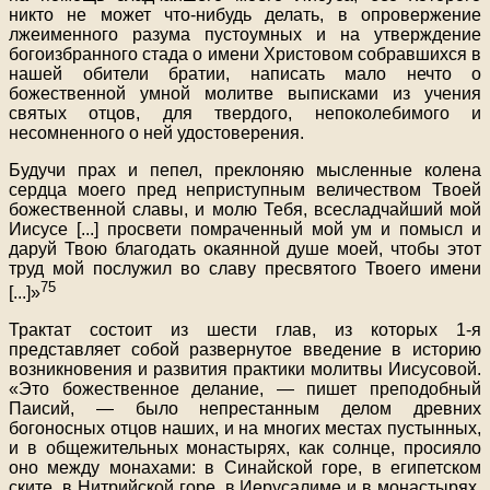
никто не может что-нибудь делать, в опровержение
лжеименного разума пустоумных и на утверждение
богоизбранного стада о имени Христовом собравшихся в
нашей обители братии, написать мало нечто о
божественной умной молитве выписками из учения
святых отцов, для твердого, непоколебимого и
несомненного о ней удостоверения.
Будучи прах и пепел, преклоняю мысленные колена
сердца моего пред неприступным величеством Твоей
божественной славы, и молю Тебя, всесладчайший мой
Иисусе [...] просвети помраченный мой ум и помысл и
даруй Твою благодать окаянной душе моей, чтобы этот
труд мой послужил во славу пресвятого Твоего имени
75
[...]»
Трактат состоит из шести глав, из которых 1-я
представляет собой развернутое введение в историю
возникновения и развития практики молитвы Иисусовой.
«Это божественное делание, — пишет преподобный
Паисий, — было непрестанным делом древних
богоносных отцов наших, и на многих местах пустынных,
и в общежительных монастырях, как солнце, просияло
оно между монахами: в Синайской горе, в египетском
ските, в Нитрийской горе, в Иерусалиме и в монастырях,