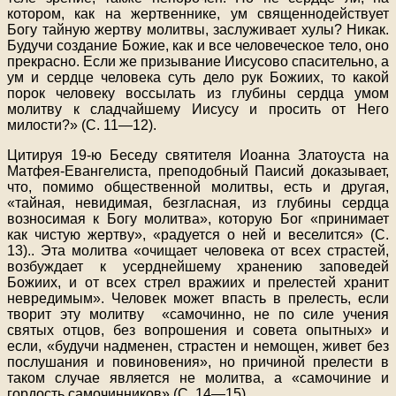
котором, как на жертвеннике, ум священнодействует
Богу тайную жертву молитвы, заслуживает хулы? Никак.
Будучи создание Божие, как и все человеческое тело, оно
прекрасно. Если же призывание Иисусово спасительно, а
ум и сердце человека суть дело рук Божиих, то какой
порок человеку воссылать из глубины сердца умом
молитву к сладчайшему Иисусу и просить от Него
милости?» (С. 11—12).
Цитируя 19-ю Беседу святителя Иоанна Златоуста на
Матфея-Евангелиста, преподобный Паисий доказывает,
что, помимо общественной молитвы, есть и другая,
«тайная, невидимая, безгласная, из глубины сердца
возносимая к Богу молитва», которую Бог «принимает
как чистую жертву», «радуется о ней и веселится» (С.
13).. Эта молитва «очищает человека от всех страстей,
возбуждает к усерднейшему хранению заповедей
Божиих, и от всех стрел вражиих и прелестей хранит
невредимым». Человек может впасть в прелесть, если
творит эту молитву «самочинно, не по силе учения
святых отцов, без вопрошения и совета опытных» и
если, «будучи надменен, страстен и немощен, живет без
послушания и повиновения», но причиной прелести в
таком случае является не молитва, а «самочиние и
гордость самочинников» (С. 14—15).