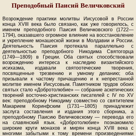
Преподобный Паисий Величковский
Возрождение практики молитвы Иисусовой в России
конца XVIII века было связано, как уже говорилось, с
именем преподобного Паисия Величковского (1722—
1794), оказавшего огромное влияние на восстановление
и укрепление монашеской жизни в Молдавии и России.
Деятельность Паисия протекала параллельно с
деятельностью преподобного Никодима Святогорца
(1749—1809) в Греции. Оба святых способствовали
возрождению интереса к наследию византийского
исихазма, издавали святоотеческие творения,
посвященные трезвению и умному деланию; оба
призывали к частому причащению и к непрестанной
молитве именем Иисусовым. Памятником трудов обоих
святых стало «Добротолюбие» — собрание аскетических
творений восточно-христианских писателей с IV по XV
век: преподобному Никодиму совместно со святителем
Макарием Коринфским (1731—1805) принадлежит
заслуга составления и издания этого сборника, а
преподобному Паисию Величковскому — перевода его
на славянский язык. «Добротолюбие» познакомило
широкие круги монахов и мирян конца XVIII века с
многими забытыми к тому времени произведениями