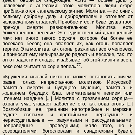
здесь говорится следующее: «Это — общее дело у
человеков с ангелами; этою молитвою люди скоро
приближаются к ангельскому житию. Молитва — источник
всякому доброму делу и добродетелям и отгоняет от
человека тьму страстей. Приобрети ее, и будет душа твоя
прежде смерти равноангельною. Молитва есть
божественное веселие. Это единственный драгоценный
меч; нет иного такого оружия, которое бы более ее
посекало бесов; она опаляет их, как огонь попаляет
терние. Эта молитва, как огонь, разжигает всего человека
и приносит ему невыразимую радость и веселие, так что
он от радости и сладости забывает об этой жизни и все в
77
веке сем считает за сор и пепел»
.
«Кружения мыслей никто не может остановить ничем,
разве только непрестанною молитвою Иисусовой,
памятью смерти и будущего мучения, памятью и
желанием будущих благ, внимательным пением или
чтением наедине [...] Молитва с трезвением сердца—
охрана ума, угашает забвение его, как вода огонь [...]
Возлюбивши ее, грешники непотребные и мерзкие,
будете святыми и достойными, неразумные и
нерассудительные — разумными и рассудительными,
неправедные — праведными; мало того, но и
созерцателями, богословами и свидетелями будете