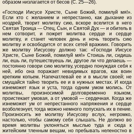
образом низлагается от бесов (С. 25—26).
«Господи Иисусе Христе, Сыне Божий, помилуй мя!».
Если кто с желанием и непрестанно, как дыхание из
ноздрей, творит молитву сию, вскоре вселится в него
Святая Троица — Отец, Сын, и Святой Дух — и обитель в
нем сотворит, и пожрет молитва сердце и сердце
молитву, и станет человек день и ночь творить сию
молитву и освободится от всех сетей вражиих. Говорить
же молитву Иисусову должно так: «Господи Иисусе
Христе, Сыне Божий, помилуй мя!» Стоишь ли, сидишь
ли, ешь ли, путешествуешь ли, другое ли что делаешь —
постоянно говори сию молитву, усердно понуждая себя к
ней, ибо она поражает невидимых врагов, как воин
крепким копьем. Напечатлевай ее и в мысли своей; не
смущайся тайно творить ее и в нужных местах. И когда
изнеможет язык и уста, тогда одним умом молись. От
молитвы, произносимой долговременно языком,
проистекает умовая, а от умовой — сердечная. Когда же
изнеможет ум от непрестанного напряжения и сердце
возболезнует, тогда можно немного попускать их в пение.
Произносить же молитву Иисусову вслух, негромко,
настолько, чтобы самому себя слышать. Не должно во
время молитвы уклоняться мыслью туда и сюда к
житейским тленным вещам, но пребывать неленостно в