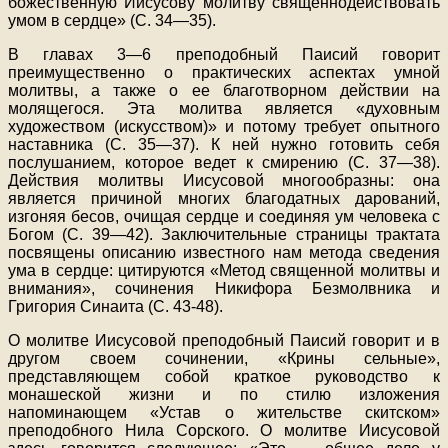
божественную Иисусову молитву священнодействовать
умом в сердце» (С. 34—35).
В главах 3—6 преподобный Паисий говорит
преимущественно о практических аспектах умной
молитвы, а также о ее благотворном действии на
молящегося. Эта молитва является «духовным
художеством (искусством)» и потому требует опытного
наставника (С. 35—37). К ней нужно готовить себя
послушанием, которое ведет к смирению (С. 37—38).
Действия молитвы Иисусовой многообразны: она
является причиной многих благодатных дарований,
изгоняя бесов, очищая сердце и соединяя ум человека с
Богом (С. 39—42). Заключительные страницы трактата
посвящены описанию известного нам метода сведения
ума в сердце: цитируются «Метод священной молитвы и
внимания», сочинения Никифора Безмолвника и
Григория Синаита (С. 43-48).
О молитве Иисусовой преподобный Паисий говорит и в
другом своем сочинении, «Крины сельные»,
представляющем собой краткое руководство к
монашеской жизни и по стилю изложения
напоминающем «Устав о жительстве скитском»
преподобного Нила Сорского. О молитве Иисусовой