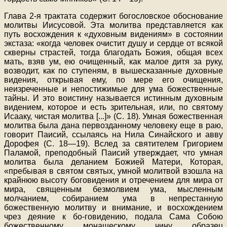
Глава 2-я трактата содержит богословское обоснование
молитвы Иисусовой. Эта молитва представляется как
путь восхождения к «духовным видениям» в состоянии
экстаза: «когда человек очистит душу и сердце от всякой
скверны страстей, тогда благодать Божия, общая всех
мать, взяв ум, ею очищенный, как малое дитя за руку,
возводит, как по ступеням, в вышесказанные духовные
видения, открывая ему, по мере его очищения,
неизреченные и непостижимые для ума божественные
тайны. И это воистину называется истинным духовным
видением, которое и есть зрительная, или, по святому
Исааку, чистая молитва [...]» (С. 18). Умная божественная
молитва была дана первозданному человеку еще в раю,
говорит Паисий, ссылаясь на Нила Синайского и авву
Дорофея (С. 18—19). Вслед за святителем Григорием
Паламой, преподобный Паисий утверждает, что умная
молитва была деланием Божией Матери, Которая,
«пребывая в святом святых, умной молитвой взошла на
крайнюю высоту боговидения и отречением для мира от
мира, священным безмолвием ума, мысленным
молчанием, собиранием ума в непрестанную
божественную молитву и внимание, и восхождением
чрез деяние к бо-говидению, подала Сама Собою
божественному монашескому чину образец