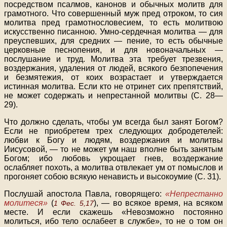
посредством псалмов, канонов и обычных молитв для
грамотного. Что совершенный муж пред отроком, то сия
молитва пред грамотнословесием, то есть молитвою
искусственно писанною. Умно-сердечная молитва — для
преуспевших, для средних — пение, то есть обычные
церковные песнопения, и для новоначальных —
послушание и труд. Молитва эта требует трезвения,
воздержания, удаления от людей, всякого безпопечения
и безмятежия, от коих возрастает и утверждается
истинная молитва. Если кто не отринет сих препятствий,
не может содержать и непрестанной молитвы (С. 28—
29).
Что должно сделать, чтобы ум всегда был занят Богом?
Если не приобретем трех следующих добродетелей:
любви к Богу и людям, воздержания и молитвы
Иисусовой, — то не может ум наш вполне быть занятым
Богом; ибо любовь укрощает гнев, воздержание
ослабляет похоть, а молитва отвлекает ум от помыслов и
прогоняет собою всякую ненависть и высокоумие (С. 31).
Послушай апостола Павла, говорящего:
«Непрестанно
молитеся»
(
), — во всякое время, на всяком
1 Фес. 5,17
месте. И если скажешь «Невозможно постоянно
молиться, ибо тело ослабеет в службе», то не о том он