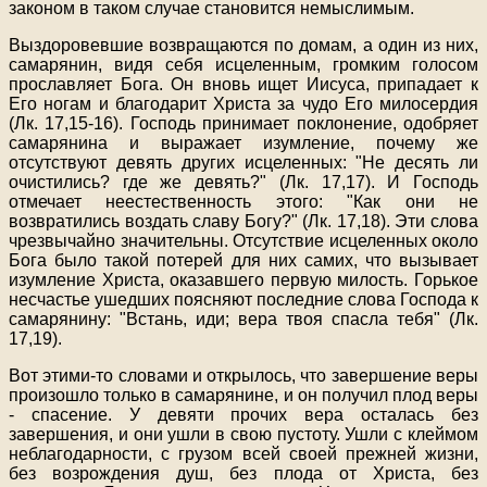
законом в таком случае становится немыслимым.
Выздоровевшие возвращаются по домам, а один из них,
самарянин, видя себя исцеленным, громким голосом
прославляет Бога. Он вновь ищет Иисуса, припадает к
Его ногам и благодарит Христа за чудо Его милосердия
(Лк. 17,15-16). Господь принимает поклонение, одобряет
самарянина и выражает изумление, почему же
отсутствуют девять других исцеленных: "Не десять ли
очистились? где же девять?" (Лк. 17,17). И Господь
отмечает неестественность этого: "Как они не
возвратились воздать славу Богу?" (Лк. 17,18). Эти слова
чрезвычайно значительны. Отсутствие исцеленных около
Бога было такой потерей для них самих, что вызывает
изумление Христа, оказавшего первую милость. Горькое
несчастье ушедших поясняют последние слова Господа к
самарянину: "Встань, иди; вера твоя спасла тебя" (Лк.
17,19).
Вот этими-то словами и открылось, что завершение веры
произошло только в самарянине, и он получил плод веры
- спасение. У девяти прочих вера осталась без
завершения, и они ушли в свою пустоту. Ушли с клеймом
неблагодарности, с грузом всей своей прежней жизни,
без возрождения душ, без плода от Христа, без