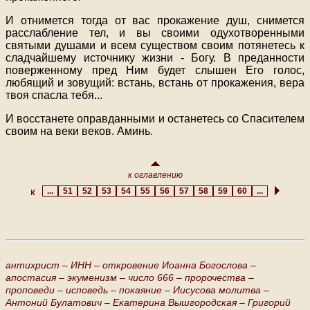
И отнимется тогда от вас прокажение душ, снимется
расслабление тел, и вы своими одухотворенными
святыми душами и всем существом своим потянетесь к
сладчайшему источнику жизни - Богу. В преданности
поверженному пред Ним будет слышен Его голос,
любящий и зовущий: встань, встань от прокажения, вера
твоя спасла тебя...
И восстанете оправданными и останетесь со Спасителем
своим на веки веков. Аминь.
к оглавлению
...
51
52
53
54
55
56
57
58
59
60
...
антихрист –
ИНН –
откровение Иоанна Богослова –
апостасия –
экуменизм –
число 666 –
пророчества –
проповеди –
исповедь –
покаяние –
Иисусова молитва –
Антоний Булатович –
Екатерина Вышгородская –
Григорий