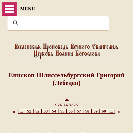
MENU
Епископ Шлиссельбургский Григорий
(Лебедев)
к оглавлению
...
51
52
53
54
55
56
57
58
59
60
...