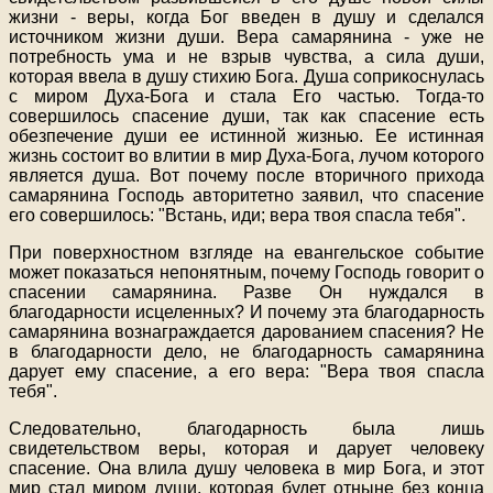
жизни - веры, когда Бог введен в душу и сделался
источником жизни души. Вера самарянина - уже не
потребность ума и не взрыв чувства, а сила души,
которая ввела в душу стихию Бога. Душа соприкоснулась
с миром Духа-Бога и стала Его частью. Тогда-то
совершилось спасение души, так как спасение есть
обезпечение души ее истинной жизнью. Ее истинная
жизнь состоит во влитии в мир Духа-Бога, лучом которого
является душа. Вот почему после вторичного прихода
самарянина Господь авторитетно заявил, что спасение
его совершилось: "Встань, иди; вера твоя спасла тебя".
При поверхностном взгляде на евангельское событие
может показаться непонятным, почему Господь говорит о
спасении самарянина. Разве Он нуждался в
благодарности исцеленных? И почему эта благодарность
самарянина вознаграждается дарованием спасения? Не
в благодарности дело, не благодарность самарянина
дарует ему спасение, а его вера: "Вера твоя спасла
тебя".
Следовательно, благодарность была лишь
свидетельством веры, которая и дарует человеку
спасение. Она влила душу человека в мир Бога, и этот
мир стал миром души, которая будет отныне без конца