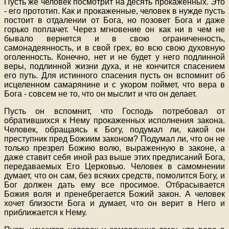
Пусть же человек посмотрит на десять прокаженных. Это
- его прототип. Как и прокаженные, человек в нужде пусть
постоит в отдалении от Бога, но позовет Бога и даже
горько поплачет. Через мгновение он как ни в чем не
бывало вернется и в свою ограниченность,
самонадеянность, и в свой грех, во всю свою духовную
оголенность. Конечно, нет и не будет у него подлинной
веры, подлинной жизни духа, и не кончится спасением
его путь. Для истинного спасения пусть он вспомнит об
исцеленном самарянине и с укором поймет, что вера в
Бога - совсем не то, что он мыслит и что он делает.
Пусть он вспомнит, что Господь потребовал от
обратившихся к Нему прокаженных исполнения закона.
Человек, обращаясь к Богу, подумал ли, какой он
преступник пред Божиим законом? Подумал ли, что он не
только презрел Божию волю, выраженную в законе, а
даже ставит себя иной раз выше этих предписаний Бога,
передаваемых Его Церковью. Человек в самомнении
думает, что он сам, без всяких средств, помолится Богу, и
Бог должен дать ему все просимое. Отбрасывается
Божия воля и пренебрегается Божий закон. А человек
хочет близости Бога и думает, что он верит в Него и
приближается к Нему.