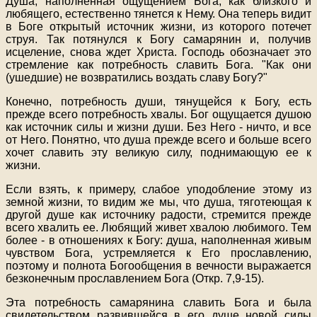
Душа, наполненная ощущением Бога, как близкого и
любящего, естественно тянется к Нему. Она теперь видит
в Боге открытый источник жизни, из которого потечет
струя. Так потянулся к Богу самарянин и, получив
исцеление, снова ждет Христа. Господь обозначает это
стремление как потребность славить Бога. "Как они
(ушедшие) не возвратились воздать славу Богу?"
Конечно, потребность души, тянущейся к Богу, есть
прежде всего потребность хвалы. Бог ощущается душою
как источник силы и жизни души. Без Него - ничто, и все
от Него. Понятно, что душа прежде всего и больше всего
хочет славить эту великую силу, поднимающую ее к
жизни.
Если взять, к примеру, слабое уподобление этому из
земной жизни, то видим же мы, что душа, тяготеющая к
другой душе как источнику радости, стремится прежде
всего хвалить ее. Любящий живет хвалою любимого. Тем
более - в отношениях к Богу: душа, наполненная живым
чувством Бога, устремляется к Его прославлению,
поэтому и полнота Богообщения в вечности выражается
безконечным прославлением Бога (Откр. 7,9-15).
Эта потребность самарянина славить Бога и была
свидетельством развившейся в его душе новой силы