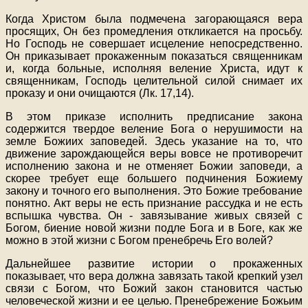
Когда Христом была подмечена загорающаяся вера
просящих, Он без промедления откликается на просьбу.
Но Господь не совершает исцеление непосредственно.
Он приказывает прокаженным показаться священникам
и, когда больные, исполняя веление Христа, идут к
священникам, Господь целительной силой снимает их
проказу и они очищаются (Лк. 17,14).
В этом приказе исполнить предписание закона
содержится твердое веление Бога о нерушимости на
земле Божиих заповедей. Здесь указание на то, что
движение зарождающейся веры вовсе не противоречит
исполнению закона и не отменяет Божии заповеди, а
скорее требует еще большего подчинения Божиему
закону и точного его выполнения. Это Божие требование
понятно. Акт веры не есть признание рассудка и не есть
вспышка чувства. Он - завязывание живых связей с
Богом, биение новой жизни подле Бога и в Боге, как же
можно в этой жизни с Богом пренебречь Его волей?
Дальнейшее развитие истории о прокаженных
показывает, что вера должна завязать такой крепкий узел
связи с Богом, что Божий закон становится частью
человеческой жизни и ее целью. Пренебрежение Божьим