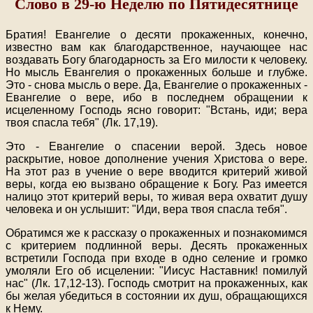
Слово в 29-ю Неделю по Пятидесятнице
Братия! Евангелие о десяти прокаженных, конечно,
известно вам как благодарственное, научающее нас
воздавать Богу благодарность за Его милости к человеку.
Но мысль Евангелия о прокаженных больше и глубже.
Это - снова мысль о вере. Да, Евангелие о прокаженных -
Евангелие о вере, ибо в последнем обращении к
исцеленному Господь ясно говорит: "Встань, иди; вера
твоя спасла тебя" (Лк. 17,19).
Это - Евангелие о спасении верой. Здесь новое
раскрытие, новое дополнение учения Христова о вере.
На этот раз в учение о вере вводится критерий живой
веры, когда ею вызвано обращение к Богу. Раз имеется
налицо этот критерий веры, то живая вера охватит душу
человека и он услышит: "Иди, вера твоя спасла тебя".
Обратимся же к рассказу о прокаженных и познакомимся
с критерием подлинной веры. Десять прокаженных
встретили Господа при входе в одно селение и громко
умоляли Его об исцелении: "Иисус Наставник! помилуй
нас" (Лк. 17,12-13). Господь смотрит на прокаженных, как
бы желая убедиться в состоянии их душ, обращающихся
к Нему.