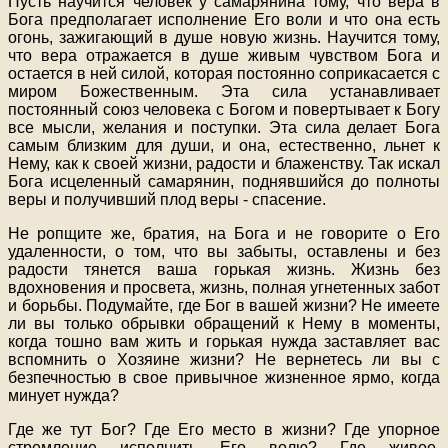
Пусть научится человек у самарянина тому, что вера в
Бога предполагает исполнение Его воли и что она есть
огонь, зажигающий в душе новую жизнь. Научится тому,
что вера отражается в душе живым чувством Бога и
остается в ней силой, которая постоянно соприкасается с
миром Божественным. Эта сила устанавливает
постоянный союз человека с Богом и повертывает к Богу
все мысли, желания и поступки. Эта сила делает Бога
самым близким для души, и она, естественно, льнет к
Нему, как к своей жизни, радости и блаженству. Так искал
Бога исцеленный самарянин, поднявшийся до полноты
веры и получивший плод веры - спасение.
Не ропщите же, братия, на Бога и не говорите о Его
удаленности, о том, что вы забыты, оставлены и без
радости тянется ваша горькая жизнь. Жизнь без
вдохновения и просвета, жизнь, полная угнетенных забот
и борьбы. Подумайте, где Бог в вашей жизни? Не имеете
ли вы только обрывки обращений к Нему в моменты,
когда тошно вам жить и горькая нужда заставляет вас
вспомнить о Хозяине жизни? Не вернетесь ли вы с
безпечностью в свое привычное жизненное ярмо, когда
минует нужда?
Где же тут Бог? Где Его место в жизни? Где упорное
стремление исполнить Его волю? Где живое,