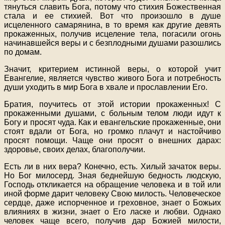
тянуться славить Бога, потому что стихия Божественная
стала и ее стихией. Вот что произошло в душе
исцеленного самарянина, в то время как другие девять
прокаженных, получив исцеление тела, погасили огонь
начинавшейся веры и с безплодными душами разошлись
по домам.
Значит, критерием истинной веры, о которой учит
Евангелие, является чувство живого Бога и потребность
души уходить в мир Бога в хвале и прославлении Его.
Братия, поучитесь от этой истории прокаженных! С
прокаженными душами, с больным телом люди идут к
Богу и просят чуда. Как и евангельские прокаженные, они
стоят вдали от Бога, но громко плачут и настойчиво
просят помощи. Чаще они просят о внешних дарах:
здоровье, своих делах, благополучии.
Есть ли в них вера? Конечно, есть. Хилый зачаток веры.
Но Бог милосерд. Зная беднейшую бедность людскую,
Господь откликается на обращение человека и в той или
иной форме дарит человеку Свою милость. Человеческое
сердце, даже испорченное и греховное, знает о Божьих
влияниях в жизни, знает о Его ласке и любви. Однако
человек чаще всего, получив дар Божией милости,