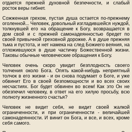
отдается прежней духовной безпечности, и слабый
росток веры гибнет.
Сожженная грехом, пустая душа остается по-прежнему
оголенной... Человек, довольный изгладившейся нуждой,
толкнувшей его на обращение к Богу, возвращается в
дом свой и с прежней самонадеянностью бредет по
своей привычной греховной дорожке. А в душе прежняя
тьма и пустота, и нет намека на след Божиего веяния, на
отложившуюся в душе частичку Божественной жизни.
Таковы обычные человеческие обращения к Богу.
Человек очень скоро увидит безплодность своего
толчения около Бога. Опять какой-нибудь неприятный
толчок в его жизни - и он снова подумает о Боге, и уже
обвинит Его в своей безпомощности и во всех своих
несчастиях. Бог будет обвинен во всем! Как это Он не
обезпечил человеку, в ответ на его хилую просьбу, всю
полноту жизненного счастья?
Человек не видит себя, не видит своей жалкой
ограниченности, и при ограниченности - величайшей
самонадеянности. И винит он Бога, и все, и всех, кроме
себя самого.