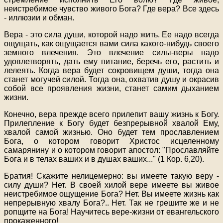
неистребимое чувство живого Бога? Где вера? Все здесь
- иллюзии и обман.
Вера - это сила души, которой надо жить. Ее надо всегда
ощущать, как ощущается вами сила какого-нибудь своего
земного влечения. Это влечение силы-веры надо
удовлетворять, дать ему питание, беречь его, растить и
лелеять. Когда вера будет сокровищем души, тогда она
станет могучей силой. Тогда она, охватив душу и окрасив
собой все проявления жизни, станет самим дыханием
жизни.
Конечно, вера прежде всего прилепит вашу жизнь к Богу.
Прилепление к Богу будет безпрерывной хвалой Ему,
хвалой самой жизнью. Оно будет тем прославлением
Бога, о котором говорит Христос исцеленному
самарянину и о котором говорит апостол: "Прославляйте
Бога и в телах ваших и в душах ваших..." (1 Кор. 6,20).
Братия! Скажите нелицемерно: вы имеете такую веру -
силу души? Нет. В своей хилой вере имеете вы живое
неистребимое ощущение Бога? Нет. Вы имеете жизнь как
непрерывную хвалу Бога?.. Нет. Так не грешите же и не
ропщите на Бога! Научитесь вере-жизни от евангельского
прокаженного!