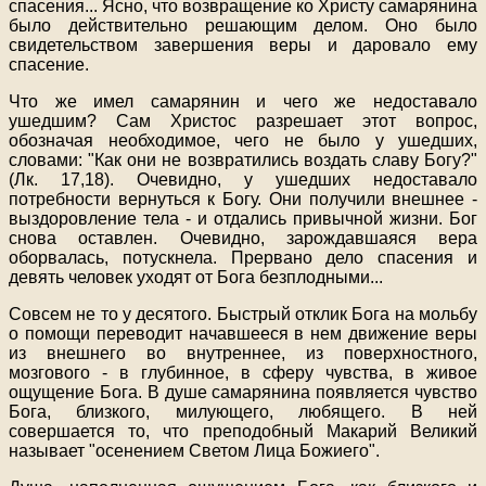
спасения... Ясно, что возвращение ко Христу самарянина
было действительно решающим делом. Оно было
свидетельством завершения веры и даровало ему
спасение.
Что же имел самарянин и чего же недоставало
ушедшим? Сам Христос разрешает этот вопрос,
обозначая необходимое, чего не было у ушедших,
словами: "Как они не возвратились воздать славу Богу?"
(Лк. 17,18). Очевидно, у ушедших недоставало
потребности вернуться к Богу. Они получили внешнее -
выздоровление тела - и отдались привычной жизни. Бог
снова оставлен. Очевидно, зарождавшаяся вера
оборвалась, потускнела. Прервано дело спасения и
девять человек уходят от Бога безплодными...
Совсем не то у десятого. Быстрый отклик Бога на мольбу
о помощи переводит начавшееся в нем движение веры
из внешнего во внутреннее, из поверхностного,
мозгового - в глубинное, в сферу чувства, в живое
ощущение Бога. В душе самарянина появляется чувство
Бога, близкого, милующего, любящего. В ней
совершается то, что преподобный Макарий Великий
называет "осенением Светом Лица Божиего".