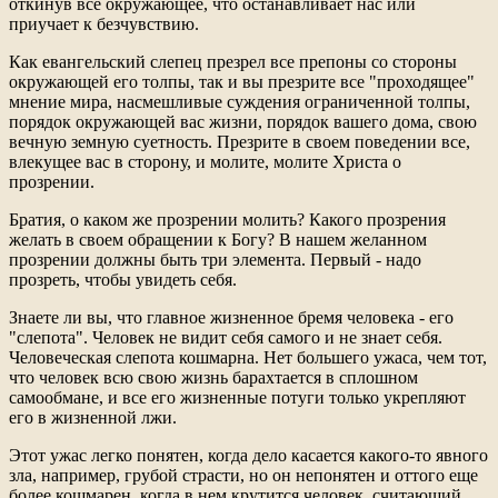
откинув все окружающее, что останавливает нас или
приучает к безчувствию.
Как евангельский слепец презрел все препоны со стороны
окружающей его толпы, так и вы презрите все "проходящее"
мнение мира, насмешливые суждения ограниченной толпы,
порядок окружающей вас жизни, порядок вашего дома, свою
вечную земную суетность. Презрите в своем поведении все,
влекущее вас в сторону, и молите, молите Христа о
прозрении.
Братия, о каком же прозрении молить? Какого прозрения
желать в своем обращении к Богу? В нашем желанном
прозрении должны быть три элемента. Первый - надо
прозреть, чтобы увидеть себя.
Знаете ли вы, что главное жизненное бремя человека - его
"слепота". Человек не видит себя самого и не знает себя.
Человеческая слепота кошмарна. Нет большего ужаса, чем тот,
что человек всю свою жизнь барахтается в сплошном
самообмане, и все его жизненные потуги только укрепляют
его в жизненной лжи.
Этот ужас легко понятен, когда дело касается какого-то явного
зла, например, грубой страсти, но он непонятен и оттого еще
более кошмарен, когда в нем крутится человек, считающий