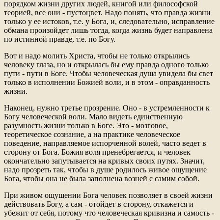
порядком жизни других людей, книгой или философской
теорией, все они - пустоцвет. Надо понять, что правда жизни
только у ее истоков, т.е. у Бога, и, следовательно, исправление
обмана произойдет лишь тогда, когда жизнь будет направлена
по истинной правде, т.е. по Богу.
Вот и надо молить Христа, чтобы не только открылись
человеку глаза, но и открылась бы ему правда одного только
пути - пути в Боге. Чтобы человеческая душа увидела бы свет
только в исполнении Божией воли, и в этом - оправданность
жизни.
Наконец, нужно третье прозрение. Оно - в устремленности к
Богу человеческой воли. Мало видеть единственную
разумность жизни только в Боге. Это - мозговое,
теоретическое сознание, а на практике человеческое
поведение, направляемое испорченной волей, часто ведет в
сторону от Бога. Божия воля пренебрегается, и человек
окончательно запутывается на кривых своих путях. Значит,
надо прозреть так, чтобы в душе родилось живое ощущение
Бога, чтобы она не была заполнена возней с самим собой.
При живом ощущении Бога человек позволяет в своей жизни
действовать Богу, а сам - отойдет в сторону, откажется и
убежит от себя, потому что человеческая кривизна и самость -