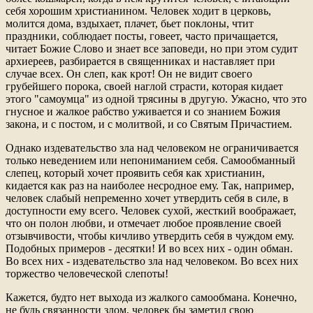
себя хорошим христианином. Человек ходит в церковь,
молится дома, вздыхает, плачет, бьет поклоны, чтит
праздники, соблюдает посты, говеет, часто причащается,
читает Божие Слово и знает все заповеди, но при этом судит
архиереев, разбирается в священниках и наставляет при
случае всех. Он слеп, как крот! Он не видит своего
грубейшего порока, своей наглой страсти, которая кидает
этого "самоумца" из одной трясины в другую. Ужасно, что это
гнусное и жалкое рабство уживается и со знанием Божия
закона, и с постом, и с молитвой, и со Святым Причастием.
Однако издевательство зла над человеком не ограничивается
только неведением или непониманием себя. Самообманный
слепец, который хочет проявить себя как христианин,
кидается как раз на наиболее несродное ему. Так, например,
человек слабый непременно хочет утвердить себя в силе, в
доступности ему всего. Человек сухой, жесткий воображает,
что он полон любви, и отмечает любое проявление своей
отзывчивости, чтобы кичливо утвердить себя в чуждом ему.
Подобных примеров - десятки! И во всех них - один обман.
Во всех них - издевательство зла над человеком. Во всех них
торжество человеческой слепоты!
Кажется, будто нет выхода из жалкого самообмана. Конечно,
не будь связанности злом, человек бы заметил свою