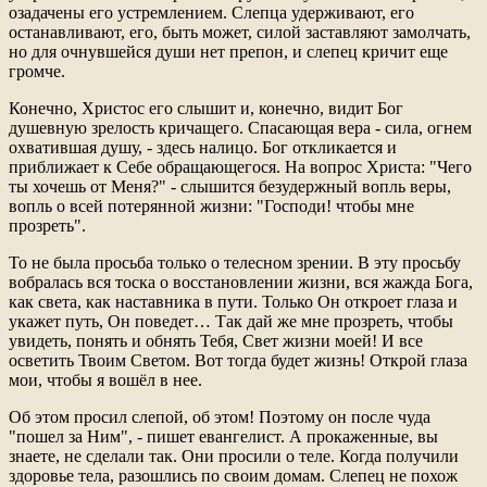
озадачены его устремлением. Слепца удерживают, его
останавливают, его, быть может, силой заставляют замолчать,
но для очнувшейся души нет препон, и слепец кричит еще
громче.
Конечно, Христос его слышит и, конечно, видит Бог
душевную зрелость кричащего. Спасающая вера - сила, огнем
охватившая душу, - здесь налицо. Бог откликается и
приближает к Себе обращающегося. На вопрос Христа: "Чего
ты хочешь от Меня?" - слышится безудержный вопль веры,
вопль о всей потерянной жизни: "Господи! чтобы мне
прозреть".
То не была просьба только о телесном зрении. В эту просьбу
вобралась вся тоска о восстановлении жизни, вся жажда Бога,
как света, как наставника в пути. Только Он откроет глаза и
укажет путь, Он поведет… Так дай же мне прозреть, чтобы
увидеть, понять и обнять Тебя, Свет жизни моей! И все
осветить Твоим Светом. Вот тогда будет жизнь! Открой глаза
мои, чтобы я вошёл в нее.
Об этом просил слепой, об этом! Поэтому он после чуда
"пошел за Ним", - пишет евангелист. А прокаженные, вы
знаете, не сделали так. Они просили о теле. Когда получили
здоровье тела, разошлись по своим домам. Слепец не похож