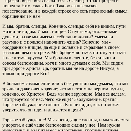
"Прозри! вера твоя спасла тебя". Слепец тотчас прозрел и
пошел за Ним, славя Бога. Таково евангельское
повествование, и в каждой строке его есть переносный смысл,
обращенный к нам.
И мы, братия, слепцы. Конечно, слепцы: себя не видим, пути
жизни не видим. И мы - нищие. С пустыми, оголенными
душами, разве мы имеем в себе запас жизни? Умеем ли
разумно и с пользой наполнить жизнь? Конечно, мы -
ободранные нищие, да еще и больные и смрадные в своем
разлагающем нас грехе. Мы бродим во тьме, потому что тьма
в нас и тьма кругом. Мы бродим в слепоте, безсильны и
совсем безпомощны, хотя и много думаем о себе. Мы сидим
при дороге Христа. Да, братия, мы не на дороге Иисуса, а
только при дороге Его!
В большом самомнении или в безчувствии мы думаем, что мы
зрячие и даже очень зрячие; что мы стоим на верном пути и,
конечно, со Христом. Ведь мы же верующие! Мы все делаем,
что требуется от нас. Чего же еще!? Заблуждение, братия.
Горькое заблуждение слепоты. Кто не видит, как он может
уверять, что он идет и движется к цели?
Горькое заблуждение! Мы - невидящие слепцы, и мы топчемся
у дороги, а ещё чаще безпомощно сидим у нее. Нам нужна
милостыня, и мы питаемся милостыней, крохами истины,