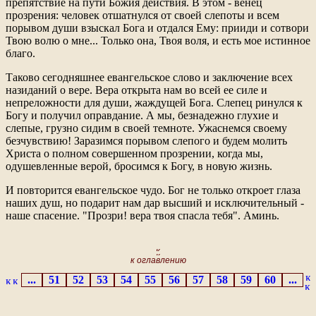
препятствие на пути Божия действия. В этом - венец
прозрения: человек отшатнулся от своей слепоты и всем
порывом души взыскал Бога и отдался Ему: прииди и сотвори
Твою волю о мне... Только она, Твоя воля, и есть мое истинное
благо.
Таково сегодняшнее евангельское слово и заключение всех
назиданий о вере. Вера открыта нам во всей ее силе и
непреложности для души, жаждущей Бога. Слепец ринулся к
Богу и получил оправдание. А мы, безнадежно глухие и
слепые, грузно сидим в своей темноте. Ужаснемся своему
безчувствию! Заразимся порывом слепого и будем молить
Христа о полном совершенном прозрении, когда мы,
одушевленные верой, бросимся к Богу, в новую жизнь.
И повторится евангельское чудо. Бог не только откроет глаза
наших душ, но подарит нам дар высший и исключительный -
наше спасение. "Прозри! вера твоя спасла тебя". Аминь.
к оглавлению
...
51
52
53
54
55
56
57
58
59
60
...