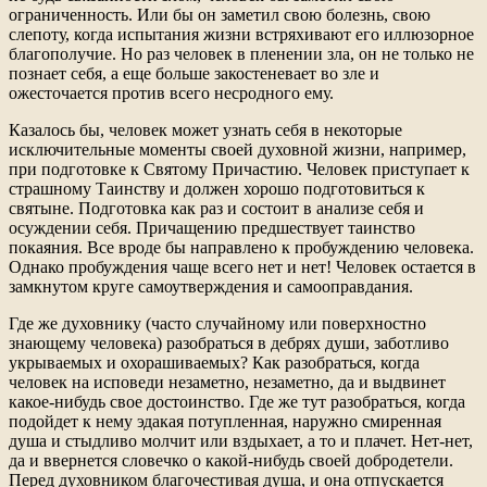
ограниченность. Или бы он заметил свою болезнь, свою
слепоту, когда испытания жизни встряхивают его иллюзорное
благополучие. Но раз человек в пленении зла, он не только не
познает себя, а еще больше закостеневает во зле и
ожесточается против всего несродного ему.
Казалось бы, человек может узнать себя в некоторые
исключительные моменты своей духовной жизни, например,
при подготовке к Святому Причастию. Человек приступает к
страшному Таинству и должен хорошо подготовиться к
святыне. Подготовка как раз и состоит в анализе себя и
осуждении себя. Причащению предшествует таинство
покаяния. Все вроде бы направлено к пробуждению человека.
Однако пробуждения чаще всего нет и нет! Человек остается в
замкнутом круге самоутверждения и самооправдания.
Где же духовнику (часто случайному или поверхностно
знающему человека) разобраться в дебрях души, заботливо
укрываемых и охорашиваемых? Как разобраться, когда
человек на исповеди незаметно, незаметно, да и выдвинет
какое-нибудь свое достоинство. Где же тут разобраться, когда
подойдет к нему эдакая потупленная, наружно смиренная
душа и стыдливо молчит или вздыхает, а то и плачет. Нет-нет,
да и ввернется словечко о какой-нибудь своей добродетели.
Перед духовником благочестивая душа, и она отпускается