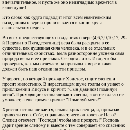
впечатлительное, и пусть же оно неизгладимо врежется в
ваши души!
Это слово как будто подводит итог всем евангельским
назиданиям о вере и прочитывается в конце круга
евангельских недель.
Во всех предшествующих назиданиях о вере (4,6,7,9,10,17, 29-
й Недели по Пятидесятнице) вера была раскрыта в ее
существе, как душевная сила человека, и в ее отдельных
отличительных свойствах. Была разносторонне уяснена сама
природа веры и ее признаки. Сегодня - итог. Итог, чтобы
проверить, как мы отвечаем на призывы к вере и каков
должен быть наш отклик на эти призывы.
У дороги, по которой проходит Христос, сидит слепец и
просит милостыню. В нарастающем шуме толпы он узнает о
приближении Иисуса и кричит: "Сын Давидов! помилуй
меня". Проходящие останавливают слепца, а он не только не
умолкает, а еще громче кричит: "Помилуй меня!"
Христос останавливается, слыша крик слепца, и, приказав
привести его к Себе, спрашивает, чего он хочет от Него?
Слепец отвечает: "Господи! чтобы мне прозреть!" Господь
дарит зрение слепому и вместе с тем совершает его спасение: