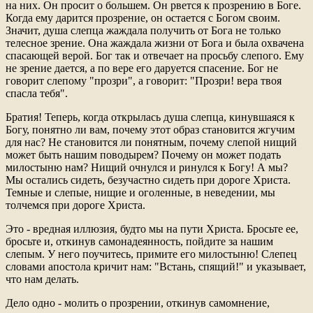
на них. Он просит о большем. Он рвется к прозрению в Боге.
Когда ему дарится прозрение, он остается с Богом своим.
Значит, душа слепца жаждала получить от Бога не только
телесное зрение. Она жаждала жизни от Бога и была охвачена
спасающей верой. Бог так и отвечает на просьбу слепого. Ему
не зрение дается, а по вере его даруется спасение. Бог не
говорит слепому "прозри", а говорит: "Прозри! вера твоя
спасла тебя".
Братия! Теперь, когда открылась душа слепца, кинувшаяся к
Богу, понятно ли вам, почему этот образ становится жгучим
для нас? Не становится ли понятным, почему слепой нищий
может быть нашим поводырем? Почему он может подать
милостыню нам? Нищий очнулся и ринулся к Богу! А мы?
Мы остались сидеть, безучастно сидеть при дороге Христа.
Темные и слепые, нищие и оголенные, в неведении, мы
толчемся при дороге Христа.
Это - вредная иллюзия, будто мы на пути Христа. Бросьте ее,
бросьте и, откинув самонадеянность, пойдите за нашим
слепым. У него поучитесь, примите его милостыню! Слепец
словами апостола кричит нам: "Встань, спящий!" и указывает,
что нам делать.
Дело одно - молить о прозрении, откинув самомнение,