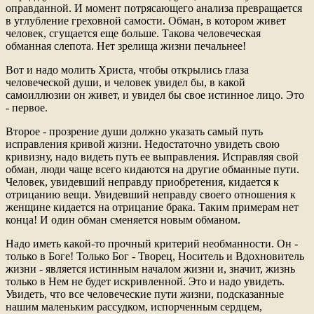
оправданной. И момент потрясающего анализа превращается
в углубление греховной самости. Обман, в котором живет
человек, сгущается еще больше. Такова человеческая
обманная слепота. Нет зрелища жизни печальнее!
Вот и надо молить Христа, чтобы открылись глаза
человеческой души, и человек увидел бы, в какой
самоиллюзии он живет, и увидел бы свое истинное лицо. Это
- первое.
Второе - прозрение души должно указать самый путь
исправления кривой жизни. Недостаточно увидеть свою
кривизну, надо видеть путь ее выправления. Исправляя свой
обман, люди чаще всего кидаются на другие обманные пути.
Человек, увидевший неправду приобретения, кидается к
отрицанию вещи. Увидевший неправду своего отношения к
женщине кидается на отрицание брака. Таким примерам нет
конца! И один обман сменяется новым обманом.
Надо иметь какой-то прочный критерий необманности. Он -
только в Боге! Только Бог - Творец, Носитель и Вдохновитель
жизни - является истинным началом жизни и, значит, жизнь
только в Нем не будет искривленной. Это и надо увидеть.
Увидеть, что все человеческие пути жизни, подсказанные
нашим маленьким рассудком, испорченным сердцем,