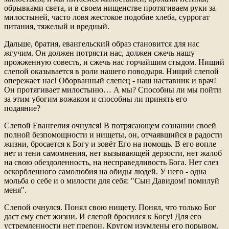
обрывками света, и в своем нищенстве протягиваем руки за
милостыней, часто ловя жестокое подобие хлеба, суррогат
питания, тяжелый и вредный.
Дальше, братия, евангельский образ становится для нас
жгучим. Он должен потрясти нас, должен сжечь нашу
прожженную совесть, и сжечь нас горчайшим стыдом. Нищий
слепой оказывается в роли нашего поводыря. Нищий слепой
опережает нас! Оборванный слепец - наш наставник и врач!
Он протягивает милостыню… А мы? Способны ли мы пойти
за этим убогим вожаком и способны ли принять его
подаяние?
Слепой Евангелия очнулся! В потрясающем сознании своей
полной безпомощности и нищеты, он, отчаявшийся в радости
жизни, бросается к Богу и зовёт Его на помощь. В его вопле
нет и тени самомнения, нет вызывающей дерзости, нет жалоб
на свою обездоленность, на несправедливость Бога. Нет слез
оскорбленного самолюбия на обиды людей. У него - одна
мольба о себе и о милости для себя: "Сын Давидом! помилуй
меня".
Слепой очнулся. Понял свою нищету. Понял, что только Бог
даст ему свет жизни. И слепой бросился к Богу! Для его
устремленности нет препон. Кругом изумлены его порывом,