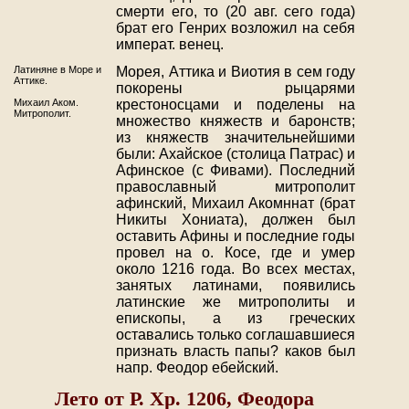
смерти его, то (20 авг. сего года)
брат его Генрих возложил на себя
императ. венец.
Латиняне в Море и
Морея, Аттика и Виотия в сем году
Аттике.
покорены рыцарями
Михаил Аком.
крестоносцами и поделены на
Митрополит.
множество княжеств и баронств;
из княжеств значительнейшими
были: Ахайское (столица Патрас) и
Афинское (с Фивами). Последний
православный митрополит
афинский, Михаил Акомннат (брат
Никиты Хониата), должен был
оставить Афины и последние годы
провел на о. Косе, где и умер
около 1216 года. Во всех местах,
занятых латинами, появились
латинские же митрополиты и
епископы, а из греческих
оставались только соглашавшиеся
признать власть папы? каков был
напр. Феодор ебейский.
Лето от Р. Хр. 1206, Феодора