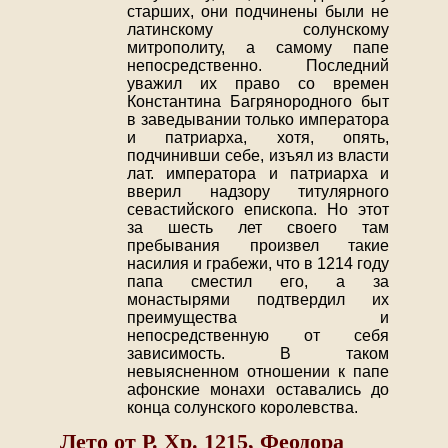
старших, они подчинены были не
латинскому солунскому
митрополиту, а самому папе
непосредственно. Последний
уважил их право со времен
Константина Багрянородного быт
в заведывании только императора
и патриарха, хотя, опять,
подчинивши себе, изъял из власти
лат. императора и патриарха и
вверил надзору титулярного
севастийского епископа. Но этот
за шесть лет своего там
пребывания произвел такие
насилия и грабежи, что в 1214 году
папа сместил его, а за
монастырями подтвердил их
преимущества и
непосредственную от себя
зависимость. В таком
невыясненном отношении к папе
афонские монахи оставались до
конца солунского королевства.
Лето от Р. Хр. 1215, Феодора