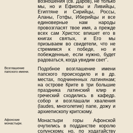
возношения (св. Даров), не только
мы, но и Ефиопы и Ливийцы,
Египтяне и Сирийцы, Россы,
Аланы, Готфы, Иберийцы и все
единоверные нам народы
провозгласят твое имя, а прежде
всех сам Христос впишет его в
книгах святых, и Его мы
призываем во свидетели, что не
стремимся к победе, но и
побежденные, если нужно, будет
радоваться, когда увидим свет".
Возглашение
Подобное возглашение имени
папского имени.
папского происходило и в др.
местах, подчиненных латинянам;
на острове Крите в три большие
праздника латинский клир и
греческий сходились в кафедр.
собор и возглашали хваления
(laudes, многолетие) папе, дожу и
архиепископу критскому.
Афонские
Монастыри горы Афонской
монастыри.
очутились в подданстве королю
солунскому, но, по ходатайству