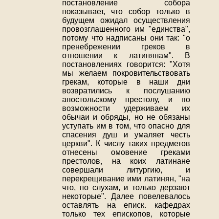
постановление собора
показывает, что собор только в
будущем ожидал осуществления
провозглашенного им "единства",
потому что надписаны они так: "о
пренебрежении греков в
отношении к латинянам". В
постановлениях говорится: "Хотя
мы желаем покровительствовать
грекам, которые в наши дни
возвратились к послушанию
апостольскому престолу, и по
возможности удерживаем их
обычаи и обряды, но не обязаны
уступать им в том, что опасно для
спасения душ и умаляет честь
церкви". К числу таких предметов
отнесены омовение греками
престолов, на коих латинане
совершали литургию, и
перекрещивание ими латинян, "на
что, по слухам, и только дерзают
некоторые". Далее повелевалось
оставлять на еписк. кафедрах
только тех епископов, которые