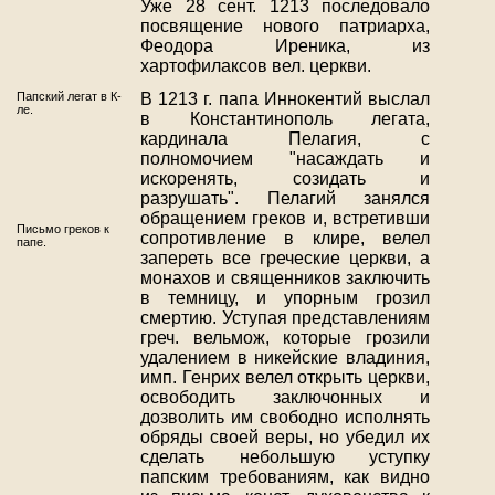
Уже 28 сент. 1213 последовало
посвящение нового патриарха,
Феодора Иреника, из
хартофилаксов вел. церкви.
Папский легат в К-
В 1213 г. папа Иннокентий выслал
ле.
в Константинополь легата,
кардинала Пелагия, с
полномочием "насаждать и
искоренять, созидать и
разрушать". Пелагий занялся
обращением греков и, встретивши
Письмо греков к
сопротивление в клире, велел
папе.
запереть все греческие церкви, а
монахов и священников заключить
в темницу, и упорным грозил
смертию. Уступая представлениям
греч. вельмож, которые грозили
удалением в никейские владиния,
имп. Генрих велел открыть церкви,
освободить заключонных и
дозволить им свободно исполнять
обряды своей веры, но убедил их
сделать небольшую уступку
папским требованиям, как видно