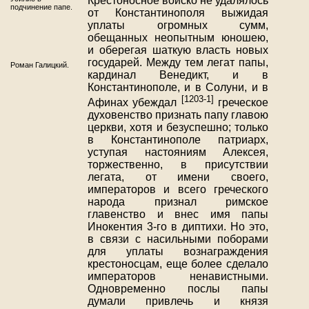
Крестоносное войско не удалялось
подчинение папе.
от Константинополя выжидая
уплаты огромных сумм,
обещанных неопытным юношею,
и оберегая шаткую власть новых
государей. Между тем легат папы,
Роман Галицкий.
кардинал Венедикт, и в
Константинополе, и в Солуни, и в
[1203-1]
Афинах убеждал
греческое
духовенство признать папу главою
церкви, хотя и безуспешно; только
в Константинополе патриарх,
уступая настояниям Алексея,
торжественно, в присутствии
легата, от имени своего,
императоров и всего греческого
народа признал римское
главенство и внес имя папы
Инокентия 3-го в диптихи. Но это,
в связи с насильными поборами
для уплаты вознаграждения
крестоносцам, еще более сделало
императоров ненавистными.
Одновременно послы папы
думали привлечь и князя