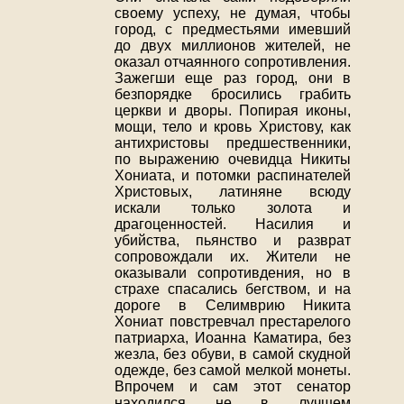
своему успеху, не думая, чтобы
город, с предместьями имевший
до двух миллионов жителей, не
оказал отчаянного сопротивления.
Зажегши еще раз город, они в
безпорядке бросились грабить
церкви и дворы. Попирая иконы,
мощи, тело и кровь Христову, как
антихристовы предшественники,
по выражению очевидца Никиты
Хониата, и потомки распинателей
Христовых, латиняне всюду
искали только золота и
драгоценностей. Насилия и
убийства, пьянство и разврат
сопровождали их. Жители не
оказывали сопротивдения, но в
страхе спасались бегством, и на
дороге в Селимврию Никита
Хониат повстревчал престарелого
патриарха, Иоанна Каматира, без
жезла, без обуви, в самой скудной
одежде, без самой мелкой монеты.
Впрочем и сам этот сенатор
находился не в лучшем