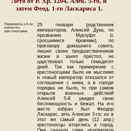
Лето от Р. Хр. 1204, Алек. 5-го, и
затем Феод. 1-го Ласкариса 1.
Перевороты в К-ле;
25 генваря родственник
взятие его
императоров, Алексей Дука, по
крестоносцами.
прозванию Мурзуфл (с
сросшимися бровями), по
приговору домашнего совета,
лишил своих предшественников
жизни и занял престол, но
царствовал только семьдесят
дней. Так как примирение с
крестоносцами было не мыслимо
и новый император отказался от
соглашения с ними, а в городе
порядка не было, то при самом
открыли военных действий
Алексей 5-й увидел свою
беспомощность и бежал. На его
место избран был Феодор
Ласкарис, зять Алексия 3-го; но в
этот же самый день (12 апр.)
крестоносцы вторглись в город.
Они сначала сами недоверяли