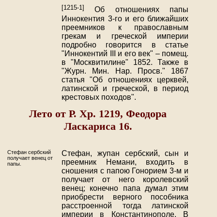
[1215-1]
Об отношениях папы
Иннокентия 3-го и его ближайших
преемников к православным
грекам и греческой империи
подробно говорится в статье
"Иннокентий III и его век" – помещ.
в "Москвитилине" 1852. Также в
"Журн. Мин. Нар. Просв." 1867
статья "Об отношениях церквей,
латинской и греческой, в период
крестовых походов".
Лето от Р. Хр. 1219, Феодора
Ласкариса 16.
Стефан сербский
Стефан, жупан сербский, сын и
получает венец от
преемник Немани, входить в
папы.
сношения с папою Гонорием 3-м и
получает от него королевский
венец; конечно папа думал этим
приобрести верного пособника
расстроенной тогда латинской
империи в Константинополе. В