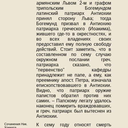
армянским Львом 2-м и графом
трипольским Богемундом
латинский патриарх Антиохии
принял сторону Льва; тогда
Богемунд призвал в Антиохию
патриарха греческого (Иоакима),
жившего где-то в окрестностях, и
во всех владениях своих
предоставил ему полную свободу
действий. Стоит заметить, что в
составленном по сему случаю
окружном послании греч.
патриарха сказано, что
"первенство" кафедры
принадлежит не папе, а ему, как
преемнику апост. Петра, изначала
епископствовавшего в Антиохии.
Видно, что патриарх оружие
папистов обратил против них
самих. – Папскому легату удалось
наконец помирить враждовавших,
и греч. патриарх был вытеснен из
Антиохии.
Сочинения Ник.
К сему году относят смерть
Хониата.