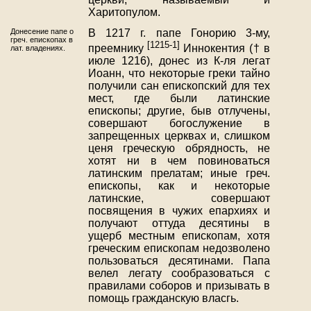
Харитопулом.
Донесение папе о
В 1217 г. папе Гонорию 3-му,
греч. епископах в
[1215-1]
преемнику
Иннокентия († в
лат. владениях.
июле 1216), донес из К-ля легат
Иоанн, что некоторые греки тайно
получили сан епископский для тех
мест, где были латинские
епископы; другие, быв отлучены,
совершают богослужение в
запрещенных церквах и, слишком
ценя греческую обрядность, не
хотят ни в чем повиноваться
латинским прелатам; иные греч.
епископы, как и некоторые
латинские, совершают
посвящения в чужих епархиях и
получают оттуда десятины в
ущерб местным епископам, хотя
греческим епископам недозволено
пользоваться десятинами. Папа
велел легату сообразоваться с
правилами соборов и призывать в
помощь гражданскую власгь.