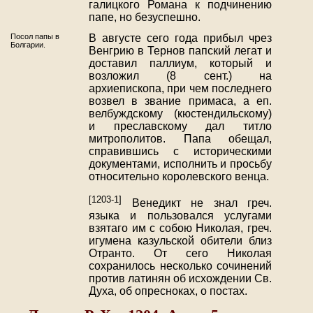
галицкого Романа к подчинению
папе, но безуспешно.
Посол папы в
В августе сего года прибыл чрез
Болгарии.
Венгрию в Тернов папский легат и
доставил паллиум, который и
возложил (8 сент.) на
архиепископа, при чем последнего
возвел в звание примаса, а еп.
велбуждскому (кюстендильскому)
и преславскому дал титло
митрополитов. Папа обещал,
справившись с историческими
документами, исполнить и просьбу
относительно королевского венца.
[1203-1]
Венедикт не знал греч.
языка и пользовался услугами
взятаго им с собою Николая, греч.
игумена казульской обители близ
Отранто. От сего Николая
сохранилось несколько сочинений
против латинян об исхождении Св.
Духа, об опресноках, о постах.