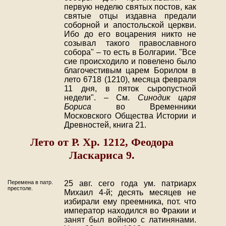
первую неделю святых постов, как
святые отцы издавна предали
соборной и апостольской церкви.
Ибо до его воцарения никто не
созывал такого православного
собора" – то есть в Болгарии. "Все
сие происходило и повелено было
благочестивым царем Борилом в
лето 6718 (1210), месяца февраля
11 дня, в пяток сыропустной
недели". – См.
Синодик царя
Бориса
во Временники
Московского Общества Истории и
Древностей, книга 21.
Лето от Р. Хр. 1212, Феодора
Ласкариса 9.
Перемена в патр.
25 авг. сего года ум. патриарх
престоле.
Михаил 4-й; десять месяцев не
избирали ему преемника, пот. что
император находился во Фракии и
занят был войною с латинянами.