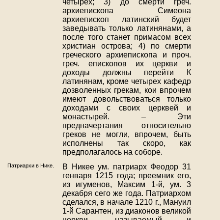
четырех; 3) до смерти греч.
архиепископа Симеона
архиепископ латинский будет
заведывать только латинянами, а
после того станет примасом всех
христиан острова; 4) по смерти
греческого архиепископа и проч.
греч. епископов их церкви и
доходы должны перейти К
латинянам, кроме четырех кафедр
дозволенных грекам, кои впрочем
имеют довольствоваться только
доходами с своих церквей и
монастырей. – Эти
предначертания относительно
греков не могли, впрочем, быть
исполнены так скоро, как
предполагалось на соборе.
Патриархи в Нике.
В Никее ум. патриарх Феодор 31
генваря 1215 года; преемник его,
из игуменов, Максим 1-й, ум. 3
декабря сего же года. Патриархом
сделался, в начале 1210 г., Мануил
1-й Сарантен, из диаконов великой
церкви, называемый и