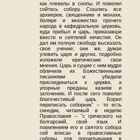
как плевелы в снопы. И повелел
сойтись собору. Сошлись все
архиереи, священники и монахи,
боляре и множество прочего
народа в кафедральную церковь,
куда прибыл и царь, приказавши
ввести и сеятелей нечестия. Он
дал им полную свободу высказать
свое учение; они же, думая
уловить царя и других, подробно
изложили еретические свои
мнения. Царь и сущие с ним мудро
обличили их Божественными
писаниями и убедили
присоединиться к церкви, а
упорные преданы казням и
заточению. И после сего повелел
благочестивый царь Борил
переписать соборник" – то есть
синодик, читаемый в неделю
Православия – "с греческого на
болгарский, свой язык. И
повелением его и святого собора
сей вписан в православные
соборы для прочитывания в