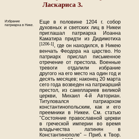
Ласкариса 3.
Избрание
Еще в половине 1204 г. собор
патриарха в Нике.
духовных и светских лиц в Никеи
приглашал патриарха Иоанна
Каматира придти из Дидимотиха
[1206-1]
, где он находился, в Никею
венчать Феодора на царство. Но
патриарх прислал письменное
отречение от престола. Военные
тревоги отдалили избрание
другого на его место на один год и
десять месяцев; наконец 20 марта
сего года возведен на патриарший
престол, из сакеллариев великой
церкви, Михаил 4-й Авториан.
Титуловался патриархом
константинопольским, как и его
преемники в Никеи. См. статью
"Состояние православной церкви
в греческой империи во время
владычества латинян в
Константинополе" – Приб. к Твор.