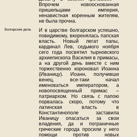
Впрочем новооснованная
пришельцами империя,
ненавистная коренным жителям,
не была прочна.
Болгарские дела.
И в царстве болгарском успешно,
повидимому, вкоренялась папская
власть. Новый легат папы,
кардинал Лев, седьмого ноября
сего года посвятил тырновского
архиепископа Василия в примасы,
а на другой день вместе с ним
торжественно короновал Иоанна
(Иваницу). Иоанн, получивши
венец, все-таки начал
именоваться императором, а
новопосвященный примас –
патриархом. Но связь с папою
порвалась скоро, потому что
латинская власть в
Константинополе заставила
Иваницу опасаться за свои
владения, да и пограничные
греческие города просили у него
помощи против новых