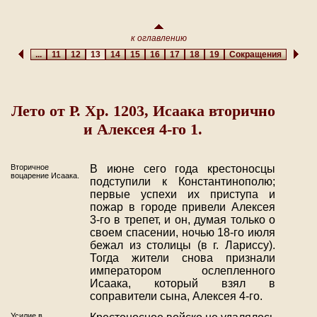
к оглавлению
...
11
12
13
14
15
16
17
18
19
Сокращения
Лето от Р. Хр. 1203, Исаака вторично
и Алексея 4-го 1.
Вторичное
В июне сего года крестоносцы
воцарение Исаака.
подступили к Константинополю;
первые успехи их приступа и
пожар в городе привели Алексея
3-го в трепет, и он, думая только о
своем спасении, ночью 18-го июля
бежал из столицы (в г. Лариссу).
Тогда жители снова признали
императором ослепленного
Исаака, который взял в
соправители сына, Алексея 4-го.
Усилие в