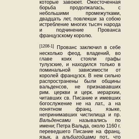
которые завоюет. Ожесточенная
борьба продолжалась, с
небольшими промежутками,
двадцать лет, повлекши за собою
истребление многих тысяч народа
и подчинение Прованса
французскому королю.
[1208-1]
Прованс заключил в себе
несколько феод. владений, во
главе коих стояли графы
тулузские, и находился только в
поминальной зависимости от
королей французск. В нем сильно
распространены были общины
вальденсов, не признававших
рим. церкви и церк. иерархии,
читавших св. Писание и имевших
богослужение не на лат., а на
понятном франц. языке,
непринимавших чистилища и пр.
Вальденсами
назывались по
имени; Петра Вальда, около 1160 г.
переведшего Писание на франц.
язык, а
альбигойцами
пот., что