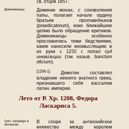
св. отцов 1857.
Доминиканцы.
Доминик монах, с соизволения
папы, полагает начало ордену
братьев
проповедников
(praedicatorum), коих ближайшею
целию было обращение еритиков.
Доминиканцы особенно
прославились теми бедствиями,
какие наносили иномыслящим; в
их руки с 1232 г. попал
суд
инквизиции
(так назыв. banctum
oficium).
[1206-1]
Димотих составлял
владение некоего знатного грека,
признавшего себя вассалом
латин. империи.
Лето от Р. Хр. 1208, Федора
Ласкариса 5.
Греч. патриарх в
В споре за антиохийское
Антиохии.
княжество между королем