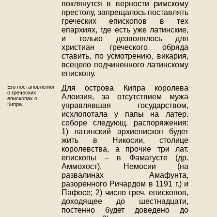
поклянутся в верности римскому
престолу, запрещалось поставлять
греческих епископов в тех
епархиях, где есть уже латинские,
и только дозволялось для
христиан греческого обряда
ставить, по усмотрению, викария,
всецело подчиненного латинскому
епископу.
Его постановления
Для острова Кипра королева
о греческих
Алоизия, за отсутствием мужа
епископах о.
Кипра.
управлявшая государством,
исхлопотала у папы на латер.
соборе следующ. распоряжения:
1) латинский архиепископ будет
жить в Никосии, столице
королевства, а прочие три лат.
епископы – в Фамагусте (др.
Аммохост), Немосии (на
развалинах Амафунта,
разоренного Ричардом в 1191 г.) и
Пафосе; 2) число греч. епископов,
доходящее до шестнадцати,
постенно будет доведено до