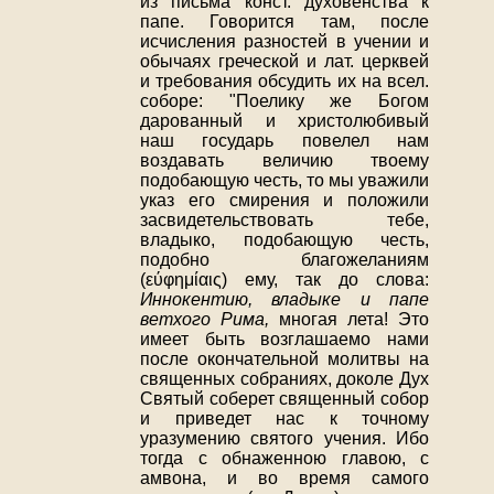
из письма конст. духовенства к
папе. Говорится там, после
исчисления разностей в учении и
обычаях греческой и лат. церквей
и требования обсудить их на всел.
соборе: "Поелику же Богом
дарованный и христолюбивый
наш государь повелел нам
воздавать величию твоему
подобающую честь, то мы уважили
указ его смирения и положили
засвидетельствовать тебе,
владыко, подобающую честь,
подобно благожеланиям
(εύφημίαις) ему, так до слова:
Иннокентию, владыке и папе
ветхого Рима,
многая лета! Это
имеет быть возглашаемо нами
после окончательной молитвы на
священных собраниях, доколе Дух
Святый соберет священный собор
и приведет нас к точному
уразумению святого учения. Ибо
тогда с обнаженною главою, с
амвона, и во время самого