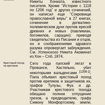
Никиты Хониата, известного
писателя. Кроме "Истории с 1118
по 1206 год" и других сочинений,
он написал еще "Сокровище
православной веры" в 27 книгах,
сочинение в догматико-
полемическом духи против ересей
древних и новых (павликиан,
богомилов, сарацин); приводя
свидетельства из Писания и отцов,
он и соображениями здравого
разума опровергает заблуждения.
См.
Успенского
Никита Акоминат
из Хон – Спб. 1874.
Кристовый поход
Сего года папский легат в
на еретиков.
Провансе, Кастельно, убит
[1208-1]
некоторыми вальденсами
.
Папа объявил крестовый поход
против еретиков и защитников их,
графов Тулузы, Фуа и др.
Участникам крестового похода
обещано полное отпущение
грехов, а предводителю, графу
Симону Монфортскому, земли,