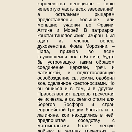
королевства, венециане – свою
четвертую часть всех завоеваний,
а остальным рыцарям
предоставлены большие или
меньшие участки во Фракии,
Аттике и Морей. В патриархи
константинопольские избран был
один из членов венец.
духовенства, Фома Морозини. –
Папа, признав во всем
случившемся волю Божию, будто
бы устроявшую таким образом
соединение церквей, греч. и
латинской, и подготовлявшую
освобождение св. земли, одобрил
все, сделанное крестоносцами. Но
он ошибся и в том, и в другом.
Православная церковь греческая
не исчезла, а св. землю стали для
берегов Босфора и стран
европейской Греции бросать и те
латиняне, кои находились в ней,
предпочитая соседству с
магометанами более легкую
добычу в землях греческих. –