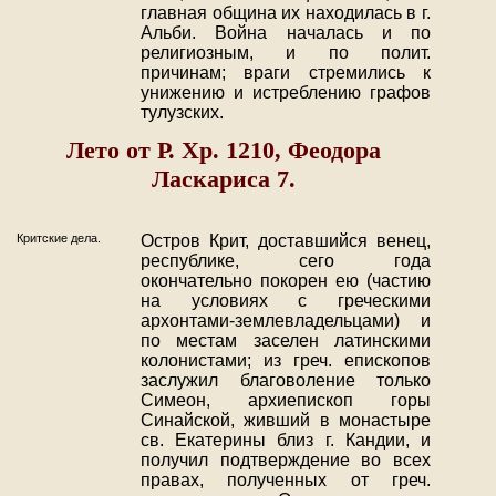
главная община их находилась в г.
Альби. Война началась и по
религиозным, и по полит.
причинам; враги стремились к
унижению и истреблению графов
тулузских.
Лето от Р. Хр. 1210, Феодора
Ласкариса 7.
Критские дела.
Остров Крит, доставшийся венец,
республике, сего года
окончательно покорен ею (частию
на условиях с греческими
архонтами-землевладельцами) и
по местам заселен латинскими
колонистами; из греч. епископов
заслужил благоволение только
Симеон, архиепископ горы
Синайской, живший в монастыре
св. Екатерины близ г. Кандии, и
получил подтверждение во всех
правах, полученных от греч.