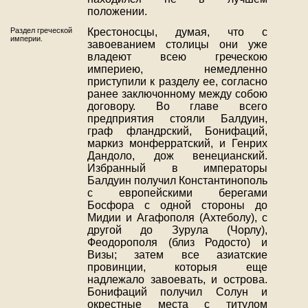
положении.
Раздел греческой
Крестоносцы, думая, что с
империи.
завоеванием столицы они уже
владеют всею греческою
империею, немедленно
приступили к разделу ее, согласно
ранее заключонному между собою
договору. Во главе всего
предприятия стояли Балдуин,
граф фландрский, Бонифаций,
маркиз монферратский, и Генрих
Дандоло, дож венецианский.
Избранный в императоры
Балдуин получил Константинополь
с европейскими берегами
Босфора с одной стороны до
Мидии и Агафополя (Ахтеболу), с
другой до Зурула (Чорлу),
Феодорополя (близ Родосто) и
Визы; затем все азиатские
провинции, которыя еще
надлежало завоевать, и острова.
Бонифаций получил Солун и
окрестные места с титулом