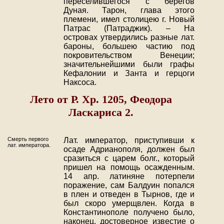
переселившегося с берегов
Дуная. Тарон, глава этого
племени, имел столицею г. Новый
Патрас (Патраджик). – На
островах утвердились разные лат.
бароны, большею частию под
покровительством Венеции;
значительнейшими были графы
Кефалонии и Занта и герцоги
Наксоса.
Лето от Р. Хр. 1205, Феодора
Ласкариса 2.
Смерть первого
Лат. император, приступивши к
лат. императора.
осаде Адрианополя, должен был
сразиться с царем болг., который
пришел на помощь осажденным.
14 апр. латиняне потерпели
поражение, сам Балдуин попался
в плен и отведен в Тырнов, где и
был скоро умерщвлен. Когда в
Константинополе получено было,
наконец, достоверное известие о