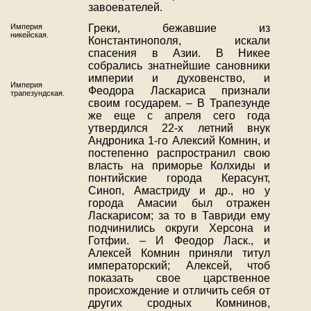
завоевателей.
Империя
Греки, бежавшие из
никейская.
Константинополя, искали
спасения в Азии. В Никее
собрались знатнейшие сановники
империи и духовенство, и
Империя
Феодора Ласкариса признали
трапезундская.
своим государем. – В Трапезунде
же еще с апреля сего года
утвердился 22-х летний внук
Андроника 1-го Алексий Комнин, и
постепенно распространил свою
власть на приморье Колхиды и
понтийские города Керасунт,
Синоп, Амастриду и др., но у
города Амасии был отражен
Ласкарисом; за то в Тавриди ему
подчинились округи Херсона и
Готфии. – И Феодор Ласк., и
Алексей Комнин приняли титул
императорский; Алексей, чтоб
показать свое царственное
происхождение и отличить себя от
других сродных Комнинов,