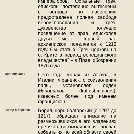
императоров. Остальные греч.
епископы постепенно вытеснены
с острова, но населению
предоставлена полная свобода
вероисповедания, и греч.
духовенство получало
посвящение от прав. епископов
других мест. Первый лат.
архиепископ появляется к 1212
году. См. статью "Греч, церковь на
о. Крите в период венецианского
владычества" – в Прав. обозрении
1876 года.
Францисканы.
Сего года монах из Ассиза, в
Италии, Франциск, с соизволения
папы, установляет орден
Миноритов
(fratresbminores),
извесных более под именем
францискан.
Собор в Теркове.
Борил, царь болгарский (с 1207 до
1217), обращает внимание на
размножившихся в его владениях
еретиков богомолилов и "послал
собрать их по всей области своей