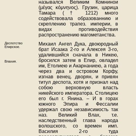
назывался Великим Комнинои
(μέγας κόμνηνος). Грузин, царица
Тамара († 1212) много
содействовала образованнию и
скреплению трапез. империи, в
видах противодействия
распространению магометанства.
Деспотство
Михаил Ангел Дука, двоюродный
Епирское.
брат Исаака 2-го и Алексея 3-го,
удалившийся сначала в Никею,
бросился затем в Епир, овладел
Влахия.
им, Етолиею и Акарнаниею, а года
через два и островом Корфу,
изгнав венец. дворян, и привян
титул деспота, хотя и признал над
собою верховную власть
никейского императора. Столицею
его был г. Янина. – И в горах
южного Эпира и Фессалии
удержал свою независимость так
наз. Великий Влах, т.е.
наследственный глава народа
волошского, со времен имп.
Василия 2-го туда