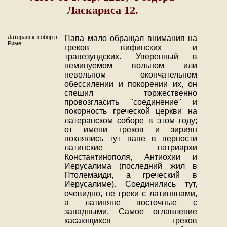
Ласкариса 12.
Латеранск. собор в
Папа мало обращал внимания на
Риме.
греков вифинских и
трапезундских. Уверенный в
неминуемом вольном или
невольном окончательном
обессилении и покорении их, он
спешил торжественно
провозгласить "соединение" и
покорность греческой церкви на
латеранском соборе в этом году;
от имени греков и зириян
поклялись тут папе в верности
латинские патриархи
Константинополя, Антиохии и
Иерусалима (последний жил в
Птолемаиди, а греческий в
Иерусалиме). Соединились тут,
очевидно, не греки с латинянами,
а латиняне восточные с
западными. Самое оглавление
касающихся греков