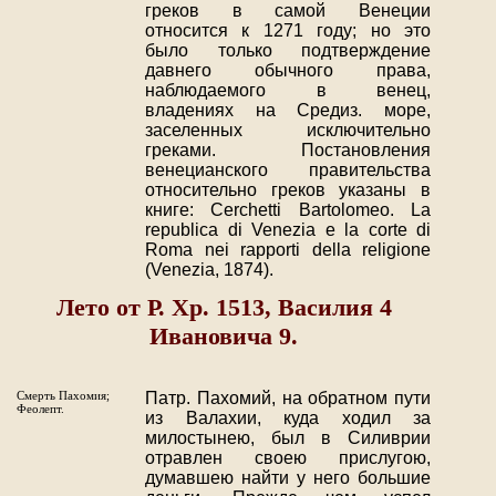
греков в самой Венеции
относится к 1271 году; но это
было только подтверждение
давнего обычного права,
наблюдаемого в венец,
владениях на Средиз. море,
заселенных исключительно
греками. Постановления
венецианского правительства
относительно греков указаны в
книге: Cerchetti Bartolomeo. La
republica di Venezia e la corte di
Roma nei rapporti della religione
(Venezia, 1874).
Лето от Р. Хр. 1513, Василия 4
Ивановича 9.
Смерть Пахомия;
Патр. Пахомий, на обратном пути
Феолепт.
из Валахии, куда ходил за
милостынею, был в Силиврии
отравлен своею прислугою,
думавшею найти у него большие