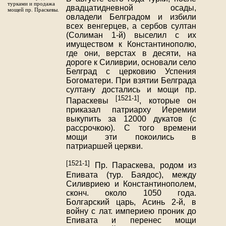
турками и продажа
двадцатидневной осады,
мощей пр. Праскевы.
овладели Белградом и избили
всех венгерцев, а сербов султан
(Солиман 1-й) выселил с их
имуществом к Константинополю,
где они, верстах в десяти, на
дороге к Силиврии, основали село
Белград с церковию Успения
Богоматери. При взятии Белграда
султану достались и мощи пр.
[1521-1]
Параскевы
, которые он
приказал патриарху Иеремии
выкупить за 12000 дукатов (с
рассрочкою). С того времени
мощи эти покоились в
патриаршей церкви.
[1521-1]
Пр. Параскева, родом из
Епивата (тур. Баядос), между
Силивриею и Константинополем,
сконч. около 1050 года.
Болгарский царь, Асинь 2-й, в
войну с лат. империею проник до
Епивата и перенес мощи