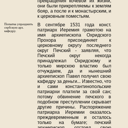
прекращения кочевой их жизни,
они были прикрепляемы к землям
бояр, а после и к монастырским, и
к церковным поместьям.
Попытка упразднить
В сентябре 1531 года конст.
сербскую арх.
патриарх Иеремия грамотою на
кафедру.
имя архиепископа Охридского
Прохора присоединяет к
церковному округу последнего
округ Печский - заявляя, что
Печский округ некогда
принадлежал Охридскому и
только мирскою властию был
отчуждаем, да и нынешний
архиепископ Павел получил свою
кафедру за деньги... Известно, что
и сами константинопольские
патриархи платили за свой сан;
потому обвинение печского в
подобном преступлении скрывает
другие причины. Распоряжение
патриарха Иеремии оказалось
преждевременным и осталось
только на бумаге; печский
архиепископ отстоял свою