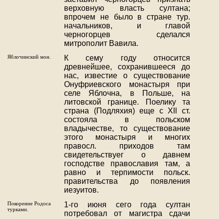
верховную власть султана;
впрочем не было в стране тур.
начальников, и главой
черногорцев сделался
митрополит Вавила.
Яблочинский мон.
К сему году относится
древнейшее, сохранившееся до
нас, известие о существование
Онуфриевского монастыря при
селе Яблочна, в Польше, на
литовской границе. Поелику та
страна (Подляхия) еще с XII ст.
состояла в польском
владычестве, то существование
этого монастыря и многих
правосл. приходов там
свидетельствуег о давнем
господстве православия там, а
равно и терпимости польск.
правительства до появления
иезуитов.
Покорение Родоса
1-го июня сего года султан
турками.
потребовал от магистра сдачи