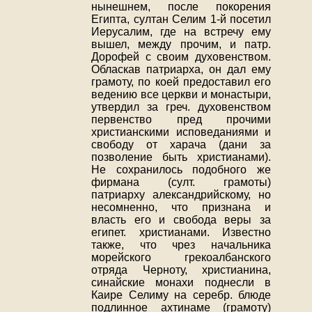
нынешнем, после покорения
Египта, султан Селим 1-й посетил
Иерусалим, где на встречу ему
вышел, между прочим, и патр.
Дорофей с своим духовенством.
Обласкав патриарха, он дал ему
грамоту, по коей предоставил его
ведению все церкви и монастыри,
утвердил за греч. духовенством
первенство пред прочими
христианскими исповеданиями и
свободу от харача (дани за
позволение быть христианами).
Не сохранилось подобного же
фирмана (султ. грамоты)
патриарху александрийскому, но
несомненно, что признана и
власть его и свобода веры за
египет. христианами. Известно
также, что чрез начальника
морейского грекоалбанского
отряда Черноту, христианина,
синайские монахи поднесли в
Каире Селиму на серебр. блюде
подлинное ахтинаме (грамоту)