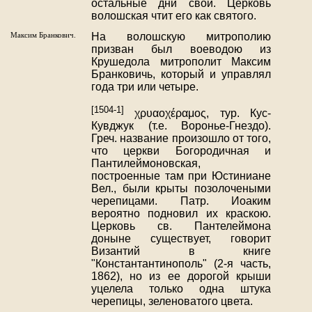
остальные дни свои. Церковь
волошская чтит его как святого.
Максим Бранкович.
На волошскую митрополию
призван был воеводою из
Крушедола митрополит Максим
Бранковичь, который и управлял
года три или четыре.
[1504-1]
χρυαοχέραμος, тур. Кус-
Кувджук (т.е. Воронье-Гнездо).
Греч. название произошло от того,
что церкви Богородичная и
Пантилеймоновская,
построенные там при Юстиниане
Вел., были крыты позолочеными
черепицами. Патр. Иоаким
вероятно подновил их краскою.
Церковь св. Пантелеймона
доныне существует, говорит
Византий в книге
"Константантинополь" (2-я часть,
1862), но из ее дорогой крыши
уцелела только одна штука
черепицы, зеленоватого цвета.