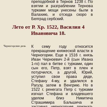
преподобной в Тернов 1238 г. По
взятии и разграблении Тернова
турками мощи унесены были в
Валахию, и отсюда скоро в
Белград сербский.
Лето от Р. Хр. 1522, Василия 4
Ивановича 18.
Черногорские дела.
К сему году относится
прекращение княжеской власти в
Черногории. Еще в 1516 г. князь
Иван Черноевич 2-й (сын Ивана
1-го) пал в битве с турками, один
сын его, Петр, взят в плен и
потурчился, а другой, Юрий,
уступил свои права дяде,
Стефану 4-му, и удалился в
Рагузу, затем в Венгрию. Но в
1522 г. ренегата Петр с турками
изгнал Стефана и владевшего
уделом близ Никитича
Страшимира Бальшича и
заставил черногорцев признать