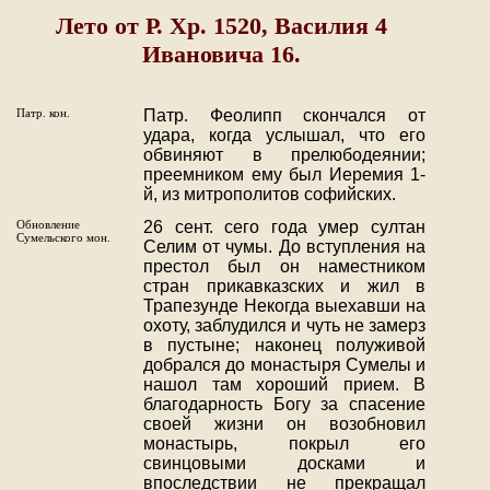
Лето от Р. Хр. 1520, Василия 4
Ивановича 16.
Патр. кон.
Патр. Феолипп скончался от
удара, когда услышал, что его
обвиняют в прелюбодеянии;
преемником ему был Иеремия 1-
й, из митрополитов софийских.
Обновление
26 сент. сего года умер султан
Сумельского мон.
Селим от чумы. До вступления на
престол был он наместником
стран прикавказских и жил в
Трапезунде Некогда выехавши на
охоту, заблудился и чуть не замерз
в пустыне; наконец полуживой
добрался до монастыря Сумелы и
нашол там хороший прием. В
благодарность Богу за спасение
своей жизни он возобновил
монастырь, покрыл его
свинцовыми досками и
впоследствии не прекращал