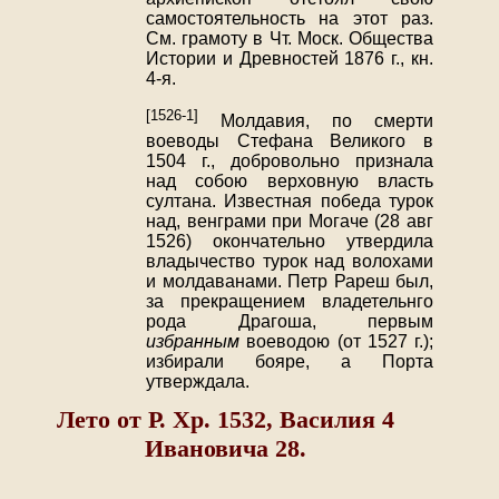
самостоятельность на этот раз.
См. грамоту в Чт. Моск. Общества
Истории и Древностей 1876 г., кн.
4-я.
[1526-1]
Молдавия, по смерти
воеводы Стефана Великого в
1504 г., добровольно признала
над собою верховную власть
султана. Известная победа турок
над, венграми при Могаче (28 авг
1526) окончательно утвердила
владычество турок над волохами
и молдаванами. Петр Рареш был,
за прекращением владетельнго
рода Драгоша, первым
избранным
воеводою (от 1527 г.);
избирали бояре, а Порта
утверждала.
Лето от Р. Хр. 1532, Василия 4
Ивановича 28.