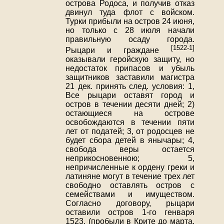
острова Родоса, и получив отказ
двинул туда флот с войском.
Турки прибыли на остров 24 июня,
но только с 28 июля начали
правильную осаду города.
[1522-1]
Рыцари и граждане
оказывали геройскую защиту, но
недостаток припасов и убыль
защитников заставили магистра
21 дек. принять след. условия: 1,
Все рыцари оставят город и
остров в течении десяти дней; 2)
остающиеся на острове
освобождаются в течении пяти
лет от податей; 3, от родосцев не
будет сбора детей в янычары; 4,
свобода веры остается
неприкосновенною; 5,
непричисленные к ордену греки и
латиняне могут в течение трех лет
свободно оставлять остров с
семействами и имуществом.
Согласно договору, рыцари
оставили остров 1-го генваря
1523, (пробыли в Крите до марта,