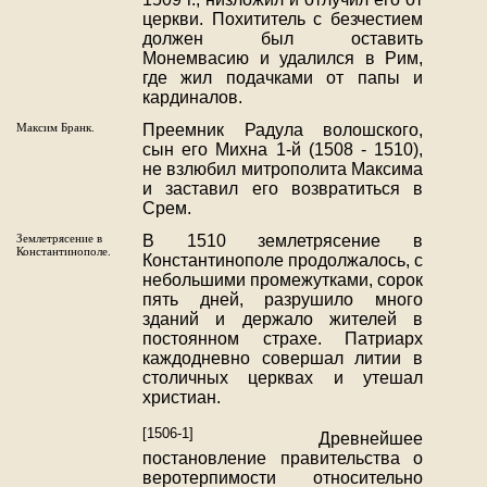
церкви. Похититель с безчестием
должен был оставить
Монемвасию и удалился в Рим,
где жил подачками от папы и
кардиналов.
Максим Бранк.
Преемник Радула волошского,
сын его Михна 1-й (1508 - 1510),
не взлюбил митрополита Максима
и заставил его возвратиться в
Срем.
Землетрясение в
В 1510 землетрясение в
Константинополе.
Константинополе продолжалось, с
небольшими промежутками, сорок
пять дней, разрушило много
зданий и держало жителей в
постоянном страхе. Патриарх
каждодневно совершал литии в
столичных церквах и утешал
христиан.
[1506-1]
Древнейшее
постановление правительства о
веротерпимости относительно