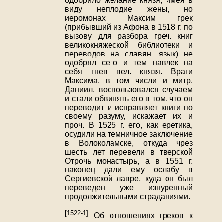
одобрило желание князя, имея в
виду неплодие жены, но
иеромонах Максим грек
(прибывший из Афона в 1518 г. по
вызову для разбора греч. книг
великокняжеской библиотеки и
переводов на славян. язык) не
одобрял сего и тем навлек на
себя гнев вел. князя. Враги
Максима, в том числи и митр.
Даниил, воспользовался случаем
и стали обвинять его в том, что он
переводит и исправляет книги по
своему разуму, искажает их и
проч. В 1525 г. его, как еретика,
осудили на темничное заключение
в Волоколамске, откуда чрез
шесть лет перевели в тверской
Отрочь монастырь, а в 1551 г.
наконец дали ему ослабу в
Сергиевской лавре, куда он был
переведен уже изнуренный
продолжительными страданиями.
[1522-1]
Об отношениях греков к