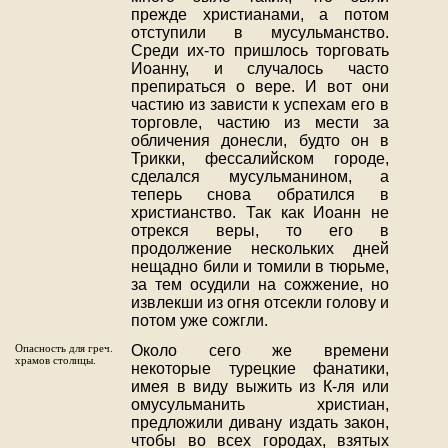
прежде христианами, а потом
отступили в мусульманство.
Среди их-то пришлось торговать
Иоанну, и случалось часто
препираться о вере. И вот они
частию из зависти к успехам его в
торговле, частию из мести за
обличения донесли, будто он в
Трикки, фессалийском городе,
сделался мусульманином, а
теперь снова обратился в
христианство. Так как Иоанн не
отрекся веры, то его в
продолжение нескольких дней
нещадно били и томили в тюрьме,
за тем осудили на сожжение, но
извлекши из огня отсекли голову и
потом уже сожгли.
Опасность для греч.
Около сего же времени
храмов столицы.
некоторые турецкие фанатики,
имея в виду выжить из К-ля или
омусульманить христиан,
предложили дивану издать закон,
чтобы во всех городах, взятых