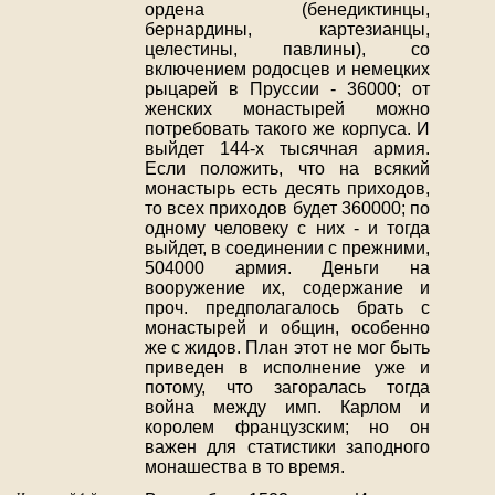
ордена (бенедиктинцы,
бернардины, картезианцы,
целестины, павлины), со
включением родосцев и немецких
рыцарей в Пруссии - 36000; от
женских монастырей можно
потребовать такого же корпуса. И
выйдет 144-х тысячная армия.
Если положить, что на всякий
монастырь есть десять приходов,
то всех приходов будет 360000; по
одному человеку с них - и тогда
выйдет, в соединении с прежними,
504000 армия. Деньги на
вооружение их, содержание и
проч. предполагалось брать с
монастырей и общин, особенно
же с жидов. План этот не мог быть
приведен в исполнение уже и
потому, что загоралась тогда
война между имп. Карлом и
королем французским; но он
важен для статистики заподного
монашества в то время.