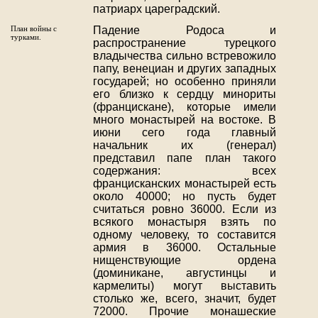
патриарх цареградский.
План войны с
Падение Родоса и
турками.
распространение турецкого
владычества сильно встревожило
папу, венециан и других западных
государей; но особенно приняли
его близко к сердцу минориты
(францискане), которые имели
много монастырей на востоке. В
июни сего года главный
начальник их (генерал)
представил папе план такого
содержания: всех
францисканских монастырей есть
около 40000; но пусть будет
считаться ровно 36000. Если из
всякого монастыря взять по
одному человеку, то составится
армия в 36000. Остальные
нищенствующие ордена
(доминикане, августинцы и
кармелиты) могут выставить
столько же, всего, значит, будет
72000. Прочие монашеские