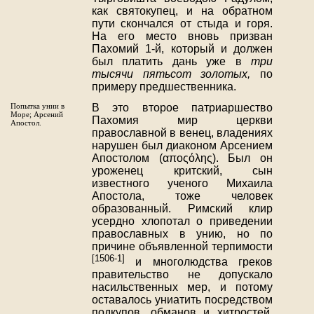
как святокупец, и на обратном
пути скончался от стыда и горя.
На его место вновь призван
Пахомий 1-й, который и должен
был платить дань уже в
три
тысячи пятьсот золотых,
по
примеру предшественника.
Попытка унии в
В это второе патриаршество
Море; Арсений
Пахомия мир церкви
Апостол.
православной в венец, владениях
нарушен был диаконом Арсением
Апостолом (αποςόλης). Был он
уроженец критский, сын
известного ученого Михаила
Апостола, тоже человек
образованный. Римский клир
усердно хлопотал о приведении
православных в унию, но по
причине объявленной терпимости
[1506-1]
и многолюдства греков
правительство не допускало
насильственных мер, и потому
оставалось униатить посредством
подкупов, обманов и хитростей.