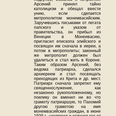
Арсений принял тайно
католицизм и обещал ввести
унию, если сделается
митрополитом монемвасийским.
Заручившись письмами от легата
папского и указом от
правительства, он прибыл из
Венеции в Монеивасию,
пригласил епископа элийского и
посвящон им сначала в иереи, а
потом в митрополиты; законный
же митрополит должен был
удалиться и стал жить в Короне.
Таким образом Арсений, без
ведома патриарха, сделался
архиереем и стал посвящать
приходящих из Крита и др. мест.
Патриарх сначала запретил ему
священнослужение, как
незаконно рукоположенному, но
поелику он вменил ни во что
грамоту патриаршую, то Пахомий
другою грамотою на имя
монемвасийских граждан, в июне
1509 г., низложил и отлучил его от