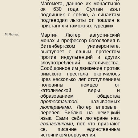
Магомета, данное их монастырю
ок. 630 года. Султан взял
подлинник с собою, а синаитам
подтвердил льготы от пошлин в
пристанях и таможнях турецких.
М.Лютер.
Мартин Лютер, августинский
монах и профессор богословия в
Витенбергском университете,
выступает с явным протестом
против индульгенций и других
злоупотреблений католичества.
Сообщонное им движение против
римского престола окончилось
чрез несколько лет отступлением
половины немцев от
католической веры и
образованием общества
протестантов,
называемых
лютеранами.
Лютер впервые
перевел Библию на немецкий
язык. Сами себя лютеране наз.
евангеликами,
пот. что признают
св. писание единственньм
источником вероучения.