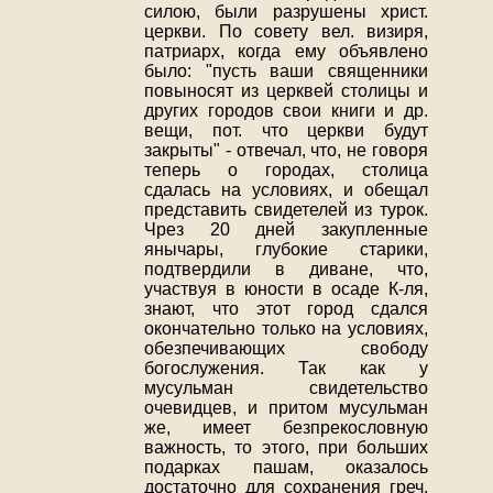
силою, были разрушены христ.
церкви. По совету вел. визиря,
патриарх, когда ему объявлено
было: "пусть ваши священники
повыносят из церквей столицы и
других городов свои книги и др.
вещи, пот. что церкви будут
закрыты" - отвечал, что, не говоря
теперь о городах, столица
сдалась на условиях, и обещал
представить свидетелей из турок.
Чрез 20 дней закупленные
янычары, глубокие старики,
подтвердили в диване, что,
участвуя в юности в осаде К-ля,
знают, что этот город сдался
окончательно только на условиях,
обезпечивающих свободу
богослужения. Так как у
мусульман свидетельство
очевидцев, и притом мусульман
же, имеет безпрекословную
важность, то этого, при больших
подарках пашам, оказалось
достаточно для сохранения греч.