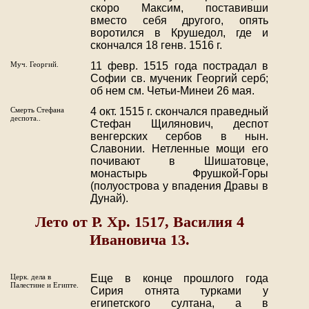
скоро Максим, поставивши
вместо себя другого, опять
воротился в Крушедол, где и
скончался 18 генв. 1516 г.
Муч. Георгий.
11 февр. 1515 года пострадал в
Софии св. мученик Георгий серб;
об нем см. Четьи-Минеи 26 мая.
Смерть Стефана
4 окт. 1515 г. скончался праведный
деспота..
Стефан Щилянович, деспот
венгерских сербов в нын.
Славонии. Нетленные мощи его
почивают в Шишатовце,
монастырь Фрушкой-Горы
(полуострова у впадения Дравы в
Дунай).
Лето от Р. Хр. 1517, Василия 4
Ивановича 13.
Церк. дела в
Еще в конце прошлого года
Палестине и Египте.
Сирия отнята турками у
египетского султана, а в