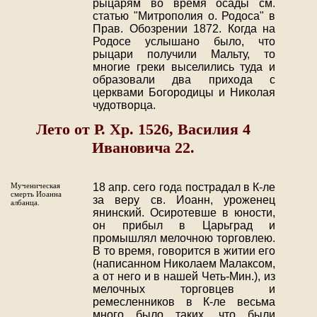
рыцарям во время осады см.
статью "Митрополия о. Родоса" в
Прав. Обозрении 1872. Когда на
Родосе услышано было, что
рыцари получили Мальту, то
многие греки выселились туда и
образовали два прихода с
церквами Богородицы и Николая
чудотворца.
Лето от Р. Хр. 1526, Василия 4
Ивановича 22.
Мученическая
18 апр. сего года пострадал в К-ле
смерть Иоанна
за веру св. Иоанн, уроженец
албанца.
янинский. Осиротевше в юности,
он прибыл в Царьград и
промышлял мелочною торговлею.
В то время, говорится в житии его
(написанном Николаем Малаксом,
а от него и в нашей Четь-Мин.), из
мелочных торговцев и
ремесленников в К-ле весьма
много было таких, что были