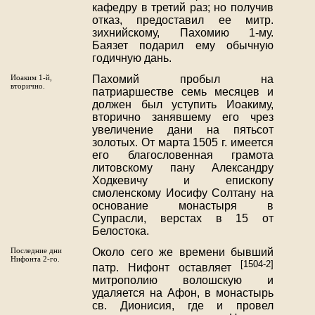
кафедру в третий раз; но получив
отказ, предоставил ее митр.
зихнийскому, Пахомию 1-му.
Баязет подарил ему обычную
годичную дань.
Иоаким 1-й,
Пахомий пробыл на
вторично.
патриаршестве семь месяцев и
должен был уступить Иоакиму,
вторично занявшему его чрез
увеличение дани на пятьсот
золотых. От марта 1505 г. имеется
его благословенная грамота
литовскому пану Александру
Ходкевичу и епископу
смоленскому Иосифу Солтану на
основание монастыря в
Супрасли, верстах в 15 от
Белостока.
Последние дни
Около сего же времени бывший
Нифонта 2-го.
[1504-2]
патр. Нифонт оставляет
митрополию волошскую и
удаляется на Афон, в монастырь
св. Дионисия, где и провел