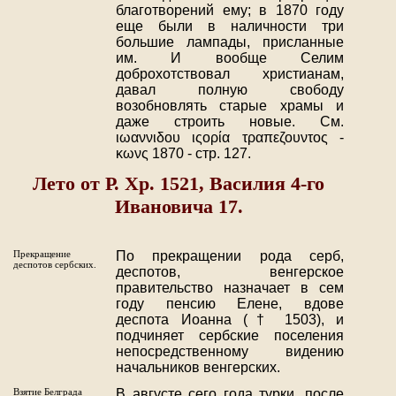
благотворений ему; в 1870 году
еще были в наличности три
большие лампады, присланные
им. И вообще Селим
доброхотствовал христианам,
давал полную свободу
возобновлять старые храмы и
даже строить новые. См.
ιωαννιδου ιςορία τραπεζουντος -
κωνς 1870 - стр. 127.
Лето от Р. Хр. 1521, Василия 4-го
Ивановича 17.
Прекращение
По прекращении рода серб,
деспотов сербских.
деспотов, венгерское
правительство назначает в сем
году пенсию Елене, вдове
деспота Иоанна († 1503), и
подчиняет сербские поселения
непосредственному видению
начальников венгерских.
Взятие Белграда
В августе сего года турки, после