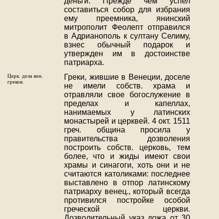
деньги. Прежде чем успел
составиться собор для избрания
ему преемника, янинский
митрополит Феолепт отправился
в Адрианополь к султану Селиму,
взнес обычный подарок и
утвержден им в достоинстве
патриарха.
Церк. дела вен.
Греки, жившие в Венеции, доселе
греков.
не имели собств. храма и
отравляли свое богослужение в
пределах и капеллах,
нанимаемых у латинских
монастырей и церквей. 4 окт. 1511
греч. община просила у
правительства дозволения
построить собств. церковь, тем
более, что и жиды имеют свои
храмы и синагоги, хоть они и не
считаются католиками: последнее
выставлено в отпор латинскому
патриарху венец., который всегда
противился постройке особой
греческой церкви.
Дозволительный указ дожа от 30