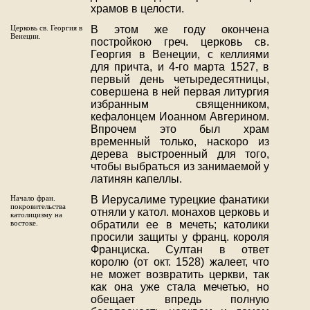
храмов в целости.
Церковь св. Георгия в
В этом же году окончена
Венеции.
постройкою греч. церковь св.
Георгия в Венеции, с келлиями
для причта, и 4-го марта 1527, в
первый день четыредесятницы,
совершена в ней первая литургия
избранным священником,
кефалонцем Иоанном Авгерином.
Впрочем это был храм
временный только, наскоро из
дерева выстроенный для того,
чтобы выбраться из занимаемой у
латинян капеллы.
Начало фран.
В Иерусалиме турецкие фанатики
покровительства
отняли у катол. монахов церковь и
католицизму на
востоке.
обратили ее в мечеть; католики
просили защиты у франц. короля
Франциска. Султан в ответ
королю (от окт. 1528) жалеет, что
не может возвратить церкви, так
как она уже стала мечетью, но
обещает впредь полную