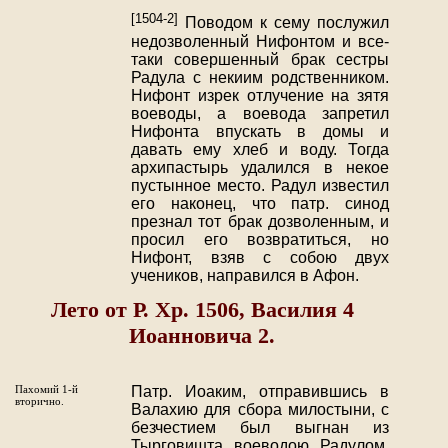
[1504-2]
Поводом к сему послужил
недозволенный Нифонтом и все-
таки совершенный брак сестры
Радула с некиим родственником.
Нифонт изрек отлучение на зятя
воеводы, а воевода запретил
Нифонта впускать в домы и
давать ему хлеб и воду. Тогда
архипастырь удалился в некое
пустынное место. Радул известил
его наконец, что патр. синод
презнал тот брак дозволенным, и
просил его возвратиться, но
Нифонт, взяв с собою двух
учеников, направился в Афон.
Лето от Р. Хр. 1506, Василия 4
Иоанновича 2.
Пахомий 1-й
Патр. Иоаким, отправившись в
вторично.
Валахию для сбора милостыни, с
безчестием был выгнан из
Тырговишта воеводою Радулом,