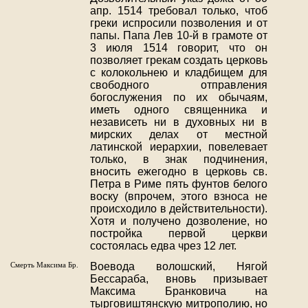
апр. 1514 требовал только, чтоб
греки испросили позволения и от
папы. Папа Лев 10-й в грамоте от
3 июля 1514 говорит, что он
позволяет грекам создать церковь
с колокольнею и кладбищем для
свободного отправления
богослужения по их обычаям,
иметь одного священника и
независеть ни в духовных ни в
мирских делах от местной
латинской иерархии, повелевает
только, в знак подчинения,
вносить ежегодно в церковь св.
Петра в Риме пять фунтов белого
воску (впрочем, этого взноса не
происходило в действительности).
Хотя и получено дозволение, но
постройка первой церкви
состоялась едва чрез 12 лет.
Смерть Максима Бр.
Воевода волошский, Нягой
Бессараба, вновь призывает
Максима Бранковича на
тырговиштянскую митрополию, но