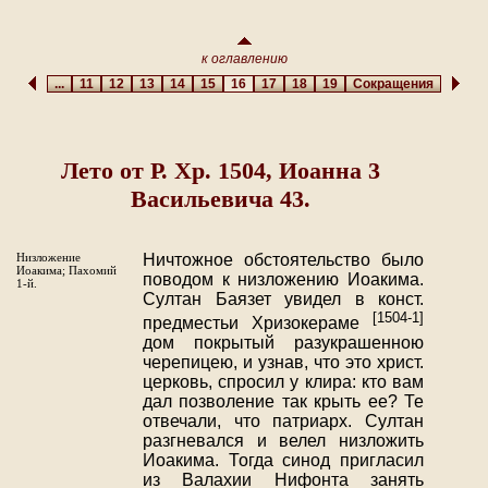
к оглавлению
...
11
12
13
14
15
16
17
18
19
Сокращения
Лето от Р. Хр. 1504, Иоанна 3
Васильевича 43.
Низложение
Ничтожное обстоятельство было
Иоакима; Пахомий
поводом к низложению Иоакима.
1-й.
Султан Баязет увидел в конст.
[1504-1]
предместьи Хризокераме
дом покрытый разукрашенною
черепицею, и узнав, что это христ.
церковь, спросил у клира: кто вам
дал позволение так крыть ее? Те
отвечали, что патриарх. Султан
разгневался и велел низложить
Иоакима. Тогда синод пригласил
из Валахии Нифонта занять