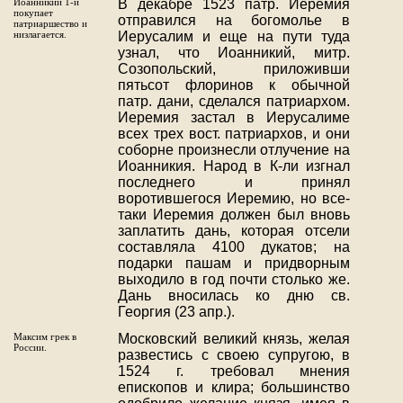
Иоанникий 1-й
В декабре 1523 патр. Иеремия
покупает
отправился на богомолье в
патриаршество и
низлагается.
Иерусалим и еще на пути туда
узнал, что Иоанникий, митр.
Созопольский, приложивши
пятьсот флоринов к обычной
патр. дани, сделался патриархом.
Иеремия застал в Иерусалиме
всех трех вост. патриархов, и они
соборне произнесли отлучение на
Иоанникия. Народ в К-ли изгнал
последнего и принял
воротившегося Иеремию, но все-
таки Иеремия должен был вновь
заплатить дань, которая отсели
составляла 4100 дукатов; на
подарки пашам и придворным
выходило в год почти столько же.
Дань вносилась ко дню св.
Георгия (23 апр.).
Максим грек в
Московский великий князь, желая
России.
развестись с своею супругою, в
1524 г. требовал мнения
епископов и клира; большинство