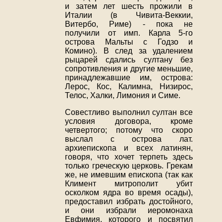
и затем лет шесть прожили в
Италии (в Чивита-Веккии,
Витербо, Риме) - пока не
получили от имп. Карла 5-го
острова Мальты с Годзо и
Комино). В след за удалением
рыцарей сдались султану без
сопротивления и другие меньшие,
принадлежавшие им, острова:
Лерос, Кос, Калимна, Низирос,
Телос, Халки, Лимония и Симе.
Совестливо выполнил султан все
условия договора, кроме
четвертого; потому что скоро
выслал с острова лат.
архиепископа и всех латинян,
говоря, что хочет терпеть здесь
только греческую церковь. Грекам
же, не имевшим епископа (так как
Климент митрополит убит
осколком ядра во время осады),
предоставил избрать достойного,
и они избрали иеромонаха
Евфимия, которого и посвятил