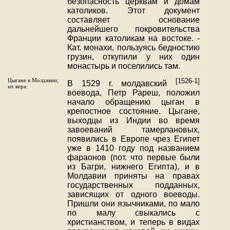
безопасность церквам и домам
католиков. Этот документ
составляет основание
дальнейшего покровительства
Франции католикам на востоке. -
Кат. монахи, пользуясь бедностию
грузин, откупили у них один
монастырь и поселились там.
Цыгане в Молдавии;
[1526-1]
В 1529 г. молдавский
их вера.
воевода, Петр Рареш, положил
начало обращению цыган в
крепостное состояние. Цыгане,
выходцы из Индии во время
завоеваний тамерлановых,
появились в Европе чрез Египет
уже в 1410 году под названием
фараонов (пот. что первые были
из Багри, нижнего Египта), и в
Молдавии приняты на правах
государственных подданных,
зависящих от одного воеводы.
Пришли они язычниками, по мало
по малу свыкались с
христианством, и теперь в видах