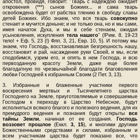
апостол, провидя, говорит: "Тварь с надеждою ожидает
откровения (***) сынов Божиих... и сама тварь
освобождена будет от рабства тлению в свободу славы
детей Божиих. Ибо знаем, что вся тварь
совокупно
стенает и мучится доныне; и не только она, но и мы сами,
имея начаток Духа, и мы в себе стенаем, ожидая
усыновления, искупления
тела нашего
" (!Рим. 8, 19-23
тело! + Еф. 5, 23 (!) Флп. 3, 21, Евр. 10, 5). И потому мы
знаем, что Господь, восстанавливая безгрешность нашу,
восстановит и рай, насаждение руки Своей, и мы, если
сподобимся, узрим его, и опять в нем Господа, и всю
первозданную красоту Земли, даже еще более
благодатную по чрезвычайной благодати благоволения
любви Господней к избранным Своим (2 Пет. 3, 13).
3. Избранные и блаженные участники первого
воскресения мертвых и Тысячелетнего царства
Господнего на Земле, приуготовляемые и совершаемые
Господом к переходу в Царство Небесное, будут
исполняться всякого благого и полезного ведения, для их
премудрого ведения и познания будут открыты
все
тайны Земли
, начиная от ее создания.
Господь
воззовет прошлое
(Еккл.
3, 15
), и многими другими
Божественными средствами и силами, избранным и
всем участникам царства будет показано все, что