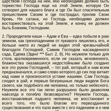
царством Господа на ней, ибо необходимо должно быть
торжество Господа еще на этой Земле, которую Он
сотворил для нашего блага и где Он был спасительным
пришествием Своим и где пострадал, пролив Свою
Кровь. Не сатана, но Господь необходимо должен
восторжествовать на этой Земле, и конец ее должен
быть Божиим, Господним.
2. Прародители наши – Адам и Ева – едва побыли в раю
земном, как грехопадением от лукавого лишились его, и
больше никто из людей не видел этой чрезвычайной
благодати Господней, Самим Господом насажденного
сада, Едема (Эден! *** Быт. 2, 8). Но неужели только для
столь кратковременного, если не сказать мгновенного,
блаженства оказавшихся недостойными было создано
все это рукою Господней, – тот рай, который и нам всем
предназначался, и само слово которого до сих пор витает
над нами и произносится устами нашими. Сам Господь
сходил в рай, и первые безгрешные люди видели Бога
своего, как подобного им человека, но только небесного.
Неужели все это так легко разрушено было диаволом
навсегда и погибло безвозвратно? Неужели Господь,
восстанавливая падшего человека, не восстановит и
всего того, что было благом его первозданного
существования и что пало вместе с его падением и о чем