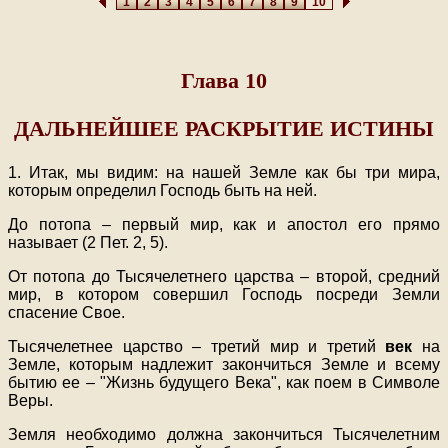
1
2
3
4
5
6
7
8
9
10
Глава 10
ДАЛЬНЕЙШЕЕ РАСКРЫТИЕ ИСТИНЫ
1. Итак, мы видим: на нашей Земле как бы три мира,
которым определил Господь быть на ней.
До потопа – первый мир, как и апостол его прямо
называет (2 Пет. 2, 5).
От потопа до Тысячелетнего царства – второй, средний
мир, в котором совершил Господь посреди Земли
спасение Свое.
Тысячелетнее царство – третий мир и третий
век
на
Земле, которым надлежит закончиться Земле и всему
бытию ее – "Жизнь будущего Века", как поем в Символе
Веры.
Земля необходимо должна закончиться Тысячелетним