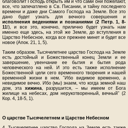
благоволит Господь открыть им и что сами они пожелают,
все, что запечатлено в Св. Писании, и тайну последнего
времени и даже дни Самого Господа на Земле. Все это
дано будет узнать для вечного совершения и
исполнения ведениями и познаниями
(
2 Петр. 1, 8-
11
!), и все это, конечно, прилично будет узнать нам
именно еще здесь, на этой же Земле, до вступления в
Царство Небесное, когда все прежнее минет и будет все
новое (Апок. 21, 1, 5).
Таким образом. Тысячелетнее царство Господа на Земле
есть достойный и Божественный конец Земли и ее
завершение, увенчание ее бытия и бытия рода
человеческого на ней. И это есть также исполнение
Божественной цели сего временного творения и нашей
временной жизни в нем. "Ибо видимое временно, а
невидимое вечно. Ибо (мы) знаем, что когда земной наш
дом, эта
хижина
, разрушится, – мы имеем от Бога
жилище на небесах, дом нерукотворенный, вечный" (2
Кор. 4, 18-5, 1).
О царстве Тысячелетнем и Царстве Небесном
4. Тысячелетнее царство Господа на Земле есть также