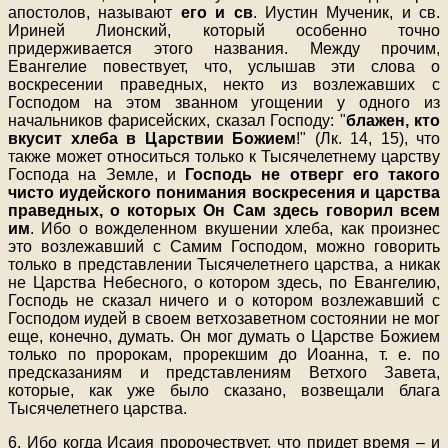
апостолов, называют
его и св
. Иустин Мученик, и св.
Ириней Лионский, который особенно точно
придерживается этого названия. Между прочим,
Евангелие повествует, что, услышав эти слова о
воскресении праведных, некто из возлежавших с
Господом на этом званном угощении у одного из
начальников фарисейских, сказал Господу: "
блажен, кто
вкусит хлеба в Царствии Божием
!" (Лк. 14, 15), что
также может относиться только к Тысячелетнему царству
Господа на Земле, и
Господь не отверг его такого
чисто иудейского понимания воскресения и царства
праведных, о которых Он Сам здесь говорил всем
им
. Ибо о вожделенном вкушении хлеба, как произнес
это возлежавший с Самим Господом, можно говорить
только в представлении Тысячелетнего царства, а никак
не Царства Небесного, о котором здесь, по Евангелию,
Господь не сказал ничего и о котором возлежавший с
Господом иудей в своем ветхозаветном состоянии не мог
еще, конечно, думать. Он мог думать о Царстве Божием
только по пророкам, прорекшим до Иоанна, т. е. по
предсказаниям и представлениям Ветхого Завета,
которые, как уже было сказано, возвещали блага
Тысячелетнего царства.
6. Ибо когда Исаия пророчествует, что придет время – и