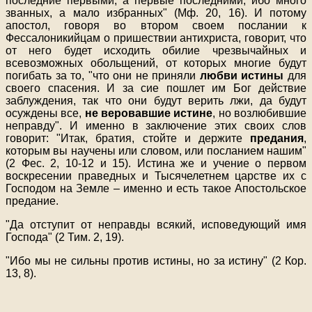
последние первыми, а первые последними; ибо много
званных, а мало избранных" (Мф. 20, 16). И потому
апостол, говоря во втором своем послании к
Фессалоникийцам о пришествии антихриста, говорит, что
от него будет исходить обилие чрезвычайных и
всевозможных обольщений, от которых многие будут
погибать за то, "что они не приняли
любви истины
для
своего спасения. И за сие пошлет им Бог действие
заблуждения, так что они будут верить лжи, да будут
осуждены все,
не веровавшие истине
, но возлюбившие
неправду". И именно в заключение этих своих слов
говорит: "Итак, братия, стойте и держите
предания
,
которым вы научены или словом, или посланием нашим"
(2 Фес. 2, 10-12 и 15). Истина же и учение о первом
воскресении праведных и Тысячелетнем царстве их с
Господом на Земле – именно и есть такое Апостольское
предание.
"Да отступит от неправды всякий, исповедующий имя
Господа" (2 Тим. 2, 19).
"Ибо мы не сильны против истины, но за истину" (2 Кор.
13, 8).