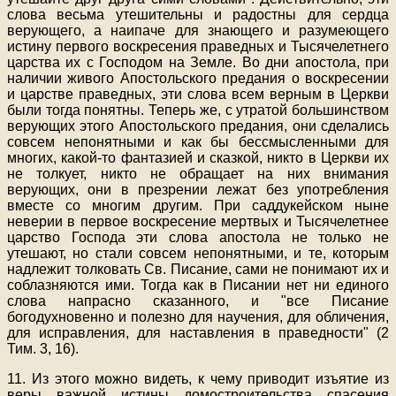
слова весьма утешительны и радостны для сердца
верующего, а наипаче для знающего и разумеющего
истину первого воскресения праведных и Тысячелетнего
царства их с Господом на Земле. Во дни апостола, при
наличии живого Апостольского предания о воскресении
и царстве праведных, эти слова всем верным в Церкви
были тогда понятны. Теперь же, с утратой большинством
верующих этого Апостольского предания, они сделались
совсем непонятными и как бы бессмысленными для
многих, какой-то фантазией и сказкой, никто в Церкви их
не толкует, никто не обращает на них внимания
верующих, они в презрении лежат без употребления
вместе со многим другим. При саддукейском ныне
неверии в первое воскресение мертвых и Тысячелетнее
царство Господа эти слова апостола не только не
утешают, но стали совсем непонятными, и те, которым
надлежит толковать Св. Писание, сами не понимают их и
соблазняются ими. Тогда как в Писании нет ни единого
слова напрасно сказанного, и "все Писание
богодухновенно и полезно для научения, для обличения,
для исправления, для наставления в праведности" (2
Тим. 3, 16).
11. Из этого можно видеть, к чему приводит изъятие из
веры важной истины домостроительства спасения