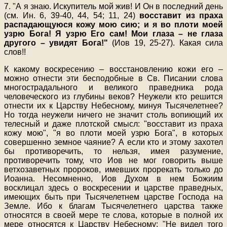
7. "А я знаю. Искупитель мой жив! И Он в последний день
(см. Ин. 6, 39-40, 44, 54; 11, 24)
восставит из праха
распадающуюся кожу мою сию; и я во плоти моей
узрю Бога! Я узрю Его сам! Мои глаза – не глаза
другого – увидят Бога!"
(Иов 19, 25-27). Какая сила
слов!!
К какому воскресению – восстановлению кожи его –
можно отнести эти бесподобные в Св. Писании слова
многострадального и великого праведника рода
человеческого из глубины веков? Неужели кто решится
отнести их к Царству Небесному, минуя Тысячелетнее?
Но тогда неужели ничего не значит столь вопиющий их
телесный и даже плотской смысл: "восставит из праха
кожу мою", "я во плоти моей узрю Бога", в которых
совершенно земное чаяние? А если кто и этому захотел
бы противоречить, то нельзя, имея разумение,
противоречить тому, что Иов не мог говорить выше
ветхозаветных пророков, имевших прорекать только до
Иоанна. Несомненно, Иов Духом в нем Божиим
восклицал здесь о воскресении и царстве праведных,
имеющих быть при Тысячелетнем царстве Господа на
Земле. Ибо к благам Тысячелетнего царства также
относятся в своей мере те слова, которые в полной их
мере относятся к Царству Небесному: "Не видел того