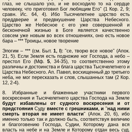
глаз, не слышало ухо, и не восходило то на сердце
человеку, что приготовил Бог любящим Его" (1 Кор. 2, 9;
сравн. Ис. 64, 4). Ибо Тысячелетнее царство есть
преддверие и предвкушение Царства Небесного.
Царство же Небесное с его уже совершенной и
бесконечной жизнью в Боге является качественно
совсем уже новым во всех отношениях, оно есть новое
бара – *** Троицы, новое творение
Элогим – *** (см. Быт.
1, I
): "се, творю все новое" (Апок.
21, 5). Если Земля есть подножие ног Господа, а небо –
престол Его (Мф.
5
, 34-35), то соответственно этому
различны и достоинства и блага царства Тысячелетнего и
Царства Небесного. Ап. Павел, восхищенный до третьего
неба, не мог пересказать и слов, слышанных там (2 Кор.
12, 2-4).
8. Избранные и блаженные участники первого
воскресения и Тысячелетнего царства Господа на Земле
будут избавлены от судного воскресения и от
предстояния
Суду
вместе с грешниками, и
"
над ними
смерть вторая не имеет власти
" (Апок. 20, 6), ибо
именно только так и должно быть, соответствуя величию
и благоговению Господа, Судии, Которому дана вся
власть на небе и на Земле и Которому отдан весь суд.