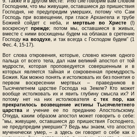
9. Также и в другом месте: "Ибо сие говорим вам словом
Господним, что мы живущие, оставшиеся до пришествия
Господня, не предупредим умерших, потому что Сам
Господь при возвещении, при гласе Архангела и трубе
Божией сойдет с неба, и
мертвые во Христе
(!)
воскреснут
прежде
; потом мы, оставшиеся в живых,
вместе с ними восхищены будем на облаках в сретение
Господу
на воздухе
, и так всегда с Господом будем" (1
Фес. 4, 15-17).
Вот слова откровения, которые, словно кончик одного
пальца от всего тела, дал нам великий апостол от той
мудрости, которая проповедуется совершенным и в
которых является тайная и сокровенная премудрость
Божия. Как можно понять и истолковать их без понятия о
первом воскресении мертвых – праведников в
Тысячелетнем царстве Господа на Земле? Кто может
вообще истолковать их и явить глубину смысла их? И
потому нет на них истолкователя
с тех пор, как
прекратилось возвещение истины Тысячелетнего
царства
и учение ее по преданию Апостольскому.
Откуда, каким образом апостол может говорить о себе:
"мы, живущие, оставшиеся до пришествия Господнего,
не предупредим умерших"? Ведь мы знаем, что апостол
мученически умер, – а здесь он говорит о себе как о