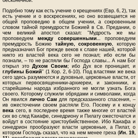
бесконечной.
Подобно тому как есть учение о крещениях (Евр. 6, 2), так
есть учение и о воскресениях, но оно возвещается не
общей проповедию в общем учении, а сокровенным
словом тайной премудрости Божией в Св. Предании, о
чем великий апостол сказал: "Мудрость же мы
проповедуем
между совершенными
... проповедуем
премудрость Божию
тайную, сокровенную
, которую
предназначил Бог прежде веков к славе нашей, которой
никто из властей века сего не познал; ибо если бы
познали, – то не распяли бы Господа славы... А нам Бог
открыл это
Духом Своим
; ибо Дух все проницает, и
глубины Божий
" (1 Кор. 2, 6-10). Под властями же века
сего здесь разумеются и духовные, церковные власти, от
которых первосвященники-архиереи, и законники, и
старейшины народа избранного не могли узнать Бога
своего. Которому служили обрядами и символами, когда
Он явился
лично Сам
для предсказанного спасения, –
ив ожесточении своем распяли Его. Посему и к концу
века
сего, в последнее время также многие от властей
сих во след Каиафе, синедриону и Пилату ожесточатся и
войдут в состояние христоубийственное. Ибо Каиафа и
синедрион прообразуют власти церковные, а Пилат, о
котором Господь сказал, что на нем менее греха (
Ин. 19,