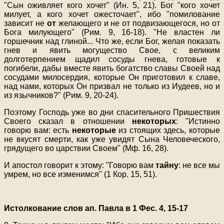
"Сын оживляет кого хочет" (Ин. 5, 21). Бог "кого хочет
милует, а кого хочет ожесточает", ибо "помилование
зависит не
от
желающего и не от подвизающегося, но от
Бога милующего" (Рим. 9, 16-18). "Не властен ли
горшечник над глиной... Что же, если Бог, желая показать
гнев и явить могущество Свое, с великим
долготерпением щадил сосуды гнева, готовые к
погибели, дабы вместе явить богатство славы Своей над
сосудами милосердия, которые Он приготовил к славе,
над нами, которых Он призвал не только из Иудеев, но и
из язычников?" (Рим. 9, 20-24).
Поэтому Господь уже во дни спасительного Пришествия
Своего сказал в отношении
некоторых
: "Истинно
говорю вам: есть
некоторые
из стоящих здесь, которые
не вкусят смерти, как уже увидят Сына Человеческого,
грядущего во царствии Своем" (Мф. 16, 28).
И апостол говорит к этому: "Говорю вам
тайну
: не все мы
умрем, но все изменимся" (1 Кор. 15, 51).
Истолкование слов ап. Павла в 1 Фес. 4, 15-17