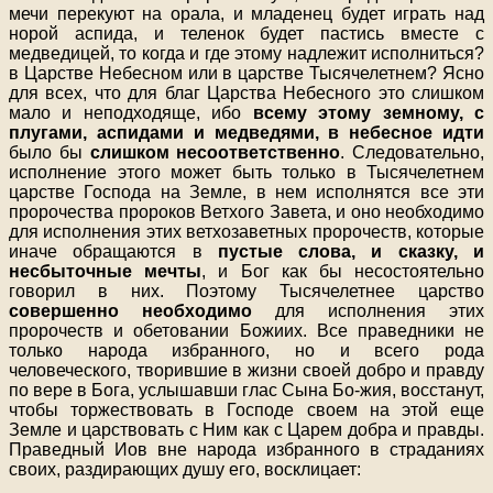
мечи перекуют на орала, и младенец будет играть над
норой аспида, и теленок будет пастись вместе с
медведицей, то когда и где этому надлежит исполниться?
в Царстве Небесном или в царстве Тысячелетнем? Ясно
для всех, что для благ Царства Небесного это слишком
мало и неподходяще, ибо
всему этому земному, с
плугами, аспидами и медведями, в небесное идти
было бы
слишком несоответственно
. Следовательно,
исполнение этого может быть только в Тысячелетнем
царстве Господа на Земле, в нем исполнятся все эти
пророчества пророков Ветхого Завета, и оно необходимо
для исполнения этих ветхозаветных пророчеств, которые
иначе обращаются в
пустые слова, и сказку, и
несбыточные мечты
, и Бог как бы несостоятельно
говорил в них. Поэтому Тысячелетнее царство
совершенно необходимо
для исполнения этих
пророчеств и обетовании Божиих. Все праведники не
только народа избранного, но и всего рода
человеческого, творившие в жизни своей добро и правду
по вере в Бога, услышавши глас Сына Бо-жия, восстанут,
чтобы торжествовать в Господе своем на этой еще
Земле и царствовать с Ним как с Царем добра и правды.
Праведный Иов вне народа избранного в страданиях
своих, раздирающих душу его, восклицает: