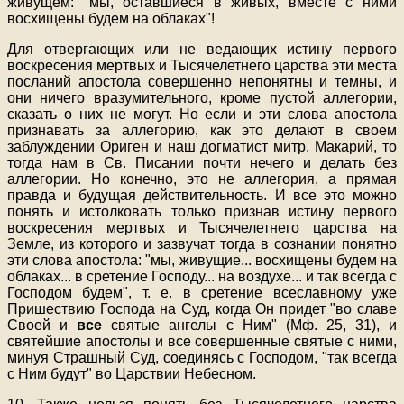
живущем: "мы, оставшиеся в живых, вместе с ними
восхищены будем на облаках"!
Для отвергающих или не ведающих истину первого
воскресения мертвых и Тысячелетнего царства эти места
посланий апостола совершенно непонятны и темны, и
они ничего вразумительного, кроме пустой аллегории,
сказать о них не могут. Но если и эти слова апостола
признавать за аллегорию, как это делают в своем
заблуждении Ориген и наш догматист митр. Макарий, то
тогда нам в Св. Писании почти нечего и делать без
аллегории. Но конечно, это не аллегория, а прямая
правда и будущая действительность. И все это можно
понять и истолковать только признав истину первого
воскресения мертвых и Тысячелетнего царства на
Земле, из которого и зазвучат тогда в сознании понятно
эти слова апостола: "мы, живущие... восхищены будем на
облаках... в сретение Господу... на воздухе... и так всегда с
Господом будем", т. е. в сретение всеславному уже
Пришествию Господа на Суд, когда Он придет "во славе
Своей и
все
святые ангелы с Ним" (Мф. 25, 31), и
святейшие апостолы и все совершенные святые с ними,
минуя Страшный Суд, соединясь с Господом, "так всегда
с Ним будут" во Царствии Небесном.