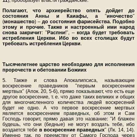
11
), прообразует власти гражданские.
Полагают, что архиерейство опять дойдет до
состояния Анны и Каиафы, а
"
иночество
"
(
монашество
) –
до состояния фарисейства. Подобно
этому и прочие. Также и настроенный ими народ
снова закричит
: "
Распни
!", –
когда будет требовать
истребления Церкви. Ибо во всех столицах будут
требовать истребления Церкви
.
Тысячелетнее царство необходимо для исполнения
пророчеств и обетовании Божиих
5. Также и слова Апокалипсиса, называющие
воскресение праведников "первым воскресением
мертвых" (Апок. 20, 5-6), прямо показывают, что есть еще
другое воскресение, т. е. что даже таких великих и общих
для многочисленного количества людей воскресений
будет не одно. А что первое воскресение мертвых
является воскресением праведных, об этом и Сам
Господь говорит, прямо давая это название: "И блажен
будешь, что они (бедные) не могут воздать тебе, ибо
воздается тебе
в воскресение праведных
" (Лк. 14, 14).
Именно так, по преемству от Самого Господа через