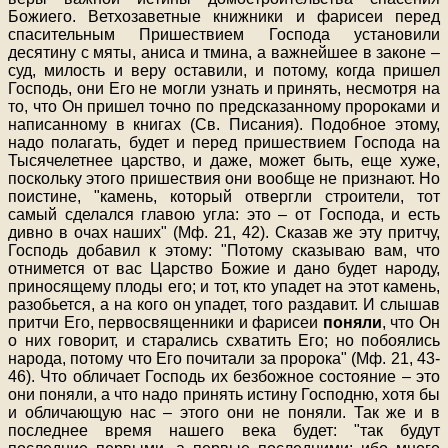
Божиего. Ветхозаветные книжники и фарисеи перед
спасительным Пришествием Господа установили
десятину с мяты, аниса и тмина, а важнейшее в законе –
суд, милость и веру оставили, и потому, когда пришел
Господь, они Его не могли узнать и принять, несмотря на
то, что Он пришел точно по предсказанному пророками и
написанному в книгах (Св. Писания). Подобное этому,
надо полагать, будет и перед пришествием Господа на
Тысячелетнее царство, и даже, может быть, еще хуже,
поскольку этого пришествия они вообще не признают. Но
поистине, "камень, который отвергли строители, тот
самый сделался главою угла: это – от Господа, и есть
дивно в очах наших" (Мф. 21, 42). Сказав же эту притчу,
Господь добавил к этому: "Потому сказываю вам, что
отнимется от вас Царство Божие и дано будет народу,
приносящему плоды его; и тот, кто упадет на этот камень,
разобьется, а на кого он упадет, того раздавит. И слышав
притчи Его, первосвященники и фарисеи
поняли
, что Он
о них говорит, и старались схватить Его; но побоялись
народа, потому что Его почитали за пророка" (Мф. 21, 43-
46). Что обличает Господь их безбожное состояние – это
они поняли, а что надо принять истину Господню, хотя бы
и обличающую нас – этого они не поняли. Так же и в
последнее время нашего века будет: "так будут