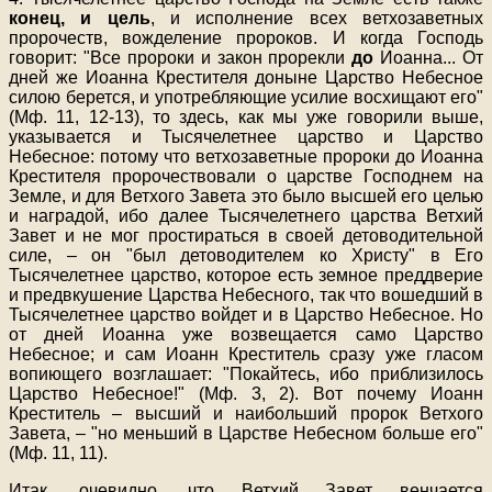
конец, и цель
, и исполнение всех ветхозаветных
пророчеств, вожделение пророков. И когда Господь
говорит: "Все пророки и закон прорекли
до
Иоанна... От
дней же Иоанна Крестителя доныне Царство Небесное
силою берется, и употребляющие усилие восхищают его"
(Мф. 11, 12-13), то здесь, как мы уже говорили выше,
указывается и Тысячелетнее царство и Царство
Небесное: потому что ветхозаветные пророки до Иоанна
Крестителя пророчествовали о царстве Господнем на
Земле, и для Ветхого Завета это было высшей его целью
и наградой, ибо далее Тысячелетнего царства Ветхий
Завет и не мог простираться в своей детоводительной
силе, – он "был детоводителем ко Христу" в Его
Тысячелетнее царство, которое есть земное преддверие
и предвкушение Царства Небесного, так что вошедший в
Тысячелетнее царство войдет и в Царство Небесное. Но
от дней Иоанна уже возвещается само Царство
Небесное; и сам Иоанн Креститель сразу уже гласом
вопиющего возглашает: "Покайтесь, ибо приблизилось
Царство Небесное!" (Мф. 3, 2). Вот почему Иоанн
Креститель – высший и наибольший пророк Ветхого
Завета, – "но меньший в Царстве Небесном больше его"
(Мф. 11, 11).
Итак, очевидно, что Ветхий Завет венчается