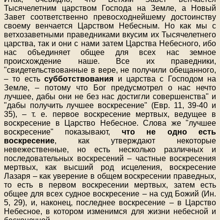
Тысячелетним царством Господа на Земле, а Новый
Завет соответственно превосходнейшему достоинству
своему венчается Царством Небесным. Но как мы с
ветхозаветными праведниками вкусим их Тысячелетнего
царства, так и они с нами затем Царства Небесного, ибо
нас объединяет общее для всех нас земное
происхождение наше. Все их праведники,
"свидетельствованные в вере, не получили обещанного,
– то есть
субботствования
и царства с Господом на
Земле, – потому что Бог предусмотрел о нас нечто
лучшее, дабы они не без нас достигли совершенства" и
"дабы получить лучшее воскресение" (Евр. 11, 39-40 и
35), – т. е. первое воскресение мертвых, ведущее в
воскресение в Царство Небесное. Слова же "лучшее
воскресение" показывают,
что не одно есть
воскресение
, как утверждают некоторые
невежественные, но есть несколько различных и
последовательных воскресений – частные воскресения
мертвых, как высший род исцеления, воскресение
Лазаря – как уверение в общем воскресении праведных,
то есть в первом воскресении мертвых, затем есть
общее для всех судное воскресение – на суд Божий (Ин.
5, 29), и, наконец, последнее воскресение – в Царство
Небесное, в котором изменимся для жизни небесной и