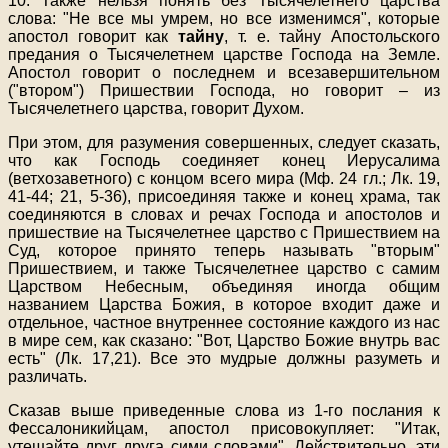
10. Также нельзя понять без Тысячелетнего царства
слова: "Не все мы умрем, но все изменимся", которые
апостол говорит как
тайну
, т. е. тайну Апостольского
предания о Тысячелетнем царстве Господа на Земле.
Апостол говорит о последнем и всезавершительном
("втором") Пришествии Господа, но говорит – из
Тысячелетнего царства, говорит Духом.
При этом, для разумения совершенных, следует сказать,
что как Господь соединяет конец Иерусалима
(ветхозаветного) с концом всего мира (Мф. 24 гл.; Лк. 19,
41-44; 21, 5-36), присоединяя также и конец храма, так
соединяются в словах и речах Господа и апостолов и
пришествие на Тысячелетнее царство с Пришествием на
Суд, которое принято теперь называть "вторым"
Пришествием, и также Тысячелетнее царство с самим
Царством Небесным, объединяя иногда общим
названием Царства Божия, в которое входит даже и
отдельное, частное внутреннее состояние каждого из нас
в мире сем, как сказано: "Вот, Царство Божие внутрь вас
есть" (Лк. 17,21). Все это мудрые должны разуметь и
различать.
Сказав выше приведенные слова из 1-го послания к
Фессалоникийцам, апостол присовокупляет: "Итак,
утешайте друг друга сими словами". Действительно, эти