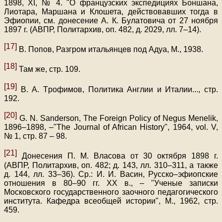
1898, XI, № 4. "О французских экспедициях Боншана,
Лиотара, Маршана и Клошета, действовавших тогда в
Эфиопии, см. донесение А. К. Булатовича от 27 ноября
1897 г. (АВПР, Политархив, оп. 482, д. 2029, лл. 7–14).
[17]
В. Попов, Разгром итальянцев под Адуа, М., 1938.
[18]
Там же, стр. 109.
[19]
В. А. Тpофимов, Политика Англии и Италии
...
, стр.
192.
[20]
G. N. Sanderson, The Foreign Policy of Negus Menelik,
1896–1898, –"The Journal of African History", 1964, vol. V,
№ 1, стр. 87 – 98.
[21]
Донесения П. M. Власова от 30 октября 1898 г.
(АВПР, Политархив, оп. 482; д. 143, лл. 310–311, а также
д. 144, лл. 33–36). Ср.: И. И. Васин, Русско–эфиопские
отношения в 80–90 гг. XX в., – "Ученые записки
Московского государственного заочного педагогического
института. Кафедра всеобщей истории", М., 1962, стр.
459.