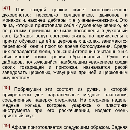
[47]
При каждой церкви живет многочисленное
духовенство: несколько священников, дьяконов и
монахов и, наконец, дабтары, т. е. ученые–книжники. Это
лица, которые приготовили себя к духовному званию, но
по разным причинам не были посвящены в духовный
сан. Дабтары ведут светскую жизнь, но причислены к
причту, обучают детей в церковных школах, занимаются
перепиской книг и поют во время богослужения. Среди
них попадаются люди, в высшей степени начитанные и с
абиссинской точки зрения образованные. Один из
дабтаров, пользующийся наибольшим уважением среди
своих товарищей и прихожан, назначается расой
заведовать церковью, живущими при ней и церковным
имуществом.
[48]
Побрякушки эти состоят из ручки, к которой
прикреплены две параллельные медные пластинки,
соединенные наверху стержнем. На стержень надеты
медные кольца, которые, ударяясь о пластинки
инструмента при его раскачивании, издают очень
приятный звук.
[49]
Афиле приготовляется следующим образом. Задняя