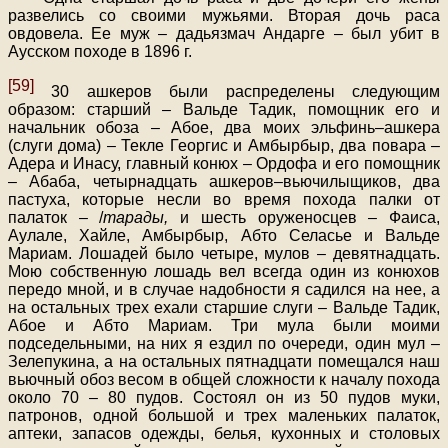
развелись со своими мужьями. Вторая дочь раса
овдовела. Ее муж – дадьязмач Андарге – был убит в
Аусском походе в 1896 г.
[59]
30 ашкеров были распределены следующим
образом: старший – Вальде Тадик, помощник его и
начальник обоза – Абое, два моих эльфинь–ашкера
(слуги дома) – Текле Георгис и Амбырбыр, два повара –
Адера и Инасу, главный конюх – Ордофа и его помощник
– Абаба, четырнадцать ашкеров–вьючилыщиков, два
пастуха, которые несли во время похода палки от
палаток – /
тарады,
и шесть оруженосцев – Фаиса,
Аулале, Хайле, Амбырбыр, Абто Селасье и Вальде
Мариам. Лошадей было четыре, мулов – девятнадцать.
Мою собственную лошадь вел всегда один из конюхов
передо мной, и в случае надобности я садился на нее, а
на остальных трех ехали старшие слуги – Вальде Тадик,
Абое и Абто Мариам. Три мула были моими
подседельными, на них я ездил по очереди, один мул –
Зелепукина, а на остальных пятнадцати помещался наш
вьючный обоз весом в общей сложности к началу похода
около 70 – 80 пудов. Состоял он из 50 пудов муки,
патронов, одной большой и трех маленьких палаток,
аптеки, запасов одежды, белья, кухонных и столовых