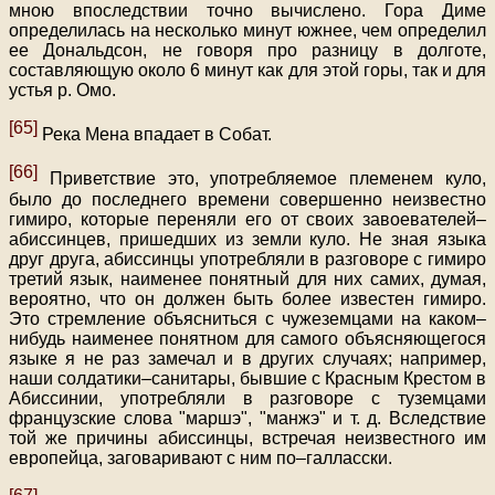
мною впоследствии точно вычислено. Гора Диме
определилась на несколько минут южнее, чем определил
ее Дональдсон, не говоря про разницу в долготе,
составляющую около 6 минут как для этой горы, так и для
устья р. Омо.
[65]
Река Мена впадает в Собат.
[66]
Приветствие это, употребляемое племенем куло,
было до последнего времени совершенно неизвестно
гимиро, которые переняли его от своих завоевателей–
абиссинцев, пришедших из земли куло. Не зная языка
друг друга, абиссинцы употребляли в разговоре с гимиро
третий язык, наименее понятный для них самих, думая,
вероятно, что он должен быть более известен гимиро.
Это стремление объясниться с чужеземцами на каком–
нибудь наименее понятном для самого объясняющегося
языке я не раз замечал и в других случаях; например,
наши солдатики–санитары, бывшие с Красным Крестом в
Абиссинии, употребляли в разговоре с туземцами
французские слова "маршэ", "манжэ" и т. д. Вследствие
той же причины абиссинцы, встречая неизвестного им
европейца, заговаривают с ним по–галласски.