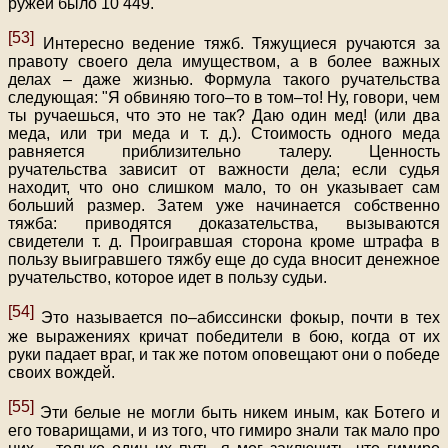
ружей было 10 449.
[53]
Интересно ведение тяжб. Тяжущиеся ручаются за
правоту своего дела имуществом, а в более важных
делах – даже жизнью. Формула такого ручательства
следующая: "Я обвиняю того–то в том–то! Ну, говори, чем
ты ручаешься, что это не так? Даю один мед! (или два
меда, или три меда и т. д.). Стоимость одного меда
равняется приблизительно талеру. Ценность
ручательства зависит от важности дела; если судья
находит, что оно слишком мало, то он указывает сам
больший размер. Затем уже начинается собственно
тяжба: приводятся доказательства, вызываются
свидетели т. д. Проигравшая сторона кроме штрафа в
пользу выигравшего тяжбу еще до суда вносит денежное
ручательство, которое идет в пользу судьи.
[54]
Это называется по–абиссински фокыр, почти в тех
же выражениях кричат победители в бою, когда от их
руки падает враг, и так же потом оповещают они о победе
своих вождей.
[55]
Эти белые не могли быть никем иным, как Ботего и
его товарищами, и из того, что гимиро знали так мало про