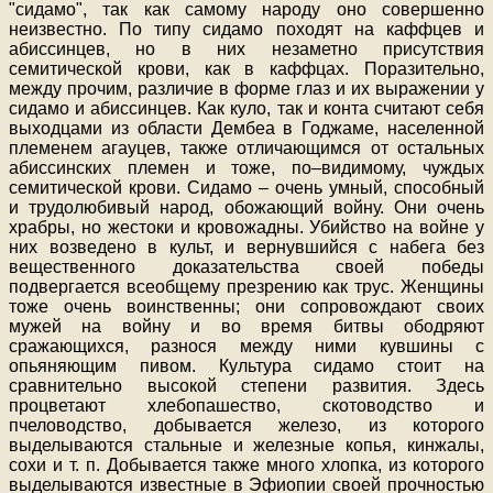
"сидамо", так как самому народу оно совершенно
неизвестно. По типу сидамо походят на каффцев и
абиссинцев, но в них незаметно присутствия
семитической крови, как в каффцах. Поразительно,
между прочим, различие в форме глаз и их выражении у
сидамо и абиссинцев. Как куло, так и конта считают себя
выходцами из области Дембеа в Годжаме, населенной
племенем агауцев, также отличающимся от остальных
абиссинских племен и тоже, по–видимому, чуждых
семитической крови. Сидамо – очень умный, способный
и трудолюбивый народ, обожающий войну. Они очень
храбры, но жестоки и кровожадны. Убийство на войне у
них возведено в культ, и вернувшийся с набега без
вещественного доказательства своей победы
подвергается всеобщему презрению как трус. Женщины
тоже очень воинственны; они сопровождают своих
мужей на войну и во время битвы ободряют
сражающихся, разнося между ними кувшины с
опьяняющим пивом. Культура сидамо стоит на
сравнительно высокой степени развития. Здесь
процветают хлебопашество, скотоводство и
пчеловодство, добывается железо, из которого
выделываются стальные и железные копья, кинжалы,
сохи и т. п. Добывается также много хлопка, из которого
выделываются известные в Эфиопии своей прочностью