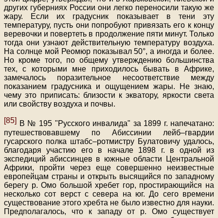
других губерниях России они легко переносили такую же
жару. Если их градусник показывает в тени эту
температуру, пусть они попробуют привязать его к концу
веревочки и повертеть в продолжение пяти минут. Только
тогда они узнают действительную температуру воздуха.
На солнце мой Реомюр показывал 50°, а иногда и более.
Но кроме того, по общему утверждению большинства
тех, с которыми мне приходилось бывать в Африке,
замечалось поразительное несоответствие между
показанием градусника и ощущением жары. Не знаю,
чему это приписать: близости к экватору, яркости света
или свойству воздуха и почвы.
[85]
В № 195 "Русского инвалида" за 1899 г. напечатано:
путешествовавшему по Абиссинии лейб–гвардии
гусарского полка штабс–ротмистру Булатовичу удалось,
благодаря участию его в начале 1898 г. в одной из
экспедиций абиссинцев в южные области Центральной
Африки, пройти через еще совершенно неизвестные
европейцам страны и открыть высящийся по западному
берегу р. Омо большой хребет гор, простирающийся на
несколько сот верст с севера на юг. До сего времени
существование этого хребта не было известно для науки.
Предполагалось, что к западу от р. Омо существует