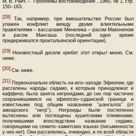
М. В. Райт, – "Проблемы востоковедения", 1960. № 1, стр.
150–163.
[28]
Так, например, при вмешательстве России был
улажен конфликт между двумя влиятельными
правителями – вассалами Менелика – расом Маконеном
и расом Мангаша (последний одно время
придерживался проитальянской ориентации).
[29]
Неизвестный доселе хребет этот открыт мною. См.
ниже.
[30]
См. ниже.
[31]
Первоначально область на юго–западе Эфиопии, где
расселены народы сидамо, к которым принадлежат и
каффичо, была занята негроидами, до сих пор частично
сохранившимися на эфиопско–суданской границе и
известными под общим названием "шангалла" (от
амхарского "негр"). Негроиды были постепенно
вытеснены или поглощены кушитскими племенами,
получившими впоследствии название сидамо,
говорящими на семито–хамитских языках (письменности
у них нет). Они расселились, очевидно, и по всей области