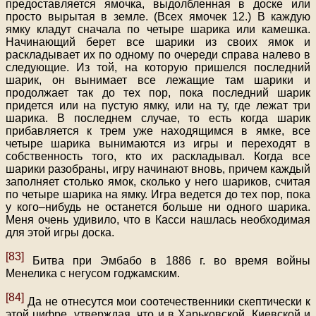
предоставляется ямочка, выдолбленная в доске или
просто вырытая в земле. (Всех ямочек 12.) В каждую
ямку кладут сначала по четыре шарика или камешка.
Начинающий берет все шарики из своих ямок и
раскладывает их по одному по очереди справа налево в
следующие. Из той, на которую пришелся последний
шарик, он вынимает все лежащие там шарики и
продолжает так до тех пор, пока последний шарик
придется или на пустую ямку, или на ту, где лежат три
шарика. В последнем случае, то есть когда шарик
прибавляется к трем уже находящимся в ямке, все
четыре шарика вынимаются из игры и переходят в
собственность того, кто их раскладывал. Когда все
шарики разобраны, игру начинают вновь, причем каждый
заполняет столько ямок, сколько у него шариков, считая
по четыре шарика на ямку. Игра ведется до тех пор, пока
у кого–нибудь не останется больше ни одного шарика.
Меня очень удивило, что в Касси нашлась необходимая
для этой игры доска.
[83]
Битва при Эмбабо в 1886 г. во время войны
Менелика с негусом годжамским.
[84]
Да не отнесутся мои соотечественники скептически к
этой цифре, утверждая, что и в Харьковской, Киевской и