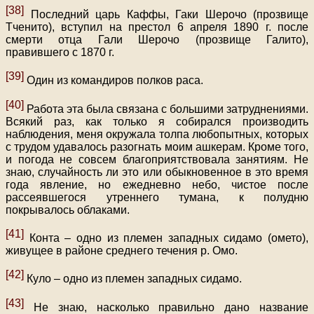
[38]
Последний царь Каффы, Гаки Шерочо (прозвище
Тченито), вступил на престол 6 апреля 1890 г. после
смерти отца Гали Шерочо (прозвище Галито),
правившего с 1870 г.
[39]
Один из командиров полков раса.
[40]
Работа эта была связана с большими затруднениями.
Всякий раз, как только я собирался производить
наблюдения, меня окружала толпа любопытных, которых
с трудом удавалось разогнать моим ашкерам. Кроме того,
и погода не совсем благоприятствовала занятиям. Не
знаю, случайность ли это или обыкновенное в это время
года явление, но ежедневно небо, чистое после
рассеявшегося утреннего тумана, к полудню
покрывалось облаками.
[41]
Конта – одно из племен западных сидамо (омето),
живущее в районе среднего течения р. Омо.
[42]
Куло – одно из племен западных сидамо.
[43]
Не знаю, насколько правильно дано название