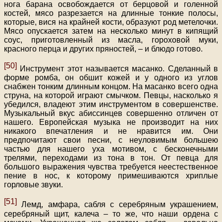
нога барана освобождается от берцовой и голенной
костей, мясо разрезается на длинные тонкие полосы,
которые, вися на крайней кости, образуют род метелочки.
Мясо опускается затем на несколько минут в кипящий
соус, приготовленный из масла, гороховой муки,
красного перца и других пряностей, – и блюдо готово.
[50]
Инструмент этот называется масанко. Сделанный в
форме ромба, он обшит кожей и у одного из углов
снабжен тонким длинным концом. На масанко всего одна
струна, на которой играют смычком. Певцы, насколько я
убедился, владеют этим инструментом в совершенстве.
Музыкальный вкус абиссинцев совершенно отличен от
нашего. Европейская музыка не производит на них
никакого впечатления и не нравится им. Они
предпочитают свои песни, с неуловимым большею
частью для нашего уха мотивом, с бесконечными
трелями, переходами из тона в тон. От певца для
большого выражения чувства требуется неестественное
пение в нос, к которому примешиваются хриплые
горловые звуки.
[51]
Лемд, амфара, сабля с серебряным украшением,
серебряный щит, калеча – то же, что наши ордена с