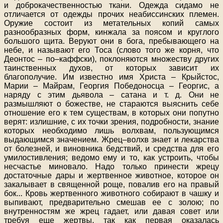
и доброкачественностью ткани. Одежда сидамо не
отличается от одежды прочих неабиссинских племен.
Оружие состоит из метательных копий самых
разнообразных форм, кинжала за поясом и круглого
большого щита. Веруют они в бога, пребывающего на
небе, и называют его Тоса (слово того же корня, что
Деонтос – по–каффски), поклоняются множеству других
таинственных духов, от которых зависит их
благополучие. Им известно имя Христа – Крыйстос,
Марии – Майрам, Георгия Победоносца – Георгис, а
наряду с этим дьявола – сатана и т. д. Они не
размышляют о божестве, не стараются выяснить себе
отношение его к тем существам, в которых они попутно
верят: излишние, с их точки зрения, подробности, знание
которых необходимо лишь волхвам, пользующимся
выдающимся значением. Жрец–волхв знает и лекарства
от болезней, и виновника бедствий, и средства для его
умилостивления; ведомо ему и то, как устроить, чтобы
несчастье миновало. Надо только принести жрецу
достаточные дары и жертвенное животное, которое он
закалывает в священной роще, повалив его на правый
бок
...
Кровь жертвенного животного собирают в чашку и
выпивают, предварительно смешав ее с золою; по
внутренностям же жрец гадает, или давая совет или
требуя еще жертвы, так как первая оказалась