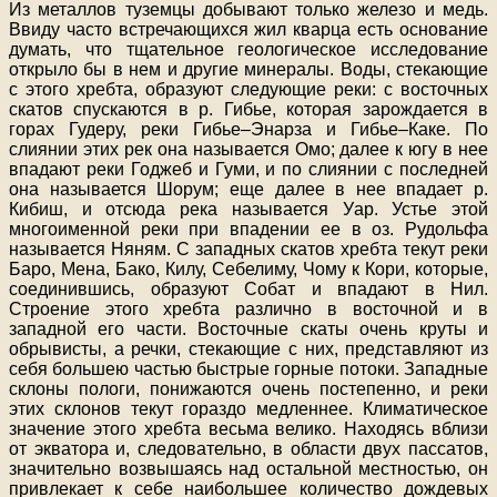
Из металлов туземцы добывают только железо и медь.
Ввиду часто встречающихся жил кварца есть основание
думать, что тщательное геологическое исследование
открыло бы в нем и другие минералы. Воды, стекающие
с этого хребта, образуют следующие реки: с восточных
скатов спускаются в р. Гибье, которая зарождается в
горах Гудеру, реки Гибье–Энарза и Гибье–Каке. По
слиянии этих рек она называется Омо; далее к югу в нее
впадают реки Годжеб и Гуми, и по слиянии с последней
она называется Шорум; еще далее в нее впадает р.
Кибиш, и отсюда река называется Уар. Устье этой
многоименной реки при впадении ее в оз. Рудольфа
называется Няням. С западных скатов хребта текут реки
Баро, Мена, Бако, Килу, Себелиму, Чому к Кори, которые,
соединившись, образуют Собат и впадают в Нил.
Строение этого хребта различно в восточной и в
западной его части. Восточные скаты очень круты и
обрывисты, а речки, стекающие с них, представляют из
себя большею частью быстрые горные потоки. Западные
склоны пологи, понижаются очень постепенно, и реки
этих склонов текут гораздо медленнее. Климатическое
значение этого хребта весьма велико. Находясь вблизи
от экватора и, следовательно, в области двух пассатов,
значительно возвышаясь над остальной местностью, он
привлекает к себе наибольшее количество дождевых