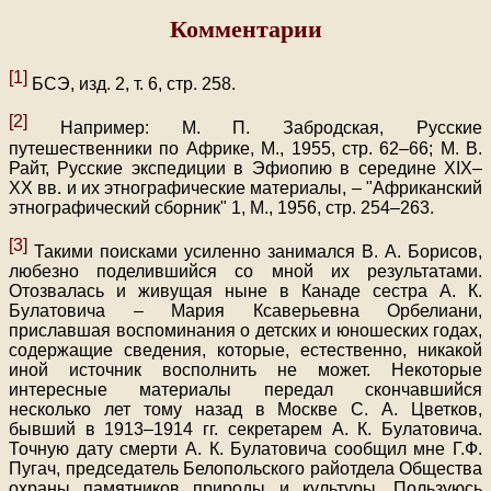
Комментарии
[1]
БСЭ, изд. 2, т. 6, стр. 258.
[2]
Например: М. П. Забродская, Русские
путешественники по Африке, М., 1955, стр. 62–66; М. В.
Райт, Русские экспедиции в Эфиопию в середине XIX–
XX вв. и их этнографические материалы, – "Африканский
этнографический сборник" 1, М., 1956, стр. 254–263.
[3]
Такими поисками усиленно занимался В. А. Борисов,
любезно поделившийся со мной их результатами.
Отозвалась и живущая ныне в Канаде сестра А. К.
Булатовича – Мария Ксаверьевна Орбелиани,
приславшая воспоминания о детских и юношеских годах,
содержащие сведения, которые, естественно, никакой
иной источник восполнить не может. Некоторые
интересные материалы передал скончавшийся
несколько лет тому назад в Москве С. А. Цветков,
бывший в 1913–1914 гг. секретарем А. К. Булатовича.
Точную дату смерти А. К. Булатовича сообщил мне Г.Ф.
Пугач, председатель Белопольского райотдела Общества
охраны памятников природы и культуры. Пользуюсь