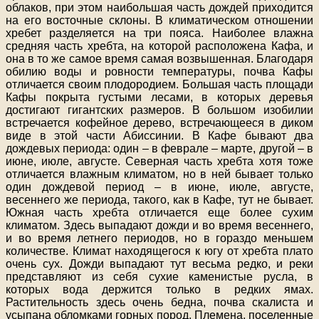
облаков, при этом наибольшая часть дождей приходится
на его восточные склоны. В климатическом отношении
хребет разделяется на три пояса. Наиболее влажна
средняя часть хребта, на которой расположена Кафа, и
она в то же самое время самая возвышенная. Благодаря
обилию воды и ровности температуры, почва Кафы
отличается своим плодородием. Большая часть площади
Кафы покрыта густыми лесами, в которых деревья
достигают гигантских размеров. В большом изобилии
встречается кофейное дерево, встречающееся в диком
виде в этой части Абиссинии. В Кафе бывают два
дождевых периода: один – в феврале – марте, другой – в
июне, июле, августе. Северная часть хребта хотя тоже
отличается влажным климатом, но в ней бывает только
один дождевой период – в июне, июле, августе,
весеннего же периода, такого, как в Кафе, тут не бывает.
Южная часть хребта отличается еще более сухим
климатом. Здесь выпадают дожди и во время весеннего,
и во время летнего периодов, но в гораздо меньшем
количестве. Климат находящегося к югу от хребта плато
очень сух. Дожди выпадают тут весьма редко, и реки
представляют из себя сухие каменистые русла, в
которых вода держится только в редких ямах.
Растительность здесь очень бедна, почва скалиста и
усыпана обломками горных пород. Племена, поселенные