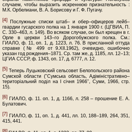
случаем, чтобы выразить искреннюю признательность :
М.К. Орбелиани, В. А. Борисову и Г. Ф. Пугачу.
[4]
Послужные списки штаб– и обер–офицеров лейб–
гвардии гусарского полка на 1 января 1900 г. (ЦГВИА, П.
С. 330–463, л. 149). Во всяком случае, он был крещен в г.
Орле в церкви 143–го Дорогобужского полка. См.:
ГИАЛО, ф. 11, оп. 1, д. 1223, л. 76. В присланной оттуда
справке (№ 499 от 9.ХII.1962), очевидно, ошибочно
указан год рождения–1871. Ср. там же, д. 1185, лл. 12–13;
ЦГИА СССР, ф. 1343, оп. 17, д. 6777, л. 12.
[5]
Теперь Луцыковский сельсовет Белопольского района
Сумской области ("Сумська область, Адіміністративно–
територіальний поділ на І січня 1966", Суми, 1966, стр.
15).
[6]
ГИАЛО, ф. 11. оп. 1, д. 1166, л. 258 – прошение Е. А.
Булатович.
[7]
ГИАЛО, ф. 11, оп. 1, д. 441, лл. 10, 188–189, 264, 351,
415, 441.
[8]