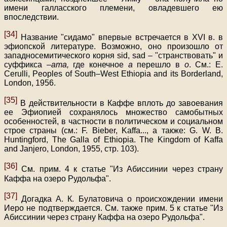
имени галласского племени, овладевшего ею
впоследствии.
[34]
Название "сидамо" впервые встречается в XVI в. в
эфиопской литературе. Возможно, оно произошло от
западносемитического корня sid, sad – "странствовать" и
суффикса –
ama,
где конечное
а
перешло в
о
. См.: E.
Cеrulli, Peoples of South–West Ethiopia and its Borderland,
London, 1956.
[35]
В действительности в Каффе вплоть до завоевания
ее Эфиопией сохранялось множество самобытных
особенностей, в частности в политическом и социальном
строе страны (см.: F. Вieber, Kaffa
...
, a также: G. W. B.
Huntingford, The Galla of Ethiopia. The Kingdom of Kaffa
and Janjero, London, 1955, стр. 103).
[36]
См. прим. 4 к статье "Из Абиссинии через страну
Каффа на озеро Рудольфа".
[37]
Догадка А. К. Булатовича о происхождении имени
Иepo не подтверждается. См. также прим. 5 к статье "Из
Абиссинии через страну Каффа на озеро Рудольфа".