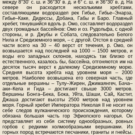
между 8°30' с. ш. и 36°30' в. д. и 6° с. ш. и 36°30' в. д. На
севере он расходится несколькими хребтами,
составляющими водораздел рек Гибье, Гибье–Энарза,
Гибье–Каке, Дидессы, Добана, Габы и Баро. Главный
хребет, тянувшийся вдоль р. Омо, составляет водораздел
двух громадных бассейнов: Омо и оз. Рудольфа, с одной
стороны, и р. Джубы и Собата, следовательно Белого
Нила и Средиземного моря, – с другой. Отстоя в средней
части всего на 30 – 40 верст от течения, р. Омо, он
возвышается над последней на 1000 – 1500 метров, и
воды его западных склонов, находясь так близко от
естественного, казалось бы, бассейна, отгоняются им на
десяток тысяч верст к далекому Средиземному морю.
Средняя высота хребта над уровнем моря – 2000
метров. Наиболее возвышена его северная часть, где
отдельные вершины – Тулу–Жирен, Джимаянгеч, Бача–
аки–Кела и Гида – достигают свыше 3000 метров.
Вершины Бонга–Бека, Бока, Уйта, Шаши, Сай„ Кастит,
Джаша достигают высоты 2500 метров над уровнем
моря. Горный хребет Императора Николая II не носит на
себе следов вулканического происхождения, которому
обязана большая часть гор Эфиопского нагорья. Он
представляет из себя систему однообразных, ровных
горбов с редкими холмообразными вершинами. Из
горных пород встречаются песчаники, граниты и гнейсы.