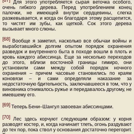
[67]
Для этого употребляется сырая веточка особого,
очень гибкого дерева. Перед употреблением конец
палочки, не имеющей внутри сердцевины, слегка
разжевывается, и когда он благодаря этому расщепится,
то чистят им зубы, как щеткой. Сок этого дерева
вызывает много слюны.
[68]
Вообще я заметил, насколько все обычаи войны и
выработавшийся долгим опытом порядок охранения
разведок и внутреннего быта в походе вошли в плоть и
кровь каждого абиссинца. Еще за несколько переходов
до этого, вблизи восточной границы гимиро, они
установили сами между собой порядок ночного
охранения – причем часовые становились по краям
коновязи – и сами определяли наказание за
недостаточную бдительность, заключавшееся в том, что у
виновника отнималось ружье и передавалось другому, не
имевшему его.
[69]
Теперь Бени–Шангул завоеван абиссинцами.
[70]
Лес здесь корчуют следующим образом: у корня
разводят костер, и, когда начинает тлеть, огонь раздувают
до тех пор, пока ствол у основания достаточно перегорит.