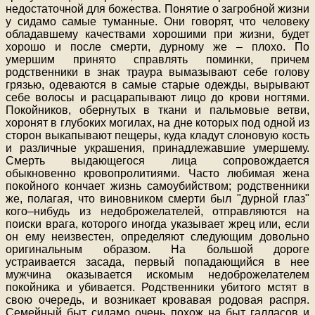
недостаточной для божества. Понятие о загробной жизни
у сидамо самые туманные. Они говорят, что человеку
обладавшему качествами хорошими при жизни, будет
хорошо и после смерти, дурному же – плохо. По
умершим принято справлять поминки, причем
родственники в знак траура вымазывают себе голову
грязью, одеваются в самые старые одежды, вырывают
себе волосы и расцарапывают лицо до крови ногтями.
Покойников, обернутых в ткани и пальмовые ветви,
хоронят в глубоких могилах, на дне которых под одной из
сторон выкапывают пещеры, куда кладут слоновую кость
и различные украшения, принадлежавшие умершему.
Смерть выдающегося лица сопровождается
обыкновенно кровопролитиями. Часто любимая жена
покойного кончает жизнь самоубийством; родственники
же, полагая, что виновником смерти был "дурной глаз"
кого–нибудь из недоброжелателей, отправляются на
поиски врага, которого иногда указывает жрец или, если
он ему неизвестен, определяют следующим довольно
оригинальным образом. На большой дороге
устраивается засада, первый попадающийся в нее
мужчина оказывается искомым недоброжелателем
покойника и убивается. Родственники убитого мстят в
свою очередь, и возникает кровавая родовая распря.
Семейный быт сидамо очень похож на быт галласов и