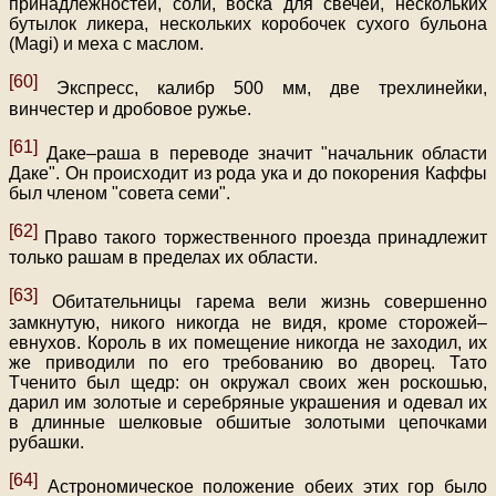
принадлежностей, соли, воска для свечей, нескольких
бутылок ликера, нескольких коробочек сухого бульона
(Magi) и меха с маслом.
[60]
Экспресс, калибр 500 мм, две трехлинейки,
винчестер и дробовое ружье.
[61]
Даке–раша в переводе значит "начальник области
Даке". Он происходит из рода ука и до покорения Каффы
был членом "совета семи".
[62]
Право такого торжественного проезда принадлежит
только рашам в пределах их области.
[63]
Обитательницы гарема вели жизнь совершенно
замкнутую, никого никогда не видя, кроме сторожей–
евнухов. Король в их помещение никогда не заходил, их
же приводили по его требованию во дворец. Тато
Тченито был щедр: он окружал своих жен роскошью,
дарил им золотые и серебряные украшения и одевал их
в длинные шелковые обшитые золотыми цепочками
рубашки.
[64]
Астрономическое положение обеих этих гор было