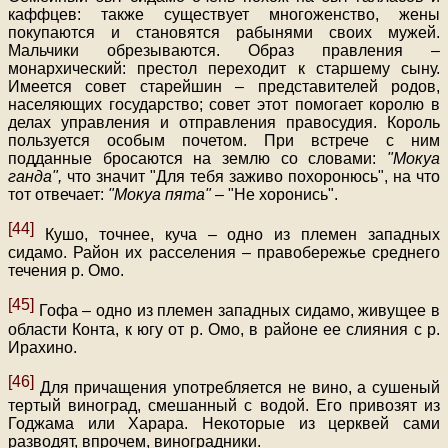
каффцев: также существует многоженство, жены
покупаются и становятся рабынями своих мужей.
Мальчики обрезываются. Образ правления –
монархический: престол переходит к старшему сыну.
Имеется совет старейшин – представителей родов,
населяющих государство; совет этот помогает королю в
делах управления и отправления правосудия. Король
пользуется особым почетом. При встрече с ним
подданные бросаются на землю со словами:
"Мокуа
ганда",
что значит "Для тебя заживо похоронюсь", на что
тот отвечает:
"Мокуа пята"
– "Не хоронись".
[44]
Кушо, точнее, куча – одно из племен западных
сидамо. Район их расселения – правобережье среднего
течения р. Омо.
[45]
Гофа – одно из племен западных сидамо, живущее в
области Конта, к югу от р. Омо, в районе ее слияния с р.
Ирахино.
[46]
Для причащения употребляется не вино, а сушеный
тертый виноград, смешанный с водой. Его привозят из
Годжама или Харара. Некоторые из церквей сами
разводят, впрочем, виноградники.