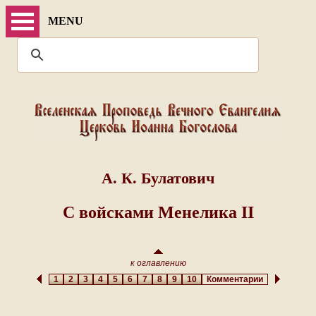
MENU
А. К. Булатович
С войсками Менелика II
к оглавлению
1
2
3
4
5
6
7
8
9
10
Комментарии