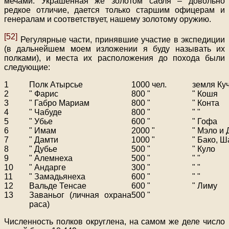
мечами. Украшенная же золотом сабля – довольно
редкое отличие, дается только старшим офицерам и
генералам и соответствует, нашему золотому оружию.
[52]
Регулярные части, принявшие участие в экспедиции
(в дальнейшем моем изложении я буду называть их
полками), и места их расположения до похода были
следующие:
1
Полк Атырсье
1000 чел.
земля Ку
2
" Фарис
800 "
" Кошя
3
" Габро Мариам
800 "
" Конта
4
" Чабуде
800 "
" "
5
" Убье
600 "
" Гофа
6
" Имам
2000 "
" Мэло и
7
" Дамти
1000 "
" Бако, Ш
8
" Дубье
500 "
" Куло
9
" Алемнеха
500 "
" "
10
" Андарге
300 "
" "
11
" Замадьянеха
600 "
" "
12
Вальде Тенсае
600 "
" Лиму
13
Заваньог (личная охрана
500 "
раса)
Численность полков округлена, на самом же деле число