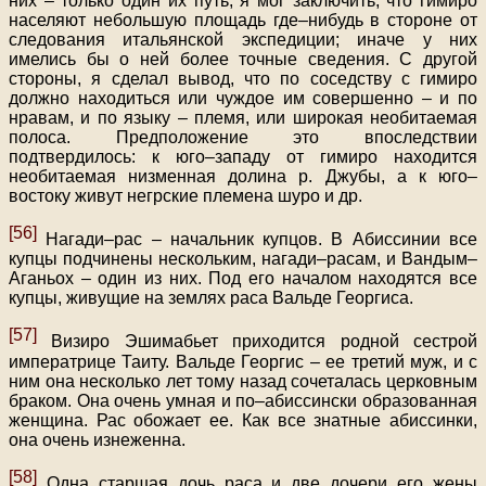
них – только один их путь, я мог заключить, что гимиро
населяют небольшую площадь где–нибудь в стороне от
следования итальянской экспедиции; иначе у них
имелись бы о ней более точные сведения. С другой
стороны, я сделал вывод, что по соседству с гимиро
должно находиться или чуждое им совершенно – и по
нравам, и по языку – племя, или широкая необитаемая
полоса. Предположение это впоследствии
подтвердилось: к юго–западу от гимиро находится
необитаемая низменная долина р. Джубы, а к юго–
востоку живут негрские племена шуро и др.
[56]
Нагади–рас – начальник купцов. В Абиссинии все
купцы подчинены нескольким, нагади–расам, и Вандым–
Аганьох – один из них. Под его началом находятся все
купцы, живущие на землях раса Вальде Георгиса.
[57]
Визиро Эшимабьет приходится родной сестрой
императрице Таиту. Вальде Георгис – ее третий муж, и с
ним она несколько лет тому назад сочеталась церковным
браком. Она очень умная и по–абиссински образованная
женщина. Рас обожает ее. Как все знатные абиссинки,
она очень изнеженна.
[58]
Одна старшая дочь раса и две дочери его жены