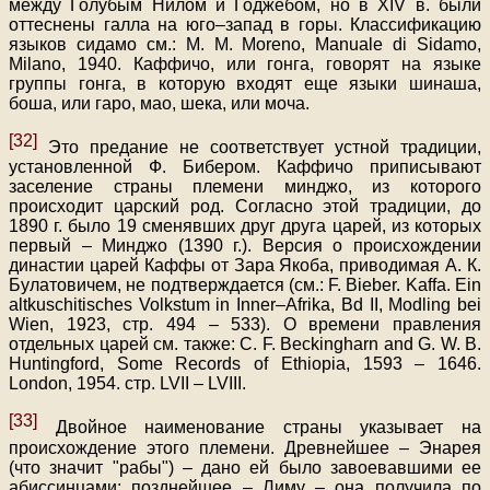
между Голубым Нилом и Годжебом, но в XIV в. были
оттеснены галла на юго–запад в горы. Классификацию
языков сидамо см.: M. M. Moreno, Manuale di Sidamo,
Milano, 1940. Каффичо, или гонга, говорят на языке
группы гонга, в которую входят еще языки шинаша,
боша, или гapo, мао, шека, или моча.
[32]
Это предание не соответствует устной традиции,
установленной Ф. Бибером. Каффичо приписывают
заселение страны племени минджо, из которого
происходит царский род. Согласно этой традиции, до
1890 г. было 19 сменявших друг друга царей, из которых
первый – Минджо (1390 г.). Версия о происхождении
династии царей Каффы от Зара Якоба, приводимая А. К.
Булатовичем, не подтверждается (см.: F. Bieber. Kaffa. Ein
altkuschitisches Volkstum in Inner–Afrika, Bd II, Modling bei
Wien, 1923, стр. 494 – 533). O времени правления
отдельных царей см. также: С. F. Весkingharn and G. W. B.
Huntingford, Some Records of Ethiopia, 1593 – 1646.
London, 1954. стр. LVII – LVIII.
[33]
Двойное наименование страны указывает на
происхождение этого племени. Древнейшее – Энарея
(что значит "рабы") – дано ей было завоевавшими ее
абиссинцами; позднейшее – Лиму – она получила по