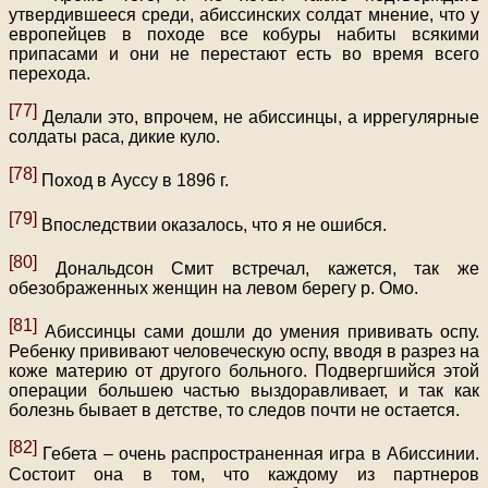
утвердившееся среди, абиссинских солдат мнение, что у
европейцев в походе все кобуры набиты всякими
припасами и они не перестают есть во время всего
перехода.
[77]
Делали это, впрочем, не абиссинцы, а иррегулярные
солдаты раса, дикие куло.
[78]
Поход в Ауссу в 1896 г.
[79]
Впоследствии оказалось, что я не ошибся.
[80]
Дональдсон Смит встречал, кажется, так же
обезображенных женщин на левом берегу р. Омо.
[81]
Абиссинцы сами дошли до умения прививать оспу.
Ребенку прививают человеческую оспу, вводя в разрез на
коже материю от другого больного. Подвергшийся этой
операции большею частью выздоравливает, и так как
болезнь бывает в детстве, то следов почти не остается.
[82]
Гебета – очень распространенная игра в Абиссинии.
Состоит она в том, что каждому из партнеров