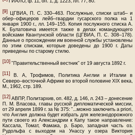
ГИАЛО, ф. 11, оп. 1, д. 1223, лл. 77, 80.
[9]
ЦГВИА, П. С. 330–463. Послужные, списки штаб– и
обер–офицеров лейб–гвардии гусарского полка на 1
января 1900 г., лл. 149–155. Копия послужного списка А.
К. Булатовича имеется также в делах командующего
войсками Квантунской области (ЦГВИА, П. С. 308–178).
Данные о прохождении им военной службы установлены
по этим спискам, которые доведены до 1900 г. Даты
приведены по старому стилю.
[10]
"Правительственный вестник" от 19 августа 1892 г.
[11]
В. А, Трофимов, Политика Англии и Италии в
Северо–восточной Африке во второй половине XIX века,
М., 1962, стр. 189.
[12]
АВПР, Политархив, оп. 482, д. 146, л. 243 – донесение
П. М. Власова, главы русской дипломатической миссии,
от 29 апреля 1899 г. за № 375: "
...
можно заключить а priori,
что Англия должна будет избрать для железнодорожного
пути своего из Александрии к Капу такое направление:
Кассала, Томат, Фамака, р. Баро, западная часть оз.
Рудольфа с выходом на Унассу у озера Виктория