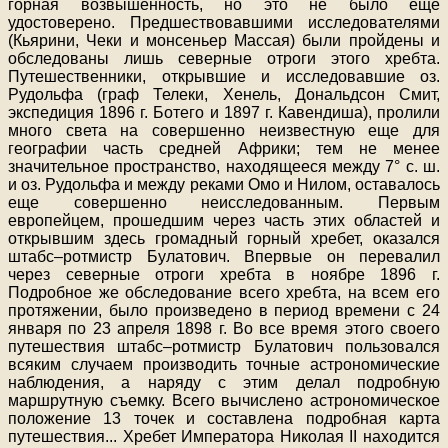
горная возвышенность, но это не было еще
удостоверено. Предшествовавшими исследователями
(Кьярини, Чеки и монсеньер Массая) были пройдены и
обследованы лишь северные отроги этого хребта.
Путешественники, открывшие и исследовавшие оз.
Рудольфа (граф Телеки, Хенель, Дональдсон Смит,
экспедиция 1896 г. Ботего и 1897 г. Кавендиша), пролили
много света на совершенно неизвестную еще для
географии часть средней Африки; тем не менее
значительное пространство, находящееся между 7° с. ш.
и оз. Рудольфа и между реками Омо и Нилом, оставалось
еще совершенно неисследованным. Первым
европейцем, прошедшим через часть этих областей и
открывшим здесь громадный горный хребет, оказался
штабс–ротмистр Булатович. Впервые он перевалил
через северные отроги хребта в ноябре 1896 г.
Подробное же обследование всего хребта, на всем его
протяжении, было произведено в период времени с 24
января по 23 апреля 1898 г. Во все время этого своего
путешествия штабс–ротмистр Булатович пользовался
всяким случаем производить точные астрономические
наблюдения, а наряду с этим делал подробную
маршрутную съемку. Всего вычислено астрономическое
положение 13 точек и составлена подробная карта
путешествия
...
Хребет Императора Николая II находится