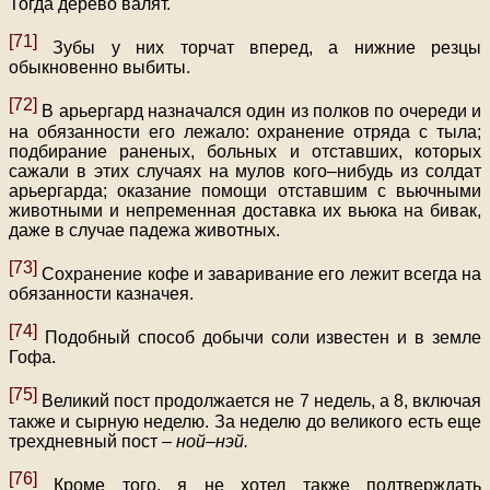
Тогда дерево валят.
[71]
Зубы у них торчат вперед, а нижние резцы
обыкновенно выбиты.
[72]
В арьергард назначался один из полков по очереди и
на обязанности его лежало: охранение отряда с тыла;
подбирание раненых, больных и отставших, которых
сажали в этих случаях на мулов кого–нибудь из солдат
арьергарда; оказание помощи отставшим с вьючными
животными и непременная доставка их вьюка на бивак,
даже в случае падежа животных.
[73]
Сохранение кофе и заваривание его лежит всегда на
обязанности казначея.
[74]
Подобный способ добычи соли известен и в земле
Гофа.
[75]
Великий пост продолжается не 7 недель, а 8, включая
также и сырную неделю. За неделю до великого есть еще
трехдневный пост –
ной–нэй.
[76]
Кроме того, я не хотел также подтверждать