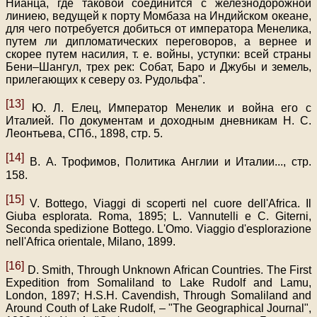
Нианца, где таковой соединится с железнодорожной
линиею, ведущей к порту Момбаза на Индийском океане,
для чего потребуется добиться от императора Менелика,
путем ли дипломатических переговоров, а вернее и
скорее путем насилия, т. е. войны, уступки: всей страны
Бени–Шангул, трех рек: Собат, Баро и Джубы и земель,
прилегающих к северу оз. Рудольфа".
[13]
Ю. Л. Елец, Император Менелик и война его с
Италией. По документам и доходным дневникам Н. С.
Леонтьева, СПб., 1898, стр. 5.
[14]
В. А. Трофимов, Политика Англии и Италии
...
, стр.
158.
[15]
V. Воttegо, Viaggi di scoperti nel cuore dell'Africa. Il
Giuba esplorata. Roma, 1895; L. Vannutelli e C. Giterni,
Seconda spedizione Bottego. L'Omo. Viaggio d'esplorazione
nell'Africa orientale, Milano, 1899.
[16]
D. Smith, Through Unknown African Countries. The First
Expedition from Somaliland to Lake Rudolf and Lamu,
London, 1897; H.S.H. Cavendish, Through Somaliland and
Around Couth of Lake Rudolf, – "The Geographical Journal",