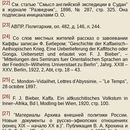
[22]
См. статью "Смысл английской экспедиции в Судан"
в журнале "Разведчик",. 1896, № 287, стр. 325. Она
подписана инициалами О. О.
[23]
АВПР, Политархив, оп. 482, д. 146, л. 244.
[24]
Со слов местных жителей рассказ о завоевании
Каффы записан Ф. Бибером; "Geschichte der Kaffaeisch–
Aethiopischen Krieg. Eine Ueberlieferung der Kaffitscho oder
Gonga. Uebersetzt und erlautet von F. J. Bieber", –
"Mitteilungen des Seminars fuer Orientalischen Sprachen an
der Friedrich–Wilhelms Universitaet zu Berlin", Jahrg. XXIII –
XXV, Berlin, 1922, 2, Abt, стр. 18 – 43.
[25]
С. Mondon–Vidailhet, Lettres d'Abyssinie, – "Le Temps",
28 octobre 1897.
[26]
F. J. Вieber, Kaffa. Ein altkuschitisches Volkstum in
Inner–Afrika, Bd I, Modling bei Wien, 1920, стр. 100.
[27]
"Материалы Архива внешней политики России.
Новые документы о русско–эфиопских отношениях
(конец XIX – начало XX в.)". Публикация В. А. Крохина и