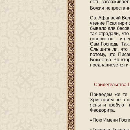
есть, заглаживает
Божия непрестан
Св. Афанасий Вели
чтение Псалтири 
бывало для бесов
так страдали, чт
говорит он, – и п
Сам Господь. Так
Слышите ли, что 
потому, что Пис
Божества. Во-вто
преднаписуется и
Свидетельства П
Приведем же те 
Христовом не в п
ясны и требуют т
Феодорита.
«Пою Имени Госпо
«Господи, Господь