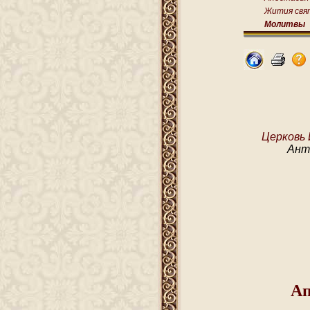
Жития свя
Молитвы
Церковь 
Ант
Ап