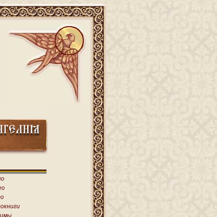
ио
ео
о
окниги
имы