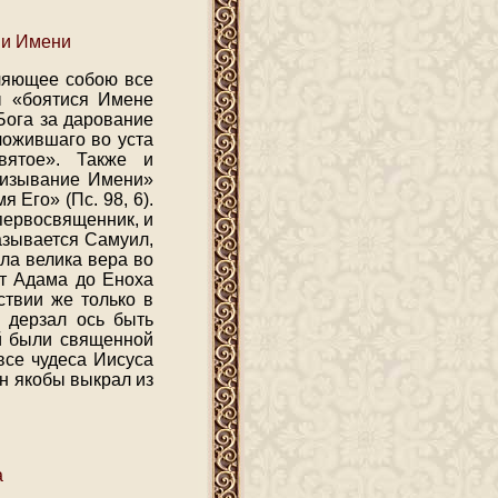
ии Имени
вляющее собою все
ы «боятися Имене
Бога за дарование
ложившаго во уста
вятое». Также и
призывание Имени»
Его» (Пс. 98, 6).
первосвященник, и
азывается Самуил,
ла велика вера во
от Адама до Еноха
ствии же только в
 дерзал ось быть
й были священной
все чудеса Иисуса
н якобы выкрал из
а