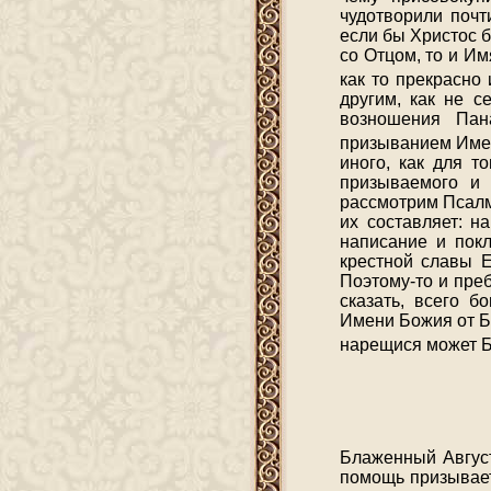
чудотворили почт
если бы Христос б
со Отцом, то и И
как то прекрасно
другим, как не 
возношения Пан
призыванием Име
иного, как для т
призываемого и
рассмотрим Псалм
их составляет: н
написание и пок
крестной славы Е
Поэтому-то и пре
сказать, всего б
Имени Божия от Б
нарещися может Бо
Блаженный Август
помощь призывает