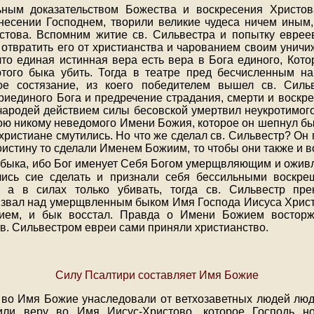
ьным доказательством Божества и воскресения Христов
несении Господнем, творили великие чудеса ничем иным
стова. Вспомним житие св. Сильвестра и попытку еврее
 отвратить его от христианства и чарованием своим уничи
 что единая истинная вера есть вера в Бога единого, Кото
того быка убить. Тогда в театре пред бесчисленным на
ое состязание, из коего победителем вышел св. Сильв
риединого Бога и предречение страдания, смерти и воскре
чародей действием силы бесовской умертвил неукротимого 
лою никому неведомого Имени Божия, которое он шепнул бык
христиане смутились. Но что же сделал св. Сильвестр? Он
оистину то сделали Именем Божиим, то чтобы они также и 
 быка, ибо Бог именует Себя Богом умерщвляющим и ож
лись сие сделать и признали себя бессильными воскр
а в силах только убивать, тогда св. Сильвестр пре
звал над умерщвленным быком Имя Господа Иисуса Христ
ием, и бык восстал. Правда о Имени Божием восторж
св. Сильвестром евреи сами приняли христианство.
Силу Псалтири составляет Имя Божие
 во Имя Божие унаследовали от ветхозаветных людей люд
или веру во Имя Иисус-Христово, которое Господь н