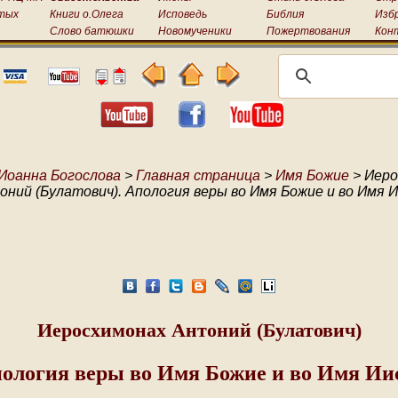
тых
Книги о.Олега
Исповедь
Библия
Изб
Слово батюшки
Новомученики
Пожертвования
Кон
Иоанна Богослова
>
Главная страница
>
Имя Божие
> Иеро
оний (Булатович). Апология веры во Имя Божие и во Имя И
Иеросхимонах Антоний (Булатович)
ология веры во Имя Божие и во Имя Ии