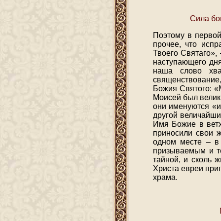
Сила бо
Поэтому в первой
прочее, что исп
Твоего Святаго»,
наступающего дня
наша слово хва
священствование,
Божия Святого: «
Моисей был велик
они именуются «и
другой величайши
Имя Божие в ветх
приносили свои ж
одном месте – в
призываемым и т
тайной, и сколь 
Христа евреи при
храма.