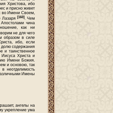
ния Христова, ибо
рес и присно живет
с во Имени Своем,
[160]
е Лазаря
. Чем
 Апостолами чина
ношение, как ни
оворим не для чего
ым образом в силе
иста, ибо, если
ю долю содержания
ое и таинственное
 Иисуса Христа и
ению Имени Божия.
ем и основою, так
и в неотделимость
 различными Имены
рашает, ангелы на
му укрепление ума