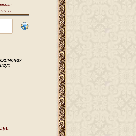
ранное
такты
схимонах
исус
сус