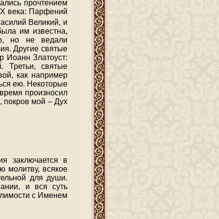
вались прочтением
IX века: Парфений
Василий Великий, и
была им известна,
о, но не ведали
ия. Другие святые
р Иоанн Златоуст:
. Третьи, святые
вой, как например
ься ею. Некоторые
 время произносил
 покров мой – Дух
ия заключается в
ю молитву, всякое
тельной для души.
ании, и вся суть
елимости с Именем