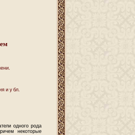
ием
мени.
я и у бл.
атели одного рода
причем некоторые