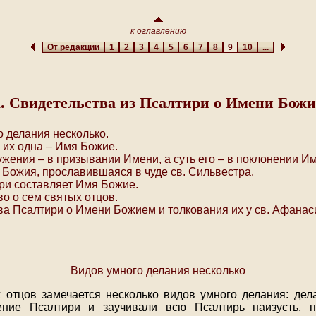
к оглавлению
От редакции
1
2
3
4
5
6
7
8
9
10
...
. Свидетельства из Псалтири о Имени Бож
 делания несколько.
 их одна – Имя Божие.
жения – в призывании Имени, а суть его – в поклонении И
Божия, прославившаяся в чуде св. Сильвестра.
ри составляет Имя Божие.
о о сем святых отцов.
а Псалтири о Имени Божием и толкования их у св. Афанаси
Видов умного делания несколько
 отцов замечается несколько видов умного делания: дел
ение Псалтири и заучивали всю Псалтирь наизусть, 