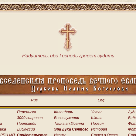
Радуйтесь, ибо Господь грядет судить
Rus
Eng
Переписка
Календарь
Устав
Ауд
3000 вопросов
Богослужения
Школа
Вид
а
Проповеди
Тайна ап.Иоанна
Поэзия
Фот
ика
Дискуссии
Эра Духа Святого
История
Фот
 РПЦ МП
Свидетельства
Иконы
Стихи о.Олега
Стр