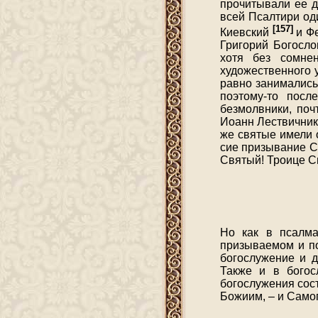
прочитывали ее д
всей Псалтири од
[157]
Киевский
и Ф
Григорий Богосло
хотя без сомне
художественного 
равно занимались
поэтому-то посл
безмолвники, поч
Иоанн Лествичник
же святые имели 
сие призывание С
Святый! Троице Св
Но как в псалма
призываемом и по
богослужение и д
Также и в богос
богослужения сос
Божиим, – и Самог