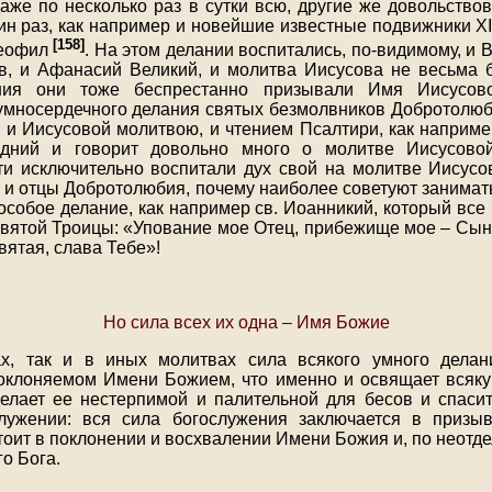
аже по несколько раз в сутки всю, другие же довольство
ин раз, как например и новейшие известные подвижники X
[158]
еофил
. На этом делании воспитались, по-видимому, и 
в, и Афанасий Великий, и молитва Иисусова не весьма 
ния они тоже беспрестанно призывали Имя Иисусов
умносердечного делания святых безмолвников Добротолюб
 и Иисусовой молитвою, и чтением Псалтири, как наприме
едний и говорит довольно много о молитве Иисусовой
ти исключительно воспитали дух свой на молитве Иисусо
 и отцы Добротолюбия, почему наиболее советуют занимат
особое делание, как например св. Иоанникий, который все
вятой Троицы: «Упование мое Отец, прибежище мое – Сын,
ятая, слава Тебе»!
Но сила всех их одна – Имя Божие
х, так и в иных молитвах сила всякого умного делан
клоняемом Имени Божием, что именно и освящает всяку
елает ее нестерпимой и палительной для бесов и спаси
лужении: вся сила богослужения заключается в призыв
тоит в поклонении и восхвалении Имени Божия и, по неотд
о Бога.