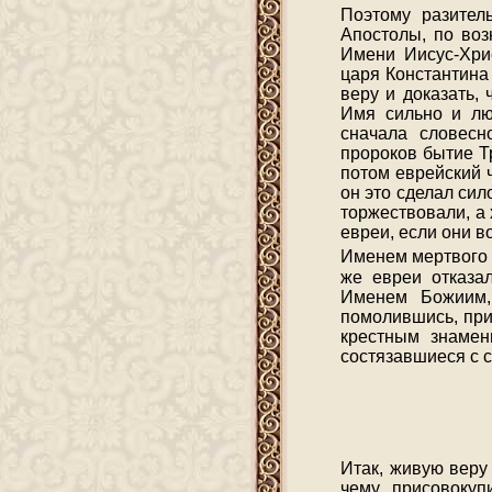
Поэтому разител
Апостолы, по воз
Имени Иисус-Хри
царя Константина
веру и доказать,
Имя сильно и лю
сначала словесн
пророков бытие Т
потом еврейский 
он это сделал си
торжествовали, а 
евреи, если они в
Именем мертвого
же евреи отказа
Именем Божиим, 
помолившись, при
крестным знамен
состязавшиеся с 
Итак, живую веру
чему присовокуп