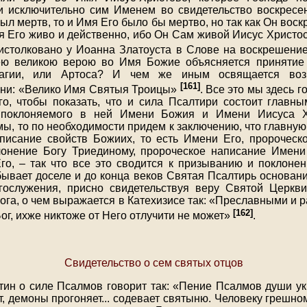
и исключительно сим Именем во свидетельство воскресе
ыл мертв, то и Имя Его было бы мертво, но так как Он воск
мя Его живо и действенно, ибо Он Сам живой Иисус Христо
 истолковано у Иоанна Златоуста в Слове на воскрешени
сею великою верою во Имя Божие объясняется принятие
агии, или Артоса? И чем же иным освящается воз
[161]
ни: «Велико Имя Святыя Троицы»
. Все это мы здесь г
ого, чтобы показать, что и сила Псалтири состоит главн
 поклоняемого в ней Имени Божия и Имени Иисуса Хр
ы, то по необходимости придем к заключению, что главну
аписание свойств Божиих, то есть Имени Его, пророческ
лонение Богу Триединому, пророческое написание Имени
го, – так что все это сводится к призыванию и поклон
бывает доселе и до конца веков Святая Псалтирь основани
огослужения, присно свидетельствуя веру Святой Церкв
ога, о чем выражается в Катехизисе так: «Преславными и
[162]
г, ихже никтоже от Него отлучити не может»
.
Свидетельство о сем святых отцов
ин о силе Псалмов говорит так: «Пение Псалмов души ук
, демоны прогоняет
...
содевает святыню. Человеку грешно