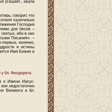
ыя угашает
...
хвала
тирь, говорит, что
сителя палительно
ближения Господня
рпимо для бесов –
 святых, ибо в них
атыми Писания». –
-первых, конечно,
удрости и истины
ается Имя Божие и
 у бл. Феодорита
и о Имени Иисус-
 кои недостаточно
ия Великого и бл.