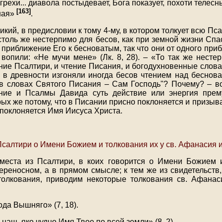
 грехи
...
диавола постыдевает, Бога показует, похоти телесн
[163]
ная»
.
кий, в предисловии к тому 4-му, в котором толкует всю Псал
столь же нестерпимо для бесов, как при земной жизни Спа
 приближение Его к бесноватым, так что они от одного при
о вопили: «Не мучи мене» (Лк. 8, 28). – «То так же несте
ение Псалтири, и чтение Писания, и богодухновенные слова
, в древности изгоняли иногда бесов чтением над беснов
в словах Святого Писания – Сам Господь"? Почему? – во
ание и Псалмы Давида суть действие или энергия прем
рых же потому, что в Писании присно поклоняется и призыв
 поклоняется Имя Иисуса Христа.
салтири о Имени Божием и толкования их у св. Афанасия и
места из Псалтири, в коих говорится о Имени Божием 
ереносном, а в прямом смысле; к тем же из свидетельств,
олкования, приводим некоторые толкования св. Афанас
да Вышняго» (7, 18).
 наш, яко чудно Имя Твое по всей земли» (8, 2).