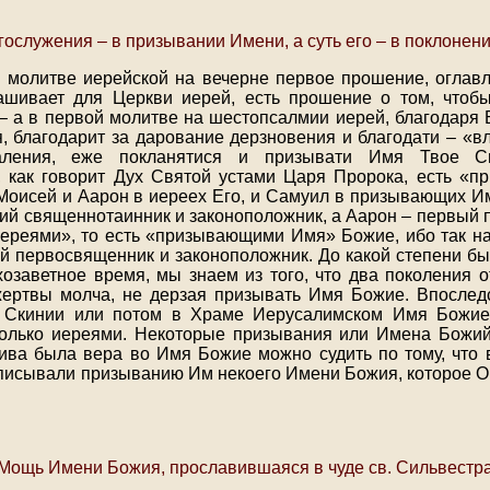
гослужения – в призывании Имени, а суть его – в поклонен
 молитве иерейской на вечерне первое прошение, огла
рашивает для Церкви иерей, есть прошение о том, чтоб
 – а в первой молитве на шестопсалмии иерей, благодаря 
, благодарит за дарование дерзновения и благодати – «в
ления, еже покланятися и призывати Имя Твое С
 как говорит Дух Святой устами Царя Пророка, есть «
Моисей и Аарон в иереех Его, и Самуил в призывающих Имя 
ий священнотаинник и законоположник, а Аарон – первый 
ереями», то есть «призывающими Имя» Божие, ибо так н
й первосвященник и законоположник. До какой степени бы
озаветное время, мы знаем из того, что два поколения 
ертвы молча, не дерзая призывать Имя Божие. Впослед
 Скинии или потом в Храме Иерусалимском Имя Божие
олько иереями. Некоторые призывания или Имена Божи
жива была вера во Имя Божие можно судить по тому, что 
писывали призыванию Им некоего Имени Божия, которое О
Мощь Имени Божия, прославившаяся в чуде св. Сильвестр