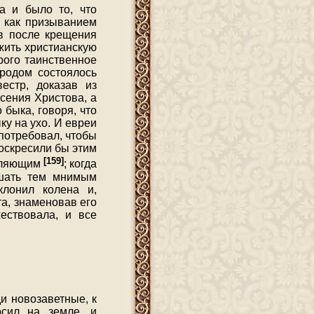
а и было то, что
, как призыванием
в после крещения
жить христианскую
рого таинственное
родом состоялось
естр, доказав из
сения Христова, а
быка, говоря, что
у на ухо. И евреи
 потребовал, чтобы
воскресили бы этим
[159]
ивляющим
; когда
ешать тем мнимым
клонил колена и,
а, знаменовав его
ествовала, и все
и новозаветные, к
осил на земле, и