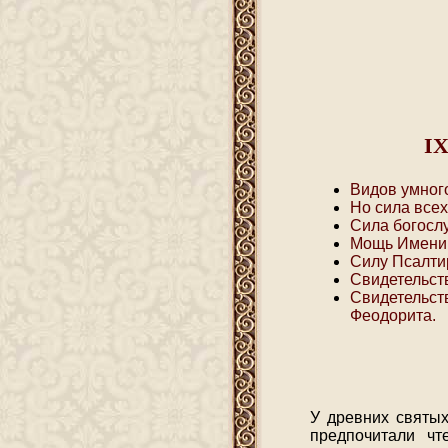
IX
Видов умного
Но сила всех
Сила богослу
Мощь Имени 
Силу Псалти
Свидетельств
Свидетельств
Феодорита.
У древних святых
предпочитали чт