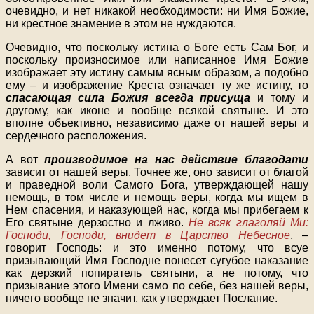
очевидно, и нет никакой необходимости: ни Имя Божие,
ни крестное знамение в этом не нуждаются.
Очевидно, что поскольку истина о Боге есть Сам Бог, и
поскольку произносимое или написанное Имя Божие
изображает эту истину самым ясным образом, а подобно
ему – и изображение Креста означает ту же истину, то
спасающая сила Божия всегда присуща
и тому и
другому, как иконе и вообще всякой святыне. И это
вполне объективно, независимо даже от нашей веры и
сердечного расположения.
А вот
производимое на нас действие благодати
зависит от нашей веры. Точнее же, оно зависит от благой
и праведной воли Самого Бога, утверждающей нашу
немощь, в том числе и немощь веры, когда мы ищем в
Нем спасения, и наказующей нас, когда мы прибегаем к
Его святыне дерзостно и лживо.
Не всяк глаголяй Ми:
Господи, Господи, внидет в Царство Небесное
, –
говорит Господь: и это именно потому, что всуе
призывающий Имя Господне понесет сугубое наказание
как дерзкий попиратель святыни, а не потому, что
призывание этого Имени само по себе, без нашей веры,
ничего вообще не значит, как утверждает Послание.