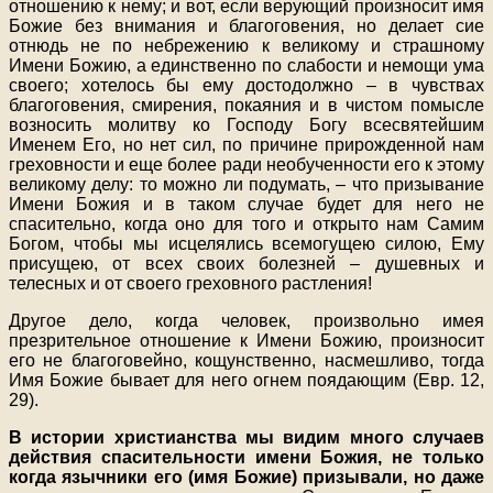
отношению к нему; и вот, если верующий произносит имя
Божие без внимания и благоговения, но делает сие
отнюдь не по небрежению к великому и страшному
Имени Божию, а единственно по слабости и немощи ума
своего; хотелось бы ему достодолжно – в чувствах
благоговения, смирения, покаяния и в чистом помысле
возносить молитву ко Господу Богу всесвятейшим
Именем Его, но нет сил, по причине прирожденной нам
греховности и еще более ради необученности его к этому
великому делу: то можно ли подумать, – что призывание
Имени Божия и в таком случае будет для него не
спасительно, когда оно для того и открыто нам Самим
Богом, чтобы мы исцелялись всемогущею силою, Ему
присущею, от всех своих болезней – душевных и
телесных и от своего греховного растления!
Другое дело, когда человек, произвольно имея
презрительное отношение к Имени Божию, произносит
его не благоговейно, кощунственно, насмешливо, тогда
Имя Божие бывает для него огнем поядающим (Евр. 12,
29).
В истории христианства мы видим много случаев
действия спасительности имени Божия, не только
когда язычники его (имя Божие) призывали, но даже