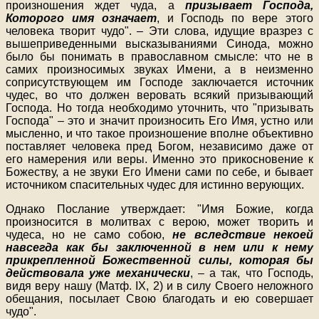
произношения ждет чуда, а
призывает Господа,
Которого имя означает
, и Господь по вере этого
человека творит чудо". – Эти слова, идущие вразрез с
вышеприведенными высказываниями Синода, можно
было бы понимать в православном смысле: что не в
самих произносимых звуках Имени, а в неизменно
соприсутствующем им Господе заключается источник
чудес, во что должен веровать всякий призывающий
Господа. Но тогда необходимо уточнить, что "призывать
Господа" – это и значит произносить Его Имя, устно или
мысленно, и что такое произношение вполне объективно
поставляет человека пред Богом, независимо даже от
его намерения или веры. Именно это прикосновение к
Божеству, а не звуки Его Имени сами по себе, и бывает
источником спасительных чудес для истинно верующих.
Однако Послание утверждает: "Имя Божие, когда
произносится в молитвах с верою, может творить и
чудеса, но не само собою,
не вследствие некоей
навсегда как бы заключенной в нем или к нему
прикрепленной Божественной силы, которая бы
действовала уже механически
, – а так, что Господь,
видя веру нашу (Матф. IX, 2) и в силу Своего неложного
обещания, посылает Свою благодать и ею совершает
чудо".