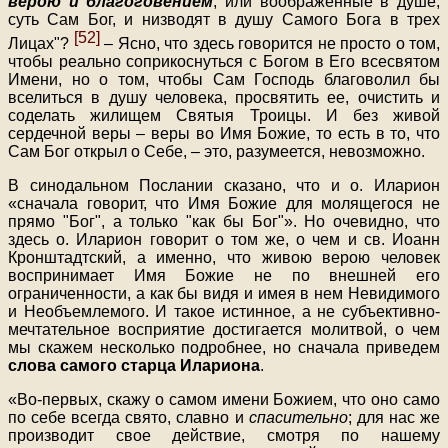
верою и благоговением
, или воображенные в душе,
суть Сам Бог, и низводят в душу Самого Бога в трех
[52]
Лицах"?
– Ясно, что здесь говорится не просто о том,
чтобы реально соприкоснуться с Богом в Его всесвятом
Имени, но о том, чтобы Сам Господь благоволил бы
вселиться в душу человека, просвятить ее, очистить и
соделать жилищем Святыя Троицы. И без живой
сердечной веры – веры во Имя Божие, то есть в то, что
Сам Бог открыл о Себе, – это, разумеется, невозможно.
В синодальном Послании сказано, что и о. Иларион
«сначала говорит, что Имя Божие для молящегося не
прямо "Бог", а только "как бы Бог"». Но очевидно, что
здесь о. Иларион говорит о том же, о чем и св. Иоанн
Кронштадтский, а именно, что живою верою человек
воспринимает Имя Божие не по внешней его
ограниченности, а как бы видя и имея в нем Невидимого
и Необъемлемого. И такое истинное, а не субъективно-
мечтательное восприятие достигается молитвой, о чем
мы скажем несколько подробнее, но сначала приведем
слова самого старца Илариона
.
«Во-первых, скажу о самом имени Божием, что оно само
по себе всегда свято, славно и
спасительно
; для нас же
производит свое действие, смотря по нашему