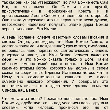
так как они как раз утверждают, что Имя Божие есть Сам
Бог, то есть именно Он Сам и никто другой,
присутствующий в изображении Креста и в
произносимом Имени Своем (по внешней его стороне).
Они также утверждают, что не веруя в это всею душею,
невозможно надеяться получить благие дары Божии
через призывание Его Имени.
А ведь Послание, следуя известным словам Писания и
святых Отцов, утверждает, что Имя Божие "свято, и
достопоклоняемо, и вожделенно"; кроме того, имяборцы,
не решаясь явно порвать со святоотеческим учением,
утверждали также, что Имя Божие "
свято само по
себе
" – а это можно сказать только о Боге. Таким
образом, именно имяборцы и полагают Имя Божие
каким-то вторым богом, которого мы должны в своем
сознании соединять с Единым Истинным Богом, хотя к
Нему эта самостоятельная сущность не имеет
объективно никакого отношения. И совершать это
поистине магического отождествление должна, по мысли
Синода, наша вера.
Что же это за вера? Послание поясняет это так: "Имя
Божие чудодействует лишь под условием веры, другими
словами, когда человек, произнося его, не от