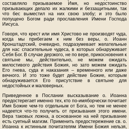
составляло призываемое Имя, но недостоинство
призывающих делало их жалкими и беззащитными, так
что бес выместил на них свою злобу; и это было
попущено Богом ради прославления Имени Господа
Иисуса.
Говоря, что крест или имя Христово не производят чуда,
когда мы прибегаем к ним без веры, о. Иоанн
Кронштадтский, очевидно, подразумевает желательные
для нас спасительные чудеса, в которых обнаруживает
Себя Бог. В случае дерзкого, не по вере, прикосновения к
святыне мы, действительно, не можем ожидать
милостивого действия Божия, но зато можем ожидать
Его гнева, суда и наказания – временного или даже
вечного. И это тоже будет действие Божие, которым
обнаруживается Его присутствие в святыне для
недостойных и маловерных.
Приведенное в Послании высказывание о. Иоанна
предостерегает именно тех, кто по-имяборчески почитает
Имя Божие чем-то отдельным от Бога, но тем не менее
надеется что-то получить от призывания этого имени.
Вера таковых ложна, а основанное на ней призывание
есть суетный магизм. Применить предостережение св. о.
Иоанна к истинным почитателям Имени Божия нельзя,