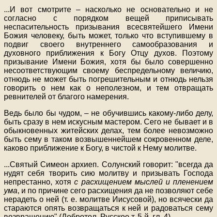
...
И вот смотрите – насколько не основательно и не
согласно с порядком вещей приписывать
неспасительность призывания всесвятейшего Имени
Божия человеку, быть может, только что вступившему в
подвиг своего внутреннего самообразования и
духовного приближения к Богу Отцу духов. Поэтому
призывание Имени Божия, хотя бы было совершенно
несоответствующим своему беспредельному величию,
отнюдь не может быть погрешительным и отнюдь нельзя
говорить о нем как о неполезном, и тем отвращать
ревнителей от благого намерения.
Ведь было бы чудом, – не обучившись какому-либо делу,
быть сразу в нем искусным мастером. Сего не бывает и в
обыкновенных житейских делах, тем более невозможно
быть сему в таком возвышеннейшем сокровенном деле,
каково приближение к Богу, в чистой к Нему молитве.
...
Святый Симеон архиеп. Солунский говорит: "всегда да
нудят себя творить сию молитву и призывать Господа
непрестанно, хотя
с расхищением мыслей и пленением
ума
, и по причине сего расхищения да не позволяют себе
нерадеть о ней (т. е. молитве Иисусовой), но всячески да
стараются опять возвращаться к ней и радоваться сему
возвращению" (Добротол. Русское т. 5-й, гл. 4).