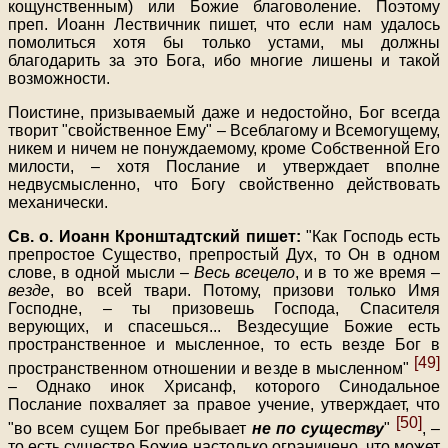
кощунственным) или Божие благоволение. Поэтому
преп. Иоанн Лествичник пишет, что если нам удалось
помолиться хотя бы только устами, мы должны
благодарить за это Бога, ибо многие лишены и такой
возможности.
Поистине, призываемый даже и недостойно, Бог всегда
творит "свойственное Ему" – Всеблагому и Всемогущему,
никем и ничем не понуждаемому, кроме Собственной Его
милости, – хотя Послание и утверждает вполне
недвусмысленно, что Богу свойственно действовать
механически.
Св. о. Иоанн Кронштадтский пишет:
"Как Господь есть
препростое Существо, препростый Дух, то Он в одном
слове, в одной мысли –
Весь всецело
, и в то же время –
везде
, во всей твари. Потому, призови только Имя
Господне, – ты призовешь Господа, Спасителя
верующих, и спасешься
...
Вездесущие Божие есть
пространственное и мысленное, то есть везде Бог в
[49]
пространственном отношении и везде в мысленном"
– Однако инок Хрисанф, которого Синодальное
Послание похваляет за правое учение, утверждает, что
[50]
"во всем сущем Бог пребывает
не по существу
"
, –
то есть существо Божие настолько ограничено, что может