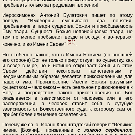
пребывать только за пределами творения!
Иеросхимонах Антоний Булатович пишет по этому
поводу: "Имяборцы смешивают два понятия:
пребывание в твари существа Божия и приобщаемость
Ему твари. Сущность Божия неприобщаема твари, но
тем не менее пребывает везде и всюду, и во-первых,
[51]
конечно, и во Имени Своем"
.
Но особенно важно, что в Имени Божием (по внешней
его стороне) Бог не только присутствует по существу, как
и везде в мiре, но и истинно открывает Себя и в этом
Своем действии некоторым таинственным и
недомыслимым образом делается прикосновенным для
нашего ума. Произнесение Имени Божия разумным
существом – человеком – есть реальное прикосновение к
Богу, и посредством такого прикосновения не Бог
оказывается в зависимости от человека или в его
распоряжении, а человек ставит себя в сугубую
зависимость от Божественного суда, к которому сам он
прибег более или менее сознательно.
Почему же св. о. Иоанн Кронштадтский говорит: "Великие
имена [Божии]
...
призванные
с живою сердечною