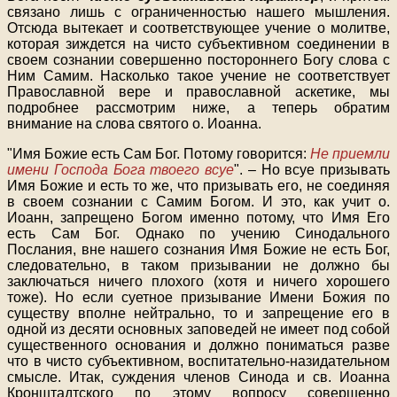
связано лишь с ограниченностью нашего мышления.
Отсюда вытекает и соответствующее учение о молитве,
которая зиждется на чисто субъективном соединении в
своем сознании совершенно постороннего Богу слова с
Ним Самим. Насколько такое учение не соответствует
Православной вере и православной аскетике, мы
подробнее рассмотрим ниже, а теперь обратим
внимание на слова святого о. Иоанна.
"Имя Божие есть Сам Бог. Потому говорится:
Не приемли
имени Господа Бога твоего всуе
". – Но всуе призывать
Имя Божие и есть то же, что призывать его, не соединяя
в своем сознании с Самим Богом. И это, как учит о.
Иоанн, запрещено Богом именно потому, что Имя Его
есть Сам Бог. Однако по учению Синодального
Послания, вне нашего сознания Имя Божие не есть Бог,
следовательно, в таком призывании не должно бы
заключаться ничего плохого (хотя и ничего хорошего
тоже). Но если суетное призывание Имени Божия по
существу вполне нейтрально, то и запрещение его в
одной из десяти основных заповедей не имеет под собой
существенного основания и должно пониматься разве
что в чисто субъективном, воспитательно-назидательном
смысле. Итак, суждения членов Синода и св. Иоанна
Кронштадтского по этому вопросу совершенно