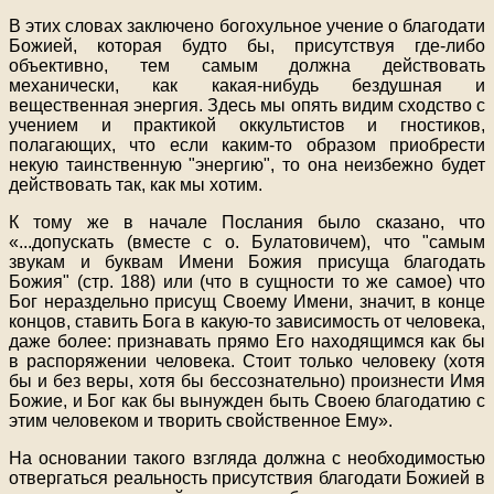
В этих словах заключено богохульное учение о благодати
Божией, которая будто бы, присутствуя где-либо
объективно, тем самым должна действовать
механически, как какая-нибудь бездушная и
вещественная энергия. Здесь мы опять видим сходство с
учением и практикой оккультистов и гностиков,
полагающих, что если каким-то образом приобрести
некую таинственную "энергию", то она неизбежно будет
действовать так, как мы хотим.
К тому же в начале Послания было сказано, что
«
...
допускать (вместе с о. Булатовичем), что "самым
звукам и буквам Имени Божия присуща благодать
Божия" (стр. 188) или (что в сущности то же самое) что
Бог нераздельно присущ Своему Имени, значит, в конце
концов, ставить Бога в какую-то зависимость от человека,
даже более: признавать прямо Его находящимся как бы
в распоряжении человека. Стоит только человеку (хотя
бы и без веры, хотя бы бессознательно) произнести Имя
Божие, и Бог как бы вынужден быть Своею благодатию с
этим человеком и творить свойственное Ему».
На основании такого взгляда должна с необходимостью
отвергаться реальность присутствия благодати Божией в