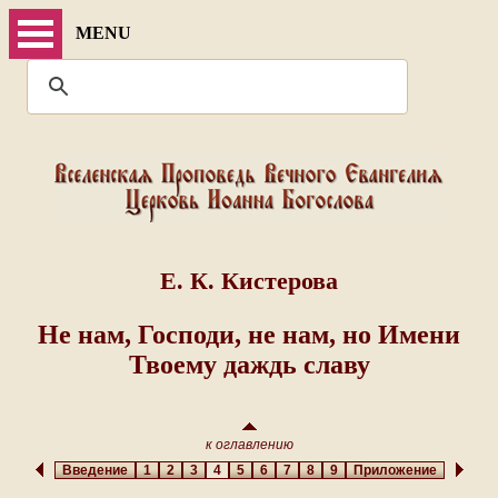
MENU
Е. К. Кистерова
Не нам, Господи, не нам, но Имени
Твоему даждь славу
к оглавлению
Введение
1
2
3
4
5
6
7
8
9
Приложение