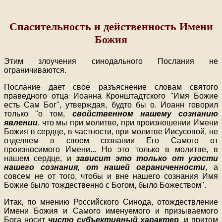
Спасительность и действенность Имени
Божия
Этим злоучения синодального Послания не
ограничиваются.
Послание дает свое разъяснение словам святого
праведного отца Иоанна Кронштадтского "Имя Божие
есть Сам Бог", утверждая, будто бы о. Иоанн говорил
только "о том,
свойственном нашему сознанию
явлении
, что мы при молитве, при произношении Имени
Божия в сердце, в частности, при молитве Иисусовой, не
отделяем в своем сознании Его Самого от
произносимого Имени
...
Но это только в молитве, в
нашем сердце, и
зависит это только от узости
нашего сознания, от нашей ограниченности
, а
совсем не от того, чтобы и вне нашего сознания Имя
Божие было тождественно с Богом, было Божеством".
Итак, по мнению Российского Синода, отождествление
Имени Божия и Самого именуемого и призываемого
Бога носит
чисто субъективный характер
, и притом