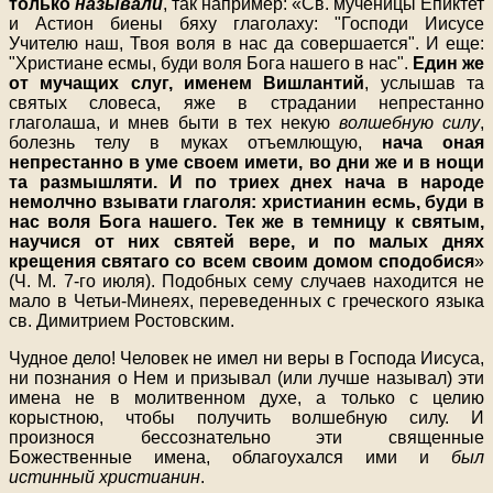
только
называли
, так например: «Св. мученицы Епиктет
и Астион биены бяху глаголаху: "Господи Иисусе
Учителю наш, Твоя воля в нас да совершается". И еще:
"Христиане есмы, буди воля Бога нашего в нас".
Един же
от мучащих слуг, именем Вишлантий
, услышав та
святых словеса, яже в страдании непрестанно
глаголаша, и мнев быти в тех некую
волшебную силу
,
болезнь телу в муках отъемлющую,
нача оная
непрестанно в уме своем имети, во дни же и в нощи
та размышляти. И по триех днех нача в народе
немолчно взывати глаголя: христианин есмь, буди в
нас воля Бога нашего. Тек же в темницу к святым,
научися от них святей вере, и по малых днях
крещения святаго со всем своим домом сподобися
»
(Ч. М. 7-го июля). Подобных сему случаев находится не
мало в Четьи-Минеях, переведенных с греческого языка
св. Димитрием Ростовским.
Чудное дело! Человек не имел ни веры в Господа Иисуса,
ни познания о Нем и призывал (или лучше называл) эти
имена не в молитвенном духе, а только с целию
корыстною, чтобы получить волшебную силу. И
произнося бессознательно эти священные
Божественные имена, облагоухался ими и
был
истинный христианин
.