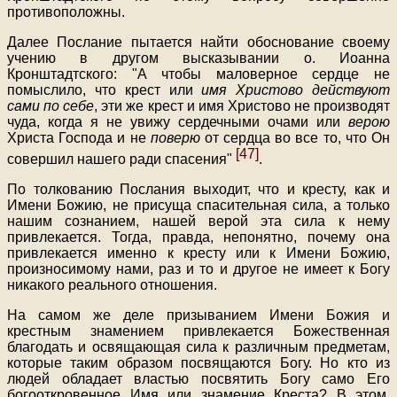
противоположны.
Далее Послание пытается найти обоснование своему
учению в другом высказывании о. Иоанна
Кронштадтского: "А чтобы маловерное сердце не
помыслило, что крест или
имя Христово действуют
сами по себе
, эти же крест и имя Христово не производят
чуда, когда я не увижу сердечными очами или
верою
Христа Господа и не
поверю
от сердца во все то, что Он
[47]
совершил нашего ради спасения"
.
По толкованию Послания выходит, что и кресту, как и
Имени Божию, не присуща спасительная сила, а только
нашим сознанием, нашей верой эта сила к нему
привлекается. Тогда, правда, непонятно, почему она
привлекается именно к кресту или к Имени Божию,
произносимому нами, раз и то и другое не имеет к Богу
никакого реального отношения.
На самом же деле призыванием Имени Божия и
крестным знамением привлекается Божественная
благодать и освящающая сила к различным предметам,
которые таким образом посвящаются Богу. Но кто из
людей обладает властью посвятить Богу само Его
богооткровенное Имя или знамение Креста? В этом,