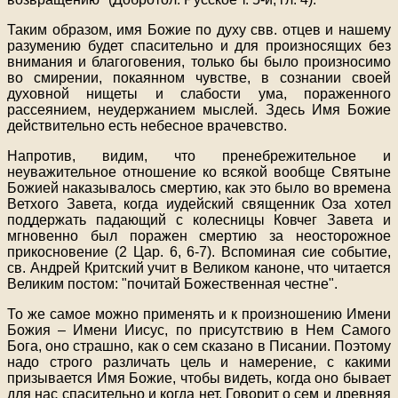
Таким образом, имя Божие по духу свв. отцев и нашему
разумению будет спасительно и для произносящих без
внимания и благоговения, только бы было произносимо
во смирении, покаянном чувстве, в сознании своей
духовной нищеты и слабости ума, пораженного
рассеянием, неудержанием мыслей. Здесь Имя Божие
действительно есть небесное врачевство.
Напротив, видим, что пренебрежительное и
неуважительное отношение ко всякой вообще Святыне
Божией наказывалось смертию, как это было во времена
Ветхого Завета, когда иудейский священник Оза хотел
поддержать падающий с колесницы Ковчег Завета и
мгновенно был поражен смертию за неосторожное
прикосновение (2 Цар. 6, 6-7). Вспоминая сие событие,
св. Андрей Критский учит в Великом каноне, что читается
Великим постом: "почитай Божественная честне".
То же самое можно применять и к произношению Имени
Божия – Имени Иисус, по присутствию в Нем Самого
Бога, оно страшно, как о сем сказано в Писании. Поэтому
надо строго различать цель и намерение, с какими
призывается Имя Божие, чтобы видеть, когда оно бывает
для нас спасительно и когда нет. Говорит о сем и древняя