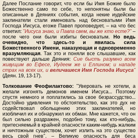
Далее Послание говорит, что если бы Имя Божие было
Божественно само по себе, то непонятны были бы
описанные в Деяниях события, когда некие иудейские
заклинатели стали именовать над бесноватыми Имя
Господа Иисуса, егоже Павел проповедует, – на что бес
ответил:
"Иисуса знаю, и Павла свем, вы же кто есте?"
–
после чего они были избиты бесноватым.
Но ведь
очевидно, что здесь-то и явилась сила
Божественного Имени, наказующая и одновременно
вразумляющая
. Так это и поняли все слышавшие, как
повествуют дальше Деяния:
Сие бысть разумно всем
живущим во Ефесе, Иудеем же и Еллином; и нападе
страх на всех их, и
величашеся Имя Господа Иисуса
"
(Деян. 19, 13-17).
Толкование Феофилактово:
"Уверовать не хотели, а
желали изгонять демонов именем Иисуса... Поэтому
спустя немного и поплатились за свое безрассудство...
Достойно удивления то обстоятельство, как это дух не
содействовал обольщению этих заклинателей, но
изобличил их и обнаружил их обман. Мне кажется, что он
был сильно раздражен, подобно тому, как кто-нибудь,
притесняемый в крайней опасности каким-нибудь жалким
и ничтожным существом, хочет излить на это существо
весь свой гнев". – Великую опасность для беса