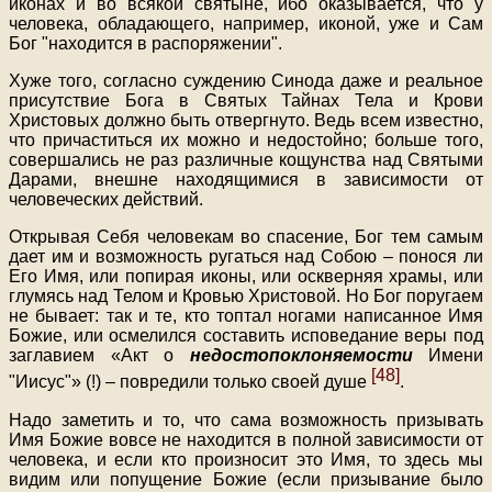
иконах и во всякой святыне, ибо оказывается, что у
человека, обладающего, например, иконой, уже и Сам
Бог "находится в распоряжении".
Хуже того, согласно суждению Синода даже и реальное
присутствие Бога в Святых Тайнах Тела и Крови
Христовых должно быть отвергнуто. Ведь всем известно,
что причаститься их можно и недостойно; больше того,
совершались не раз различные кощунства над Святыми
Дарами, внешне находящимися в зависимости от
человеческих действий.
Открывая Себя человекам во спасение, Бог тем самым
дает им и возможность ругаться над Собою – понося ли
Его Имя, или попирая иконы, или оскверняя храмы, или
глумясь над Телом и Кровью Христовой. Но Бог поругаем
не бывает: так и те, кто топтал ногами написанное Имя
Божие, или осмелился составить исповедание веры под
заглавием «Акт о
недостопоклоняемости
Имени
[48]
"Иисус"» (!) – повредили только своей душе
.
Надо заметить и то, что сама возможность призывать
Имя Божие вовсе не находится в полной зависимости от
человека, и если кто произносит это Имя, то здесь мы
видим или попущение Божие (если призывание было