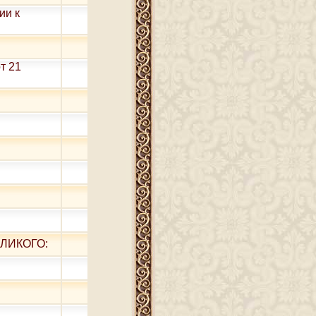
ии к
т 21
ЛИКОГО: