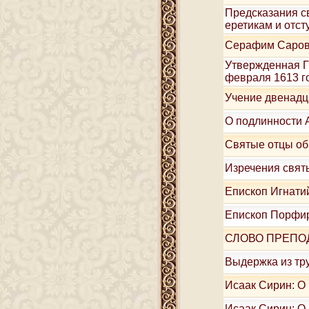
Предсказания с
еретикам и отс
Серафим Саровс
Утвержденная Г
февраля 1613 г
Учение двенадц
О подлинности 
Святые отцы об
Изречения свят
Епископ Игнатий
Епископ Порфир
СЛОВО ПРЕПО
Выдержка из тру
Исаак Сирин: О
Исаак Сирин: О 