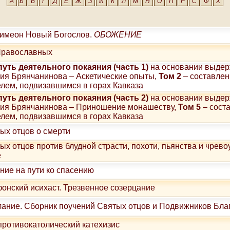
А
Б
В
Г
Д
Е
Ж
З
И
К
Л
М
Н
О
П
Р
С
Ф
Х
имеон Новый Богослов.
ОБОЖЕНИЕ
Православных
уть деятельного покаяния (часть 1)
на основании выдер
тия Брянчанинова – Аскетические опыты,
Том 2
– составле
лем, подвизавшимся в горах Кавказа
уть деятельного покаяния (часть 2)
на основании выдер
атия Брянчанинова – Приношение монашеству,
Том 5
– сост
лем, подвизавшимся в горах Кавказа
ых отцов о смерти
ых отцов против блудной страсти, похоти, пьянства и чревоу
е
ние на пути ко спасению
онский исихаст. Трезвенное созерцание
ание. Сборник поучений Святых отцов и Подвижников Бла
ротивокатолический катехизис