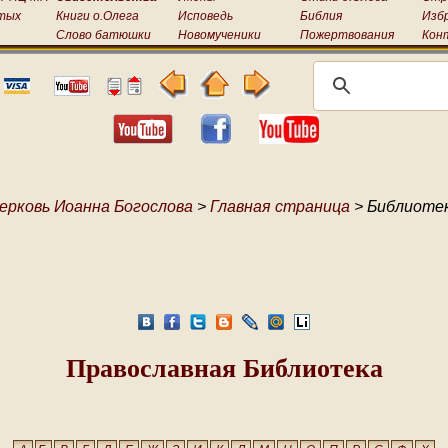
тых
Книги о.Олега
Исповедь
Библия
Изб
Слово батюшки
Новомученики
Пожертвования
Кон
ерковь Иоанна Богослова
>
Главная страница
> Библиоте
Православная Библиотека