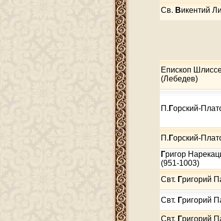
Cв.
В
икентий Л
Епископ Шлиссе
(Лебедев)
П.
Г
орский-Плат
П.
Г
орский-Плат
Г
ригор Нарекац
(951-1003)
Свт.
Г
ригорий 
Свт.
Г
ригорий 
Свт.
Г
ригорий 