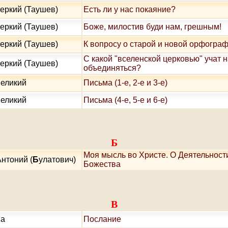
еркий (Таушев)
Есть ли у нас покаяние?
еркий (Таушев)
Боже, милостив буди нам, грешным!
еркий (Таушев)
К вопросу о старой и новой орфогра
С какой "вселенской церковью" учат 
еркий (Таушев)
объединяться?
Великий
Письма (1-е, 2-е и 3-е)
Великий
Письма (4-е, 5-е и 6-е)
Б
Моя мысль во Христе. О Деятельност
нтоний (
Б
улатович)
Божества
В
ва
Послание