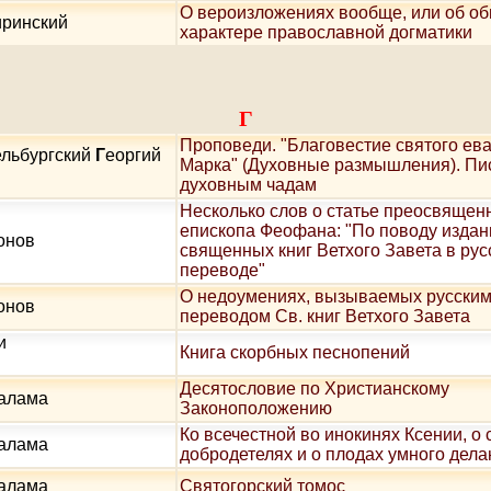
О вероизложениях вообще, или об о
иринский
характере православной догматики
Г
Проповеди. "Благовестие святого ев
льбургский
Г
еоргий
Марка" (Духовные размышления). Пи
духовным чадам
Несколько слов о статье преосвящен
епископа Феофана: "По поводу издан
онов
священных книг Ветхого Завета в рус
переводе"
О недоумениях, вызываемых русски
онов
переводом Св. книг Ветхого Завета
и
Книга скорбных песнопений
Десятословие по Христианскому
Палама
Законоположению
Ко всечестной во инокинях Ксении, о 
Палама
добродетелях и о плодах умного дела
Палама
Святогорский томос