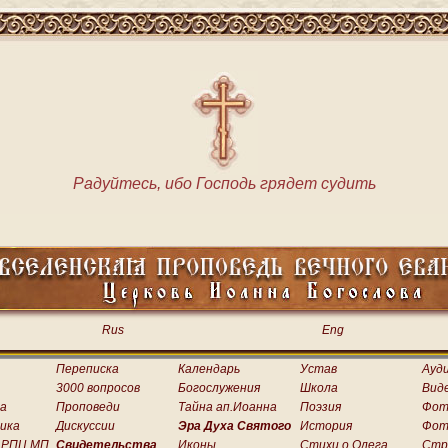
Радуйтесь, ибо Господь грядет судить
Rus
Eng
Переписка
Календарь
Устав
Ауд
3000 вопросов
Богослужения
Школа
Вид
а
Проповеди
Тайна ап.Иоанна
Поэзия
Фот
ика
Дискуссии
Эра Духа Святого
История
Фот
 РПЦ МП
Свидетельства
Иконы
Стихи о.Олега
Стр