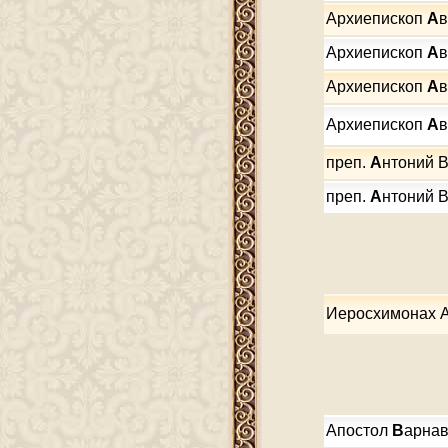
Архиепископ
А
в
Архиепископ
А
в
Архиепископ
А
в
Архиепископ
А
в
преп.
А
нтоний 
преп.
А
нтоний 
Иеросхимонах А
Апостол
В
арна