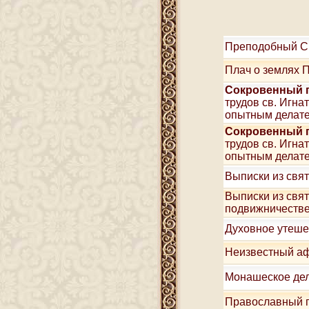
Преподобный С
Плач о землях 
Сокровенный п
трудов св. Игна
опытным делате
Сокровенный п
трудов св. Игн
опытным делате
Выписки из свят
Выписки из свят
подвижничеств
Духовное утеше
Неизвестный аф
Монашеское дел
Православный п