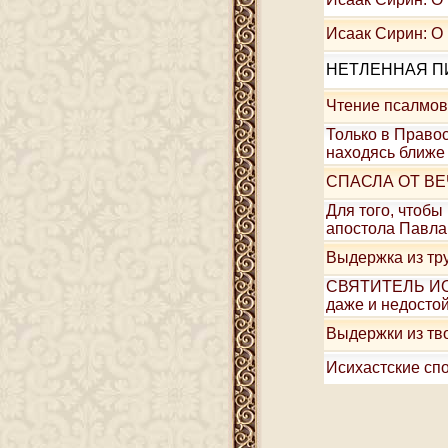
Исаак Сирин: О 
НЕТЛЕННАЯ П
Чтение псалмов
Только в Право
находясь ближе 
СПАСЛА ОТ В
Для того, чтобы
апостола Павла
Выдержка из тру
СВЯТИТЕЛЬ ИОАН
даже и недосто
Выдержки из тв
Исихастские сп