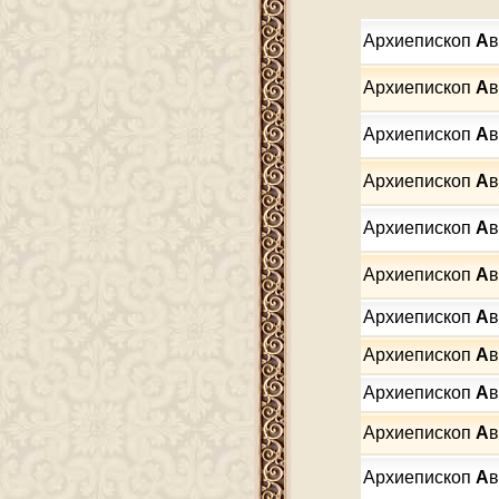
Архиепископ
А
в
Архиепископ
А
в
Архиепископ
А
в
Архиепископ
А
в
Архиепископ
А
в
Архиепископ
А
в
Архиепископ
А
в
Архиепископ
А
в
Архиепископ
А
в
Архиепископ
А
в
Архиепископ
А
в