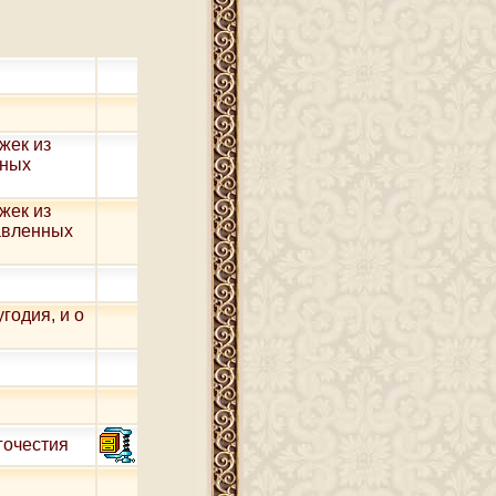
жек из
нных
жек из
авленных
годия, и о
гочестия