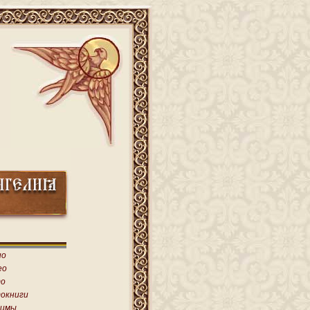
ио
ео
о
окниги
имы