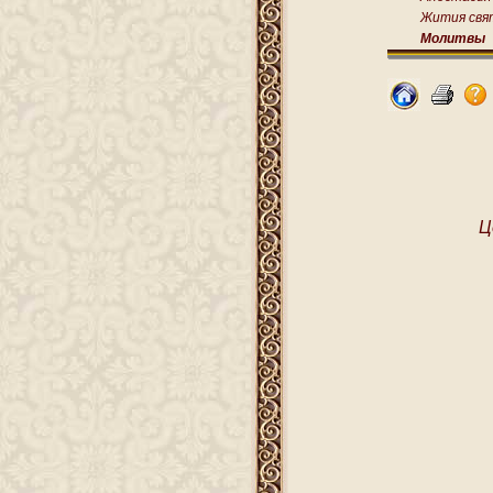
Жития свя
Молитвы
Ц