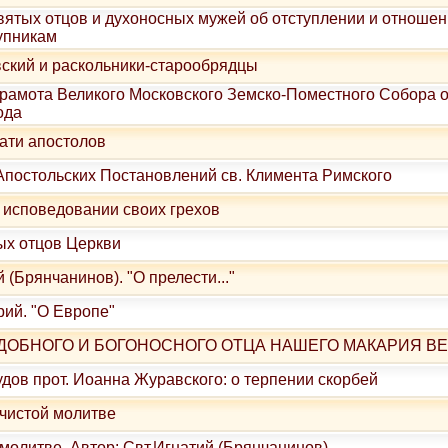
вятых отцов и духоносных мужей об отступлении и отношен
тупникам
кий и раскольники-старообрядцы
рамота Великого Московского Земско-Поместного Собора о
ода
ати апостолов
Апостольских Постановлений св. Климента Римского
 исповедовании своих грехов
ых отцов Церкви
 (Брянчанинов). "О прелести..."
ий. "О Европе"
ДОБНОГО И БОГОНОСНОГО ОТЦА НАШЕГО МАКАРИЯ ВЕ
дов прот. Иоанна Журавского: о терпении скорбей
 чистой молитве
молитве. Автор: Свт.Игнатий (Брянчанинов)