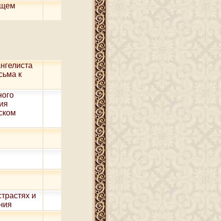
бщем
ангелиста
сьма к
ного
ия
ском
м
страстях и
ния