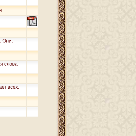
и
. Они,
бя слова
ет всех,