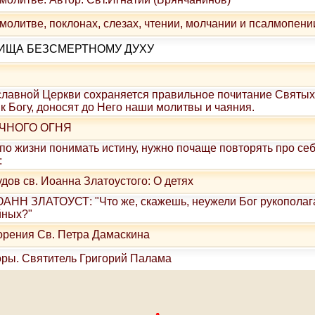
молитве, поклонах, слезах, чтении, молчании и псалмопени
ИЩА БЕЗСМЕРТНОМУ ДУХУ
славной Церкви сохраняется правильное почитание Святых
к Богу, доносят до Него наши молитвы и чаяния.
ЕЧНОГО ОГНЯ
 по жизни понимать истину, нужно почаще повторять про се
:
дов св. Иоанна Златоустого: О детях
Н ЗЛАТОУСТ: "Что же, скажешь, неужели Бог рукополага
йных?"
орения Св. Петра Дамаскина
оры. Святитель Григорий Палама