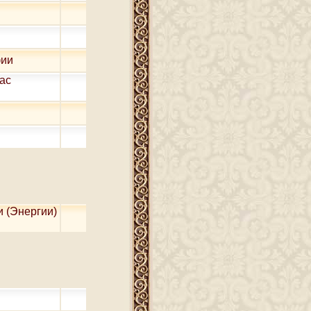
фии
нас
и (Энергии)