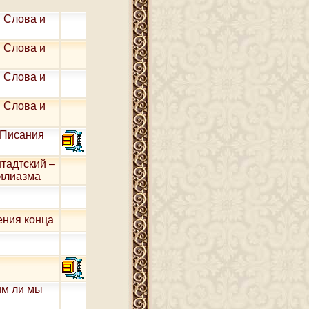
 Слова и
 Слова и
 Слова и
 Слова и
 Писания
тадтский –
хилиазма
ения конца
им ли мы