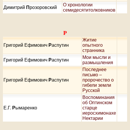
О хронологии
Димитрий
П
розоровский
семидесятитолковников
Р
Житие
Григорий Ефимович
Р
аспутин
опытного
странника
Мои мысли и
Григорий Ефимович
Р
аспутин
размышления
Последнее
письмо –
Григорий Ефимович
Р
аспутин
пророчество о
гибели земли
Русской
Воспоминания
об Оптинском
Е.Г.
Р
ымаренко
старце
иеросхимонахе
Нектарии