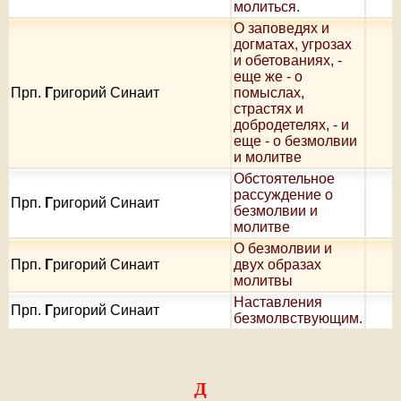
молиться.
О заповедях и
догматах, угрозах
и обетованиях, -
еще же - о
Прп.
Г
ригорий Синаит
помыслах,
страстях и
добродетелях, - и
еще - о безмолвии
и молитве
Oбстоятельное
рассуждение о
Прп.
Г
ригорий Синаит
безмолвии и
молитве
О безмолвии и
Прп.
Г
ригорий Синаит
двух образах
молитвы
Наставления
Прп.
Г
ригорий Синаит
безмолвствующим.
Д