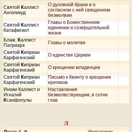
О духовной брани и о
Святой
К
аллист
согласном с ней священном
Ангеликуд
безмолвии
Главы о Божественном
Святой
К
аллист
единении и созерцательной
Катафигиот
жизни
Блаж.
К
аллист
Главы о молитве
Патриарх
Святой
К
иприан
О единстве Церкви
Карфагенский
Святой
К
иприан
О крещении младенцев
Карфагенский
Святой
К
иприан
Письмо к Квинту о крещении
Карфагенский
еретиков
Иноки Каллист и
Наставления
Игнатий
безмолвствующим, в сотне
К
санфопулы
глав
Л
Л
осев А. Ф.
Имяславие