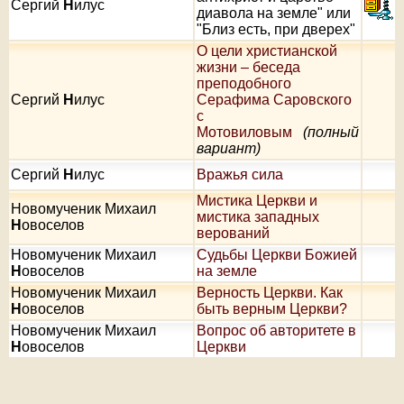
Сергий
Н
илус
диавола на земле" или
"Близ есть, при дверех"
О цели христианской
жизни – беседа
преподобного
Сергий
Н
илус
Серафима Саровского
с
Мотовиловым
(полный
вариант)
Сергий
Н
илус
Вражья сила
Мистика Церкви и
Новомученик Михаил
мистика западных
Н
овоселов
верований
Новомученик Михаил
Судьбы Церкви Божией
Н
овоселов
на земле
Новомученик Михаил
Верность Церкви. Как
Н
овоселов
быть верным Церкви?
Новомученик Михаил
Вопрос об авторитете в
Н
овоселов
Церкви