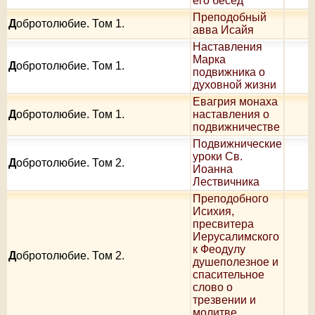
его бесед
Преподобный
Д
обротолюбие. Том 1.
авва Исайя
Наставления
Марка
Д
обротолюбие. Том 1.
подвижника о
духовной жизни
Евагрия монаха
Д
обротолюбие. Том 1.
наставления о
подвижничестве
Подвижнические
уроки Св.
Д
обротолюбие. Том 2.
Иоанна
Лествичника
Преподобного
Исихия,
пресвитера
Иерусалимского
к Феодулу
Д
обротолюбие. Том 2.
душеполезное и
спасительное
слово о
трезвении и
молитве