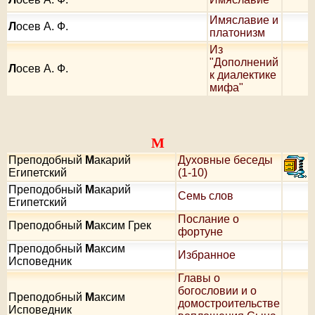
Имяславие и
Л
осев А. Ф.
платонизм
Из
"Дополнений
Л
осев А. Ф.
к диалектике
мифа"
М
Преподобный
М
акарий
Духовные беседы
Египетский
(1-10)
Преподобный
М
акарий
Семь слов
Египетский
Послание о
Преподобный
М
аксим Грек
фортуне
Преподобный
М
аксим
Избранное
Исповедник
Главы о
богословии и о
Преподобный
М
аксим
домостроительстве
Исповедник