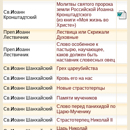
Молитвы святого пророка
земли Российской Иоанна
Св.
И
оанн
Кронштадтского
Кронштадтский
(из книги «Моя жизнь во
Христе»)
Преп.
И
оанн
Лествица или Скрижали
Лествичник
Духовные
Слово особенное к
Преп.
И
оанн
пастырю, научающее,
Лествичник
каков должен быть
наставник словесных овец
Св.
И
оанн Шанхайский
Грех цареубийства
Св.
И
оанн Шанхайский
Кровь его на нас
Св.
И
оанн Шанхайский
Новые страстотерпцы
Св.
И
оанн Шанхайский
Памяти мучеников
Слово перед панихидой по
Св.
И
оанн Шанхайский
Царю-Мученику
Св.
И
оанн Шанхайский
Страстотерпец Николай II
Царь Николай