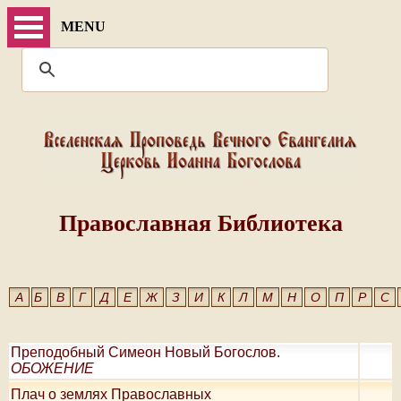
MENU
Православная Библиотека
А
Б
В
Г
Д
Е
Ж
З
И
К
Л
М
Н
О
П
Р
С
Преподобный Симеон Новый Богослов.
ОБОЖЕНИЕ
Плач о землях Православных