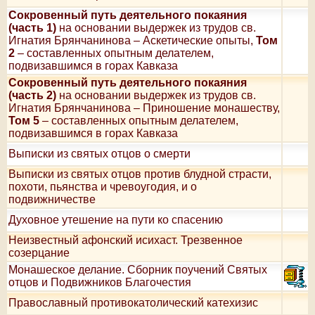
Сокровенный путь деятельного покаяния
(часть 1)
на основании выдержек из трудов св.
Игнатия Брянчанинова – Аскетические опыты,
Том
2
– составленных опытным делателем,
подвизавшимся в горах Кавказа
Сокровенный путь деятельного покаяния
(часть 2)
на основании выдержек из трудов св.
Игнатия Брянчанинова – Приношение монашеству,
Том 5
– составленных опытным делателем,
подвизавшимся в горах Кавказа
Выписки из святых отцов о смерти
Выписки из святых отцов против блудной страсти,
похоти, пьянства и чревоугодия, и о
подвижничестве
Духовное утешение на пути ко спасению
Неизвестный афонский исихаст. Трезвенное
созерцание
Монашеское делание. Сборник поучений Святых
отцов и Подвижников Благочестия
Православный противокатолический катехизис