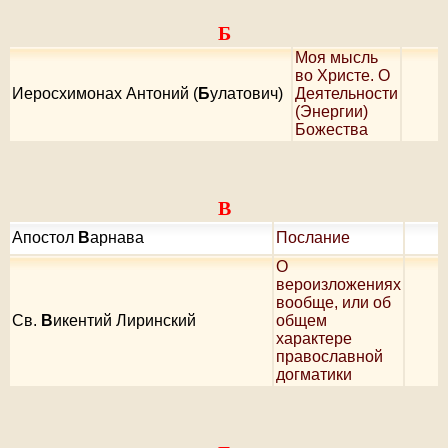
Б
Моя мысль
во Христе. О
Иеросхимонах Антоний (
Б
улатович)
Деятельности
(Энергии)
Божества
В
Апостол
В
арнава
Послание
О
вероизложениях
вообще, или об
Cв.
В
икентий Лиринский
общем
характере
православной
догматики