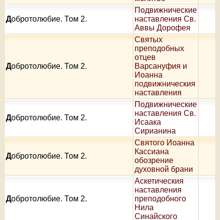
Подвижнические
Д
обротолюбие. Том 2.
наставления Св.
Аввы Дорофея
Святых
преподобных
отцев
Д
обротолюбие. Том 2.
Варсануфия и
Иоанна
подвижническия
наставления
Подвижнические
наставления Св.
Д
обротолюбие. Том 2.
Исаака
Сирианина
Святого Иоанна
Кассиана
Д
обротолюбие. Том 2.
обозрение
духовной брани
Аскетическия
наставления
Д
обротолюбие. Том 2.
преподобного
Нила
Синайского