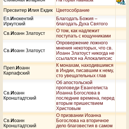
Пресвитер
И
лия Екдик
Цветособрание
Еп.
И
нокентий
Благодать Божия –
Иркутский
благодать Духа Святого
О том, как надлежит
Св.
И
оанн Златоуст
поступать с кощунниками
Опровержение ложного
мнения некоторых, что св.
Св.
И
оанн Златоуст
Иоанн Златоуст никогда не
ссылался на Апокалипсис
К монахам, находившимся
Преп.
И
оанн
в Индии, писавшим к нему,
Карпафский
сто увещательных глав
Об апостольской
проповеди Евангелиста
Св.
И
оанн
Иоанна Богослова в
Кронштадтский
последние времена, перед
вторым пришествием
Христовым
О призвании Иоанна
Св.
И
оанн
Богослова на вторичное
Кронштадтский
дело благовестия в самом