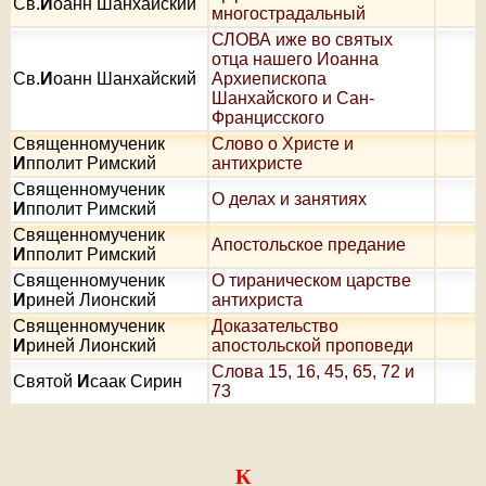
Св.
И
оанн Шанхайский
многострадальный
СЛОВА иже во святых
отца нашего Иоанна
Св.
И
оанн Шанхайский
Архиепископа
Шанхайского и Сан-
Францисского
Священномученик
Слово о Христе и
И
пполит Римский
антихристе
Священномученик
О делах и занятиях
И
пполит Римский
Священномученик
Апостольское предание
И
пполит Римский
Священномученик
О тираническом царстве
И
риней Лионский
антихриста
Священномученик
Доказательство
И
риней Лионский
апостольской проповеди
Слова 15, 16, 45, 65, 72 и
Святой
И
саак Сирин
73
К