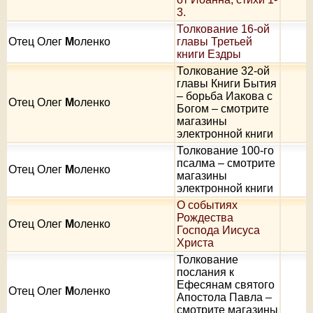
3.
Толкование 16-ой
Отец Олег
М
оленко
главы Третьей
книги Ездры
Толкование 32-ой
главы Книги Бытия
– борьба Иакова с
Отец Олег
М
оленко
Богом – смотрите
магазины
электронной книги
Толкование 100-го
псалма – смотрите
Отец Олег
М
оленко
магазины
электронной книги
О событиях
Рождества
Отец Олег
М
оленко
Господа Иисуса
Христа
Толкование
послания к
Ефесянам святого
Отец Олег
М
оленко
Апостола Павла –
смотрите магазины