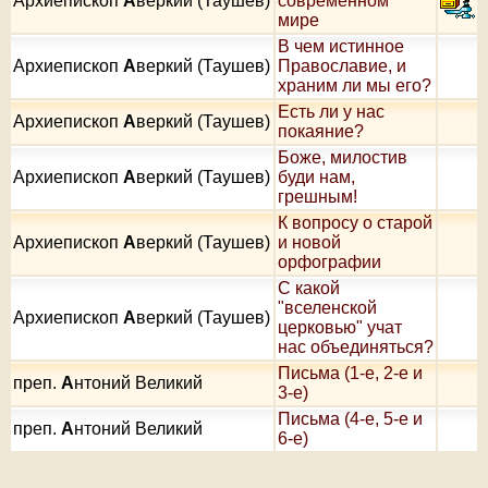
Архиепископ
А
веркий (Таушев)
современном
мире
В чем истинное
Архиепископ
А
веркий (Таушев)
Православие, и
храним ли мы его?
Есть ли у нас
Архиепископ
А
веркий (Таушев)
покаяние?
Боже, милостив
Архиепископ
А
веркий (Таушев)
буди нам,
грешным!
К вопросу о старой
Архиепископ
А
веркий (Таушев)
и новой
орфографии
С какой
"вселенской
Архиепископ
А
веркий (Таушев)
церковью" учат
нас объединяться?
Письма (1-е, 2-е и
преп.
А
нтоний Великий
3-е)
Письма (4-е, 5-е и
преп.
А
нтоний Великий
6-е)