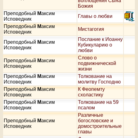
воплощения Сына
Божия
Преподобный
М
аксим
Главы о любви
Исповедник
Преподобный
М
аксим
Мистагогия
Исповедник
Послание к Иоанну
Преподобный
М
аксим
Кубикуларию о
Исповедник
любви
Слово о
Преподобный
М
аксим
подвижнической
Исповедник
жизни
Преподобный
М
аксим
Толкование на
Исповедник
молитву Господню
Преподобный
М
аксим
К Феопемту
Исповедник
схоластику
Преподобный
М
аксим
Толкование на 59
Исповедник
псалом
Различные
Преподобный
М
аксим
богословские и
Исповедник
домостроительные
главы