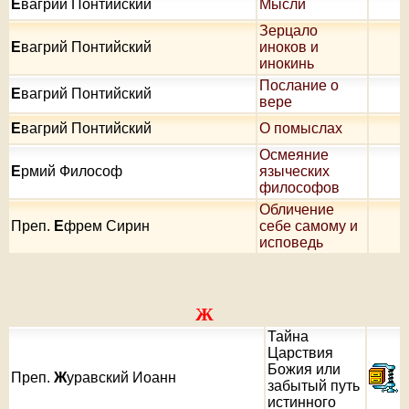
Е
вагрий Понтийский
Мысли
Зерцало
Е
вагрий Понтийский
иноков и
инокинь
Послание о
Е
вагрий Понтийский
вере
Е
вагрий Понтийский
О помыслах
Осмеяние
Е
рмий Философ
языческих
философов
Обличение
Преп.
Е
фрем Сирин
себе самому и
исповедь
Ж
Тайна
Царствия
Божия или
Преп.
Ж
уравский Иоанн
забытый путь
истинного