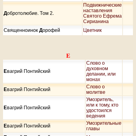
Подвижнические
наставления
Д
обротолюбие. Том 2.
Святого Ефрема
Сирианина
Священноинок
Д
орофей
Цветник
Е
Слово о
духовном
Е
вагрий Понтийский
делании, или
монах
Слово о
Е
вагрий Понтийский
молитве
Умозритель,
или к тому, кто
Е
вагрий Понтийский
удостоился
ведения
Умозрительные
Е
вагрий Понтийский
главы