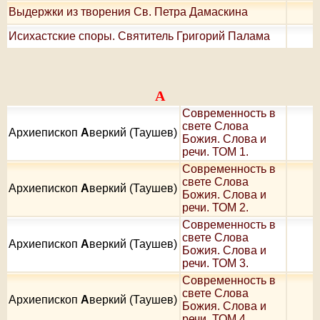
Выдержки из творения Св. Петра Дамаскина
Исихастские споры. Святитель Григорий Палама
А
Современность в
свете Слова
Архиепископ
А
веркий (Таушев)
Божия. Слова и
речи. ТОМ 1.
Современность в
свете Слова
Архиепископ
А
веркий (Таушев)
Божия. Слова и
речи. ТОМ 2.
Современность в
свете Слова
Архиепископ
А
веркий (Таушев)
Божия. Слова и
речи. ТОМ 3.
Современность в
свете Слова
Архиепископ
А
веркий (Таушев)
Божия. Слова и
речи. ТОМ 4.