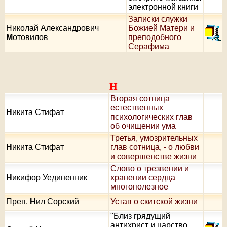
электронной книги
Записки служки
Николай Александрович
Божией Матери и
М
отовилов
преподобного
Серафима
Н
Вторая сотница
естественных
Н
икита Стифат
психологических глав
об очищении ума
Третья, умозрительных
Н
икита Стифат
глав сотница, - о любви
и совершенстве жизни
Слово о трезвении и
Н
икифор Уединенник
хранении сердца
многополезное
Преп.
Н
ил Сорский
Устав о скитской жизни
"Близ грядущий
антихрист и царство