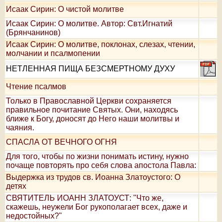
Исаак Сирин: О чистой молитве
Исаак Сирин: О молитве. Автор: Свт.Игнатий
(Брянчанинов)
Исаак Сирин: О молитве, поклонах, слезах, чтении,
молчании и псалмопении
НЕТЛЕННАЯ ПИЩА БЕЗСМЕРТНОМУ ДУХУ
Чтение псалмов
Только в Православной Церкви сохраняется
правильное почитание Святых. Они, находясь
ближе к Богу, доносят до Него наши молитвы и
чаяния.
СПАСЛА ОТ ВЕЧНОГО ОГНЯ
Для того, чтобы по жизни понимать истину, нужно
почаще повторять про себя слова апостола Павла:
Выдержка из трудов св. Иоанна Златоустого: О
детях
СВЯТИТЕЛЬ ИОАНН ЗЛАТОУСТ: "Что же,
скажешь, неужели Бог рукополагает всех, даже и
недостойных?"