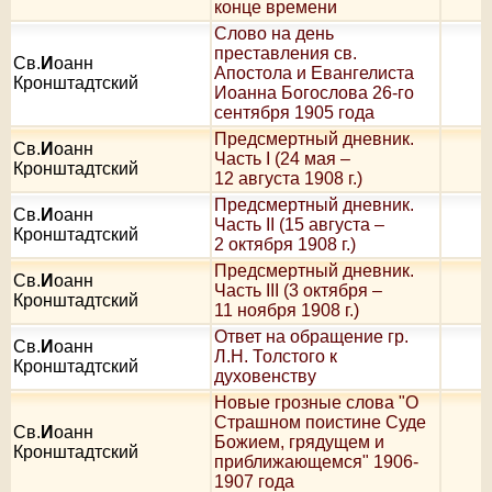
конце времени
Слово на день
преставления св.
Св.
И
оанн
Апостола и Евангелиста
Кронштадтский
Иоанна Богослова 26-го
сентября 1905 года
Предсмертный дневник.
Св.
И
оанн
Часть I (24 мая –
Кронштадтский
12 августа 1908 г.)
Предсмертный дневник.
Св.
И
оанн
Часть II (15 августа –
Кронштадтский
2 октября 1908 г.)
Предсмертный дневник.
Св.
И
оанн
Часть III (3 октября –
Кронштадтский
11 ноября 1908 г.)
Ответ на обращение гр.
Св.
И
оанн
Л.Н. Толстого к
Кронштадтский
духовенству
Новые грозные слова "О
Страшном поистине Суде
Св.
И
оанн
Божием, грядущем и
Кронштадтский
приближающемся" 1906-
1907 года