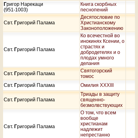
Г
ригор Нарекаци
Книга скорбных
(951-1003)
песнопений
Десятословие по
Свт.
Г
ригорий Палама
Христианскому
Законоположению
Ко всечестной во
инокинях Ксении, о
страстях и
Свт.
Г
ригорий Палама
добродетелях и о
плодах умного
делания
Святогорский
Свт.
Г
ригорий Палама
томос
Свт.
Г
ригорий Палама
Омилия XXXIII
Триады в защиту
Свт.
Г
ригорий Палама
священно-
безмолвствующих
О том, что всем
вообще
христианам
Свт.
Г
ригорий Палама
надлежит
непрестанно