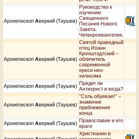
Руководство к
изучению
Священного
Архиепископ
А
веркий (Таушев)
Писания Нового
Завета.
Четвероевангелие.
Святой праведный
отец Иоанн
Кронштадтский –
Архиепископ
А
веркий (Таушев)
обличитель
современной
ереси нео-
хилиазма
Придет ли
Архиепископ
А
веркий (Таушев)
Антихрист и когда?
"Соль обуевает" –
знамение
Архиепископ
А
веркий (Таушев)
приближения
конца
Православие и его
Архиепископ
А
веркий (Таушев)
враги
Христианин в