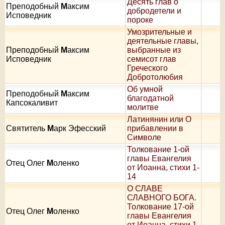
Десять глав о
Преподобный
М
аксим
добродетели и
Исповедник
пороке
Умозрительные и
деятельные главы,
Преподобный
М
аксим
выбранные из
Исповедник
семисот глав
Греческого
Добротолюбия
Об умной
Преподобный
М
аксим
благодатной
Капсокаливит
молитве
Латинянин или О
Святитель
М
арк Эфесский
прибавлении в
Символе
Толкование 1-ой
главы Евангелия
Отец Олег
М
оленко
от Иоанна, стихи 1-
14
О СЛАВЕ
СЛАВНОГО БОГА.
Толкование 17-ой
Отец Олег
М
оленко
главы Евангелия
от Иоанна, стихи 1-