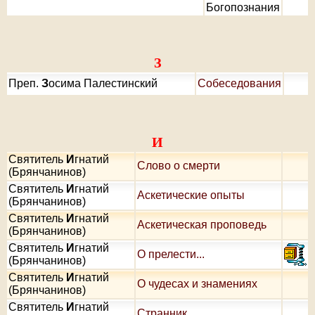
Богопознания
З
Преп.
З
осима Палестинский
Собеседования
И
Святитель
И
гнатий
Слово о смерти
(Брянчанинов)
Святитель
И
гнатий
Аскетические опыты
(Брянчанинов)
Святитель
И
гнатий
Аскетическая проповедь
(Брянчанинов)
Святитель
И
гнатий
О прелести...
(Брянчанинов)
Святитель
И
гнатий
О чудесах и знамениях
(Брянчанинов)
Святитель
И
гнатий
Странник