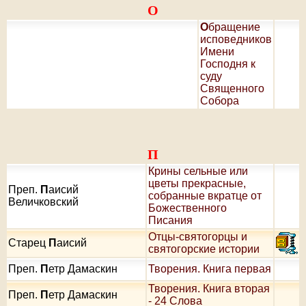
О
О
бращение
исповедников
Имени
Господня к
суду
Священного
Собора
П
Крины сельные или
цветы прекрасные,
Преп.
П
аисий
собранные вкратце от
Величковский
Божественного
Писания
Отцы-святогорцы и
Старец
П
аисий
святогорские истории
Преп.
П
етр Дамаскин
Творения. Книга первая
Творения. Книга вторая
Преп.
П
етр Дамаскин
- 24 Слова