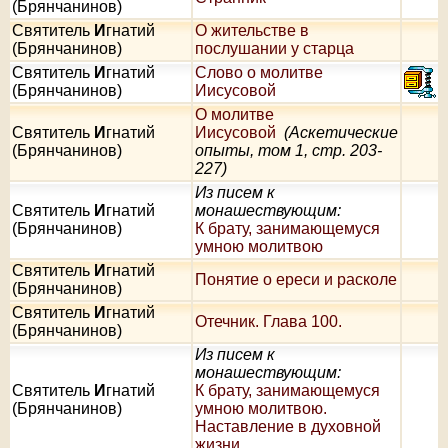
(Брянчанинов)
Святитель
И
гнатий
О жительстве в
(Брянчанинов)
послушании у старца
Святитель
И
гнатий
Слово о молитве
(Брянчанинов)
Иисусовой
О молитве
Святитель
И
гнатий
Иисусовой
(Аскетические
(Брянчанинов)
опыты, том 1, стр. 203-
227)
Из писем к
Святитель
И
гнатий
монашествующим:
(Брянчанинов)
К брату, занимающемуся
умною молитвою
Святитель
И
гнатий
Понятие о ереси и расколе
(Брянчанинов)
Святитель
И
гнатий
Отечник. Глава 100.
(Брянчанинов)
Из писем к
монашествующим:
Святитель
И
гнатий
К брату, занимающемуся
(Брянчанинов)
умною молитвою.
Наставление в духовной
жизни