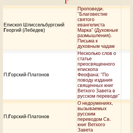
Г
Проповеди.
"Благовестие
святого
Епископ Шлиссельбургский
евангелиста
Г
еоргий (Лебедев)
Марка" (Духовные
размышления).
Письма к
духовным чадам
Несколько слов о
статье
преосвященного
епископа
П.
Г
орский-Платонов
Феофана: "По
поводу издания
священных книг
Ветхого Завета в
русском переводе"
О недоумениях,
вызываемых
русским
П.
Г
орский-Платонов
переводом Св.
книг Ветхого
Завета