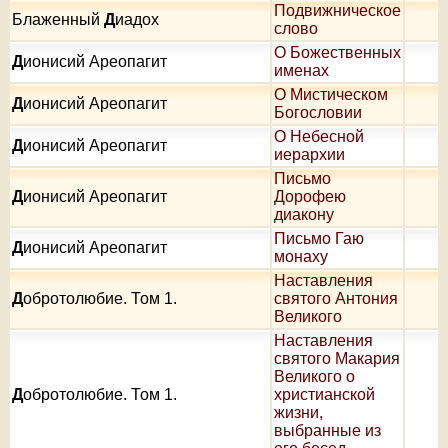
Подвижническое
Блаженный
Д
иадох
слово
О Божественных
Д
ионисий Ареопагит
именах
О Мистическом
Д
ионисий Ареопагит
Богословии
О Небесной
Д
ионисий Ареопагит
иерархии
Письмо
Д
ионисий Ареопагит
Дорофею
диакону
Письмо Гаю
Д
ионисий Ареопагит
монаху
Наставления
Д
обротолюбие. Том 1.
святого Антония
Великого
Наставления
святого Макария
Великого о
Д
обротолюбие. Том 1.
христианской
жизни,
выбранные из