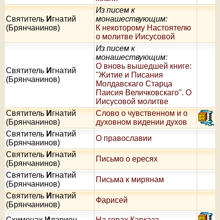
Из писем к
Святитель
И
гнатий
монашествующим:
(Брянчанинов)
К некоторому Настоятелю
о молитве Иисусовой
Из писем к
монашествующим:
О вновь вышедшей книге:
Святитель
И
гнатий
"Житие и Писания
(Брянчанинов)
Молдавскаго Старца
Паисия Величковскаго". О
Иисусовой молитве
Святитель
И
гнатий
Слово о чувственном и о
(Брянчанинов)
духовном видении духов
Святитель
И
гнатий
О православии
(Брянчанинов)
Святитель
И
гнатий
Письмо о ересях
(Брянчанинов)
Святитель
И
гнатий
Письма к мирянам
(Брянчанинов)
Святитель
И
гнатий
Фарисей
(Брянчанинов)
Схимонах
И
ларион
На горах Кавказа