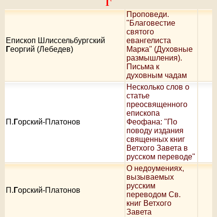
Г
Проповеди.
"Благовестие
святого
Епископ Шлиссельбургский
евангелиста
Г
еоргий (Лебедев)
Марка" (Духовные
размышления).
Письма к
духовным чадам
Несколько слов о
статье
преосвященного
епископа
П.
Г
орский-Платонов
Феофана: "По
поводу издания
священных книг
Ветхого Завета в
русском переводе"
О недоумениях,
вызываемых
русским
П.
Г
орский-Платонов
переводом Св.
книг Ветхого
Завета