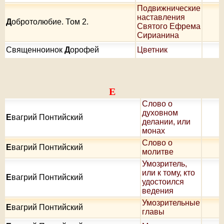
Подвижнические
наставления
Д
обротолюбие. Том 2.
Святого Ефрема
Сирианина
Священноинок
Д
орофей
Цветник
Е
Слово о
духовном
Е
вагрий Понтийский
делании, или
монах
Слово о
Е
вагрий Понтийский
молитве
Умозритель,
или к тому, кто
Е
вагрий Понтийский
удостоился
ведения
Умозрительные
Е
вагрий Понтийский
главы