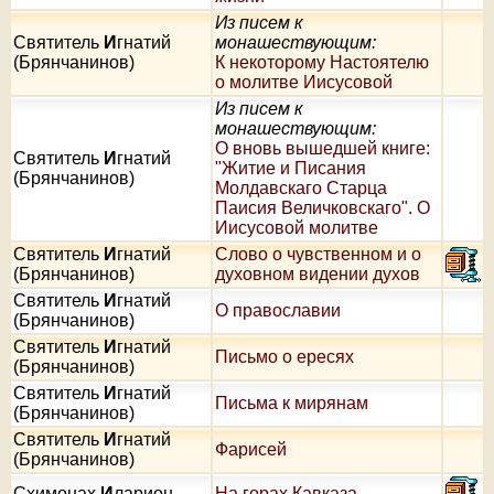
Из писем к
Святитель
И
гнатий
монашествующим:
(Брянчанинов)
К некоторому Настоятелю
о молитве Иисусовой
Из писем к
монашествующим:
О вновь вышедшей книге:
Святитель
И
гнатий
"Житие и Писания
(Брянчанинов)
Молдавскаго Старца
Паисия Величковскаго". О
Иисусовой молитве
Святитель
И
гнатий
Слово о чувственном и о
(Брянчанинов)
духовном видении духов
Святитель
И
гнатий
О православии
(Брянчанинов)
Святитель
И
гнатий
Письмо о ересях
(Брянчанинов)
Святитель
И
гнатий
Письма к мирянам
(Брянчанинов)
Святитель
И
гнатий
Фарисей
(Брянчанинов)
Схимонах
И
ларион
На горах Кавказа