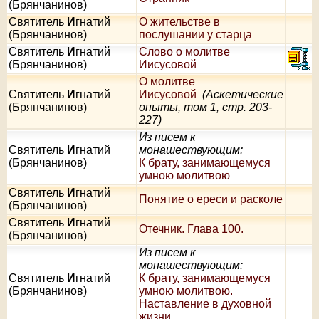
(Брянчанинов)
Святитель
И
гнатий
О жительстве в
(Брянчанинов)
послушании у старца
Святитель
И
гнатий
Слово о молитве
(Брянчанинов)
Иисусовой
О молитве
Святитель
И
гнатий
Иисусовой
(Аскетические
(Брянчанинов)
опыты, том 1, стр. 203-
227)
Из писем к
Святитель
И
гнатий
монашествующим:
(Брянчанинов)
К брату, занимающемуся
умною молитвою
Святитель
И
гнатий
Понятие о ереси и расколе
(Брянчанинов)
Святитель
И
гнатий
Отечник. Глава 100.
(Брянчанинов)
Из писем к
монашествующим:
Святитель
И
гнатий
К брату, занимающемуся
(Брянчанинов)
умною молитвою.
Наставление в духовной
жизни