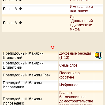
Имяславие и
Л
осев А. Ф.
платонизм
Из
"Дополнений
Л
осев А. Ф.
к диалектике
мифа"
М
Преподобный
М
акарий
Духовные беседы
Египетский
(1-10)
Преподобный
М
акарий
Семь слов
Египетский
Послание о
Преподобный
М
аксим Грек
фортуне
Преподобный
М
аксим
Избранное
Исповедник
Главы о
богословии и о
Преподобный
М
аксим
домостроительстве
Исповедник