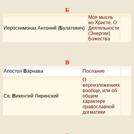
Б
Моя мысль
во Христе. О
Иеросхимонах Антоний (
Б
улатович)
Деятельности
(Энергии)
Божества
В
Апостол
В
арнава
Послание
О
вероизложениях
вообще, или об
Cв.
В
икентий Лиринский
общем
характере
православной
догматики