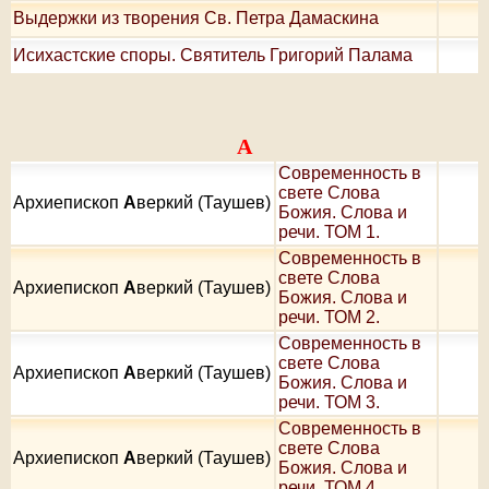
Выдержки из творения Св. Петра Дамаскина
Исихастские споры. Святитель Григорий Палама
А
Современность в
свете Слова
Архиепископ
А
веркий (Таушев)
Божия. Слова и
речи. ТОМ 1.
Современность в
свете Слова
Архиепископ
А
веркий (Таушев)
Божия. Слова и
речи. ТОМ 2.
Современность в
свете Слова
Архиепископ
А
веркий (Таушев)
Божия. Слова и
речи. ТОМ 3.
Современность в
свете Слова
Архиепископ
А
веркий (Таушев)
Божия. Слова и
речи. ТОМ 4.