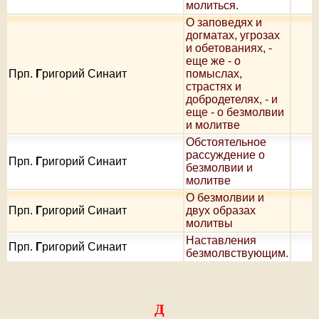
молиться.
О заповедях и
догматах, угрозах
и обетованиях, -
еще же - о
Прп.
Г
ригорий Синаит
помыслах,
страстях и
добродетелях, - и
еще - о безмолвии
и молитве
Oбстоятельное
рассуждение о
Прп.
Г
ригорий Синаит
безмолвии и
молитве
О безмолвии и
Прп.
Г
ригорий Синаит
двух образах
молитвы
Наставления
Прп.
Г
ригорий Синаит
безмолвствующим.
Д