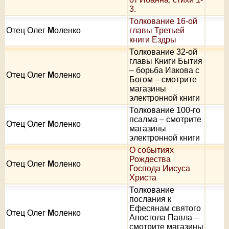
3.
Толкование 16-ой
Отец Олег
М
оленко
главы Третьей
книги Ездры
Толкование 32-ой
главы Книги Бытия
– борьба Иакова с
Отец Олег
М
оленко
Богом – смотрите
магазины
электронной книги
Толкование 100-го
псалма – смотрите
Отец Олег
М
оленко
магазины
электронной книги
О событиях
Рождества
Отец Олег
М
оленко
Господа Иисуса
Христа
Толкование
послания к
Ефесянам святого
Отец Олег
М
оленко
Апостола Павла –
смотрите магазины