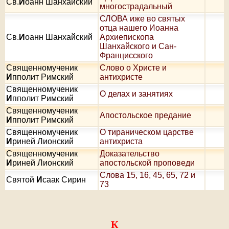
Св.
И
оанн Шанхайский
многострадальный
СЛОВА иже во святых
отца нашего Иоанна
Св.
И
оанн Шанхайский
Архиепископа
Шанхайского и Сан-
Францисского
Священномученик
Слово о Христе и
И
пполит Римский
антихристе
Священномученик
О делах и занятиях
И
пполит Римский
Священномученик
Апостольское предание
И
пполит Римский
Священномученик
О тираническом царстве
И
риней Лионский
антихриста
Священномученик
Доказательство
И
риней Лионский
апостольской проповеди
Слова 15, 16, 45, 65, 72 и
Святой
И
саак Сирин
73
К