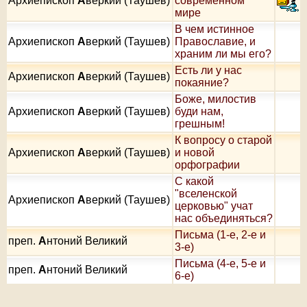
Архиепископ
А
веркий (Таушев)
современном
мире
В чем истинное
Архиепископ
А
веркий (Таушев)
Православие, и
храним ли мы его?
Есть ли у нас
Архиепископ
А
веркий (Таушев)
покаяние?
Боже, милостив
Архиепископ
А
веркий (Таушев)
буди нам,
грешным!
К вопросу о старой
Архиепископ
А
веркий (Таушев)
и новой
орфографии
С какой
"вселенской
Архиепископ
А
веркий (Таушев)
церковью" учат
нас объединяться?
Письма (1-е, 2-е и
преп.
А
нтоний Великий
3-е)
Письма (4-е, 5-е и
преп.
А
нтоний Великий
6-е)