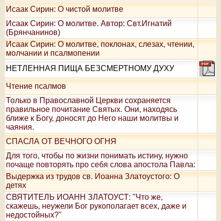
Исаак Сирин: О чистой молитве
Исаак Сирин: О молитве. Автор: Свт.Игнатий
(Брянчанинов)
Исаак Сирин: О молитве, поклонах, слезах, чтении,
молчании и псалмопении
НЕТЛЕННАЯ ПИЩА БЕЗСМЕРТНОМУ ДУХУ
Чтение псалмов
Только в Православной Церкви сохраняется
правильное почитание Святых. Они, находясь
ближе к Богу, доносят до Него наши молитвы и
чаяния.
СПАСЛА ОТ ВЕЧНОГО ОГНЯ
Для того, чтобы по жизни понимать истину, нужно
почаще повторять про себя слова апостола Павла:
Выдержка из трудов св. Иоанна Златоустого: О
детях
СВЯТИТЕЛЬ ИОАНН ЗЛАТОУСТ: "Что же,
скажешь, неужели Бог рукополагает всех, даже и
недостойных?"