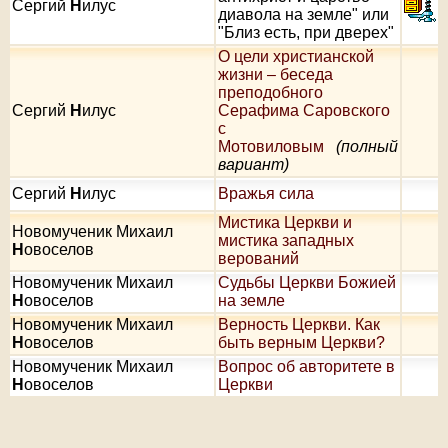
Сергий
Н
илус
диавола на земле" или
"Близ есть, при дверех"
О цели христианской
жизни – беседа
преподобного
Сергий
Н
илус
Серафима Саровского
с
Мотовиловым
(полный
вариант)
Сергий
Н
илус
Вражья сила
Мистика Церкви и
Новомученик Михаил
мистика западных
Н
овоселов
верований
Новомученик Михаил
Судьбы Церкви Божией
Н
овоселов
на земле
Новомученик Михаил
Верность Церкви. Как
Н
овоселов
быть верным Церкви?
Новомученик Михаил
Вопрос об авторитете в
Н
овоселов
Церкви