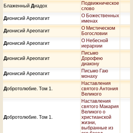
Подвижническое
Блаженный
Д
иадох
слово
О Божественных
Д
ионисий Ареопагит
именах
О Мистическом
Д
ионисий Ареопагит
Богословии
О Небесной
Д
ионисий Ареопагит
иерархии
Письмо
Д
ионисий Ареопагит
Дорофею
диакону
Письмо Гаю
Д
ионисий Ареопагит
монаху
Наставления
Д
обротолюбие. Том 1.
святого Антония
Великого
Наставления
святого Макария
Великого о
Д
обротолюбие. Том 1.
христианской
жизни,
выбранные из