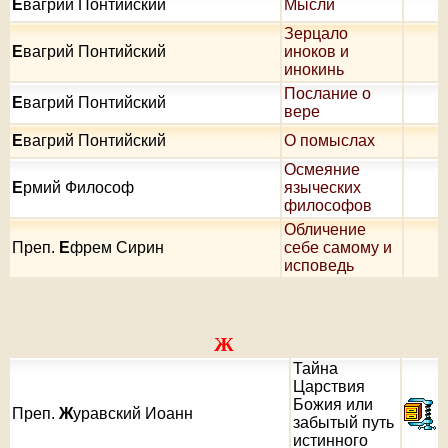
Е
вагрий Понтийский
Мысли
Зерцало
Е
вагрий Понтийский
иноков и
инокинь
Послание о
Е
вагрий Понтийский
вере
Е
вагрий Понтийский
О помыслах
Осмеяние
Е
рмий Философ
языческих
философов
Обличение
Преп.
Е
фрем Сирин
себе самому и
исповедь
Ж
Тайна
Царствия
Божия или
Преп.
Ж
уравский Иоанн
забытый путь
истинного