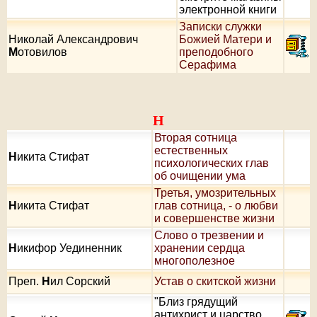
электронной книги
Записки служки
Николай Александрович
Божией Матери и
М
отовилов
преподобного
Серафима
Н
Вторая сотница
естественных
Н
икита Стифат
психологических глав
об очищении ума
Третья, умозрительных
Н
икита Стифат
глав сотница, - о любви
и совершенстве жизни
Слово о трезвении и
Н
икифор Уединенник
хранении сердца
многополезное
Преп.
Н
ил Сорский
Устав о скитской жизни
"Близ грядущий
антихрист и царство