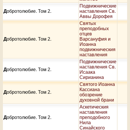
Подвижнические
Д
обротолюбие. Том 2.
наставления Св.
Аввы Дорофея
Святых
преподобных
отцев
Д
обротолюбие. Том 2.
Варсануфия и
Иоанна
подвижническия
наставления
Подвижнические
наставления Св.
Д
обротолюбие. Том 2.
Исаака
Сирианина
Святого Иоанна
Кассиана
Д
обротолюбие. Том 2.
обозрение
духовной брани
Аскетическия
наставления
Д
обротолюбие. Том 2.
преподобного
Нила
Синайского