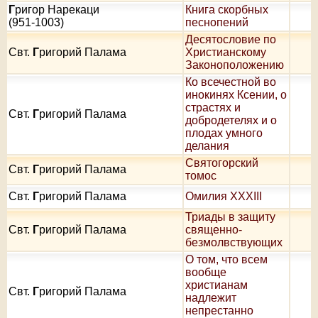
Г
ригор Нарекаци
Книга скорбных
(951-1003)
песнопений
Десятословие по
Свт.
Г
ригорий Палама
Христианскому
Законоположению
Ко всечестной во
инокинях Ксении, о
страстях и
Свт.
Г
ригорий Палама
добродетелях и о
плодах умного
делания
Святогорский
Свт.
Г
ригорий Палама
томос
Свт.
Г
ригорий Палама
Омилия XXXIII
Триады в защиту
Свт.
Г
ригорий Палама
священно-
безмолвствующих
О том, что всем
вообще
христианам
Свт.
Г
ригорий Палама
надлежит
непрестанно