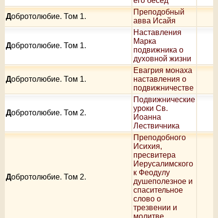
его бесед
Преподобный
Д
обротолюбие. Том 1.
авва Исайя
Наставления
Марка
Д
обротолюбие. Том 1.
подвижника о
духовной жизни
Евагрия монаха
Д
обротолюбие. Том 1.
наставления о
подвижничестве
Подвижнические
уроки Св.
Д
обротолюбие. Том 2.
Иоанна
Лествичника
Преподобного
Исихия,
пресвитера
Иерусалимского
к Феодулу
Д
обротолюбие. Том 2.
душеполезное и
спасительное
слово о
трезвении и
молитве