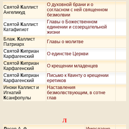
О духовной брани и о
Святой
К
аллист
согласном с ней священном
Ангеликуд
безмолвии
Главы о Божественном
Святой
К
аллист
единении и созерцательной
Катафигиот
жизни
Блаж.
К
аллист
Главы о молитве
Патриарх
Святой
К
иприан
О единстве Церкви
Карфагенский
Святой
К
иприан
О крещении младенцев
Карфагенский
Святой
К
иприан
Письмо к Квинту о крещении
Карфагенский
еретиков
Иноки Каллист и
Наставления
Игнатий
безмолвствующим, в сотне
К
санфопулы
глав
Л
Л
осев А. Ф.
Имяславие