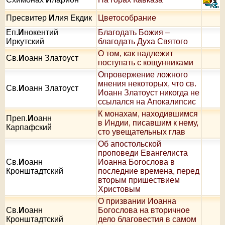
Пресвитер
И
лия Екдик
Цветособрание
Еп.
И
нокентий
Благодать Божия –
Иркутский
благодать Духа Святого
О том, как надлежит
Св.
И
оанн Златоуст
поступать с кощунниками
Опровержение ложного
мнения некоторых, что св.
Св.
И
оанн Златоуст
Иоанн Златоуст никогда не
ссылался на Апокалипсис
К монахам, находившимся
Преп.
И
оанн
в Индии, писавшим к нему,
Карпафский
сто увещательных глав
Об апостольской
проповеди Евангелиста
Св.
И
оанн
Иоанна Богослова в
Кронштадтский
последние времена, перед
вторым пришествием
Христовым
О призвании Иоанна
Св.
И
оанн
Богослова на вторичное
Кронштадтский
дело благовестия в самом