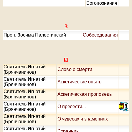
Богопознания
З
Преп.
З
осима Палестинский
Собеседования
И
Святитель
И
гнатий
Слово о смерти
(Брянчанинов)
Святитель
И
гнатий
Аскетические опыты
(Брянчанинов)
Святитель
И
гнатий
Аскетическая проповедь
(Брянчанинов)
Святитель
И
гнатий
О прелести...
(Брянчанинов)
Святитель
И
гнатий
О чудесах и знамениях
(Брянчанинов)
Святитель
И
гнатий
Странник