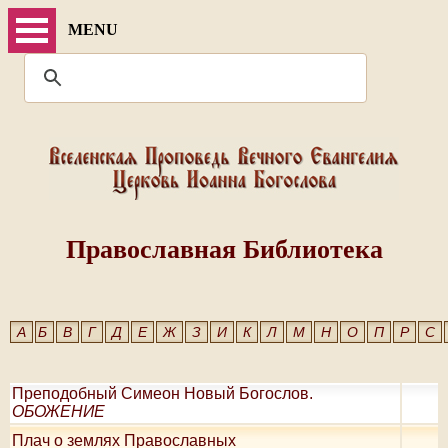
MENU
Православная Библиотека
А
Б
В
Г
Д
Е
Ж
З
И
К
Л
М
Н
О
П
Р
С
Преподобный Симеон Новый Богослов.
ОБОЖЕНИЕ
Плач о землях Православных