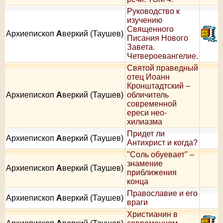
Руководство к
изучению
Священного
Архиепископ
А
веркий (Таушев)
Писания Нового
Завета.
Четвероевангелие.
Святой праведный
отец Иоанн
Кронштадтский –
Архиепископ
А
веркий (Таушев)
обличитель
современной
ереси нео-
хилиазма
Придет ли
Архиепископ
А
веркий (Таушев)
Антихрист и когда?
"Соль обуевает" –
знамение
Архиепископ
А
веркий (Таушев)
приближения
конца
Православие и его
Архиепископ
А
веркий (Таушев)
враги
Христианин в