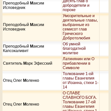
Десять глав о
Преподобный
М
аксим
добродетели и
Исповедник
пороке
Умозрительные и
деятельные главы,
Преподобный
М
аксим
выбранные из
Исповедник
семисот глав
Греческого
Добротолюбия
Об умной
Преподобный
М
аксим
благодатной
Капсокаливит
молитве
Латинянин или О
Святитель
М
арк Эфесский
прибавлении в
Символе
Толкование 1-ой
главы Евангелия
Отец Олег
М
оленко
от Иоанна, стихи 1-
14
О СЛАВЕ
СЛАВНОГО БОГА.
Толкование 17-ой
Отец Олег
М
оленко
главы Евангелия
от Иоанна, стихи 1-