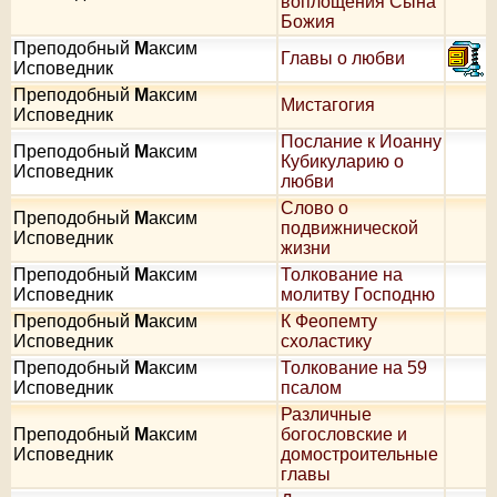
воплощения Сына
Божия
Преподобный
М
аксим
Главы о любви
Исповедник
Преподобный
М
аксим
Мистагогия
Исповедник
Послание к Иоанну
Преподобный
М
аксим
Кубикуларию о
Исповедник
любви
Слово о
Преподобный
М
аксим
подвижнической
Исповедник
жизни
Преподобный
М
аксим
Толкование на
Исповедник
молитву Господню
Преподобный
М
аксим
К Феопемту
Исповедник
схоластику
Преподобный
М
аксим
Толкование на 59
Исповедник
псалом
Различные
Преподобный
М
аксим
богословские и
Исповедник
домостроительные
главы