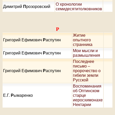
О хронологии
Димитрий
П
розоровский
семидесятитолковников
Р
Житие
Григорий Ефимович
Р
аспутин
опытного
странника
Мои мысли и
Григорий Ефимович
Р
аспутин
размышления
Последнее
письмо –
Григорий Ефимович
Р
аспутин
пророчество о
гибели земли
Русской
Воспоминания
об Оптинском
Е.Г.
Р
ымаренко
старце
иеросхимонахе
Нектарии