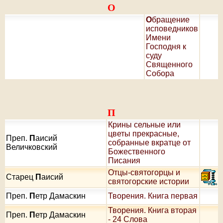
О
О
бращение
исповедников
Имени
Господня к
суду
Священного
Собора
П
Крины сельные или
цветы прекрасные,
Преп.
П
аисий
собранные вкратце от
Величковский
Божественного
Писания
Отцы-святогорцы и
Старец
П
аисий
святогорские истории
Преп.
П
етр Дамаскин
Творения. Книга первая
Творения. Книга вторая
Преп.
П
етр Дамаскин
- 24 Слова