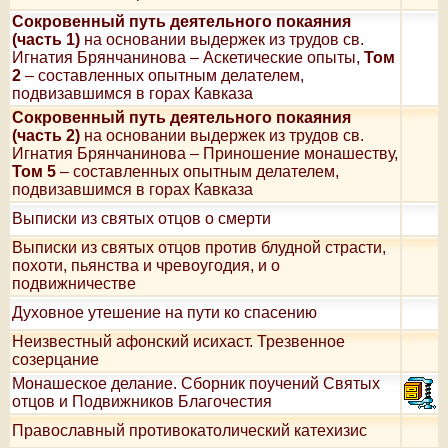
Сокровенный путь деятельного покаяния
(часть 1)
на основании выдержек из трудов св.
Игнатия Брянчанинова – Аскетические опыты,
Том
2
– составленных опытным делателем,
подвизавшимся в горах Кавказа
Сокровенный путь деятельного покаяния
(часть 2)
на основании выдержек из трудов св.
Игнатия Брянчанинова – Приношение монашеству,
Том 5
– составленных опытным делателем,
подвизавшимся в горах Кавказа
Выписки из святых отцов о смерти
Выписки из святых отцов против блудной страсти,
похоти, пьянства и чревоугодия, и о
подвижничестве
Духовное утешение на пути ко спасению
Неизвестный афонский исихаст. Трезвенное
созерцание
Монашеское делание. Сборник поучений Святых
отцов и Подвижников Благочестия
Православный противокатолический катехизис