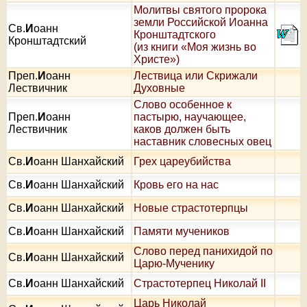
Молитвы святого пророка
земли Российской Иоанна
Св.
И
оанн
Кронштадтского
Кронштадтский
(из книги «Моя жизнь во
Христе»)
Преп.
И
оанн
Лествица или Скрижали
Лествичник
Духовные
Слово особенное к
Преп.
И
оанн
пастырю, научающее,
Лествичник
каков должен быть
наставник словесных овец
Св.
И
оанн Шанхайский
Грех цареубийства
Св.
И
оанн Шанхайский
Кровь его на нас
Св.
И
оанн Шанхайский
Новые страстотерпцы
Св.
И
оанн Шанхайский
Памяти мучеников
Слово перед панихидой по
Св.
И
оанн Шанхайский
Царю-Мученику
Св.
И
оанн Шанхайский
Страстотерпец Николай II
Царь Николай