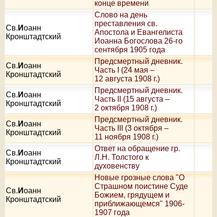
конце времени
Слово на день
преставления св.
Св.
И
оанн
Апостола и Евангелиста
Кронштадтский
Иоанна Богослова 26-го
сентября 1905 года
Предсмертный дневник.
Св.
И
оанн
Часть I (24 мая –
Кронштадтский
12 августа 1908 г.)
Предсмертный дневник.
Св.
И
оанн
Часть II (15 августа –
Кронштадтский
2 октября 1908 г.)
Предсмертный дневник.
Св.
И
оанн
Часть III (3 октября –
Кронштадтский
11 ноября 1908 г.)
Ответ на обращение гр.
Св.
И
оанн
Л.Н. Толстого к
Кронштадтский
духовенству
Новые грозные слова "О
Страшном поистине Суде
Св.
И
оанн
Божием, грядущем и
Кронштадтский
приближающемся" 1906-
1907 года