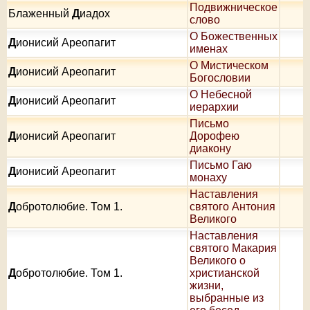
Подвижническое
Блаженный
Д
иадох
слово
О Божественных
Д
ионисий Ареопагит
именах
О Мистическом
Д
ионисий Ареопагит
Богословии
О Небесной
Д
ионисий Ареопагит
иерархии
Письмо
Д
ионисий Ареопагит
Дорофею
диакону
Письмо Гаю
Д
ионисий Ареопагит
монаху
Наставления
Д
обротолюбие. Том 1.
святого Антония
Великого
Наставления
святого Макария
Великого о
Д
обротолюбие. Том 1.
христианской
жизни,
выбранные из