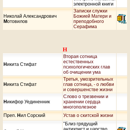
электронной книги
Записки служки
Николай Александрович
Божией Матери и
М
отовилов
преподобного
Серафима
Н
Вторая сотница
естественных
Н
икита Стифат
психологических глав
об очищении ума
Третья, умозрительных
Н
икита Стифат
глав сотница, - о любви
и совершенстве жизни
Слово о трезвении и
Н
икифор Уединенник
хранении сердца
многополезное
Преп.
Н
ил Сорский
Устав о скитской жизни
"Близ грядущий
антихрист и царство