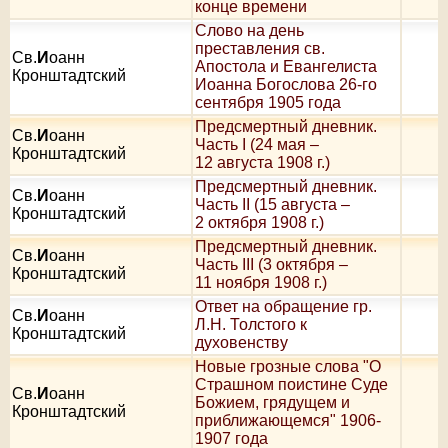
конце времени
Слово на день
преставления св.
Св.
И
оанн
Апостола и Евангелиста
Кронштадтский
Иоанна Богослова 26-го
сентября 1905 года
Предсмертный дневник.
Св.
И
оанн
Часть I (24 мая –
Кронштадтский
12 августа 1908 г.)
Предсмертный дневник.
Св.
И
оанн
Часть II (15 августа –
Кронштадтский
2 октября 1908 г.)
Предсмертный дневник.
Св.
И
оанн
Часть III (3 октября –
Кронштадтский
11 ноября 1908 г.)
Ответ на обращение гр.
Св.
И
оанн
Л.Н. Толстого к
Кронштадтский
духовенству
Новые грозные слова "О
Страшном поистине Суде
Св.
И
оанн
Божием, грядущем и
Кронштадтский
приближающемся" 1906-
1907 года