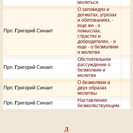
молиться.
О заповедях и
догматах, угрозах
и обетованиях, -
еще же - о
Прп.
Г
ригорий Синаит
помыслах,
страстях и
добродетелях, - и
еще - о безмолвии
и молитве
Oбстоятельное
рассуждение о
Прп.
Г
ригорий Синаит
безмолвии и
молитве
О безмолвии и
Прп.
Г
ригорий Синаит
двух образах
молитвы
Наставления
Прп.
Г
ригорий Синаит
безмолвствующим.
Д