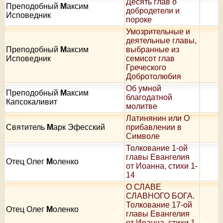
Десять глав о
Преподобный
М
аксим
добродетели и
Исповедник
пороке
Умозрительные и
деятельные главы,
Преподобный
М
аксим
выбранные из
Исповедник
семисот глав
Греческого
Добротолюбия
Об умной
Преподобный
М
аксим
благодатной
Капсокаливит
молитве
Латинянин или О
Святитель
М
арк Эфесский
прибавлении в
Символе
Толкование 1-ой
главы Евангелия
Отец Олег
М
оленко
от Иоанна, стихи 1-
14
О СЛАВЕ
СЛАВНОГО БОГА.
Толкование 17-ой
Отец Олег
М
оленко
главы Евангелия
от Иоанна, стихи 1-