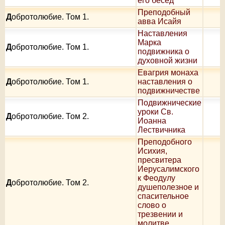
его бесед
Преподобный
Д
обротолюбие. Том 1.
авва Исайя
Наставления
Марка
Д
обротолюбие. Том 1.
подвижника о
духовной жизни
Евагрия монаха
Д
обротолюбие. Том 1.
наставления о
подвижничестве
Подвижнические
уроки Св.
Д
обротолюбие. Том 2.
Иоанна
Лествичника
Преподобного
Исихия,
пресвитера
Иерусалимского
к Феодулу
Д
обротолюбие. Том 2.
душеполезное и
спасительное
слово о
трезвении и
молитве