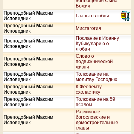
воплощения Сына
Божия
Преподобный
М
аксим
Главы о любви
Исповедник
Преподобный
М
аксим
Мистагогия
Исповедник
Послание к Иоанну
Преподобный
М
аксим
Кубикуларию о
Исповедник
любви
Слово о
Преподобный
М
аксим
подвижнической
Исповедник
жизни
Преподобный
М
аксим
Толкование на
Исповедник
молитву Господню
Преподобный
М
аксим
К Феопемту
Исповедник
схоластику
Преподобный
М
аксим
Толкование на 59
Исповедник
псалом
Различные
Преподобный
М
аксим
богословские и
Исповедник
домостроительные
главы