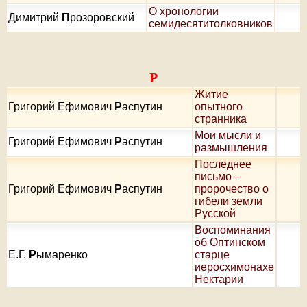
О хронологии
Димитрий
П
розоровский
семидесятитолковников
Р
Житие
Григорий Ефимович
Р
аспутин
опытного
странника
Мои мысли и
Григорий Ефимович
Р
аспутин
размышления
Последнее
письмо –
Григорий Ефимович
Р
аспутин
пророчество о
гибели земли
Русской
Воспоминания
об Оптинском
Е.Г.
Р
ымаренко
старце
иеросхимонахе
Нектарии