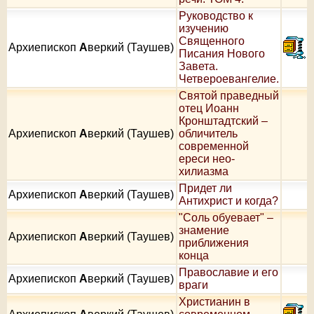
Руководство к
изучению
Священного
Архиепископ
А
веркий (Таушев)
Писания Нового
Завета.
Четвероевангелие.
Святой праведный
отец Иоанн
Кронштадтский –
Архиепископ
А
веркий (Таушев)
обличитель
современной
ереси нео-
хилиазма
Придет ли
Архиепископ
А
веркий (Таушев)
Антихрист и когда?
"Соль обуевает" –
знамение
Архиепископ
А
веркий (Таушев)
приближения
конца
Православие и его
Архиепископ
А
веркий (Таушев)
враги
Христианин в