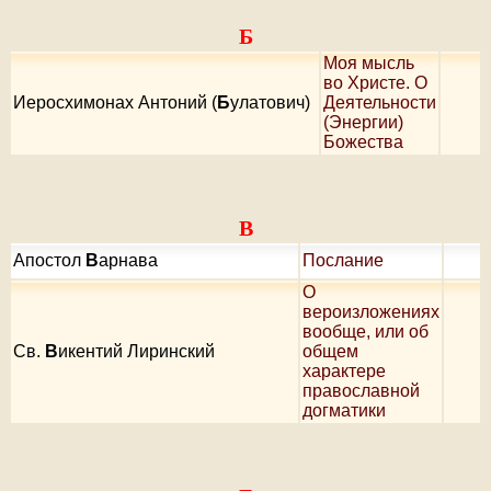
Б
Моя мысль
во Христе. О
Иеросхимонах Антоний (
Б
улатович)
Деятельности
(Энергии)
Божества
В
Апостол
В
арнава
Послание
О
вероизложениях
вообще, или об
Cв.
В
икентий Лиринский
общем
характере
православной
догматики