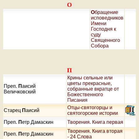
О
О
бращение
исповедников
Имени
Господня к
суду
Священного
Собора
П
Крины сельные или
цветы прекрасные,
Преп.
П
аисий
собранные вкратце от
Величковский
Божественного
Писания
Отцы-святогорцы и
Старец
П
аисий
святогорские истории
Преп.
П
етр Дамаскин
Творения. Книга первая
Творения. Книга вторая
Преп.
П
етр Дамаскин
- 24 Слова