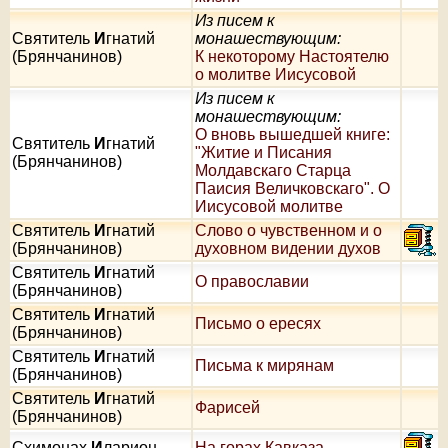
Из писем к
Святитель
И
гнатий
монашествующим:
(Брянчанинов)
К некоторому Настоятелю
о молитве Иисусовой
Из писем к
монашествующим:
О вновь вышедшей книге:
Святитель
И
гнатий
"Житие и Писания
(Брянчанинов)
Молдавскаго Старца
Паисия Величковскаго". О
Иисусовой молитве
Святитель
И
гнатий
Слово о чувственном и о
(Брянчанинов)
духовном видении духов
Святитель
И
гнатий
О православии
(Брянчанинов)
Святитель
И
гнатий
Письмо о ересях
(Брянчанинов)
Святитель
И
гнатий
Письма к мирянам
(Брянчанинов)
Святитель
И
гнатий
Фарисей
(Брянчанинов)
Схимонах
И
ларион
На горах Кавказа