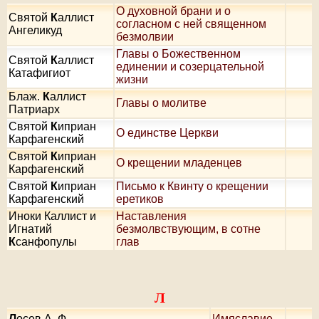
О духовной брани и о
Святой
К
аллист
согласном с ней священном
Ангеликуд
безмолвии
Главы о Божественном
Святой
К
аллист
единении и созерцательной
Катафигиот
жизни
Блаж.
К
аллист
Главы о молитве
Патриарх
Святой
К
иприан
О единстве Церкви
Карфагенский
Святой
К
иприан
О крещении младенцев
Карфагенский
Святой
К
иприан
Письмо к Квинту о крещении
Карфагенский
еретиков
Иноки Каллист и
Наставления
Игнатий
безмолвствующим, в сотне
К
санфопулы
глав
Л
Л
осев А. Ф.
Имяславие