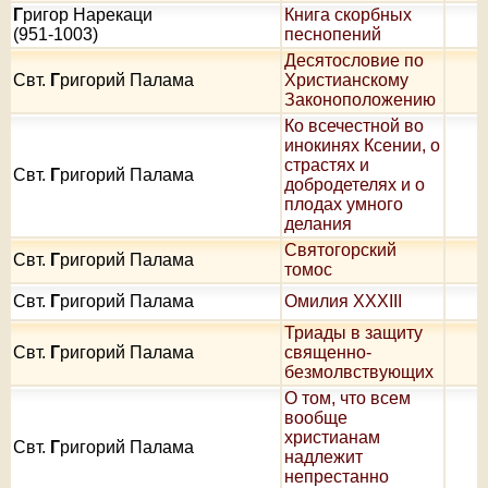
Г
ригор Нарекаци
Книга скорбных
(951-1003)
песнопений
Десятословие по
Свт.
Г
ригорий Палама
Христианскому
Законоположению
Ко всечестной во
инокинях Ксении, о
страстях и
Свт.
Г
ригорий Палама
добродетелях и о
плодах умного
делания
Святогорский
Свт.
Г
ригорий Палама
томос
Свт.
Г
ригорий Палама
Омилия XXXIII
Триады в защиту
Свт.
Г
ригорий Палама
священно-
безмолвствующих
О том, что всем
вообще
христианам
Свт.
Г
ригорий Палама
надлежит
непрестанно