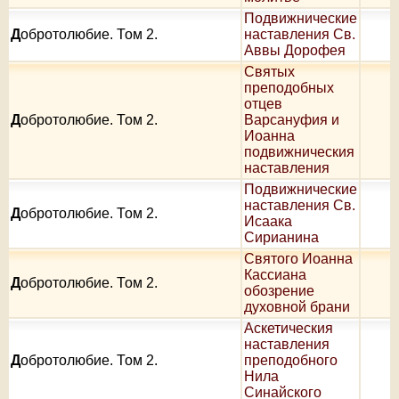
Подвижнические
Д
обротолюбие. Том 2.
наставления Св.
Аввы Дорофея
Святых
преподобных
отцев
Д
обротолюбие. Том 2.
Варсануфия и
Иоанна
подвижническия
наставления
Подвижнические
наставления Св.
Д
обротолюбие. Том 2.
Исаака
Сирианина
Святого Иоанна
Кассиана
Д
обротолюбие. Том 2.
обозрение
духовной брани
Аскетическия
наставления
Д
обротолюбие. Том 2.
преподобного
Нила
Синайского