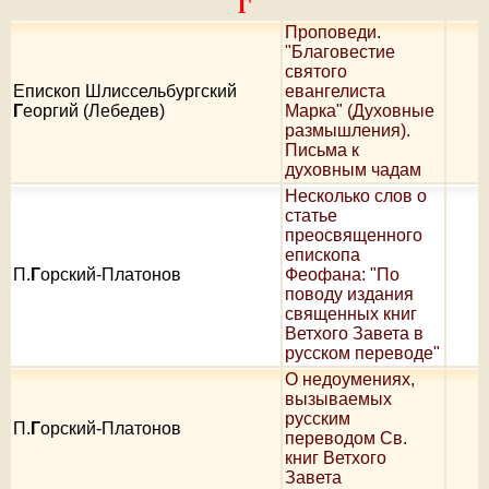
Г
Проповеди.
"Благовестие
святого
Епископ Шлиссельбургский
евангелиста
Г
еоргий (Лебедев)
Марка" (Духовные
размышления).
Письма к
духовным чадам
Несколько слов о
статье
преосвященного
епископа
П.
Г
орский-Платонов
Феофана: "По
поводу издания
священных книг
Ветхого Завета в
русском переводе"
О недоумениях,
вызываемых
русским
П.
Г
орский-Платонов
переводом Св.
книг Ветхого
Завета