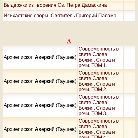
Выдержки из творения Св. Петра Дамаскина
Исихастские споры. Святитель Григорий Палама
А
Современность в
свете Слова
Архиепископ
А
веркий (Таушев)
Божия. Слова и
речи. ТОМ 1.
Современность в
свете Слова
Архиепископ
А
веркий (Таушев)
Божия. Слова и
речи. ТОМ 2.
Современность в
свете Слова
Архиепископ
А
веркий (Таушев)
Божия. Слова и
речи. ТОМ 3.
Современность в
свете Слова
Архиепископ
А
веркий (Таушев)
Божия. Слова и
речи. ТОМ 4.