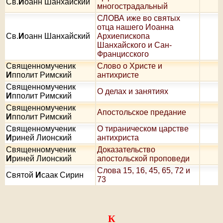
Св.
И
оанн Шанхайский
многострадальный
СЛОВА иже во святых
отца нашего Иоанна
Св.
И
оанн Шанхайский
Архиепископа
Шанхайского и Сан-
Францисского
Священномученик
Слово о Христе и
И
пполит Римский
антихристе
Священномученик
О делах и занятиях
И
пполит Римский
Священномученик
Апостольское предание
И
пполит Римский
Священномученик
О тираническом царстве
И
риней Лионский
антихриста
Священномученик
Доказательство
И
риней Лионский
апостольской проповеди
Слова 15, 16, 45, 65, 72 и
Святой
И
саак Сирин
73
К