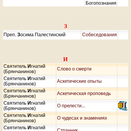
Богопознания
З
Преп.
З
осима Палестинский
Собеседования
И
Святитель
И
гнатий
Слово о смерти
(Брянчанинов)
Святитель
И
гнатий
Аскетические опыты
(Брянчанинов)
Святитель
И
гнатий
Аскетическая проповедь
(Брянчанинов)
Святитель
И
гнатий
О прелести...
(Брянчанинов)
Святитель
И
гнатий
О чудесах и знамениях
(Брянчанинов)
Святитель
И
гнатий
Странник