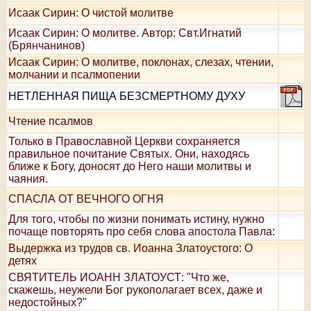
Исаак Сирин: О чистой молитве
Исаак Сирин: О молитве. Автор: Свт.Игнатий
(Брянчанинов)
Исаак Сирин: О молитве, поклонах, слезах, чтении,
молчании и псалмопении
НЕТЛЕННАЯ ПИЩА БЕЗСМЕРТНОМУ ДУХУ
Чтение псалмов
Только в Православной Церкви сохраняется
правильное почитание Святых. Они, находясь
ближе к Богу, доносят до Него наши молитвы и
чаяния.
СПАСЛА ОТ ВЕЧНОГО ОГНЯ
Для того, чтобы по жизни понимать истину, нужно
почаще повторять про себя слова апостола Павла:
Выдержка из трудов св. Иоанна Златоустого: О
детях
СВЯТИТЕЛЬ ИОАНН ЗЛАТОУСТ: "Что же,
скажешь, неужели Бог рукополагает всех, даже и
недостойных?"