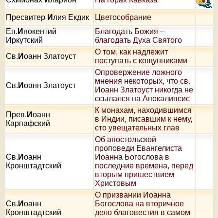
Пресвитер
И
лия Екдик
Цветособрание
Еп.
И
нокентий
Благодать Божия –
Иркутский
благодать Духа Святого
О том, как надлежит
Св.
И
оанн Златоуст
поступать с кощунниками
Опровержение ложного
мнения некоторых, что св.
Св.
И
оанн Златоуст
Иоанн Златоуст никогда не
ссылался на Апокалипсис
К монахам, находившимся
Преп.
И
оанн
в Индии, писавшим к нему,
Карпафский
сто увещательных глав
Об апостольской
проповеди Евангелиста
Св.
И
оанн
Иоанна Богослова в
Кронштадтский
последние времена, перед
вторым пришествием
Христовым
О призвании Иоанна
Св.
И
оанн
Богослова на вторичное
Кронштадтский
дело благовестия в самом