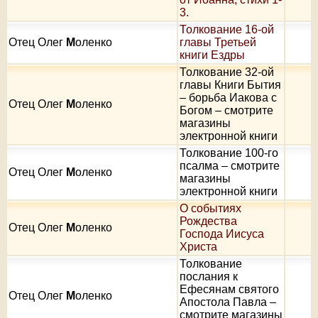
3.
Толкование 16-ой
Отец Олег
М
оленко
главы Третьей
книги Ездры
Толкование 32-ой
главы Книги Бытия
– борьба Иакова с
Отец Олег
М
оленко
Богом – смотрите
магазины
электронной книги
Толкование 100-го
псалма – смотрите
Отец Олег
М
оленко
магазины
электронной книги
О событиях
Рождества
Отец Олег
М
оленко
Господа Иисуса
Христа
Толкование
послания к
Ефесянам святого
Отец Олег
М
оленко
Апостола Павла –
смотрите магазины