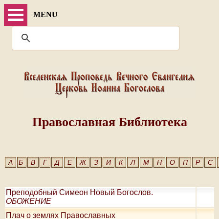
MENU
Православная Библиотека
А
Б
В
Г
Д
Е
Ж
З
И
К
Л
М
Н
О
П
Р
С
Преподобный Симеон Новый Богослов.
ОБОЖЕНИЕ
Плач о землях Православных