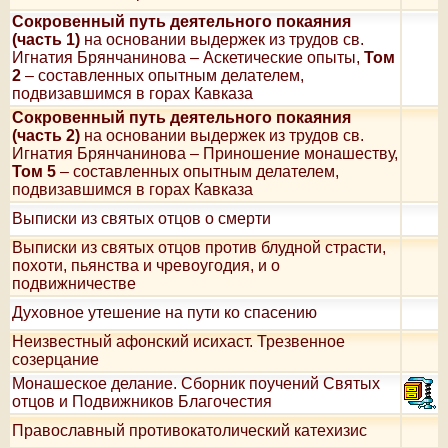
Сокровенный путь деятельного покаяния
(часть 1)
на основании выдержек из трудов св.
Игнатия Брянчанинова – Аскетические опыты,
Том
2
– составленных опытным делателем,
подвизавшимся в горах Кавказа
Сокровенный путь деятельного покаяния
(часть 2)
на основании выдержек из трудов св.
Игнатия Брянчанинова – Приношение монашеству,
Том 5
– составленных опытным делателем,
подвизавшимся в горах Кавказа
Выписки из святых отцов о смерти
Выписки из святых отцов против блудной страсти,
похоти, пьянства и чревоугодия, и о
подвижничестве
Духовное утешение на пути ко спасению
Неизвестный афонский исихаст. Трезвенное
созерцание
Монашеское делание. Сборник поучений Святых
отцов и Подвижников Благочестия
Православный противокатолический катехизис