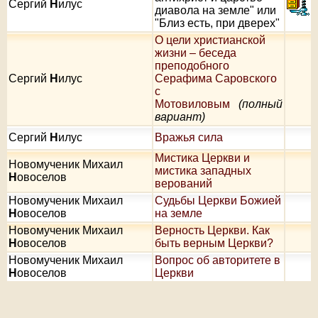
Сергий
Н
илус
диавола на земле" или
"Близ есть, при дверех"
О цели христианской
жизни – беседа
преподобного
Сергий
Н
илус
Серафима Саровского
с
Мотовиловым
(полный
вариант)
Сергий
Н
илус
Вражья сила
Мистика Церкви и
Новомученик Михаил
мистика западных
Н
овоселов
верований
Новомученик Михаил
Судьбы Церкви Божией
Н
овоселов
на земле
Новомученик Михаил
Верность Церкви. Как
Н
овоселов
быть верным Церкви?
Новомученик Михаил
Вопрос об авторитете в
Н
овоселов
Церкви