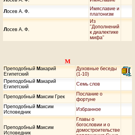
Имяславие и
Л
осев А. Ф.
платонизм
Из
"Дополнений
Л
осев А. Ф.
к диалектике
мифа"
М
Преподобный
М
акарий
Духовные беседы
Египетский
(1-10)
Преподобный
М
акарий
Семь слов
Египетский
Послание о
Преподобный
М
аксим Грек
фортуне
Преподобный
М
аксим
Избранное
Исповедник
Главы о
богословии и о
Преподобный
М
аксим
домостроительстве
Исповедник