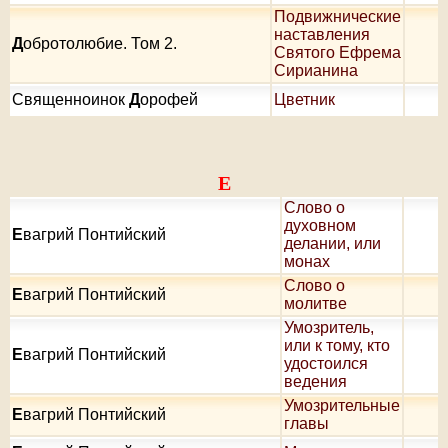
Подвижнические
наставления
Д
обротолюбие. Том 2.
Святого Ефрема
Сирианина
Священноинок
Д
орофей
Цветник
Е
Слово о
духовном
Е
вагрий Понтийский
делании, или
монах
Слово о
Е
вагрий Понтийский
молитве
Умозритель,
или к тому, кто
Е
вагрий Понтийский
удостоился
ведения
Умозрительные
Е
вагрий Понтийский
главы