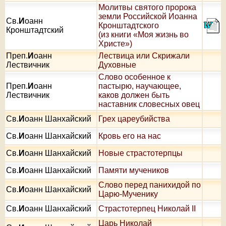
Молитвы святого пророка
земли Российской Иоанна
Св.
И
оанн
Кронштадтского
Кронштадтский
(из книги «Моя жизнь во
Христе»)
Преп.
И
оанн
Лествица или Скрижали
Лествичник
Духовные
Слово особенное к
Преп.
И
оанн
пастырю, научающее,
Лествичник
каков должен быть
наставник словесных овец
Св.
И
оанн Шанхайский
Грех цареубийства
Св.
И
оанн Шанхайский
Кровь его на нас
Св.
И
оанн Шанхайский
Новые страстотерпцы
Св.
И
оанн Шанхайский
Памяти мучеников
Слово перед панихидой по
Св.
И
оанн Шанхайский
Царю-Мученику
Св.
И
оанн Шанхайский
Страстотерпец Николай II
Царь Николай