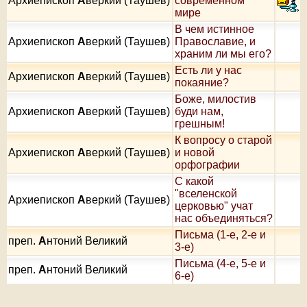
Архиепископ
А
веркий (Таушев)
современном
мире
В чем истинное
Архиепископ
А
веркий (Таушев)
Православие, и
храним ли мы его?
Есть ли у нас
Архиепископ
А
веркий (Таушев)
покаяние?
Боже, милостив
Архиепископ
А
веркий (Таушев)
буди нам,
грешным!
К вопросу о старой
Архиепископ
А
веркий (Таушев)
и новой
орфографии
С какой
"вселенской
Архиепископ
А
веркий (Таушев)
церковью" учат
нас объединяться?
Письма (1-е, 2-е и
преп.
А
нтоний Великий
3-е)
Письма (4-е, 5-е и
преп.
А
нтоний Великий
6-е)