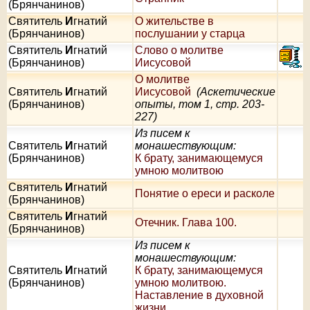
(Брянчанинов)
Святитель
И
гнатий
О жительстве в
(Брянчанинов)
послушании у старца
Святитель
И
гнатий
Слово о молитве
(Брянчанинов)
Иисусовой
О молитве
Святитель
И
гнатий
Иисусовой
(Аскетические
(Брянчанинов)
опыты, том 1, стр. 203-
227)
Из писем к
Святитель
И
гнатий
монашествующим:
(Брянчанинов)
К брату, занимающемуся
умною молитвою
Святитель
И
гнатий
Понятие о ереси и расколе
(Брянчанинов)
Святитель
И
гнатий
Отечник. Глава 100.
(Брянчанинов)
Из писем к
монашествующим:
Святитель
И
гнатий
К брату, занимающемуся
(Брянчанинов)
умною молитвою.
Наставление в духовной
жизни