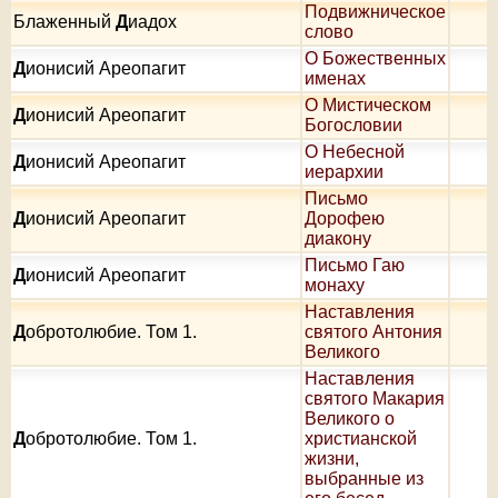
Подвижническое
Блаженный
Д
иадох
слово
О Божественных
Д
ионисий Ареопагит
именах
О Мистическом
Д
ионисий Ареопагит
Богословии
О Небесной
Д
ионисий Ареопагит
иерархии
Письмо
Д
ионисий Ареопагит
Дорофею
диакону
Письмо Гаю
Д
ионисий Ареопагит
монаху
Наставления
Д
обротолюбие. Том 1.
святого Антония
Великого
Наставления
святого Макария
Великого о
Д
обротолюбие. Том 1.
христианской
жизни,
выбранные из