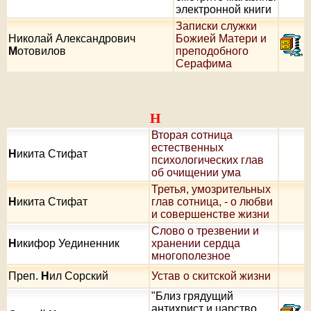
электронной книги
Записки служки
Николай Александрович
Божией Матери и
М
отовилов
преподобного
Серафима
Н
Вторая сотница
естественных
Н
икита Стифат
психологических глав
об очищении ума
Третья, умозрительных
Н
икита Стифат
глав сотница, - о любви
и совершенстве жизни
Слово о трезвении и
Н
икифор Уединенник
хранении сердца
многополезное
Преп.
Н
ил Сорский
Устав о скитской жизни
"Близ грядущий
антихрист и царство