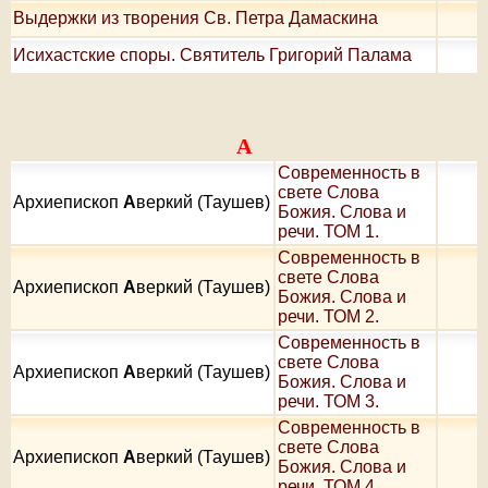
Выдержки из творения Св. Петра Дамаскина
Исихастские споры. Святитель Григорий Палама
А
Современность в
свете Слова
Архиепископ
А
веркий (Таушев)
Божия. Слова и
речи. ТОМ 1.
Современность в
свете Слова
Архиепископ
А
веркий (Таушев)
Божия. Слова и
речи. ТОМ 2.
Современность в
свете Слова
Архиепископ
А
веркий (Таушев)
Божия. Слова и
речи. ТОМ 3.
Современность в
свете Слова
Архиепископ
А
веркий (Таушев)
Божия. Слова и
речи. ТОМ 4.