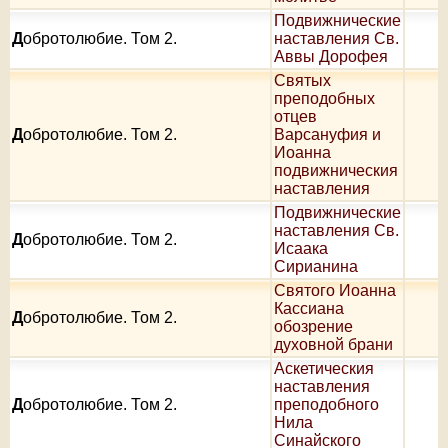
Подвижнические
Д
обротолюбие. Том 2.
наставления Св.
Аввы Дорофея
Святых
преподобных
отцев
Д
обротолюбие. Том 2.
Варсануфия и
Иоанна
подвижническия
наставления
Подвижнические
наставления Св.
Д
обротолюбие. Том 2.
Исаака
Сирианина
Святого Иоанна
Кассиана
Д
обротолюбие. Том 2.
обозрение
духовной брани
Аскетическия
наставления
Д
обротолюбие. Том 2.
преподобного
Нила
Синайского