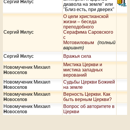
Сергий
Н
илус
диавола на земле" или
"Близ есть, при дверех"
О цели христианской
жизни – беседа
преподобного
Сергий
Н
илус
Серафима Саровского
с
Мотовиловым
(полный
вариант)
Сергий
Н
илус
Вражья сила
Мистика Церкви и
Новомученик Михаил
мистика западных
Н
овоселов
верований
Новомученик Михаил
Судьбы Церкви Божией
Н
овоселов
на земле
Новомученик Михаил
Верность Церкви. Как
Н
овоселов
быть верным Церкви?
Новомученик Михаил
Вопрос об авторитете в
Н
овоселов
Церкви