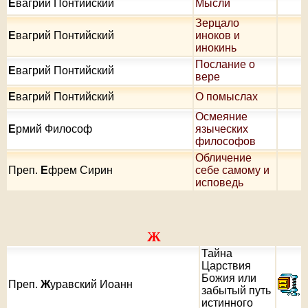
Е
вагрий Понтийский
Мысли
Зерцало
Е
вагрий Понтийский
иноков и
инокинь
Послание о
Е
вагрий Понтийский
вере
Е
вагрий Понтийский
О помыслах
Осмеяние
Е
рмий Философ
языческих
философов
Обличение
Преп.
Е
фрем Сирин
себе самому и
исповедь
Ж
Тайна
Царствия
Божия или
Преп.
Ж
уравский Иоанн
забытый путь
истинного