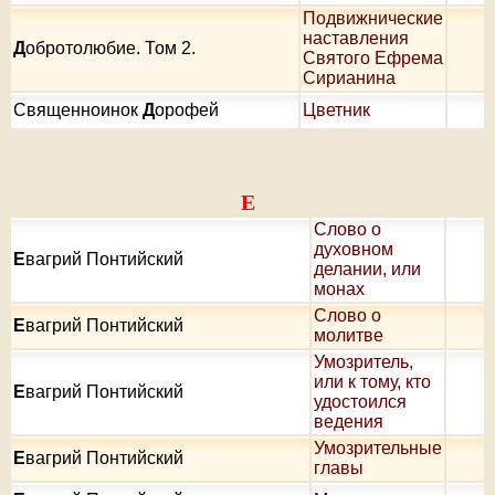
Подвижнические
наставления
Д
обротолюбие. Том 2.
Святого Ефрема
Сирианина
Священноинок
Д
орофей
Цветник
Е
Слово о
духовном
Е
вагрий Понтийский
делании, или
монах
Слово о
Е
вагрий Понтийский
молитве
Умозритель,
или к тому, кто
Е
вагрий Понтийский
удостоился
ведения
Умозрительные
Е
вагрий Понтийский
главы