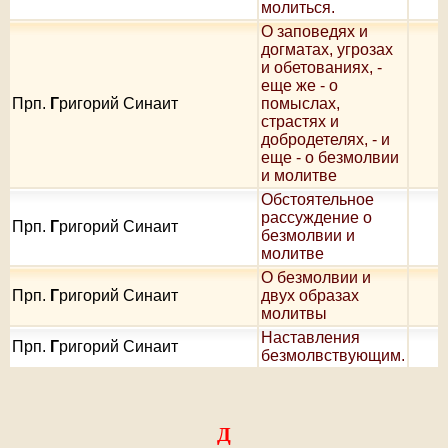
молиться.
О заповедях и
догматах, угрозах
и обетованиях, -
еще же - о
Прп.
Г
ригорий Синаит
помыслах,
страстях и
добродетелях, - и
еще - о безмолвии
и молитве
Oбстоятельное
рассуждение о
Прп.
Г
ригорий Синаит
безмолвии и
молитве
О безмолвии и
Прп.
Г
ригорий Синаит
двух образах
молитвы
Наставления
Прп.
Г
ригорий Синаит
безмолвствующим.
Д