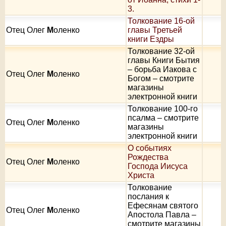
3.
Толкование 16-ой
Отец Олег
М
оленко
главы Третьей
книги Ездры
Толкование 32-ой
главы Книги Бытия
– борьба Иакова с
Отец Олег
М
оленко
Богом – смотрите
магазины
электронной книги
Толкование 100-го
псалма – смотрите
Отец Олег
М
оленко
магазины
электронной книги
О событиях
Рождества
Отец Олег
М
оленко
Господа Иисуса
Христа
Толкование
послания к
Ефесянам святого
Отец Олег
М
оленко
Апостола Павла –
смотрите магазины