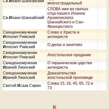
Св.
И
оанн Шанхайский
многострадальный
СЛОВА иже во святых
отца нашего Иоанна
Св.
И
оанн Шанхайский
Архиепископа
Шанхайского и Сан-
Францисского
Священномученик
Слово о Христе и
И
пполит Римский
антихристе
Священномученик
О делах и занятиях
И
пполит Римский
Священномученик
Апостольское предание
И
пполит Римский
Священномученик
О тираническом царстве
И
риней Лионский
антихриста
Священномученик
Доказательство
И
риней Лионский
апостольской проповеди
Слова 15, 16, 45, 65, 72 и
Святой
И
саак Сирин
73
К