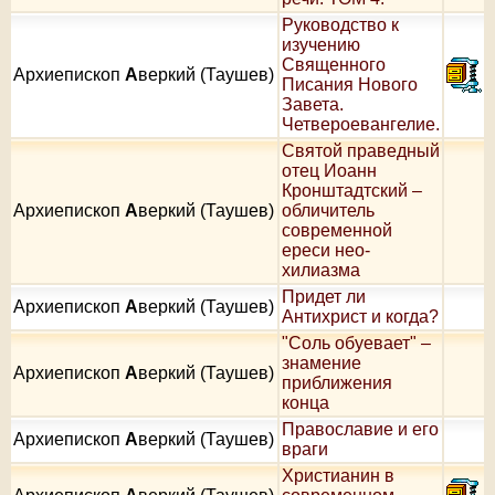
Руководство к
изучению
Священного
Архиепископ
А
веркий (Таушев)
Писания Нового
Завета.
Четвероевангелие.
Святой праведный
отец Иоанн
Кронштадтский –
Архиепископ
А
веркий (Таушев)
обличитель
современной
ереси нео-
хилиазма
Придет ли
Архиепископ
А
веркий (Таушев)
Антихрист и когда?
"Соль обуевает" –
знамение
Архиепископ
А
веркий (Таушев)
приближения
конца
Православие и его
Архиепископ
А
веркий (Таушев)
враги
Христианин в