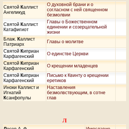
О духовной брани и о
Святой
К
аллист
согласном с ней священном
Ангеликуд
безмолвии
Главы о Божественном
Святой
К
аллист
единении и созерцательной
Катафигиот
жизни
Блаж.
К
аллист
Главы о молитве
Патриарх
Святой
К
иприан
О единстве Церкви
Карфагенский
Святой
К
иприан
О крещении младенцев
Карфагенский
Святой
К
иприан
Письмо к Квинту о крещении
Карфагенский
еретиков
Иноки Каллист и
Наставления
Игнатий
безмолвствующим, в сотне
К
санфопулы
глав
Л
Л
осев А. Ф.
Имяславие