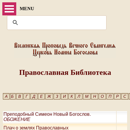
MENU
Православная Библиотека
А
Б
В
Г
Д
Е
Ж
З
И
К
Л
М
Н
О
П
Р
С
Преподобный Симеон Новый Богослов.
ОБОЖЕНИЕ
Плач о землях Православных