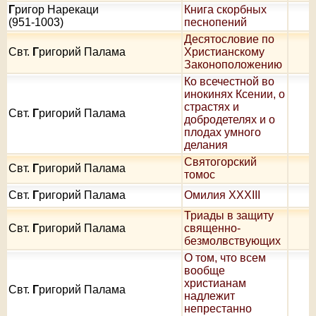
Г
ригор Нарекаци
Книга скорбных
(951-1003)
песнопений
Десятословие по
Свт.
Г
ригорий Палама
Христианскому
Законоположению
Ко всечестной во
инокинях Ксении, о
страстях и
Свт.
Г
ригорий Палама
добродетелях и о
плодах умного
делания
Святогорский
Свт.
Г
ригорий Палама
томос
Свт.
Г
ригорий Палама
Омилия XXXIII
Триады в защиту
Свт.
Г
ригорий Палама
священно-
безмолвствующих
О том, что всем
вообще
христианам
Свт.
Г
ригорий Палама
надлежит
непрестанно