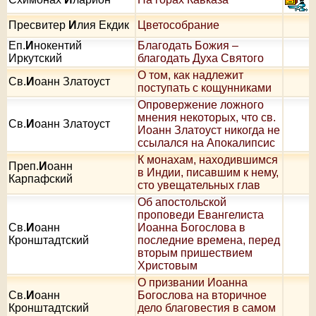
Пресвитер
И
лия Екдик
Цветособрание
Еп.
И
нокентий
Благодать Божия –
Иркутский
благодать Духа Святого
О том, как надлежит
Св.
И
оанн Златоуст
поступать с кощунниками
Опровержение ложного
мнения некоторых, что св.
Св.
И
оанн Златоуст
Иоанн Златоуст никогда не
ссылался на Апокалипсис
К монахам, находившимся
Преп.
И
оанн
в Индии, писавшим к нему,
Карпафский
сто увещательных глав
Об апостольской
проповеди Евангелиста
Св.
И
оанн
Иоанна Богослова в
Кронштадтский
последние времена, перед
вторым пришествием
Христовым
О призвании Иоанна
Св.
И
оанн
Богослова на вторичное
Кронштадтский
дело благовестия в самом