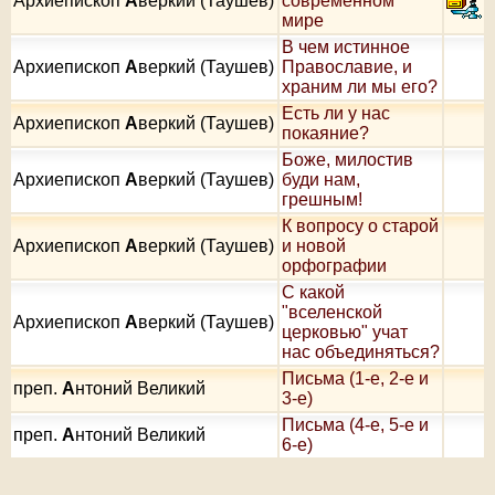
Архиепископ
А
веркий (Таушев)
современном
мире
В чем истинное
Архиепископ
А
веркий (Таушев)
Православие, и
храним ли мы его?
Есть ли у нас
Архиепископ
А
веркий (Таушев)
покаяние?
Боже, милостив
Архиепископ
А
веркий (Таушев)
буди нам,
грешным!
К вопросу о старой
Архиепископ
А
веркий (Таушев)
и новой
орфографии
С какой
"вселенской
Архиепископ
А
веркий (Таушев)
церковью" учат
нас объединяться?
Письма (1-е, 2-е и
преп.
А
нтоний Великий
3-е)
Письма (4-е, 5-е и
преп.
А
нтоний Великий
6-е)