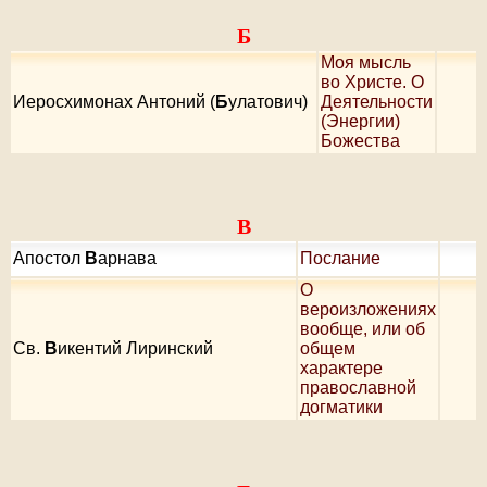
Б
Моя мысль
во Христе. О
Иеросхимонах Антоний (
Б
улатович)
Деятельности
(Энергии)
Божества
В
Апостол
В
арнава
Послание
О
вероизложениях
вообще, или об
Cв.
В
икентий Лиринский
общем
характере
православной
догматики