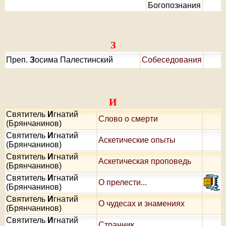
Богопознания
З
Преп.
З
осима Палестинский
Собеседования
И
Святитель
И
гнатий
Слово о смерти
(Брянчанинов)
Святитель
И
гнатий
Аскетические опыты
(Брянчанинов)
Святитель
И
гнатий
Аскетическая проповедь
(Брянчанинов)
Святитель
И
гнатий
О прелести...
(Брянчанинов)
Святитель
И
гнатий
О чудесах и знамениях
(Брянчанинов)
Святитель
И
гнатий
Странник