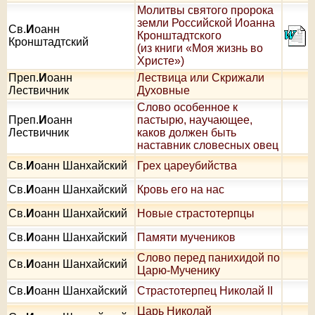
Молитвы святого пророка
земли Российской Иоанна
Св.
И
оанн
Кронштадтского
Кронштадтский
(из книги «Моя жизнь во
Христе»)
Преп.
И
оанн
Лествица или Скрижали
Лествичник
Духовные
Слово особенное к
Преп.
И
оанн
пастырю, научающее,
Лествичник
каков должен быть
наставник словесных овец
Св.
И
оанн Шанхайский
Грех цареубийства
Св.
И
оанн Шанхайский
Кровь его на нас
Св.
И
оанн Шанхайский
Новые страстотерпцы
Св.
И
оанн Шанхайский
Памяти мучеников
Слово перед панихидой по
Св.
И
оанн Шанхайский
Царю-Мученику
Св.
И
оанн Шанхайский
Страстотерпец Николай II
Царь Николай