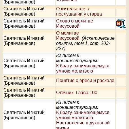
(Брянчанинов)
Святитель
И
гнатий
О жительстве в
(Брянчанинов)
послушании у старца
Святитель
И
гнатий
Слово о молитве
(Брянчанинов)
Иисусовой
О молитве
Святитель
И
гнатий
Иисусовой
(Аскетические
(Брянчанинов)
опыты, том 1, стр. 203-
227)
Из писем к
Святитель
И
гнатий
монашествующим:
(Брянчанинов)
К брату, занимающемуся
умною молитвою
Святитель
И
гнатий
Понятие о ереси и расколе
(Брянчанинов)
Святитель
И
гнатий
Отечник. Глава 100.
(Брянчанинов)
Из писем к
монашествующим:
Святитель
И
гнатий
К брату, занимающемуся
(Брянчанинов)
умною молитвою.
Наставление в духовной
жизни