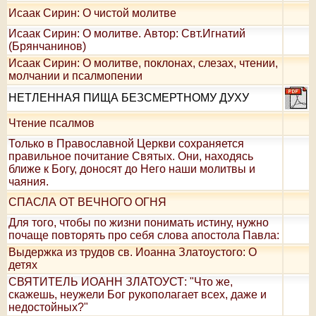
Исаак Сирин: О чистой молитве
Исаак Сирин: О молитве. Автор: Свт.Игнатий
(Брянчанинов)
Исаак Сирин: О молитве, поклонах, слезах, чтении,
молчании и псалмопении
НЕТЛЕННАЯ ПИЩА БЕЗСМЕРТНОМУ ДУХУ
Чтение псалмов
Только в Православной Церкви сохраняется
правильное почитание Святых. Они, находясь
ближе к Богу, доносят до Него наши молитвы и
чаяния.
СПАСЛА ОТ ВЕЧНОГО ОГНЯ
Для того, чтобы по жизни понимать истину, нужно
почаще повторять про себя слова апостола Павла:
Выдержка из трудов св. Иоанна Златоустого: О
детях
СВЯТИТЕЛЬ ИОАНН ЗЛАТОУСТ: "Что же,
скажешь, неужели Бог рукополагает всех, даже и
недостойных?"