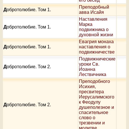
его бесед
Преподобный
Д
обротолюбие. Том 1.
авва Исайя
Наставления
Марка
Д
обротолюбие. Том 1.
подвижника о
духовной жизни
Евагрия монаха
Д
обротолюбие. Том 1.
наставления о
подвижничестве
Подвижнические
уроки Св.
Д
обротолюбие. Том 2.
Иоанна
Лествичника
Преподобного
Исихия,
пресвитера
Иерусалимского
к Феодулу
Д
обротолюбие. Том 2.
душеполезное и
спасительное
слово о
трезвении и
молитве