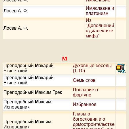
Имяславие и
Л
осев А. Ф.
платонизм
Из
"Дополнений
Л
осев А. Ф.
к диалектике
мифа"
М
Преподобный
М
акарий
Духовные беседы
Египетский
(1-10)
Преподобный
М
акарий
Семь слов
Египетский
Послание о
Преподобный
М
аксим Грек
фортуне
Преподобный
М
аксим
Избранное
Исповедник
Главы о
богословии и о
Преподобный
М
аксим
домостроительстве
Исповедник