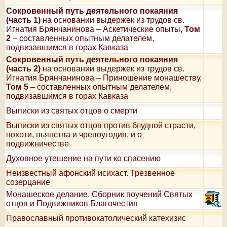
Сокровенный путь деятельного покаяния
(часть 1)
на основании выдержек из трудов св.
Игнатия Брянчанинова – Аскетические опыты,
Том
2
– составленных опытным делателем,
подвизавшимся в горах Кавказа
Сокровенный путь деятельного покаяния
(часть 2)
на основании выдержек из трудов св.
Игнатия Брянчанинова – Приношение монашеству,
Том 5
– составленных опытным делателем,
подвизавшимся в горах Кавказа
Выписки из святых отцов о смерти
Выписки из святых отцов против блудной страсти,
похоти, пьянства и чревоугодия, и о
подвижничестве
Духовное утешение на пути ко спасению
Неизвестный афонский исихаст. Трезвенное
созерцание
Монашеское делание. Сборник поучений Святых
отцов и Подвижников Благочестия
Православный противокатолический катехизис