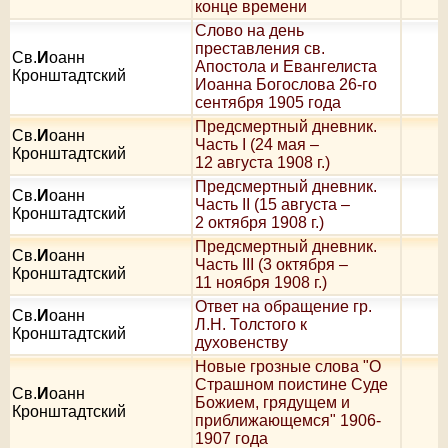
конце времени
Слово на день
преставления св.
Св.
И
оанн
Апостола и Евангелиста
Кронштадтский
Иоанна Богослова 26-го
сентября 1905 года
Предсмертный дневник.
Св.
И
оанн
Часть I (24 мая –
Кронштадтский
12 августа 1908 г.)
Предсмертный дневник.
Св.
И
оанн
Часть II (15 августа –
Кронштадтский
2 октября 1908 г.)
Предсмертный дневник.
Св.
И
оанн
Часть III (3 октября –
Кронштадтский
11 ноября 1908 г.)
Ответ на обращение гр.
Св.
И
оанн
Л.Н. Толстого к
Кронштадтский
духовенству
Новые грозные слова "О
Страшном поистине Суде
Св.
И
оанн
Божием, грядущем и
Кронштадтский
приближающемся" 1906-
1907 года