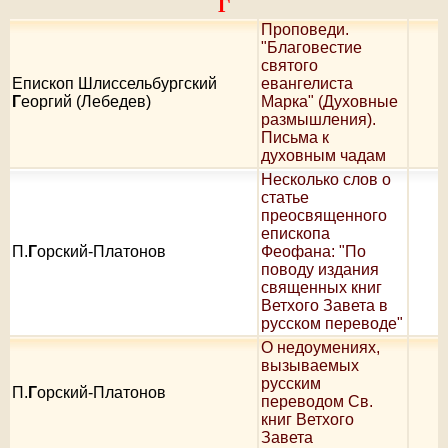
Г
Проповеди.
"Благовестие
святого
Епископ Шлиссельбургский
евангелиста
Г
еоргий (Лебедев)
Марка" (Духовные
размышления).
Письма к
духовным чадам
Несколько слов о
статье
преосвященного
епископа
П.
Г
орский-Платонов
Феофана: "По
поводу издания
священных книг
Ветхого Завета в
русском переводе"
О недоумениях,
вызываемых
русским
П.
Г
орский-Платонов
переводом Св.
книг Ветхого
Завета