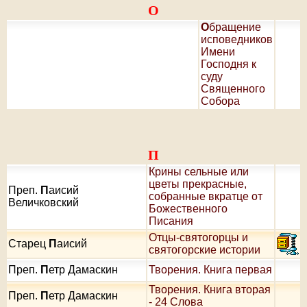
О
О
бращение
исповедников
Имени
Господня к
суду
Священного
Собора
П
Крины сельные или
цветы прекрасные,
Преп.
П
аисий
собранные вкратце от
Величковский
Божественного
Писания
Отцы-святогорцы и
Старец
П
аисий
святогорские истории
Преп.
П
етр Дамаскин
Творения. Книга первая
Творения. Книга вторая
Преп.
П
етр Дамаскин
- 24 Слова