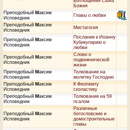
воплощения Сына
Божия
Преподобный
М
аксим
Главы о любви
Исповедник
Преподобный
М
аксим
Мистагогия
Исповедник
Послание к Иоанну
Преподобный
М
аксим
Кубикуларию о
Исповедник
любви
Слово о
Преподобный
М
аксим
подвижнической
Исповедник
жизни
Преподобный
М
аксим
Толкование на
Исповедник
молитву Господню
Преподобный
М
аксим
К Феопемту
Исповедник
схоластику
Преподобный
М
аксим
Толкование на 59
Исповедник
псалом
Различные
Преподобный
М
аксим
богословские и
Исповедник
домостроительные
главы