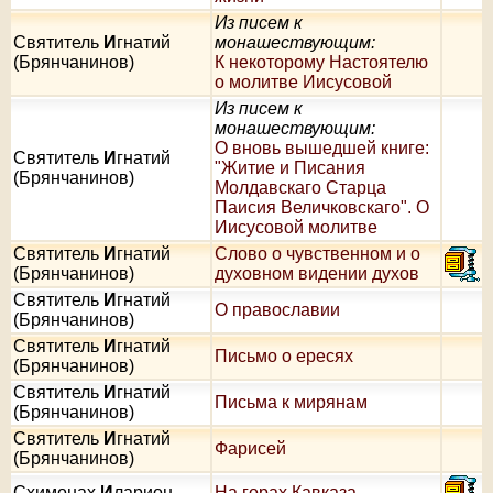
Из писем к
Святитель
И
гнатий
монашествующим:
(Брянчанинов)
К некоторому Настоятелю
о молитве Иисусовой
Из писем к
монашествующим:
О вновь вышедшей книге:
Святитель
И
гнатий
"Житие и Писания
(Брянчанинов)
Молдавскаго Старца
Паисия Величковскаго". О
Иисусовой молитве
Святитель
И
гнатий
Слово о чувственном и о
(Брянчанинов)
духовном видении духов
Святитель
И
гнатий
О православии
(Брянчанинов)
Святитель
И
гнатий
Письмо о ересях
(Брянчанинов)
Святитель
И
гнатий
Письма к мирянам
(Брянчанинов)
Святитель
И
гнатий
Фарисей
(Брянчанинов)
Схимонах
И
ларион
На горах Кавказа