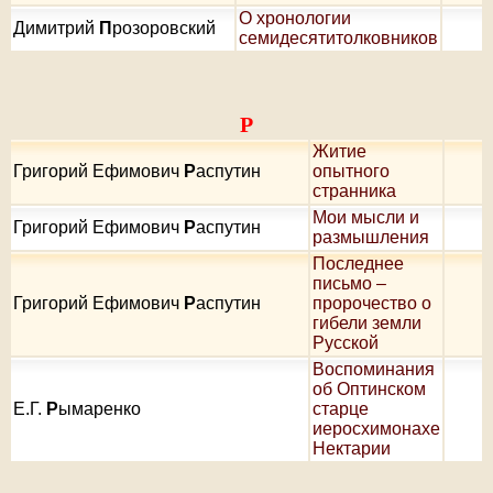
О хронологии
Димитрий
П
розоровский
семидесятитолковников
Р
Житие
Григорий Ефимович
Р
аспутин
опытного
странника
Мои мысли и
Григорий Ефимович
Р
аспутин
размышления
Последнее
письмо –
Григорий Ефимович
Р
аспутин
пророчество о
гибели земли
Русской
Воспоминания
об Оптинском
Е.Г.
Р
ымаренко
старце
иеросхимонахе
Нектарии