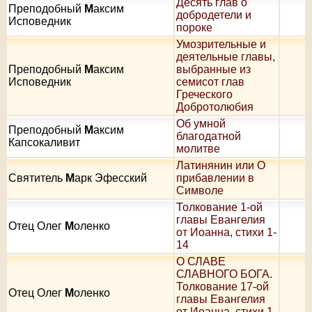
Десять глав о
Преподобный
М
аксим
добродетели и
Исповедник
пороке
Умозрительные и
деятельные главы,
Преподобный
М
аксим
выбранные из
Исповедник
семисот глав
Греческого
Добротолюбия
Об умной
Преподобный
М
аксим
благодатной
Капсокаливит
молитве
Латинянин или О
Святитель
М
арк Эфесский
прибавлении в
Символе
Толкование 1-ой
главы Евангелия
Отец Олег
М
оленко
от Иоанна, стихи 1-
14
О СЛАВЕ
СЛАВНОГО БОГА.
Толкование 17-ой
Отец Олег
М
оленко
главы Евангелия
от Иоанна, стихи 1-