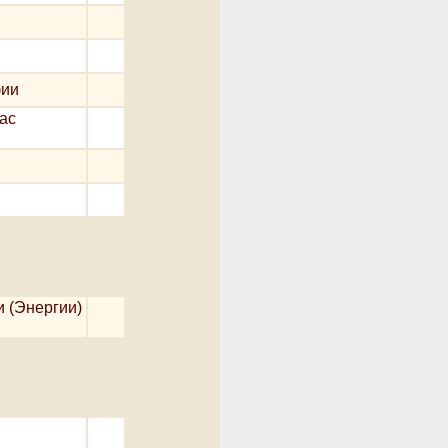
фии
нас
и (Энергии)