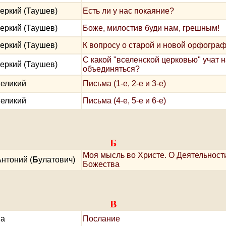
еркий (Таушев)
Есть ли у нас покаяние?
еркий (Таушев)
Боже, милостив буди нам, грешным!
еркий (Таушев)
К вопросу о старой и новой орфогра
С какой "вселенской церковью" учат 
еркий (Таушев)
объединяться?
Великий
Письма (1-е, 2-е и 3-е)
Великий
Письма (4-е, 5-е и 6-е)
Б
Моя мысль во Христе. О Деятельност
нтоний (
Б
улатович)
Божества
В
ва
Послание