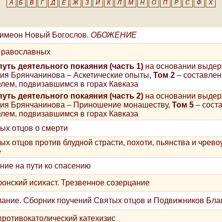
А
Б
В
Г
Д
Е
Ж
З
И
К
Л
М
Н
О
П
Р
С
Ф
Х
имеон Новый Богослов.
ОБОЖЕНИЕ
Православных
уть деятельного покаяния (часть 1)
на основании выдер
тия Брянчанинова – Аскетические опыты,
Том 2
– составле
лем, подвизавшимся в горах Кавказа
уть деятельного покаяния (часть 2)
на основании выдер
атия Брянчанинова – Приношение монашеству,
Том 5
– сост
лем, подвизавшимся в горах Кавказа
ых отцов о смерти
ых отцов против блудной страсти, похоти, пьянства и чревоу
е
ние на пути ко спасению
онский исихаст. Трезвенное созерцание
ание. Сборник поучений Святых отцов и Подвижников Бла
ротивокатолический катехизис