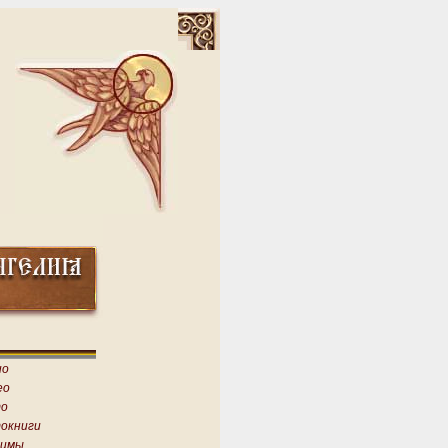
ио
ео
о
окниги
имы