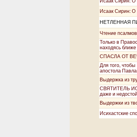
Исаак Сирин: О 
Исаак Сирин: О 
НЕТЛЕННАЯ П
Чтение псалмов
Только в Право
находясь ближе 
СПАСЛА ОТ В
Для того, чтобы
апостола Павла
Выдержка из тру
СВЯТИТЕЛЬ ИОАН
даже и недосто
Выдержки из тв
Исихастские сп