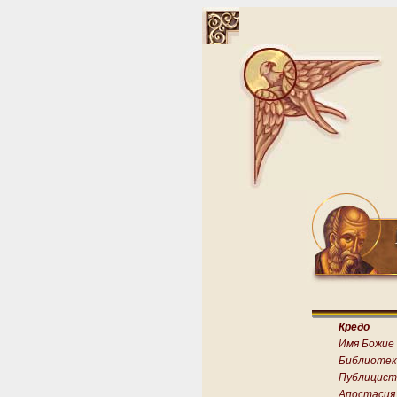
Кредо
Имя Божие
Библиотек
Публицист
Апостасия