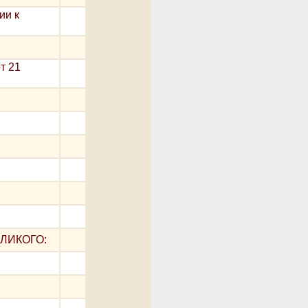
ии к
т 21
ЛИКОГО: