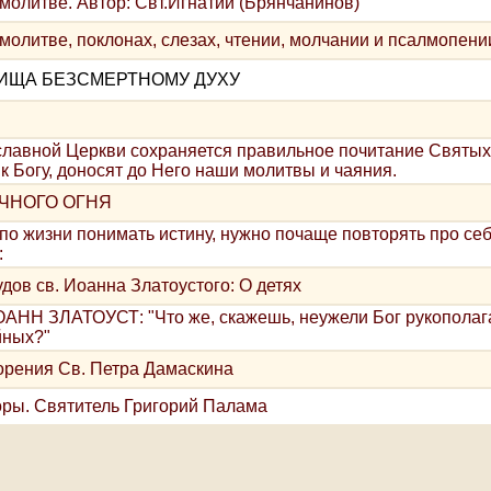
молитве. Автор: Свт.Игнатий (Брянчанинов)
молитве, поклонах, слезах, чтении, молчании и псалмопени
ИЩА БЕЗСМЕРТНОМУ ДУХУ
славной Церкви сохраняется правильное почитание Святых
к Богу, доносят до Него наши молитвы и чаяния.
ЕЧНОГО ОГНЯ
 по жизни понимать истину, нужно почаще повторять про се
:
дов св. Иоанна Златоустого: О детях
Н ЗЛАТОУСТ: "Что же, скажешь, неужели Бог рукополага
йных?"
орения Св. Петра Дамаскина
оры. Святитель Григорий Палама