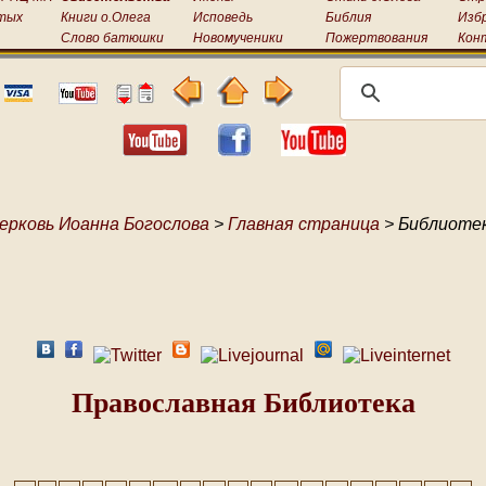
тых
Книги о.Олега
Исповедь
Библия
Изб
Слово батюшки
Новомученики
Пожертвования
Кон
ерковь Иоанна Богослова
>
Главная страница
> Библиоте
Православная Библиотека