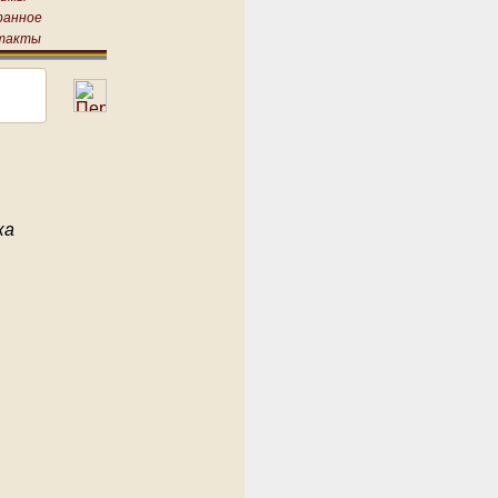
ранное
такты
ка