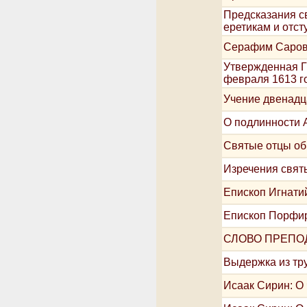
Предсказания с
еретикам и отс
Серафим Саровс
Утвержденная Г
февраля 1613 г
Учение двенадц
О подлинности 
Святые отцы об
Изречения свят
Епископ Игнатий
Епископ Порфир
СЛОВО ПРЕПО
Выдержка из тру
Исаак Сирин: О