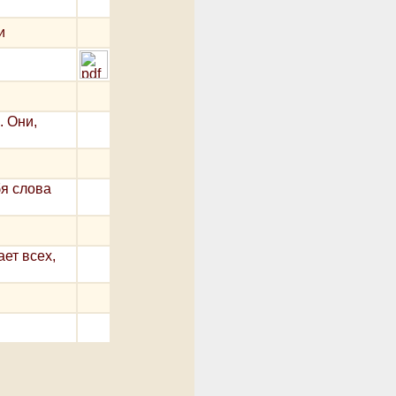
и
. Они,
бя слова
ет всех,