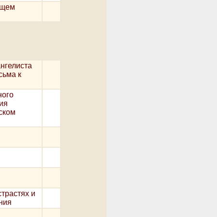
бщем
ангелиста
сьма к
ного
ия
ском
м
страстях и
ния