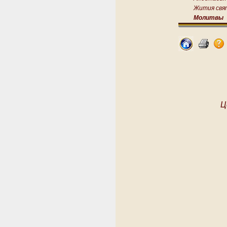
Жития свя
Молитвы
Ц