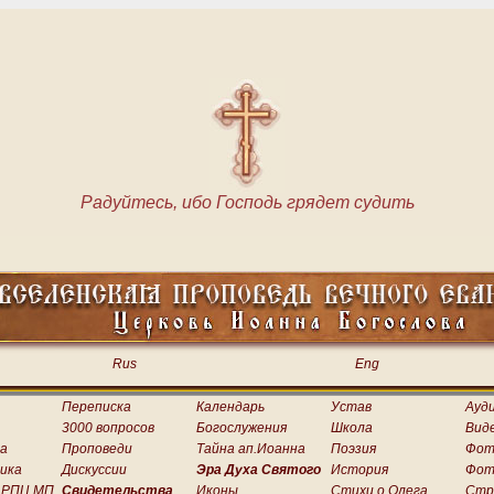
Радуйтесь, ибо Господь грядет судить
Rus
Eng
Переписка
Календарь
Устав
Ауд
3000 вопросов
Богослужения
Школа
Вид
а
Проповеди
Тайна ап.Иоанна
Поэзия
Фот
ика
Дискуссии
Эра Духа Святого
История
Фот
 РПЦ МП
Свидетельства
Иконы
Стихи о.Олега
Стр