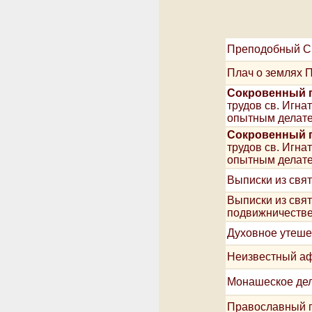
Преподобный С
Плач о землях 
Сокровенный п
трудов св. Игна
опытным делате
Сокровенный п
трудов св. Игн
опытным делате
Выписки из свят
Выписки из свят
подвижничеств
Духовное утеше
Неизвестный аф
Монашеское дел
Православный п