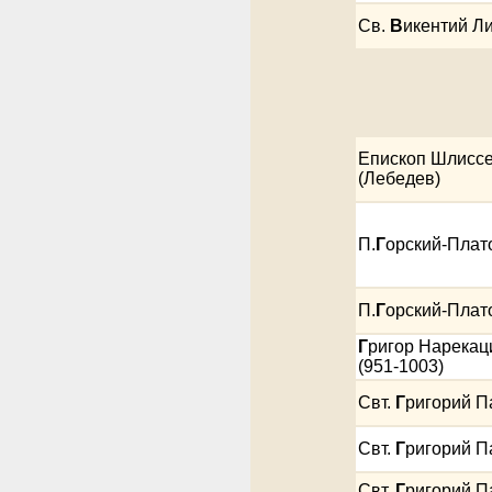
Cв.
В
икентий Л
Епископ Шлиссе
(Лебедев)
П.
Г
орский-Плат
П.
Г
орский-Плат
Г
ригор Нарекац
(951-1003)
Свт.
Г
ригорий 
Свт.
Г
ригорий 
Свт.
Г
ригорий 