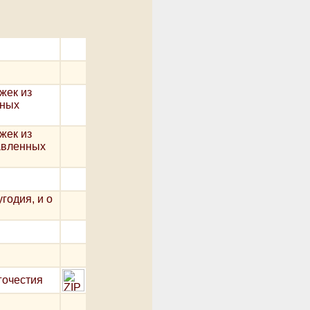
жек из
нных
жек из
авленных
годия, и о
гочестия