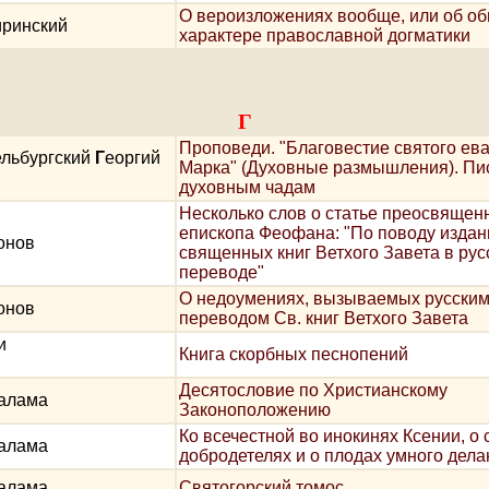
О вероизложениях вообще, или об о
иринский
характере православной догматики
Г
Проповеди. "Благовестие святого ев
льбургский
Г
еоргий
Марка" (Духовные размышления). Пи
духовным чадам
Несколько слов о статье преосвящен
епископа Феофана: "По поводу издан
онов
священных книг Ветхого Завета в рус
переводе"
О недоумениях, вызываемых русски
онов
переводом Св. книг Ветхого Завета
и
Книга скорбных песнопений
Десятословие по Христианскому
Палама
Законоположению
Ко всечестной во инокинях Ксении, о 
Палама
добродетелях и о плодах умного дела
Палама
Святогорский томос