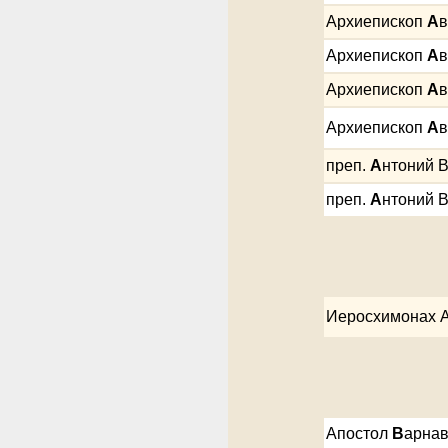
Архиепископ
А
в
Архиепископ
А
в
Архиепископ
А
в
Архиепископ
А
в
преп.
А
нтоний 
преп.
А
нтоний 
Иеросхимонах А
Апостол
В
арна