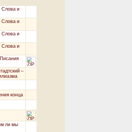
 Слова и
 Слова и
 Слова и
 Слова и
 Писания
тадтский –
хилиазма
ения конца
им ли мы