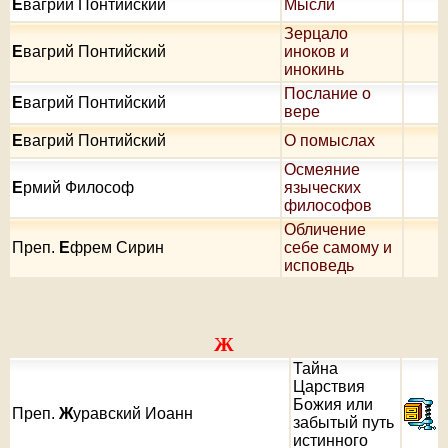
Е
вагрий Понтийский
Мысли
Зерцало
Е
вагрий Понтийский
иноков и
инокинь
Послание о
Е
вагрий Понтийский
вере
Е
вагрий Понтийский
О помыслах
Осмеяние
Е
рмий Философ
языческих
философов
Обличение
Преп.
Е
фрем Сирин
себе самому и
исповедь
Ж
Тайна
Царствия
Божия или
Преп.
Ж
уравский Иоанн
забытый путь
истинного