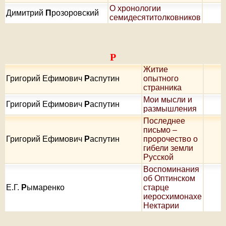
О хронологии
Димитрий
П
розоровский
семидесятитолковников
Р
Житие
Григорий Ефимович
Р
аспутин
опытного
странника
Мои мысли и
Григорий Ефимович
Р
аспутин
размышления
Последнее
письмо –
Григорий Ефимович
Р
аспутин
пророчество о
гибели земли
Русской
Воспоминания
об Оптинском
Е.Г.
Р
ымаренко
старце
иеросхимонахе
Нектарии