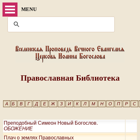
MENU
Православная Библиотека
А
Б
В
Г
Д
Е
Ж
З
И
К
Л
М
Н
О
П
Р
С
Преподобный Симеон Новый Богослов.
ОБОЖЕНИЕ
Плач о землях Православных