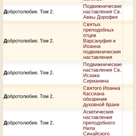
Подвижнические
Д
обротолюбие. Том 2.
наставления Св.
Аввы Дорофея
Святых
преподобных
отцев
Д
обротолюбие. Том 2.
Варсануфия и
Иоанна
подвижническия
наставления
Подвижнические
наставления Св.
Д
обротолюбие. Том 2.
Исаака
Сирианина
Святого Иоанна
Кассиана
Д
обротолюбие. Том 2.
обозрение
духовной брани
Аскетическия
наставления
Д
обротолюбие. Том 2.
преподобного
Нила
Синайского