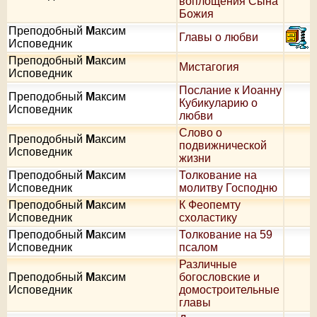
воплощения Сына
Божия
Преподобный
М
аксим
Главы о любви
Исповедник
Преподобный
М
аксим
Мистагогия
Исповедник
Послание к Иоанну
Преподобный
М
аксим
Кубикуларию о
Исповедник
любви
Слово о
Преподобный
М
аксим
подвижнической
Исповедник
жизни
Преподобный
М
аксим
Толкование на
Исповедник
молитву Господню
Преподобный
М
аксим
К Феопемту
Исповедник
схоластику
Преподобный
М
аксим
Толкование на 59
Исповедник
псалом
Различные
Преподобный
М
аксим
богословские и
Исповедник
домостроительные
главы