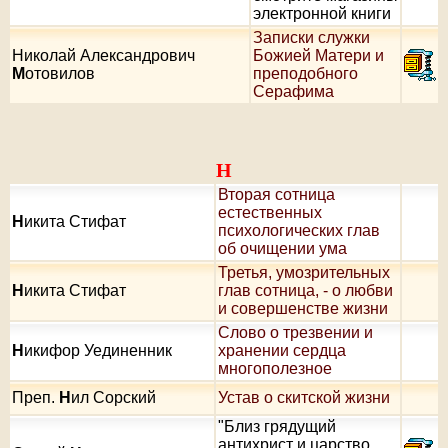
электронной книги
Записки служки
Николай Александрович
Божией Матери и
М
отовилов
преподобного
Серафима
Н
Вторая сотница
естественных
Н
икита Стифат
психологических глав
об очищении ума
Третья, умозрительных
Н
икита Стифат
глав сотница, - о любви
и совершенстве жизни
Слово о трезвении и
Н
икифор Уединенник
хранении сердца
многополезное
Преп.
Н
ил Сорский
Устав о скитской жизни
"Близ грядущий
антихрист и царство