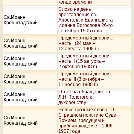
конце времени
Слово на день
преставления св.
Св.
И
оанн
Апостола и Евангелиста
Кронштадтский
Иоанна Богослова 26-го
сентября 1905 года
Предсмертный дневник.
Св.
И
оанн
Часть I (24 мая –
Кронштадтский
12 августа 1908 г.)
Предсмертный дневник.
Св.
И
оанн
Часть II (15 августа –
Кронштадтский
2 октября 1908 г.)
Предсмертный дневник.
Св.
И
оанн
Часть III (3 октября –
Кронштадтский
11 ноября 1908 г.)
Ответ на обращение гр.
Св.
И
оанн
Л.Н. Толстого к
Кронштадтский
духовенству
Новые грозные слова "О
Страшном поистине Суде
Св.
И
оанн
Божием, грядущем и
Кронштадтский
приближающемся" 1906-
1907 года