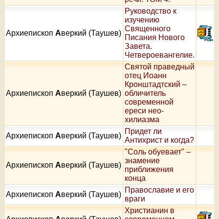
Руководство к
изучению
Священного
Архиепископ
А
веркий (Таушев)
Писания Нового
Завета.
Четвероевангелие.
Святой праведный
отец Иоанн
Кронштадтский –
Архиепископ
А
веркий (Таушев)
обличитель
современной
ереси нео-
хилиазма
Придет ли
Архиепископ
А
веркий (Таушев)
Антихрист и когда?
"Соль обуевает" –
знамение
Архиепископ
А
веркий (Таушев)
приближения
конца
Православие и его
Архиепископ
А
веркий (Таушев)
враги
Христианин в