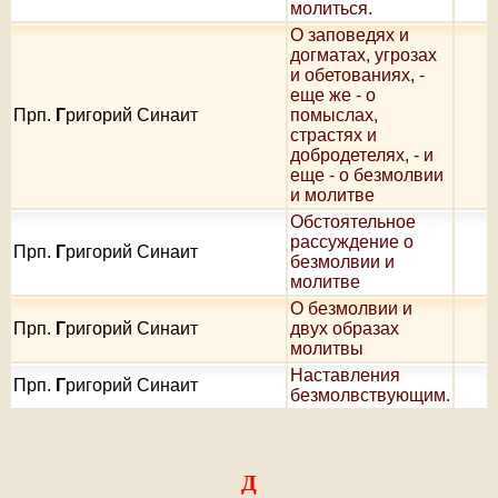
молиться.
О заповедях и
догматах, угрозах
и обетованиях, -
еще же - о
Прп.
Г
ригорий Синаит
помыслах,
страстях и
добродетелях, - и
еще - о безмолвии
и молитве
Oбстоятельное
рассуждение о
Прп.
Г
ригорий Синаит
безмолвии и
молитве
О безмолвии и
Прп.
Г
ригорий Синаит
двух образах
молитвы
Наставления
Прп.
Г
ригорий Синаит
безмолвствующим.
Д