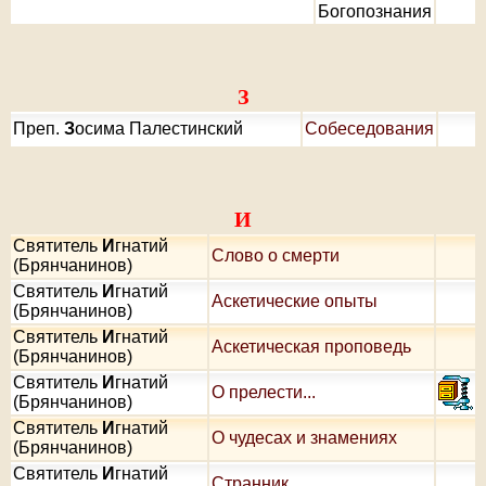
Богопознания
З
Преп.
З
осима Палестинский
Собеседования
И
Святитель
И
гнатий
Слово о смерти
(Брянчанинов)
Святитель
И
гнатий
Аскетические опыты
(Брянчанинов)
Святитель
И
гнатий
Аскетическая проповедь
(Брянчанинов)
Святитель
И
гнатий
О прелести...
(Брянчанинов)
Святитель
И
гнатий
О чудесах и знамениях
(Брянчанинов)
Святитель
И
гнатий
Странник