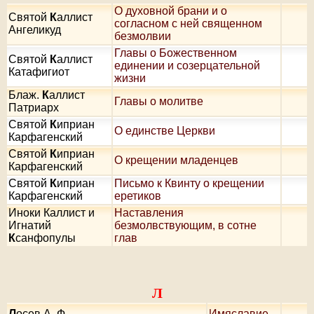
О духовной брани и о
Святой
К
аллист
согласном с ней священном
Ангеликуд
безмолвии
Главы о Божественном
Святой
К
аллист
единении и созерцательной
Катафигиот
жизни
Блаж.
К
аллист
Главы о молитве
Патриарх
Святой
К
иприан
О единстве Церкви
Карфагенский
Святой
К
иприан
О крещении младенцев
Карфагенский
Святой
К
иприан
Письмо к Квинту о крещении
Карфагенский
еретиков
Иноки Каллист и
Наставления
Игнатий
безмолвствующим, в сотне
К
санфопулы
глав
Л
Л
осев А. Ф.
Имяславие