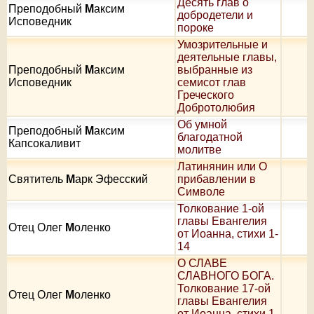
Десять глав о
Преподобный
М
аксим
добродетели и
Исповедник
пороке
Умозрительные и
деятельные главы,
Преподобный
М
аксим
выбранные из
Исповедник
семисот глав
Греческого
Добротолюбия
Об умной
Преподобный
М
аксим
благодатной
Капсокаливит
молитве
Латинянин или О
Святитель
М
арк Эфесский
прибавлении в
Символе
Толкование 1-ой
главы Евангелия
Отец Олег
М
оленко
от Иоанна, стихи 1-
14
О СЛАВЕ
СЛАВНОГО БОГА.
Толкование 17-ой
Отец Олег
М
оленко
главы Евангелия
от Иоанна, стихи 1-