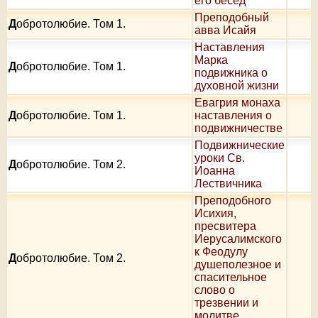
его бесед
Преподобный
Д
обротолюбие. Том 1.
авва Исайя
Наставления
Марка
Д
обротолюбие. Том 1.
подвижника о
духовной жизни
Евагрия монаха
Д
обротолюбие. Том 1.
наставления о
подвижничестве
Подвижнические
уроки Св.
Д
обротолюбие. Том 2.
Иоанна
Лествичника
Преподобного
Исихия,
пресвитера
Иерусалимского
к Феодулу
Д
обротолюбие. Том 2.
душеполезное и
спасительное
слово о
трезвении и
молитве