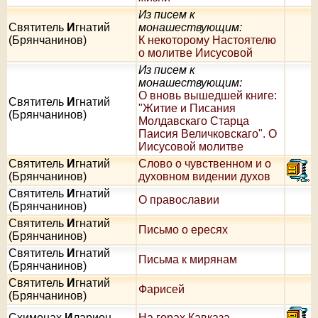
Из писем к
Святитель
И
гнатий
монашествующим:
(Брянчанинов)
К некоторому Настоятелю
о молитве Иисусовой
Из писем к
монашествующим:
О вновь вышедшей книге:
Святитель
И
гнатий
"Житие и Писания
(Брянчанинов)
Молдавскаго Старца
Паисия Величковскаго". О
Иисусовой молитве
Святитель
И
гнатий
Слово о чувственном и о
(Брянчанинов)
духовном видении духов
Святитель
И
гнатий
О православии
(Брянчанинов)
Святитель
И
гнатий
Письмо о ересях
(Брянчанинов)
Святитель
И
гнатий
Письма к мирянам
(Брянчанинов)
Святитель
И
гнатий
Фарисей
(Брянчанинов)
Схимонах
И
ларион
На горах Кавказа