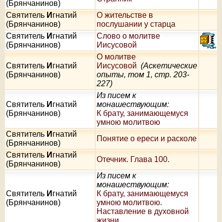
(Брянчанинов)
Святитель
И
гнатий
О жительстве в
(Брянчанинов)
послушании у старца
Святитель
И
гнатий
Слово о молитве
(Брянчанинов)
Иисусовой
О молитве
Святитель
И
гнатий
Иисусовой
(Аскетические
(Брянчанинов)
опыты, том 1, стр. 203-
227)
Из писем к
Святитель
И
гнатий
монашествующим:
(Брянчанинов)
К брату, занимающемуся
умною молитвою
Святитель
И
гнатий
Понятие о ереси и расколе
(Брянчанинов)
Святитель
И
гнатий
Отечник. Глава 100.
(Брянчанинов)
Из писем к
монашествующим:
Святитель
И
гнатий
К брату, занимающемуся
(Брянчанинов)
умною молитвою.
Наставление в духовной
жизни