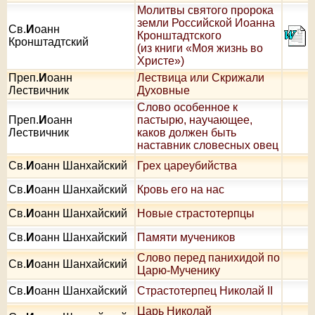
Молитвы святого пророка
земли Российской Иоанна
Св.
И
оанн
Кронштадтского
Кронштадтский
(из книги «Моя жизнь во
Христе»)
Преп.
И
оанн
Лествица или Скрижали
Лествичник
Духовные
Слово особенное к
Преп.
И
оанн
пастырю, научающее,
Лествичник
каков должен быть
наставник словесных овец
Св.
И
оанн Шанхайский
Грех цареубийства
Св.
И
оанн Шанхайский
Кровь его на нас
Св.
И
оанн Шанхайский
Новые страстотерпцы
Св.
И
оанн Шанхайский
Памяти мучеников
Слово перед панихидой по
Св.
И
оанн Шанхайский
Царю-Мученику
Св.
И
оанн Шанхайский
Страстотерпец Николай II
Царь Николай