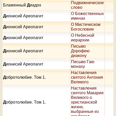
Подвижническое
Блаженный
Д
иадох
слово
О Божественных
Д
ионисий Ареопагит
именах
О Мистическом
Д
ионисий Ареопагит
Богословии
О Небесной
Д
ионисий Ареопагит
иерархии
Письмо
Д
ионисий Ареопагит
Дорофею
диакону
Письмо Гаю
Д
ионисий Ареопагит
монаху
Наставления
Д
обротолюбие. Том 1.
святого Антония
Великого
Наставления
святого Макария
Великого о
Д
обротолюбие. Том 1.
христианской
жизни,
выбранные из