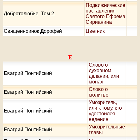
Подвижнические
наставления
Д
обротолюбие. Том 2.
Святого Ефрема
Сирианина
Священноинок
Д
орофей
Цветник
Е
Слово о
духовном
Е
вагрий Понтийский
делании, или
монах
Слово о
Е
вагрий Понтийский
молитве
Умозритель,
или к тому, кто
Е
вагрий Понтийский
удостоился
ведения
Умозрительные
Е
вагрий Понтийский
главы