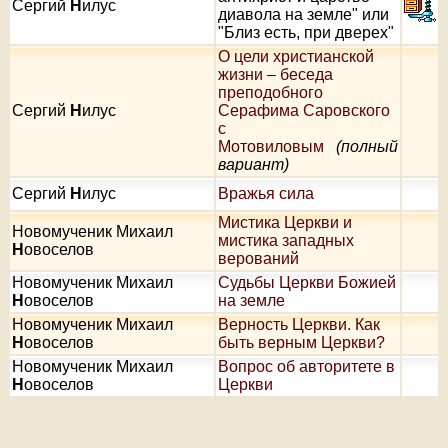
Сергий
Н
илус
диавола на земле" или
"Близ есть, при дверех"
О цели христианской
жизни – беседа
преподобного
Сергий
Н
илус
Серафима Саровского
с
Мотовиловым
(полный
вариант)
Сергий
Н
илус
Вражья сила
Мистика Церкви и
Новомученик Михаил
мистика западных
Н
овоселов
верований
Новомученик Михаил
Судьбы Церкви Божией
Н
овоселов
на земле
Новомученик Михаил
Верность Церкви. Как
Н
овоселов
быть верным Церкви?
Новомученик Михаил
Вопрос об авторитете в
Н
овоселов
Церкви