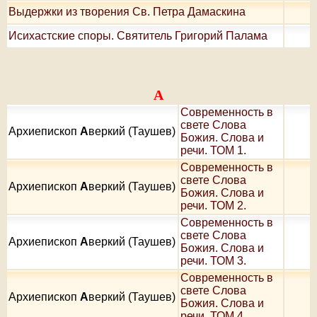
Выдержки из творения Св. Петра Дамаскина
Исихастские споры. Святитель Григорий Палама
А
Современность в
свете Слова
Архиепископ
А
веркий (Таушев)
Божия. Слова и
речи. ТОМ 1.
Современность в
свете Слова
Архиепископ
А
веркий (Таушев)
Божия. Слова и
речи. ТОМ 2.
Современность в
свете Слова
Архиепископ
А
веркий (Таушев)
Божия. Слова и
речи. ТОМ 3.
Современность в
свете Слова
Архиепископ
А
веркий (Таушев)
Божия. Слова и
речи. ТОМ 4.