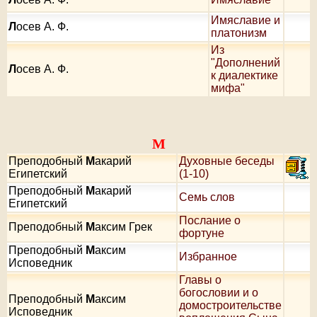
Имяславие и
Л
осев А. Ф.
платонизм
Из
"Дополнений
Л
осев А. Ф.
к диалектике
мифа"
М
Преподобный
М
акарий
Духовные беседы
Египетский
(1-10)
Преподобный
М
акарий
Семь слов
Египетский
Послание о
Преподобный
М
аксим Грек
фортуне
Преподобный
М
аксим
Избранное
Исповедник
Главы о
богословии и о
Преподобный
М
аксим
домостроительстве
Исповедник