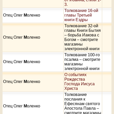
3.
Толкование 16-ой
Отец Олег
М
оленко
главы Третьей
книги Ездры
Толкование 32-ой
главы Книги Бытия
– борьба Иакова с
Отец Олег
М
оленко
Богом – смотрите
магазины
электронной книги
Толкование 100-го
псалма – смотрите
Отец Олег
М
оленко
магазины
электронной книги
О событиях
Рождества
Отец Олег
М
оленко
Господа Иисуса
Христа
Толкование
послания к
Ефесянам святого
Отец Олег
М
оленко
Апостола Павла –
смотрите магазины