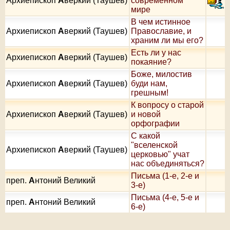
Архиепископ
А
веркий (Таушев)
современном
мире
В чем истинное
Архиепископ
А
веркий (Таушев)
Православие, и
храним ли мы его?
Есть ли у нас
Архиепископ
А
веркий (Таушев)
покаяние?
Боже, милостив
Архиепископ
А
веркий (Таушев)
буди нам,
грешным!
К вопросу о старой
Архиепископ
А
веркий (Таушев)
и новой
орфографии
С какой
"вселенской
Архиепископ
А
веркий (Таушев)
церковью" учат
нас объединяться?
Письма (1-е, 2-е и
преп.
А
нтоний Великий
3-е)
Письма (4-е, 5-е и
преп.
А
нтоний Великий
6-е)