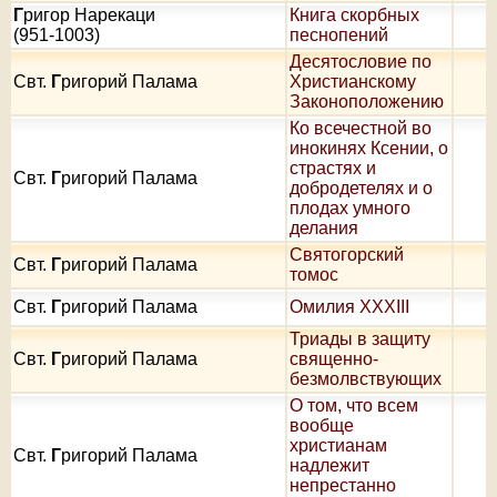
Г
ригор Нарекаци
Книга скорбных
(951-1003)
песнопений
Десятословие по
Свт.
Г
ригорий Палама
Христианскому
Законоположению
Ко всечестной во
инокинях Ксении, о
страстях и
Свт.
Г
ригорий Палама
добродетелях и о
плодах умного
делания
Святогорский
Свт.
Г
ригорий Палама
томос
Свт.
Г
ригорий Палама
Омилия XXXIII
Триады в защиту
Свт.
Г
ригорий Палама
священно-
безмолвствующих
О том, что всем
вообще
христианам
Свт.
Г
ригорий Палама
надлежит
непрестанно