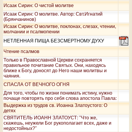
Исаак Сирин: О чистой молитве
Исаак Сирин: О молитве. Автор: Свт.Игнатий
(Брянчанинов)
Исаак Сирин: О молитве, поклонах, слезах, чтении,
молчании и псалмопении
НЕТЛЕННАЯ ПИЩА БЕЗСМЕРТНОМУ ДУХУ
Чтение псалмов
Только в Православной Церкви сохраняется
правильное почитание Святых. Они, находясь
ближе к Богу, доносят до Него наши молитвы и
чаяния.
СПАСЛА ОТ ВЕЧНОГО ОГНЯ
Для того, чтобы по жизни понимать истину, нужно
почаще повторять про себя слова апостола Павла:
Выдержка из трудов св. Иоанна Златоустого: О
детях
СВЯТИТЕЛЬ ИОАНН ЗЛАТОУСТ: "Что же,
скажешь, неужели Бог рукополагает всех, даже и
недостойных?"