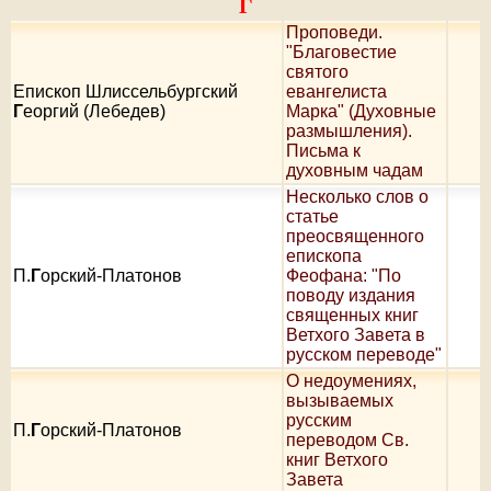
Г
Проповеди.
"Благовестие
святого
Епископ Шлиссельбургский
евангелиста
Г
еоргий (Лебедев)
Марка" (Духовные
размышления).
Письма к
духовным чадам
Несколько слов о
статье
преосвященного
епископа
П.
Г
орский-Платонов
Феофана: "По
поводу издания
священных книг
Ветхого Завета в
русском переводе"
О недоумениях,
вызываемых
русским
П.
Г
орский-Платонов
переводом Св.
книг Ветхого
Завета