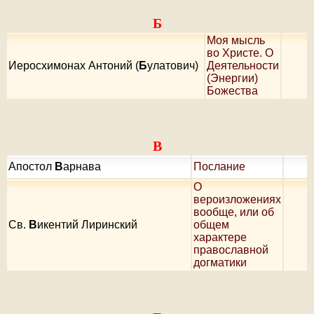
Б
Моя мысль
во Христе. О
Иеросхимонах Антоний (
Б
улатович)
Деятельности
(Энергии)
Божества
В
Апостол
В
арнава
Послание
О
вероизложениях
вообще, или об
Cв.
В
икентий Лиринский
общем
характере
православной
догматики