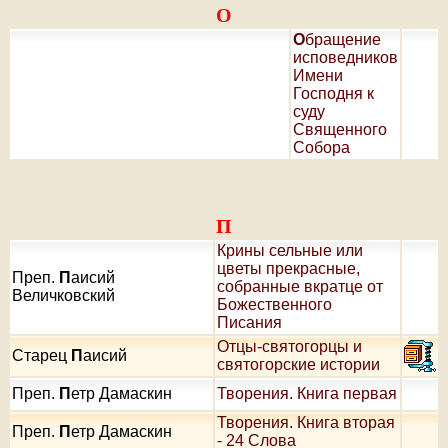
О
О
бращение
исповедников
Имени
Господня к
суду
Священного
Собора
П
Крины сельные или
цветы прекрасные,
Преп.
П
аисий
собранные вкратце от
Величковский
Божественного
Писания
Отцы-святогорцы и
Старец
П
аисий
святогорские истории
Преп.
П
етр Дамаскин
Творения. Книга первая
Творения. Книга вторая
Преп.
П
етр Дамаскин
- 24 Слова