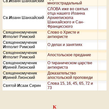
Св.
И
оанн Шанхайский
многострадальный
СЛОВА иже во святых
отца нашего Иоанна
Св.
И
оанн Шанхайский
Архиепископа
Шанхайского и Сан-
Францисского
Священномученик
Слово о Христе и
И
пполит Римский
антихристе
Священномученик
О делах и занятиях
И
пполит Римский
Священномученик
Апостольское предание
И
пполит Римский
Священномученик
О тираническом царстве
И
риней Лионский
антихриста
Священномученик
Доказательство
И
риней Лионский
апостольской проповеди
Слова 15, 16, 45, 65, 72 и
Святой
И
саак Сирин
73
К