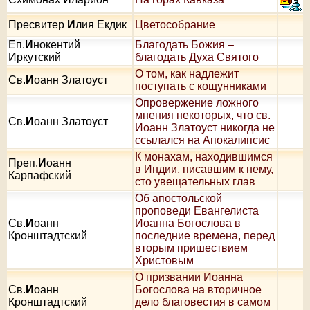
Пресвитер
И
лия Екдик
Цветособрание
Еп.
И
нокентий
Благодать Божия –
Иркутский
благодать Духа Святого
О том, как надлежит
Св.
И
оанн Златоуст
поступать с кощунниками
Опровержение ложного
мнения некоторых, что св.
Св.
И
оанн Златоуст
Иоанн Златоуст никогда не
ссылался на Апокалипсис
К монахам, находившимся
Преп.
И
оанн
в Индии, писавшим к нему,
Карпафский
сто увещательных глав
Об апостольской
проповеди Евангелиста
Св.
И
оанн
Иоанна Богослова в
Кронштадтский
последние времена, перед
вторым пришествием
Христовым
О призвании Иоанна
Св.
И
оанн
Богослова на вторичное
Кронштадтский
дело благовестия в самом