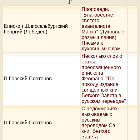
Г
Проповеди.
"Благовестие
святого
Епископ Шлиссельбургский
евангелиста
Г
еоргий (Лебедев)
Марка" (Духовные
размышления).
Письма к
духовным чадам
Несколько слов о
статье
преосвященного
епископа
П.
Г
орский-Платонов
Феофана: "По
поводу издания
священных книг
Ветхого Завета в
русском переводе"
О недоумениях,
вызываемых
русским
П.
Г
орский-Платонов
переводом Св.
книг Ветхого
Завета