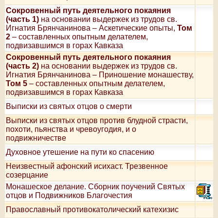
Сокровенный путь деятельного покаяния
(часть 1)
на основании выдержек из трудов св.
Игнатия Брянчанинова – Аскетические опыты,
Том
2
– составленных опытным делателем,
подвизавшимся в горах Кавказа
Сокровенный путь деятельного покаяния
(часть 2)
на основании выдержек из трудов св.
Игнатия Брянчанинова – Приношение монашеству,
Том 5
– составленных опытным делателем,
подвизавшимся в горах Кавказа
Выписки из святых отцов о смерти
Выписки из святых отцов против блудной страсти,
похоти, пьянства и чревоугодия, и о
подвижничестве
Духовное утешение на пути ко спасению
Неизвестный афонский исихаст. Трезвенное
созерцание
Монашеское делание. Сборник поучений Святых
отцов и Подвижников Благочестия
Православный противокатолический катехизис