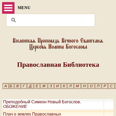
MENU
Православная Библиотека
А
Б
В
Г
Д
Е
Ж
З
И
К
Л
М
Н
О
П
Р
С
Преподобный Симеон Новый Богослов.
ОБОЖЕНИЕ
Плач о землях Православных