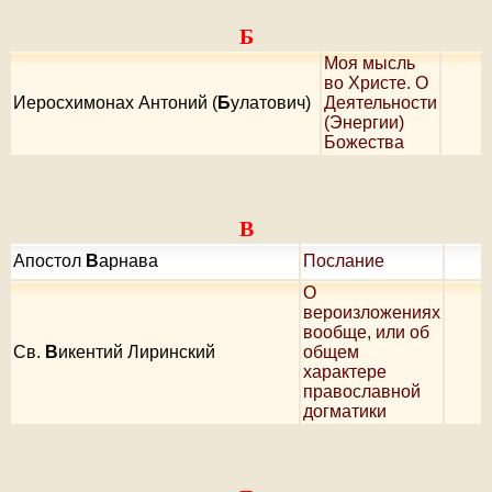
Б
Моя мысль
во Христе. О
Иеросхимонах Антоний (
Б
улатович)
Деятельности
(Энергии)
Божества
В
Апостол
В
арнава
Послание
О
вероизложениях
вообще, или об
Cв.
В
икентий Лиринский
общем
характере
православной
догматики