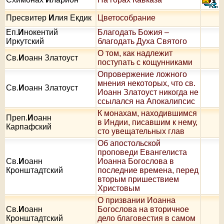
Пресвитер
И
лия Екдик
Цветособрание
Еп.
И
нокентий
Благодать Божия –
Иркутский
благодать Духа Святого
О том, как надлежит
Св.
И
оанн Златоуст
поступать с кощунниками
Опровержение ложного
мнения некоторых, что св.
Св.
И
оанн Златоуст
Иоанн Златоуст никогда не
ссылался на Апокалипсис
К монахам, находившимся
Преп.
И
оанн
в Индии, писавшим к нему,
Карпафский
сто увещательных глав
Об апостольской
проповеди Евангелиста
Св.
И
оанн
Иоанна Богослова в
Кронштадтский
последние времена, перед
вторым пришествием
Христовым
О призвании Иоанна
Св.
И
оанн
Богослова на вторичное
Кронштадтский
дело благовестия в самом