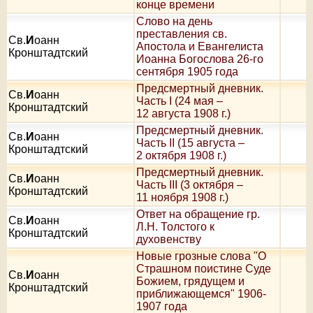
конце времени
Слово на день
преставления св.
Св.
И
оанн
Апостола и Евангелиста
Кронштадтский
Иоанна Богослова 26-го
сентября 1905 года
Предсмертный дневник.
Св.
И
оанн
Часть I (24 мая –
Кронштадтский
12 августа 1908 г.)
Предсмертный дневник.
Св.
И
оанн
Часть II (15 августа –
Кронштадтский
2 октября 1908 г.)
Предсмертный дневник.
Св.
И
оанн
Часть III (3 октября –
Кронштадтский
11 ноября 1908 г.)
Ответ на обращение гр.
Св.
И
оанн
Л.Н. Толстого к
Кронштадтский
духовенству
Новые грозные слова "О
Страшном поистине Суде
Св.
И
оанн
Божием, грядущем и
Кронштадтский
приближающемся" 1906-
1907 года