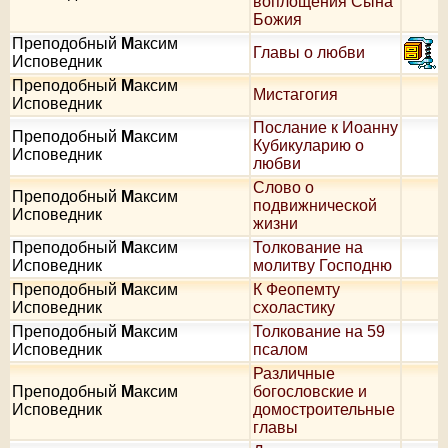
воплощения Сына
Божия
Преподобный
М
аксим
Главы о любви
Исповедник
Преподобный
М
аксим
Мистагогия
Исповедник
Послание к Иоанну
Преподобный
М
аксим
Кубикуларию о
Исповедник
любви
Слово о
Преподобный
М
аксим
подвижнической
Исповедник
жизни
Преподобный
М
аксим
Толкование на
Исповедник
молитву Господню
Преподобный
М
аксим
К Феопемту
Исповедник
схоластику
Преподобный
М
аксим
Толкование на 59
Исповедник
псалом
Различные
Преподобный
М
аксим
богословские и
Исповедник
домостроительные
главы