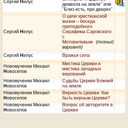
Сергий
Н
илус
диавола на земле" или
"Близ есть, при дверех"
О цели христианской
жизни – беседа
преподобного
Сергий
Н
илус
Серафима Саровского
с
Мотовиловым
(полный
вариант)
Сергий
Н
илус
Вражья сила
Мистика Церкви и
Новомученик Михаил
мистика западных
Н
овоселов
верований
Новомученик Михаил
Судьбы Церкви Божией
Н
овоселов
на земле
Новомученик Михаил
Верность Церкви. Как
Н
овоселов
быть верным Церкви?
Новомученик Михаил
Вопрос об авторитете в
Н
овоселов
Церкви