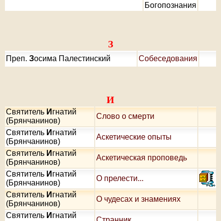
Богопознания
З
Преп.
З
осима Палестинский
Собеседования
И
Святитель
И
гнатий
Слово о смерти
(Брянчанинов)
Святитель
И
гнатий
Аскетические опыты
(Брянчанинов)
Святитель
И
гнатий
Аскетическая проповедь
(Брянчанинов)
Святитель
И
гнатий
О прелести...
(Брянчанинов)
Святитель
И
гнатий
О чудесах и знамениях
(Брянчанинов)
Святитель
И
гнатий
Странник