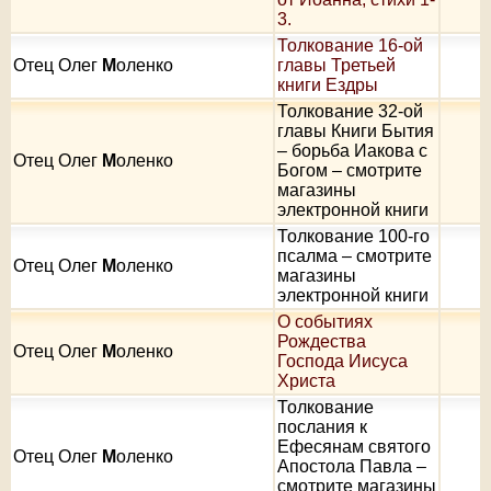
3.
Толкование 16-ой
Отец Олег
М
оленко
главы Третьей
книги Ездры
Толкование 32-ой
главы Книги Бытия
– борьба Иакова с
Отец Олег
М
оленко
Богом – смотрите
магазины
электронной книги
Толкование 100-го
псалма – смотрите
Отец Олег
М
оленко
магазины
электронной книги
О событиях
Рождества
Отец Олег
М
оленко
Господа Иисуса
Христа
Толкование
послания к
Ефесянам святого
Отец Олег
М
оленко
Апостола Павла –
смотрите магазины