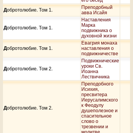
его бесед
Преподобный
Д
обротолюбие. Том 1.
авва Исайя
Наставления
Марка
Д
обротолюбие. Том 1.
подвижника о
духовной жизни
Евагрия монаха
Д
обротолюбие. Том 1.
наставления о
подвижничестве
Подвижнические
уроки Св.
Д
обротолюбие. Том 2.
Иоанна
Лествичника
Преподобного
Исихия,
пресвитера
Иерусалимского
к Феодулу
Д
обротолюбие. Том 2.
душеполезное и
спасительное
слово о
трезвении и
молитве