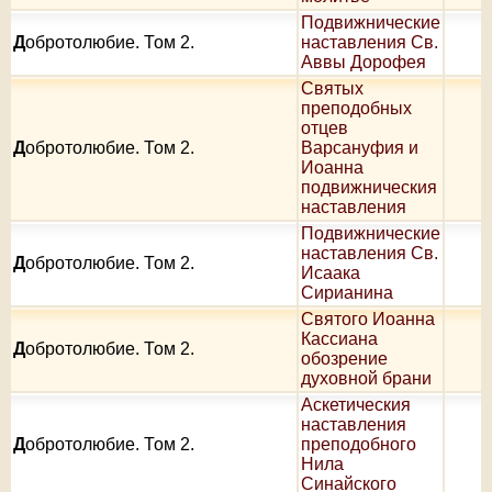
Подвижнические
Д
обротолюбие. Том 2.
наставления Св.
Аввы Дорофея
Святых
преподобных
отцев
Д
обротолюбие. Том 2.
Варсануфия и
Иоанна
подвижническия
наставления
Подвижнические
наставления Св.
Д
обротолюбие. Том 2.
Исаака
Сирианина
Святого Иоанна
Кассиана
Д
обротолюбие. Том 2.
обозрение
духовной брани
Аскетическия
наставления
Д
обротолюбие. Том 2.
преподобного
Нила
Синайского