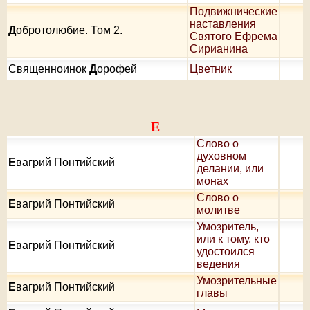
Подвижнические
наставления
Д
обротолюбие. Том 2.
Святого Ефрема
Сирианина
Священноинок
Д
орофей
Цветник
Е
Слово о
духовном
Е
вагрий Понтийский
делании, или
монах
Слово о
Е
вагрий Понтийский
молитве
Умозритель,
или к тому, кто
Е
вагрий Понтийский
удостоился
ведения
Умозрительные
Е
вагрий Понтийский
главы