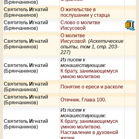
(Брянчанинов)
Святитель
И
гнатий
О жительстве в
(Брянчанинов)
послушании у старца
Святитель
И
гнатий
Слово о молитве
(Брянчанинов)
Иисусовой
О молитве
Святитель
И
гнатий
Иисусовой
(Аскетические
(Брянчанинов)
опыты, том 1, стр. 203-
227)
Из писем к
Святитель
И
гнатий
монашествующим:
(Брянчанинов)
К брату, занимающемуся
умною молитвою
Святитель
И
гнатий
Понятие о ереси и расколе
(Брянчанинов)
Святитель
И
гнатий
Отечник. Глава 100.
(Брянчанинов)
Из писем к
монашествующим:
Святитель
И
гнатий
К брату, занимающемуся
(Брянчанинов)
умною молитвою.
Наставление в духовной
жизни