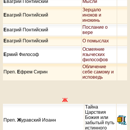
Е
вагрий Понтийский
Мысли
Зерцало
Е
вагрий Понтийский
иноков и
инокинь
Послание о
Е
вагрий Понтийский
вере
Е
вагрий Понтийский
О помыслах
Осмеяние
Е
рмий Философ
языческих
философов
Обличение
Преп.
Е
фрем Сирин
себе самому и
исповедь
Ж
Тайна
Царствия
Божия или
Преп.
Ж
уравский Иоанн
забытый путь
истинного