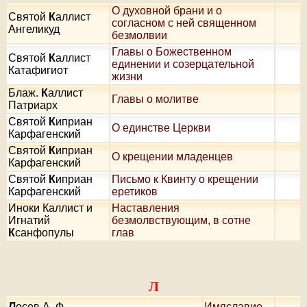
О духовной брани и о
Святой
К
аллист
согласном с ней священном
Ангеликуд
безмолвии
Главы о Божественном
Святой
К
аллист
единении и созерцательной
Катафигиот
жизни
Блаж.
К
аллист
Главы о молитве
Патриарх
Святой
К
иприан
О единстве Церкви
Карфагенский
Святой
К
иприан
О крещении младенцев
Карфагенский
Святой
К
иприан
Письмо к Квинту о крещении
Карфагенский
еретиков
Иноки Каллист и
Наставления
Игнатий
безмолвствующим, в сотне
К
санфопулы
глав
Л
Л
осев А. Ф.
Имяславие