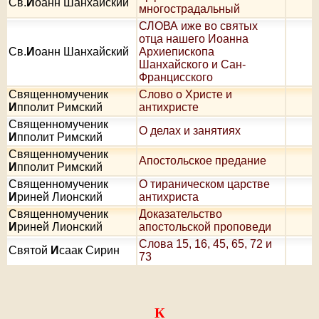
Св.
И
оанн Шанхайский
многострадальный
СЛОВА иже во святых
отца нашего Иоанна
Св.
И
оанн Шанхайский
Архиепископа
Шанхайского и Сан-
Францисского
Священномученик
Слово о Христе и
И
пполит Римский
антихристе
Священномученик
О делах и занятиях
И
пполит Римский
Священномученик
Апостольское предание
И
пполит Римский
Священномученик
О тираническом царстве
И
риней Лионский
антихриста
Священномученик
Доказательство
И
риней Лионский
апостольской проповеди
Слова 15, 16, 45, 65, 72 и
Святой
И
саак Сирин
73
К