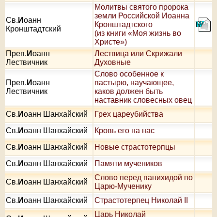
Молитвы святого пророка
земли Российской Иоанна
Св.
И
оанн
Кронштадтского
Кронштадтский
(из книги «Моя жизнь во
Христе»)
Преп.
И
оанн
Лествица или Скрижали
Лествичник
Духовные
Слово особенное к
Преп.
И
оанн
пастырю, научающее,
Лествичник
каков должен быть
наставник словесных овец
Св.
И
оанн Шанхайский
Грех цареубийства
Св.
И
оанн Шанхайский
Кровь его на нас
Св.
И
оанн Шанхайский
Новые страстотерпцы
Св.
И
оанн Шанхайский
Памяти мучеников
Слово перед панихидой по
Св.
И
оанн Шанхайский
Царю-Мученику
Св.
И
оанн Шанхайский
Страстотерпец Николай II
Царь Николай