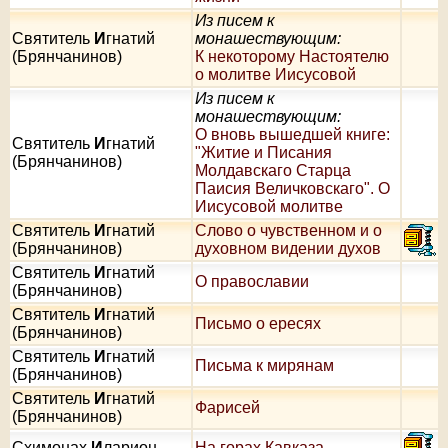
Из писем к
Святитель
И
гнатий
монашествующим:
(Брянчанинов)
К некоторому Настоятелю
о молитве Иисусовой
Из писем к
монашествующим:
О вновь вышедшей книге:
Святитель
И
гнатий
"Житие и Писания
(Брянчанинов)
Молдавскаго Старца
Паисия Величковскаго". О
Иисусовой молитве
Святитель
И
гнатий
Слово о чувственном и о
(Брянчанинов)
духовном видении духов
Святитель
И
гнатий
О православии
(Брянчанинов)
Святитель
И
гнатий
Письмо о ересях
(Брянчанинов)
Святитель
И
гнатий
Письма к мирянам
(Брянчанинов)
Святитель
И
гнатий
Фарисей
(Брянчанинов)
Схимонах
И
ларион
На горах Кавказа