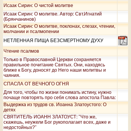
Исаак Сирин: О чистой молитве
Исаак Сирин: О молитве. Автор: Свт.Игнатий
(Брянчанинов)
Исаак Сирин: О молитве, поклонах, слезах, чтении,
молчании и псалмопении
НЕТЛЕННАЯ ПИЩА БЕЗСМЕРТНОМУ ДУХУ
Чтение псалмов
Только в Православной Церкви сохраняется
правильное почитание Святых. Они, находясь
ближе к Богу, доносят до Него наши молитвы и
чаяния.
СПАСЛА ОТ ВЕЧНОГО ОГНЯ
Для того, чтобы по жизни понимать истину, нужно
почаще повторять про себя слова апостола Павла:
Выдержка из трудов св. Иоанна Златоустого: О
детях
СВЯТИТЕЛЬ ИОАНН ЗЛАТОУСТ: "Что же,
скажешь, неужели Бог рукополагает всех, даже и
недостойных?"