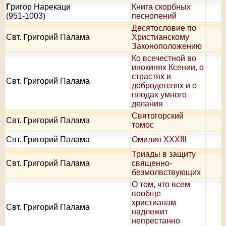
Г
ригор Нарекаци
Книга скорбных
(951-1003)
песнопений
Десятословие по
Свт.
Г
ригорий Палама
Христианскому
Законоположению
Ко всечестной во
инокинях Ксении, о
страстях и
Свт.
Г
ригорий Палама
добродетелях и о
плодах умного
делания
Святогорский
Свт.
Г
ригорий Палама
томос
Свт.
Г
ригорий Палама
Омилия XXXIII
Триады в защиту
Свт.
Г
ригорий Палама
священно-
безмолвствующих
О том, что всем
вообще
христианам
Свт.
Г
ригорий Палама
надлежит
непрестанно