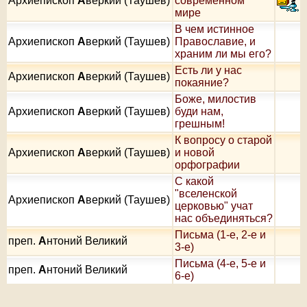
Архиепископ
А
веркий (Таушев)
современном
мире
В чем истинное
Архиепископ
А
веркий (Таушев)
Православие, и
храним ли мы его?
Есть ли у нас
Архиепископ
А
веркий (Таушев)
покаяние?
Боже, милостив
Архиепископ
А
веркий (Таушев)
буди нам,
грешным!
К вопросу о старой
Архиепископ
А
веркий (Таушев)
и новой
орфографии
С какой
"вселенской
Архиепископ
А
веркий (Таушев)
церковью" учат
нас объединяться?
Письма (1-е, 2-е и
преп.
А
нтоний Великий
3-е)
Письма (4-е, 5-е и
преп.
А
нтоний Великий
6-е)