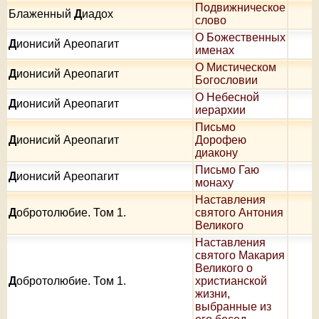
Подвижническое
Блаженный
Д
иадох
слово
О Божественных
Д
ионисий Ареопагит
именах
О Мистическом
Д
ионисий Ареопагит
Богословии
О Небесной
Д
ионисий Ареопагит
иерархии
Письмо
Д
ионисий Ареопагит
Дорофею
диакону
Письмо Гаю
Д
ионисий Ареопагит
монаху
Наставления
Д
обротолюбие. Том 1.
святого Антония
Великого
Наставления
святого Макария
Великого о
Д
обротолюбие. Том 1.
христианской
жизни,
выбранные из