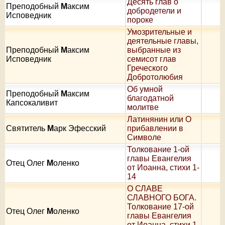
Десять глав о
Преподобный
М
аксим
добродетели и
Исповедник
пороке
Умозрительные и
деятельные главы,
Преподобный
М
аксим
выбранные из
Исповедник
семисот глав
Греческого
Добротолюбия
Об умной
Преподобный
М
аксим
благодатной
Капсокаливит
молитве
Латинянин или О
Святитель
М
арк Эфесский
прибавлении в
Символе
Толкование 1-ой
главы Евангелия
Отец Олег
М
оленко
от Иоанна, стихи 1-
14
О СЛАВЕ
СЛАВНОГО БОГА.
Толкование 17-ой
Отец Олег
М
оленко
главы Евангелия
от Иоанна, стихи 1-