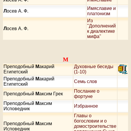
Имяславие и
Л
осев А. Ф.
платонизм
Из
"Дополнений
Л
осев А. Ф.
к диалектике
мифа"
М
Преподобный
М
акарий
Духовные беседы
Египетский
(1-10)
Преподобный
М
акарий
Семь слов
Египетский
Послание о
Преподобный
М
аксим Грек
фортуне
Преподобный
М
аксим
Избранное
Исповедник
Главы о
богословии и о
Преподобный
М
аксим
домостроительстве
Исповедник