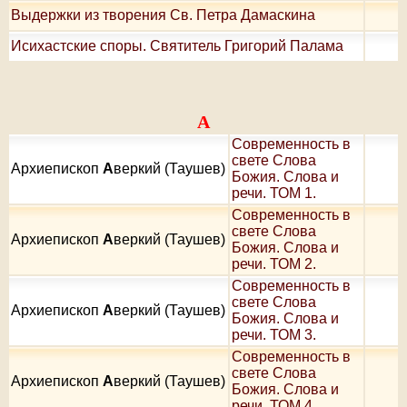
Выдержки из творения Св. Петра Дамаскина
Исихастские споры. Святитель Григорий Палама
А
Современность в
свете Слова
Архиепископ
А
веркий (Таушев)
Божия. Слова и
речи. ТОМ 1.
Современность в
свете Слова
Архиепископ
А
веркий (Таушев)
Божия. Слова и
речи. ТОМ 2.
Современность в
свете Слова
Архиепископ
А
веркий (Таушев)
Божия. Слова и
речи. ТОМ 3.
Современность в
свете Слова
Архиепископ
А
веркий (Таушев)
Божия. Слова и
речи. ТОМ 4.