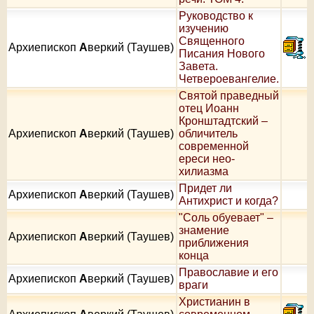
Руководство к
изучению
Священного
Архиепископ
А
веркий (Таушев)
Писания Нового
Завета.
Четвероевангелие.
Святой праведный
отец Иоанн
Кронштадтский –
Архиепископ
А
веркий (Таушев)
обличитель
современной
ереси нео-
хилиазма
Придет ли
Архиепископ
А
веркий (Таушев)
Антихрист и когда?
"Соль обуевает" –
знамение
Архиепископ
А
веркий (Таушев)
приближения
конца
Православие и его
Архиепископ
А
веркий (Таушев)
враги
Христианин в