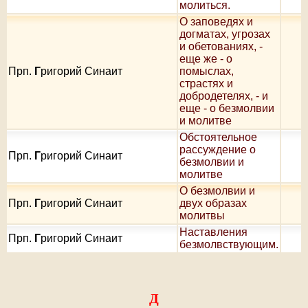
молиться.
О заповедях и
догматах, угрозах
и обетованиях, -
еще же - о
Прп.
Г
ригорий Синаит
помыслах,
страстях и
добродетелях, - и
еще - о безмолвии
и молитве
Oбстоятельное
рассуждение о
Прп.
Г
ригорий Синаит
безмолвии и
молитве
О безмолвии и
Прп.
Г
ригорий Синаит
двух образах
молитвы
Наставления
Прп.
Г
ригорий Синаит
безмолвствующим.
Д