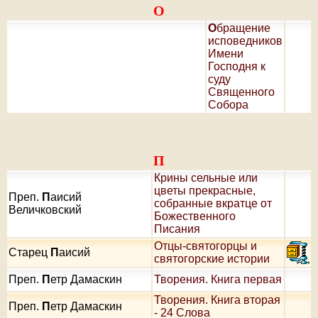
О
О
бращение
исповедников
Имени
Господня к
суду
Священного
Собора
П
Крины сельные или
цветы прекрасные,
Преп.
П
аисий
собранные вкратце от
Величковский
Божественного
Писания
Отцы-святогорцы и
Старец
П
аисий
святогорские истории
Преп.
П
етр Дамаскин
Творения. Книга первая
Творения. Книга вторая
Преп.
П
етр Дамаскин
- 24 Слова