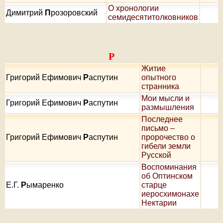
О хронологии
Димитрий
П
розоровский
семидесятитолковников
Р
Житие
Григорий Ефимович
Р
аспутин
опытного
странника
Мои мысли и
Григорий Ефимович
Р
аспутин
размышления
Последнее
письмо –
Григорий Ефимович
Р
аспутин
пророчество о
гибели земли
Русской
Воспоминания
об Оптинском
Е.Г.
Р
ымаренко
старце
иеросхимонахе
Нектарии